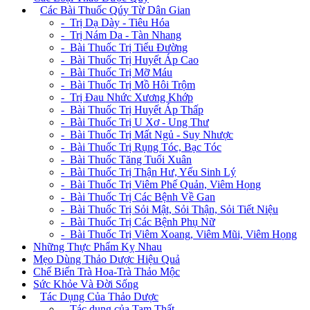
+
Các Bài Thuốc Qúy Từ Dân Gian
- Trị Dạ Dày - Tiêu Hóa
- Trị Nám Da - Tàn Nhang
- Bài Thuốc Trị Tiểu Đường
- Bài Thuốc Trị Huyết Áp Cao
- Bài Thuốc Trị Mỡ Máu
- Bài Thuốc Trị Mồ Hôi Trộm
- Trị Đau Nhức Xương Khớp
- Bài Thuốc Trị Huyết Áp Thấp
- Bài Thuốc Trị U Xơ - Ung Thư
- Bài Thuốc Trị Mất Ngủ - Suy Nhược
- Bài Thuốc Trị Rụng Tóc, Bạc Tóc
- Bài Thuốc Tăng Tuổi Xuân
- Bài Thuốc Trị Thận Hư, Yếu Sinh Lý
- Bài Thuốc Trị Viêm Phế Quản, Viêm Họng
- Bài Thuốc Trị Các Bệnh Về Gan
- Bài Thuốc Trị Sỏi Mật, Sỏi Thận, Sỏi Tiết Niệu
- Bài Thuốc Trị Các Bệnh Phụ Nữ
- Bài Thuốc Trị Viêm Xoang, Viêm Mũi, Viêm Họng
Những Thực Phẩm Kỵ Nhau
Mẹo Dùng Thảo Dược Hiệu Quả
Chế Biến Trà Hoa-Trà Thảo Mộc
Sức Khỏe Và Đời Sống
+
Tác Dụng Của Thảo Dược
- Tác dụng của Tam Thất