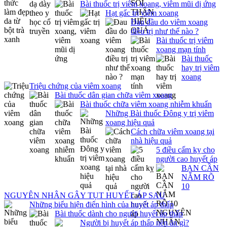
Bài thuốc trị viêm xoang, viêm mũi dị ứng
Hạt gấc trị viêm xoang
Đau đầu do viêm xoang
điều trị như thế nào ?
Bài thuốc trị viêm
xoang mạn tính
Bài thuốc
hay trị viêm
xoang
Triệu chứng của viêm xoang
Bài thuốc dân gian chữa viêm xoang
Bài thuốc chữa viêm xoang nhiễm khuẩn
Những Bài thuốc Đông y trị viêm
xoang hiệu quả
Cách chữa viêm xoang tại
nhà hiệu quả
5 điều cấm kỵ cho
người cao huyết áp
BẠN CẦN
NẮM RÕ
10
NGUYÊN NHÂN GÂY TỤT HUYẾT ÁP SAU
Những biểu hiện điển hình của huyết áp thấp
Bài thuốc dành cho người huyết áp thấp
Người bị huyết áp thấp nên ăn gì?