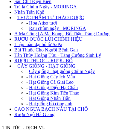
Sâu Chít Điện Biên
Trà lá Chùm Ngây - MORINGA
Nhân Trần Khô
+
THỰC PHẨM TỪ THẢO DƯỢC
-
Hoa Atiso tươi
-
Rau chùm ngây - MORINGA
A Ma Công | A Ma Kong | Bổ Thận Tráng Dương
RƯỢU QUỐC LỦI CHÍNH HIỆU
Thập toàn đại bổ từ SaPa
Bài Thuốc Cho Người Bệnh Gan
Tần Thủy Hoàng Tửu - Tăng Cường Sinh Lý
RƯỢU THUỐC - RƯỢU BỔ
+
CÂY GIỐNG - HẠT GIỐNG
-
Cây giống - hạt giống Chùm Ngây
-
Hạt Giống Cây Ích Mẫu
-
Hạt Giống Cà Giai Leo
-
Hạt Giống Diệp Hạ Châu
-
Hạt Giống Kim Tiền Thảo
-
Hạt Giống Nhân Trần
-
Hạt giống bồ công anh
CAO NGỰA BẠCH NẤU TẠI CHỖ
Rượu Ngô Hà Giang
TIN TỨC - DỊCH VỤ