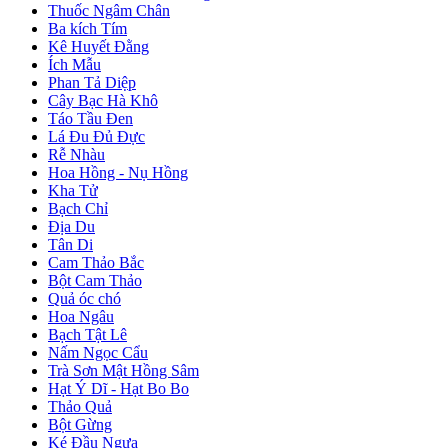
Thuốc Ngâm Chân
Ba kích Tím
Kê Huyết Đằng
Ích Mẫu
Phan Tả Diệp
Cây Bạc Hà Khô
Táo Tầu Đen
Lá Đu Đủ Đực
Rễ Nhàu
Hoa Hồng - Nụ Hồng
Kha Tử
Bạch Chỉ
Địa Du
Tân Di
Cam Thảo Bắc
Bột Cam Thảo
Quả óc chó
Hoa Ngâu
Bạch Tật Lê
Nấm Ngọc Cẩu
Trà Sơn Mật Hồng Sâm
Hạt Ý Dĩ - Hạt Bo Bo
Thảo Quả
Bột Gừng
Ké Đầu Ngựa