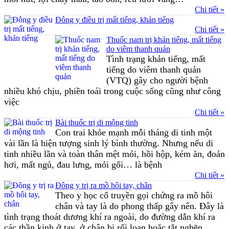
Chi tiết »
Đông y điều trị mất tiếng, khản tiếng
Chi tiết »
Thuốc nam trị khản tiếng, mất tiếng
do viêm thanh quản
Tình trạng khản tiếng, mất
tiếng do viêm thanh quản
(VTQ) gây cho người bệnh
nhiều khó chịu, phiền toái trong cuộc sống cũng như công
việc
Chi tiết »
Bài thuốc trị di mộng tinh
Con trai khỏe mạnh mỗi tháng di tinh một
vài lần là hiện tượng sinh lý bình thường. Nhưng nếu di
tinh nhiều lần và toàn thân mệt mỏi, hồi hộp, kém ăn, đoản
hơi, mất ngủ, đau lưng, mỏi gối… là bệnh
Chi tiết »
Đông y trị ra mồ hôi tay, chân
Theo y học cổ truyền gọi chứng ra mồ hôi
chân và tay là do phong thấp gây nên. Đây là
tình trạng thoát dương khí ra ngoài, do đường dẫn khí ra
các thần kinh ở tay, ở chân bị rối loạn hoặc tắt nghẽn...