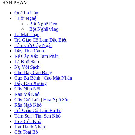
SẢN PHẨM
Quả La Hán
+
Bột Nghệ
-
Bột Nghệ Đen
-
Bột Nghệ vàng
Lá Mát Thận
Trà Giảo Cổ Lam Đặc Biệt
Tầm Gửi Cây Ngái
Dây Thìa Canh
Rễ Cây Xáo Tam Phân
Lá Khổ Sâm
Nụ Vối Sạch
Chè Dây Cao Bằng
Cao Bá Bệnh | Cao Mật Nhân
Dây Đau Xương
Cây Nhọ Nồi
Rau Má Khô
Cây Cứt Lợn | Hoa Ngũ Sắc
Râu Ngô Khô
Trà Giảo Cổ Lam Ba Tri
Tâm Sen | Tim Sen Khô
Hoa Cúc Khô
Hạt Hạnh Nhân
Cốt Toái Bổ