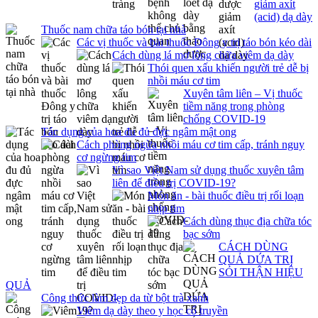
giảm axít
(acid) dạ dày
Thuốc nam chữa táo bón tại nhà
Các vị thuốc và bài thuốc Đông y trị táo bón kéo dài
Cách dùng lá mơ lông chữa viêm dạ dày
Thói quen xấu khiến người trẻ dễ bị
nhồi máu cơ tim
Xuyên tâm liên – Vị thuốc
tiềm năng trong phòng
chống COVID-19
Tác dụng của hoa đu đủ đực ngâm mật ong
Cách phòng ngừa nhồi máu cơ tim cấp, tránh nguy
cơ ngừng tim
Vì sao Việt Nam sử dụng thuốc xuyên tâm
liên để điều trị COVID-19?
Món ăn - bài thuốc điều trị rối loạn
nhịp tim
Cách dùng thục địa chữa tóc
bạc sớm
CÁCH DÙNG
QUẢ DỨA TRỊ
SỎI THẬN HIỆU
QUẢ
Công thức làm đẹp da từ bột trà xanh
Viêm dạ dày theo y học cổ truyền