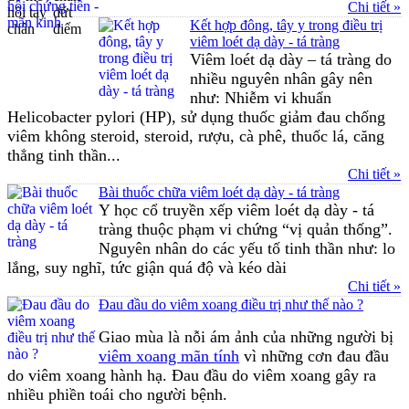
Chi tiết »
Kết hợp đông, tây y trong điều trị
viêm loét dạ dày - tá tràng
Viêm loét dạ dày – tá tràng do
nhiều nguyên nhân gây nên
như: Nhiễm vi khuẩn
Helicobacter pylori (HP), sử dụng thuốc giảm đau chống
viêm không steroid, steroid, rượu, cà phê, thuốc lá, căng
thẳng tinh thần...
Chi tiết »
Bài thuốc chữa viêm loét dạ dày - tá tràng
Y học cổ truyền xếp viêm loét dạ dày - tá
tràng thuộc phạm vi chứng “vị quản thống”.
Nguyên nhân do các yếu tố tinh thần như: lo
lắng, suy nghĩ, tức giận quá độ và kéo dài
Chi tiết »
Đau đầu do viêm xoang điều trị như thế nào ?
Giao mùa là nỗi ám ảnh của những người bị
viêm xoang mãn tính
vì những cơn đau đầu
do viêm xoang hành hạ. Đau đầu do viêm xoang gây ra
nhiều phiền toái cho người bệnh.