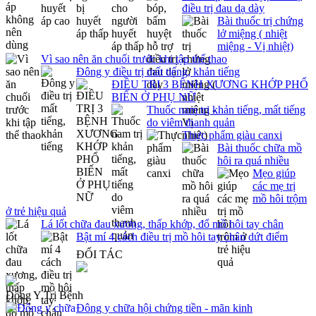
điều trị đau dạ dày
Bài thuốc trị chứng
lở miệng ( nhiệt
miệng - Vị nhiệt)
Vì sao nên ăn chuối trước khi tập thể thao
Đông y điều trị mất tiếng, khản tiếng
ĐIỀU TRỊ 3 BỆNH XƯƠNG KHỚP PHỔ
BIẾN Ở PHỤ NỮ
Thuốc nam trị khản tiếng, mất tiếng
do viêm thanh quản
Thực phẩm giàu canxi
Bài thuốc chữa mồ
hôi ra quá nhiều
Mẹo giúp
các mẹ trị
mồ hôi trộm
ở trẻ hiệu quả
Lá lốt chữa đau xương, thấp khớp, đổ mồ hôi tay chân
Bật mí 4 cách điều trị mồ hôi tay chân dứt điểm
ĐỐI TÁC
Đông Y Trị Bệnh
Đông y chữa hội chứng tiền - mãn kinh