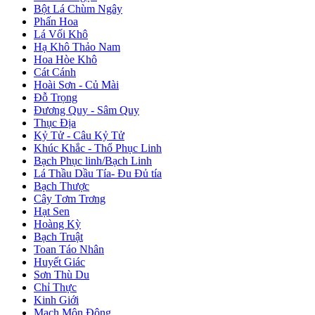
Bột Lá Chùm Ngây
Phấn Hoa
Lá Vối Khô
Hạ Khô Thảo Nam
Hoa Hòe Khô
Cát Cánh
Hoài Sơn - Củ Mài
Đỗ Trọng
Đương Quy - Sâm Quy
Thục Địa
Kỷ Tử - Câu Kỷ Tử
Khúc Khắc - Thổ Phục Linh
Bạch Phục linh/Bạch Linh
Lá Thầu Dầu Tía- Đu Đủ tía
Bạch Thược
Cây Tơm Trơng
Hạt Sen
Hoàng Kỳ
Bạch Truật
Toan Táo Nhân
Huyết Giác
Sơn Thù Du
Chỉ Thực
Kinh Giới
Mạch Môn Đông