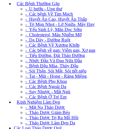
+
Các Bệnh Thường Gặp
- U bướu - Ung thư
- Các bệnh Về Tim Mạch
- Huyết Áp Cao, Huyết Áp Thấp
- Trị Mụn Nhọt - Lở Ngứa- Mày Đay
- Yếu Sinh Lý, Mãn Dục Sớm
- Cholesterol, Máu Nhiễm Mỡ
- Dạ Dày - Đường Ruột
- Các Bệnh Về Xương Khớp
- Các bệnh về gan: Viêm gan, Xơ gan
- Tiểu Đường, Đái Tháo Đường
- Nhức Đầu Và Đau Nửa Đầu
- Bệnh Đậu Mùa, Thủy Đậu
- Sỏi Thận, Sỏi Mật, Sỏi tiết niệu
- Tai - Mũi - Họng - Răng Miệng
- Các Bệnh Phụ Khoa
- Các Bệnh Ngoài Da
- Suy Nhược - Mất Ngủ
- Các Bệnh Ở Trẻ Em
+
Kinh Nghiệm Làm Đẹp
- Mặt Nạ Thảo Dược
- Thảo Dược Giảm Béo
- Thảo Dược Trị Ra Mồ Hôi
- Thảo Dược Làm Đẹp Da
Các Loại Thảo Dược Quý