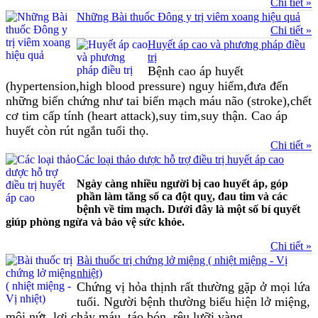
Chi tiết »
Những Bài thuốc Đông y trị viêm xoang hiệu quả
Chi tiết »
Huyết áp cao và phương pháp điều
trị
Bệnh cao áp huyết
(hypertension,high blood pressure) nguy hiểm,đưa đến
những biến chứng như tai biến mạch máu não (stroke),chết
cơ tim cấp tính (heart attack),suy tim,suy thận. Cao áp
huyết còn rút ngắn tuổi thọ.
Chi tiết »
Các loại thảo dược hỗ trợ điều trị huyết áp cao
Ngày càng nhiều người bị cao huyết áp, góp
phần làm tăng số ca đột quỵ, đau tim và các
bệnh về tim mạch. Dưới đây là một số bí quyết
giúp phòng ngừa và bảo vệ sức khỏe.
Chi tiết »
Bài thuốc trị chứng lở miệng ( nhiệt miệng - Vị
nhiệt)
Chứng vị hỏa thịnh rất thường gặp ở mọi lứa
tuổi. Người bệnh thường biểu hiện lở miệng,
môi nứt, lợi chảy máu, táo bón, rêu lưỡi vàng…