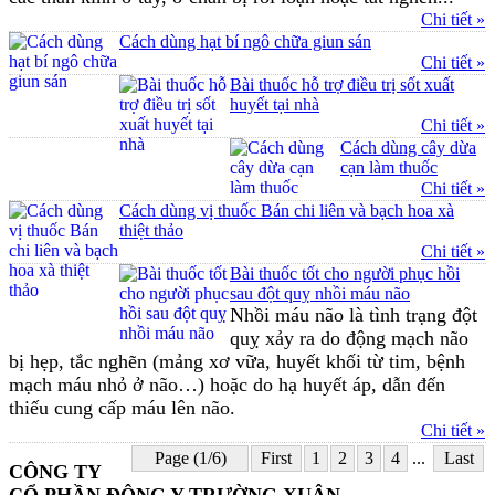
Chi tiết »
Cách dùng hạt bí ngô chữa giun sán
Chi tiết »
Bài thuốc hỗ trợ điều trị sốt xuất
huyết tại nhà
Chi tiết »
Cách dùng cây dừa
cạn làm thuốc
Chi tiết »
Cách dùng vị thuốc Bán chi liên và bạch hoa xà
thiệt thảo
Chi tiết »
Bài thuốc tốt cho người phục hồi
sau đột quỵ nhồi máu não
Nhồi máu não là tình trạng đột
quỵ xảy ra do động mạch não
bị hẹp, tắc nghẽn (mảng xơ vữa, huyết khối từ tim, bệnh
mạch máu nhỏ ở não…) hoặc do hạ huyết áp, dẫn đến
thiếu cung cấp máu lên não.
Chi tiết »
Page (1/6)
First
1
2
3
4
...
Last
CÔNG TY