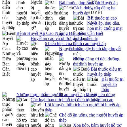
Bài thuốc giúp ổn định Huyết áp
Cách dùng câu đằng hạ
huyết áp
Bài thuốc trị cao
huyết áp, đau đầu,
hoa mắt, chóng mặt
Bệnh Huyết Áp Cao-Những Điều Bạn Cần Biết
Huyết áp cao và phương pháp điều trị
6 biểu hiện của bệnh cao huyết áp
Nguyên nhân gây bệnh tăng huyết
áp
Mướp đắng trị tiểu đường,
ổn định huyết áp
6 Bài thuốc điều trị
huyết áp thấp
Bài thuốc trị
huyết áp
thấp
Những thực phẩm người cao huyết áp không nên dùng
Các loại thảo dược hỗ trợ điều trị huyết áp cao
Lời khuyên hữu ích cho người bị huyết áp
thấp
Chế độ ăn uống cho người huyết áp
thấp
Xoa bóp, bấm huyệt hỗ trợ