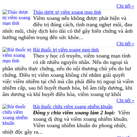
Chi tiết »
Thảo dược trị viêm xoang mạn tính
Viêm xoang nếu không được phát hiện và
điều trị đúng cách, tình trạng nghẹt mũi, đau
nhức mũi, chảy dịch kéo dài có thể gây biến chứng và ảnh
hưởng nghiêm trọng đến sức khỏe...
Chi tiết »
Bài thuốc trị viêm xoang mạn tính
Theo y học cổ truyền, viêm xoang mạn tính
có rất nhiều nguyên nhân. Nếu do ngoại tà
phần nhiều thực chứng, nếu do nội thương chủ yếu do hư
chứng. Ðiều trị viêm xoang không chỉ nhằm giải quyết
việc viêm nhiễm tại chỗ mà cần phải điều trị ngoại tà viêm
nhiễm cấp, sau bổ huyết thanh hỏa, bổ âm tiếp dương, khi
âm dương và khí huyết điều hòa, viêm xoang tự khỏi
Chi tiết »
Bài thuốc chữa viêm xoang nhiễm khuẩn
Đông y chia viêm xoang làm 2 loại:
Viêm
xoang dị ứng và viêm xoang nhiễm khuẩn.
Viêm xoang nhiễm khuẩn do phong nhiệt,
nhiệt độc gây ra...