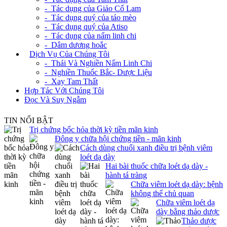
- Tác dụng của Giảo Cổ Lam
- Tác dụng quý của táo mèo
- Tác dụng quý của Atiso
- Tác dụng của nấm linh chi
- Dâm dương hoắc
+
Dịch Vụ Của Chúng Tôi
- Thái Và Nghiền Nấm Linh Chi
- Nghiền Thuốc Bắc- Dược Liệu
- Xay Tam Thất
Hợp Tác Với Chúng Tôi
Đọc Và Suy Ngẫm
TIN NỔI BẬT
Trị chứng bốc hỏa thời kỳ tiền mãn kinh
Đông y chữa hội chứng tiền - mãn kinh
Cách dùng chuối xanh điều trị bệnh viêm
loét dạ dày
Hai bài thuốc chữa loét dạ dày -
hành tá tràng
Chữa viêm loét dạ dày: bệnh
không thể chủ quan
Chữa viêm loét dạ
dày bằng thảo dược
Thảo dược