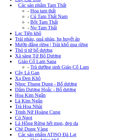
+
Các sản phẩm Tam Thất
-
Hoa tam thất
-
Củ Tam Thất Nam
-
Bột Tam Thất
-
Nụ Tam Thất
Lạc Tiên khô
Trái nhàu, quả nhàu, hạ huyết áp
Mướp đắng rừng | Trái khổ qua rừng
Thỏ ti tử bổ dương
Xà sàng Tử Bổ Dương
+
Giảo Cổ Lam Sapa
-
Trà dưỡng sinh Giảo Cổ Lam
Cây Lá Gan
Xạ Đen Khô
Nhục Thung Dung - Bổ dương
Dâm Dương Hoắc - Bổ dương
Hoa Kim Ngân
Lá Kim Ngân
Trà Hoa Nhài
Trinh Nữ Hoàng Cung
Cỏ Ngọt
Lá Hồng Rừng hết mụn, đẹp da
Chè Dung Vàng
+
Các sản phẩm ATISO Đà Lạt