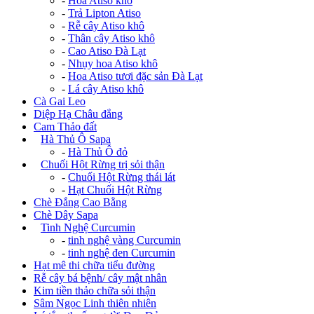
-
Hoa Atiso khô
-
Trả Lipton Atiso
-
Rễ cây Atiso khô
-
Thân cây Atiso khô
-
Cao Atiso Đà Lạt
-
Nhụy hoa Atiso khô
-
Hoa Atiso tươi đặc sản Đà Lạt
-
Lá cây Atiso khô
Cà Gai Leo
Diệp Hạ Châu đắng
Cam Thảo đất
+
Hà Thủ Ô Sapa
-
Hà Thủ Ô đỏ
+
Chuối Hột Rừng trị sỏi thận
-
Chuối Hột Rừng thái lát
-
Hạt Chuối Hột Rừng
Chè Đắng Cao Bằng
Chè Dây Sapa
+
Tinh Nghệ Curcumin
-
tinh nghệ vàng Curcumin
-
tinh nghệ đen Curcumin
Hạt mê thi chữa tiểu đường
Rễ cây bá bệnh/ cây mật nhân
Kim tiền thảo chữa sỏi thận
Sâm Ngọc Linh thiên nhiên