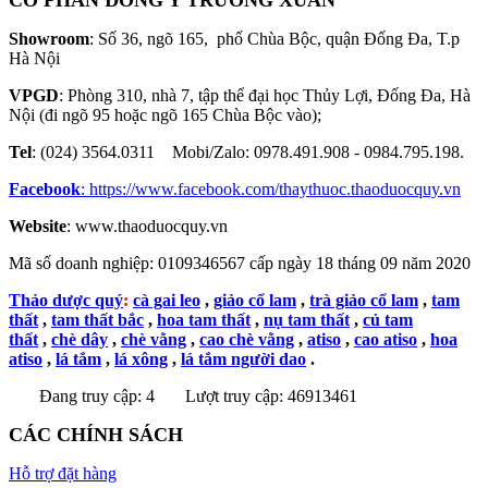
CỔ PHẦN ĐÔNG Y TRƯỜNG XUÂN
Showroom
: Số 36, ngõ 165, phố Chùa Bộc, quận Đống Đa, T.p
Hà Nội
VPGD
: Phòng 310, nhà 7, tập thể đại học Thủy Lợi, Đống Đa, Hà
Nội (đi ngõ 95 hoặc ngõ 165 Chùa Bộc vào);
Tel
: (024) 3564.0311 Mobi/Zalo: 0978.491.908 - 0984.795.198.
Facebook
:
https://www.facebook.com/thaythuoc.thaoduocquy.vn
Website
: www.thaoduocquy.vn
Mã số doanh nghiệp:
0109346567 cấp ngày 18 tháng 09 năm 2020
Thảo dược quý
:
cà gai leo
,
giảo cổ lam
,
trà giảo cổ lam
,
tam
thất
,
tam thất bắc
,
hoa tam thất
,
nụ tam thất
,
củ tam
thất
,
chè dây
,
chè vằng
,
cao chè vằng
,
atiso
,
cao atiso
,
hoa
atiso
,
lá tắm
,
lá xông
,
lá tắm người dao
.
Đang truy cập: 4
Lượt truy cập: 46913461
CÁC CHÍNH SÁCH
Hỗ trợ đặt hàng