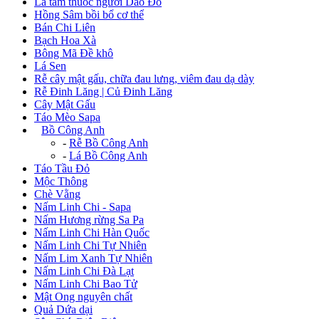
Lá tắm thuốc người Dao Đỏ
Hồng Sâm bồi bổ cơ thể
Bán Chi Liên
Bạch Hoa Xà
Bông Mã Đề khô
Lá Sen
Rễ cây mật gấu, chữa đau lưng, viêm đau dạ dày
Rễ Đinh Lăng | Củ Đinh Lăng
Cây Mật Gấu
Táo Mèo Sapa
+
Bồ Công Anh
-
Rễ Bồ Công Anh
-
Lá Bồ Công Anh
Táo Tầu Đỏ
Mộc Thông
Chè Vằng
Nấm Linh Chi - Sapa
Nấm Hương rừng Sa Pa
Nấm Linh Chi Hàn Quốc
Nấm Linh Chi Tự Nhiên
Nấm Lim Xanh Tự Nhiên
Nấm Linh Chi Đà Lạt
Nấm Linh Chi Bao Tử
Mật Ong nguyên chất
Quả Dứa dại