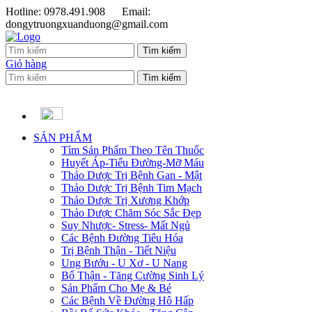
Hotline: 0978.491.908
Email:
dongytruongxuanduong@gmail.com
Giỏ hàng
SẢN PHẨM
Tìm Sản Phẩm Theo Tên Thuốc
Huyết Áp-Tiểu Đường-Mỡ Máu
Thảo Dược Trị Bệnh Gan - Mật
Thảo Dược Trị Bệnh Tim Mạch
Thảo Dược Trị Xương Khớp
Thảo Dược Chăm Sóc Sắc Đẹp
Suy Nhược- Stress- Mất Ngủ
Các Bệnh Đường Tiêu Hóa
Trị Bệnh Thận - Tiết Niệu
Ung Bướu - U Xơ - U Nang
Bổ Thận - Tăng Cường Sinh Lý
Sản Phẩm Cho Mẹ & Bé
Các Bệnh Về Đường Hô Hấp