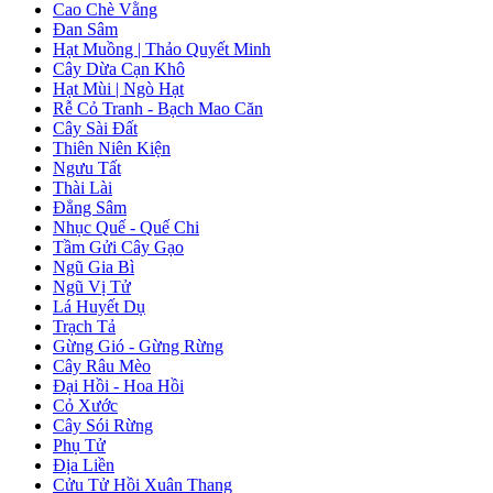
Cao Chè Vằng
Đan Sâm
Hạt Muồng | Thảo Quyết Minh
Cây Dừa Cạn Khô
Hạt Mùi | Ngò Hạt
Rễ Cỏ Tranh - Bạch Mao Căn
Cây Sài Đất
Thiên Niên Kiện
Ngưu Tất
Thài Lài
Đẳng Sâm
Nhục Quế - Quế Chi
Tầm Gửi Cây Gạo
Ngũ Gia Bì
Ngũ Vị Tử
Lá Huyết Dụ
Trạch Tả
Gừng Gió - Gừng Rừng
Cây Râu Mèo
Đại Hồi - Hoa Hồi
Cỏ Xước
Cây Sói Rừng
Phụ Tử
Địa Liền
Cửu Tử Hồi Xuân Thang