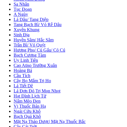
Sa Nhân
Tục Đoạn
A Ngùy
Lá Dâu/ Tang Diệp
Tang Bạch Bì/ Vỏ Rễ Dâu
Xuyên Khung
Sinh Địa
Huyền Sâm/ Hắc Sâm
Trần Bì/ Vỏ Quýt
Hương Phụ/ Củ Gấu/ Cỏ Cú
Bạch Cương Tàm
Uy Linh Tiên
Cao Atiso Trường Xuân
Hoàng Bá
Cầu Tích
Cây Bọ Mắm Trị Ho
Lá Tiết Dê
Lá Đơn Đỏ Trị Mụn Nhọt
Hạt Đình Lịch Tử
Nấm Mèo Đen
Vị Thuốc Bán Hạ
Ngải Cứu Khô
Bạch Quả Khô
Mặt Nạ Thảo Dược| Mặt Nạ Thuốc Bắc
Cây Cải Trời