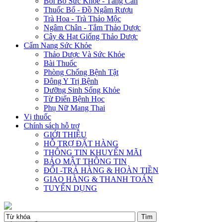
Bồi Bổ Sức Khỏe - Tăng Cân
Thuốc Bổ - Đồ Ngâm Rượu
Trà Hoa - Trà Thảo Mộc
Ngâm Chân - Tắm Thảo Dược
Cây & Hạt Giống Thảo Dược
Cẩm Nang Sức Khỏe
Thảo Dược Và Sức Khỏe
Bài Thuốc
Phòng Chống Bệnh Tật
Đông Y Trị Bệnh
Dưỡng Sinh Sống Khỏe
Từ Điển Bệnh Học
Phụ Nữ Mang Thai
Vị thuốc
Chính sách hỗ trợ
GIỚI THIỆU
HỖ TRỢ ĐẶT HÀNG
THÔNG TIN KHUYẾN MÃI
BẢO MẬT THÔNG TIN
ĐỔI -TRẢ HÀNG & HOÀN TIỀN
GIAO HÀNG & THANH TOÁN
TUYỂN DỤNG