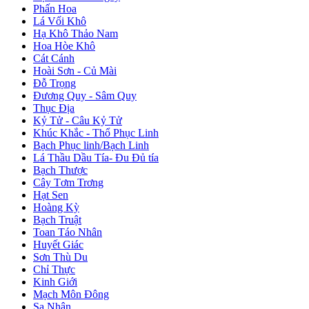
Phấn Hoa
Lá Vối Khô
Hạ Khô Thảo Nam
Hoa Hòe Khô
Cát Cánh
Hoài Sơn - Củ Mài
Đỗ Trọng
Đương Quy - Sâm Quy
Thục Địa
Kỷ Tử - Câu Kỷ Tử
Khúc Khắc - Thổ Phục Linh
Bạch Phục linh/Bạch Linh
Lá Thầu Dầu Tía- Đu Đủ tía
Bạch Thược
Cây Tơm Trơng
Hạt Sen
Hoàng Kỳ
Bạch Truật
Toan Táo Nhân
Huyết Giác
Sơn Thù Du
Chỉ Thực
Kinh Giới
Mạch Môn Đông
Sa Nhân