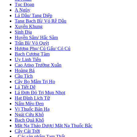
Tục Đoạn
A Ngùy
Lá Dâu/ Tang Diệp
Tang Bạch Bì/ Vỏ Rễ Dâu
Xuyên Khung
Sinh Địa
Huyền Sâm/ Hắc Sâm
Trần Bì/ Vỏ Quýt
Hương Phụ/ Củ Gấu/ Cỏ Cú
Bạch Cương Tàm
Uy Linh Tiên
Cao Atiso Trường Xuân
Hoàng Bá
Cầu Tích
Cây Bọ Mắm Trị Ho
Lá Tiết Dê
Lá Đơn Đỏ Trị Mụn Nhọt
Hạt Đình Lịch Tử
Nấm Mèo Đen
Vị Thuốc Bán Hạ
Ngải Cứu Khô
Bạch Quả Khô
Mặt Nạ Thảo Dược| Mặt Nạ Thuốc Bắc
Cây Cải Trời
+
Các sản phẩm Tam Thất