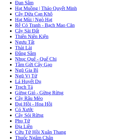
Đan Sâm
Hạt Muồng | Thảo Quyết Minh
Cây Dừa Cạn Khô
Hạt Mùi | Ngò Hạt
Rễ Cỏ Tranh - Bạch Mao Căn
Cây Sài Đất
Thiên Niên Kiện
Ngưu Tất
Thài Lài
Đẳng Sâm
Nhục Quế - Quế Chi
Tầm Gửi Cây Gạo
Ngũ Gia Bì
Ngũ Vị Tử
Lá Huyết Dụ
Trạch Tả
Gừng Gió - Gừng Rừng
Cây Râu Mèo
Đại Hồi - Hoa Hồi
Cỏ Xước
Cây Sói Rừng
Phụ Tử
Địa Liền
Cửu Tử Hồi Xuân Thang
Thuốc Ngâm Chân