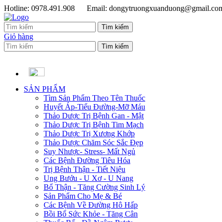
Hotline: 0978.491.908
Email: dongytruongxuanduong@gmail.co
Giỏ hàng
SẢN PHẨM
Tìm Sản Phẩm Theo Tên Thuốc
Huyết Áp-Tiểu Đường-Mỡ Máu
Thảo Dược Trị Bệnh Gan - Mật
Thảo Dược Trị Bệnh Tim Mạch
Thảo Dược Trị Xương Khớp
Thảo Dược Chăm Sóc Sắc Đẹp
Suy Nhược- Stress- Mất Ngủ
Các Bệnh Đường Tiêu Hóa
Trị Bệnh Thận - Tiết Niệu
Ung Bướu - U Xơ - U Nang
Bổ Thận - Tăng Cường Sinh Lý
Sản Phẩm Cho Mẹ & Bé
Các Bệnh Về Đường Hô Hấp
Bồi Bổ Sức Khỏe - Tăng Cân