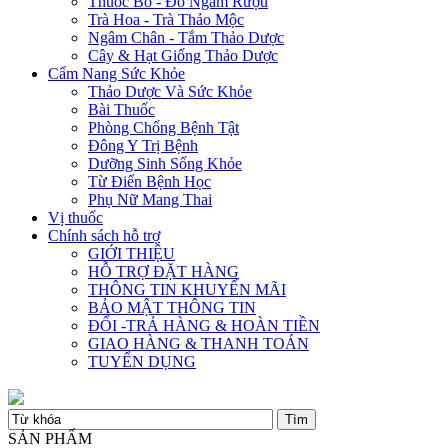
Thuốc Bổ - Đồ Ngâm Rượu
Trà Hoa - Trà Thảo Mộc
Ngâm Chân - Tắm Thảo Dược
Cây & Hạt Giống Thảo Dược
Cẩm Nang Sức Khỏe
Thảo Dược Và Sức Khỏe
Bài Thuốc
Phòng Chống Bệnh Tật
Đông Y Trị Bệnh
Dưỡng Sinh Sống Khỏe
Từ Điển Bệnh Học
Phụ Nữ Mang Thai
Vị thuốc
Chính sách hỗ trợ
GIỚI THIỆU
HỖ TRỢ ĐẶT HÀNG
THÔNG TIN KHUYẾN MÃI
BẢO MẬT THÔNG TIN
ĐỔI -TRẢ HÀNG & HOÀN TIỀN
GIAO HÀNG & THANH TOÁN
TUYỂN DỤNG
SẢN PHẨM