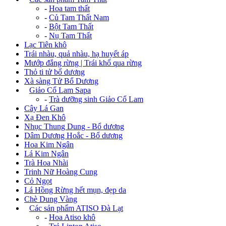
-
Hoa tam thất
-
Củ Tam Thất Nam
-
Bột Tam Thất
-
Nụ Tam Thất
Lạc Tiên khô
Trái nhàu, quả nhàu, hạ huyết áp
Mướp đắng rừng | Trái khổ qua rừng
Thỏ ti tử bổ dương
Xà sàng Tử Bổ Dương
+
Giảo Cổ Lam Sapa
-
Trà dưỡng sinh Giảo Cổ Lam
Cây Lá Gan
Xạ Đen Khô
Nhục Thung Dung - Bổ dương
Dâm Dương Hoắc - Bổ dương
Hoa Kim Ngân
Lá Kim Ngân
Trà Hoa Nhài
Trinh Nữ Hoàng Cung
Cỏ Ngọt
Lá Hồng Rừng hết mụn, đẹp da
Chè Dung Vàng
+
Các sản phẩm ATISO Đà Lạt
-
Hoa Atiso khô