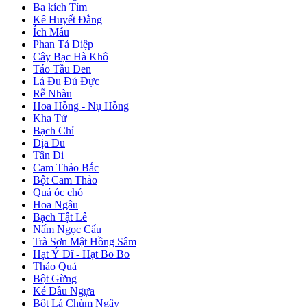
Ba kích Tím
Kê Huyết Đằng
Ích Mẫu
Phan Tả Diệp
Cây Bạc Hà Khô
Táo Tầu Đen
Lá Đu Đủ Đực
Rễ Nhàu
Hoa Hồng - Nụ Hồng
Kha Tử
Bạch Chỉ
Địa Du
Tân Di
Cam Thảo Bắc
Bột Cam Thảo
Quả óc chó
Hoa Ngâu
Bạch Tật Lê
Nấm Ngọc Cẩu
Trà Sơn Mật Hồng Sâm
Hạt Ý Dĩ - Hạt Bo Bo
Thảo Quả
Bột Gừng
Ké Đầu Ngựa
Bột Lá Chùm Ngây