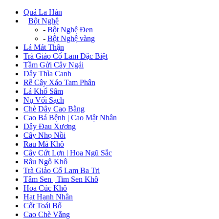
Quả La Hán
+
Bột Nghệ
-
Bột Nghệ Đen
-
Bột Nghệ vàng
Lá Mát Thận
Trà Giảo Cổ Lam Đặc Biệt
Tầm Gửi Cây Ngái
Dây Thìa Canh
Rễ Cây Xáo Tam Phân
Lá Khổ Sâm
Nụ Vối Sạch
Chè Dây Cao Bằng
Cao Bá Bệnh | Cao Mật Nhân
Dây Đau Xương
Cây Nhọ Nồi
Rau Má Khô
Cây Cứt Lợn | Hoa Ngũ Sắc
Râu Ngô Khô
Trà Giảo Cổ Lam Ba Tri
Tâm Sen | Tim Sen Khô
Hoa Cúc Khô
Hạt Hạnh Nhân
Cốt Toái Bổ
Cao Chè Vằng