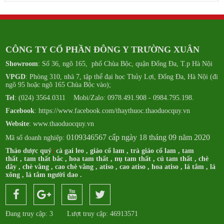
CÔNG TY CỔ PHẦN ĐÔNG Y TRƯỜNG XUÂN
Showroom
: Số 36, ngõ 165, phố Chùa Bộc, quận Đống Đa, T.p Hà Nội
VPGD
: Phòng 310, nhà 7, tập thể đại học Thủy Lợi, Đống Đa, Hà Nội (đi
ngõ 95 hoặc ngõ 165 Chùa Bộc vào);
Tel
: (024) 3564.0311 Mobi/Zalo: 0978.491.908 - 0984.795.198.
Facebook
:
https://www.facebook.com/thaythuoc.thaoduocquy.vn
Website
: www.thaoduocquy.vn
0109346567 cấp ngày 18 tháng 09 năm 2020
Mã số doanh nghiệp:
Thảo dược quý
:
cà gai leo
,
giảo cổ lam
,
trà giảo cổ lam
,
tam
thất
,
tam thất bắc
,
hoa tam thất
,
nụ tam thất
,
củ tam thất
,
chè
dây
,
chè vằng
,
cao chè vằng
,
atiso
,
cao atiso
,
hoa atiso
,
lá tắm
,
lá
xông
,
lá tắm người dao
.
Đang truy cập: 3
Lượt truy cập: 46913571