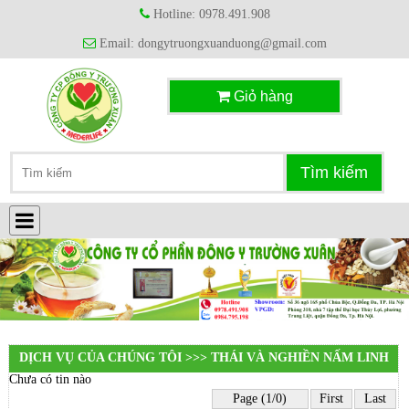
Hotline: 0978.491.908
Email: dongytruongxuanduong@gmail.com
Giỏ hàng
DỊCH VỤ CỦA CHÚNG TÔI >>> THÁI VÀ NGHIỀN NẤM LINH
Chưa có tin nào
CHI
Page (1/0)
First
Last