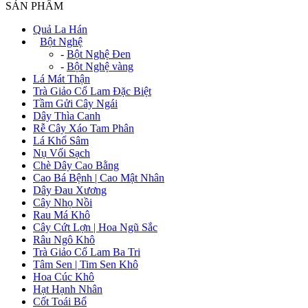
SẢN PHẨM
Quả La Hán
+
Bột Nghệ
-
Bột Nghệ Đen
-
Bột Nghệ vàng
Lá Mát Thận
Trà Giảo Cổ Lam Đặc Biệt
Tầm Gửi Cây Ngái
Dây Thìa Canh
Rễ Cây Xáo Tam Phân
Lá Khổ Sâm
Nụ Vối Sạch
Chè Dây Cao Bằng
Cao Bá Bệnh | Cao Mật Nhân
Dây Đau Xương
Cây Nhọ Nồi
Rau Má Khô
Cây Cứt Lợn | Hoa Ngũ Sắc
Râu Ngô Khô
Trà Giảo Cổ Lam Ba Tri
Tâm Sen | Tim Sen Khô
Hoa Cúc Khô
Hạt Hạnh Nhân
Cốt Toái Bổ