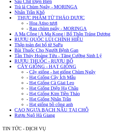
Sâu Chít Điện Biên
Trà lá Chùm Ngây - MORINGA
Nhân Trần Khô
+
THỰC PHẨM TỪ THẢO DƯỢC
-
Hoa Atiso tươi
-
Rau chùm ngây - MORINGA
A Ma Công | A Ma Kong | Bổ Thận Tráng Dương
RƯỢU QUỐC LỦI CHÍNH HIỆU
Thập toàn đại bổ từ SaPa
Bài Thuốc Cho Người Bệnh Gan
Tần Thủy Hoàng Tửu - Tăng Cường Sinh Lý
RƯỢU THUỐC - RƯỢU BỔ
+
CÂY GIỐNG - HẠT GIỐNG
-
Cây giống - hạt giống Chùm Ngây
-
Hạt Giống Cây Ích Mẫu
-
Hạt Giống Cà Giai Leo
-
Hạt Giống Diệp Hạ Châu
-
Hạt Giống Kim Tiền Thảo
-
Hạt Giống Nhân Trần
-
Hạt giống bồ công anh
CAO NGỰA BẠCH NẤU TẠI CHỖ
Rượu Ngô Hà Giang
TIN TỨC - DỊCH VỤ