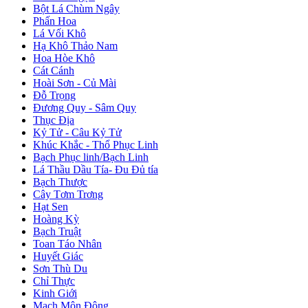
Bột Lá Chùm Ngây
Phấn Hoa
Lá Vối Khô
Hạ Khô Thảo Nam
Hoa Hòe Khô
Cát Cánh
Hoài Sơn - Củ Mài
Đỗ Trọng
Đương Quy - Sâm Quy
Thục Địa
Kỷ Tử - Câu Kỷ Tử
Khúc Khắc - Thổ Phục Linh
Bạch Phục linh/Bạch Linh
Lá Thầu Dầu Tía- Đu Đủ tía
Bạch Thược
Cây Tơm Trơng
Hạt Sen
Hoàng Kỳ
Bạch Truật
Toan Táo Nhân
Huyết Giác
Sơn Thù Du
Chỉ Thực
Kinh Giới
Mạch Môn Đông