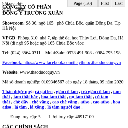
Page (1/0)
First
Last
CÔNG TY CỔ PHẦN
ĐÔNG Y TRƯỜNG XUÂN
Showroom
: Số 36, ngõ 165, phố Chùa Bộc, quận Đống Đa, T.p
Hà Nội
VPGD
: Phòng 310, nhà 7, tập thể đại học Thủy Lợi, Đống Đa, Hà
Nội (đi ngõ 95 hoặc ngõ 165 Chùa Bộc vào);
Tel
: (024) 3564.0311 Mobi/Zalo: 0978.491.908 - 0984.795.198.
Facebook
:
https://www.facebook.com/thaythuoc.thaoduocquy.vn
Website
: www.thaoduocquy.vn
Mã số doanh nghiệp:
0109346567 cấp ngày 18 tháng 09 năm 2020
Thảo dược quý
:
cà gai leo
,
giảo cổ lam
,
trà giảo cổ lam
,
tam
thất
,
tam thất bắc
,
hoa tam thất
,
nụ tam thất
,
củ tam
thất
,
chè dây
,
chè vằng
,
cao chè vằng
,
atiso
,
cao atiso
,
hoa
atiso
,
lá tắm
,
lá xông
,
lá tắm người dao
.
Đang truy cập: 5
Lượt truy cập: 46917109
CÁC CHÍNH SÁCH