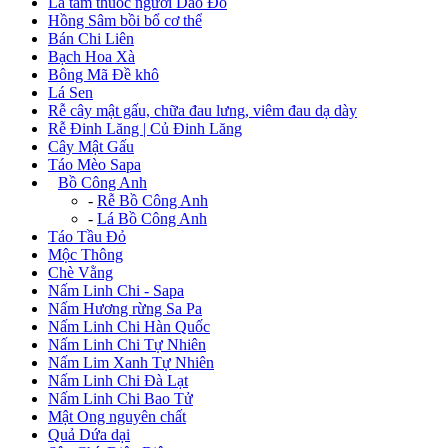
Lá tắm thuốc người Dao Đỏ
Hồng Sâm bồi bổ cơ thể
Bán Chi Liên
Bạch Hoa Xà
Bông Mã Đề khô
Lá Sen
Rễ cây mật gấu, chữa đau lưng, viêm đau dạ dày
Rễ Đinh Lăng | Củ Đinh Lăng
Cây Mật Gấu
Táo Mèo Sapa
+
Bồ Công Anh
-
Rễ Bồ Công Anh
-
Lá Bồ Công Anh
Táo Tầu Đỏ
Mộc Thông
Chè Vằng
Nấm Linh Chi - Sapa
Nấm Hương rừng Sa Pa
Nấm Linh Chi Hàn Quốc
Nấm Linh Chi Tự Nhiên
Nấm Lim Xanh Tự Nhiên
Nấm Linh Chi Đà Lạt
Nấm Linh Chi Bao Tử
Mật Ong nguyên chất
Quả Dứa dại