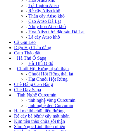
-
Hoa Atiso khô
-
Trả Lipton Atiso
-
Rễ cây Atiso khô
-
Thân cây Atiso khô
-
Cao Atiso Đà Lạt
-
Nhụy hoa Atiso khô
-
Hoa Atiso tươi đặc sản Đà Lạt
-
Lá cây Atiso khô
Cà Gai Leo
Diệp Hạ Châu đắng
Cam Thảo đất
+
Hà Thủ Ô Sapa
-
Hà Thủ Ô đỏ
+
Chuối Hột Rừng trị sỏi thận
-
Chuối Hột Rừng thái lát
-
Hạt Chuối Hột Rừng
Chè Đắng Cao Bằng
Chè Dây Sapa
+
Tinh Nghệ Curcumin
-
tinh nghệ vàng Curcumin
-
tinh nghệ đen Curcumin
Hạt mê thi chữa tiểu đường
Rễ cây bá bệnh/ cây mật nhân
Kim tiền thảo chữa sỏi thận
Sâm Ngọc Linh thiên nhiên