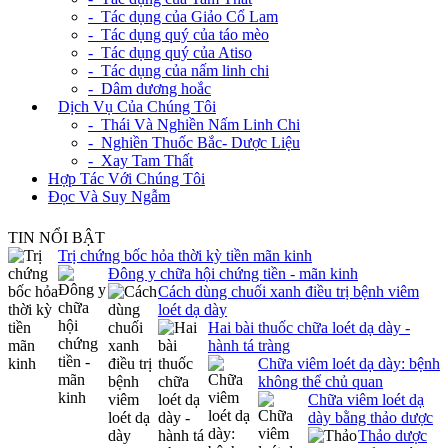
- Tác dụng của Giảo Cổ Lam
- Tác dụng quý của táo mèo
- Tác dụng quý của Atiso
- Tác dụng của nấm linh chi
- Dâm dương hoắc
+
Dịch Vụ Của Chúng Tôi
- Thái Và Nghiền Nấm Linh Chi
- Nghiền Thuốc Bắc- Dược Liệu
- Xay Tam Thất
Hợp Tác Với Chúng Tôi
Đọc Và Suy Ngẫm
TIN NỔI BẬT
Trị chứng bốc hỏa thời kỳ tiền mãn kinh
Đông y chữa hội chứng tiền - mãn kinh
Cách dùng chuối xanh điều trị bệnh viêm
loét dạ dày
Hai bài thuốc chữa loét dạ dày -
hành tá tràng
Chữa viêm loét dạ dày: bệnh
không thể chủ quan
Chữa viêm loét dạ
dày bằng thảo dược
Thảo dược