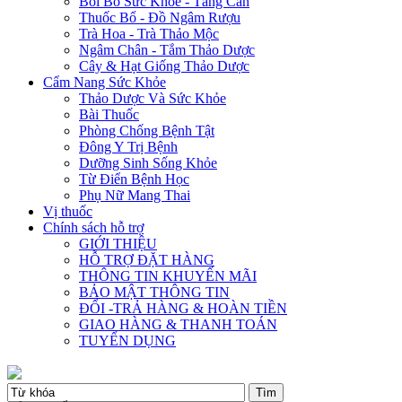
Bồi Bổ Sức Khỏe - Tăng Cân
Thuốc Bổ - Đồ Ngâm Rượu
Trà Hoa - Trà Thảo Mộc
Ngâm Chân - Tắm Thảo Dược
Cây & Hạt Giống Thảo Dược
Cẩm Nang Sức Khỏe
Thảo Dược Và Sức Khỏe
Bài Thuốc
Phòng Chống Bệnh Tật
Đông Y Trị Bệnh
Dưỡng Sinh Sống Khỏe
Từ Điển Bệnh Học
Phụ Nữ Mang Thai
Vị thuốc
Chính sách hỗ trợ
GIỚI THIỆU
HỖ TRỢ ĐẶT HÀNG
THÔNG TIN KHUYẾN MÃI
BẢO MẬT THÔNG TIN
ĐỔI -TRẢ HÀNG & HOÀN TIỀN
GIAO HÀNG & THANH TOÁN
TUYỂN DỤNG