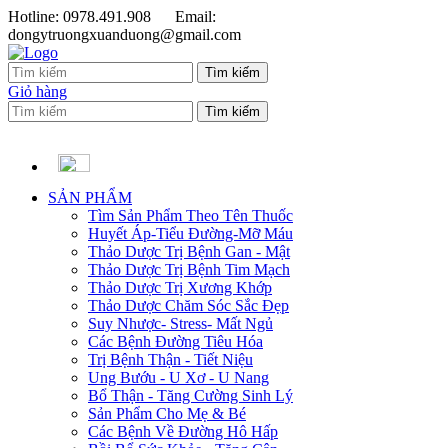
Hotline: 0978.491.908
Email:
dongytruongxuanduong@gmail.com
Giỏ hàng
SẢN PHẨM
Tìm Sản Phẩm Theo Tên Thuốc
Huyết Áp-Tiểu Đường-Mỡ Máu
Thảo Dược Trị Bệnh Gan - Mật
Thảo Dược Trị Bệnh Tim Mạch
Thảo Dược Trị Xương Khớp
Thảo Dược Chăm Sóc Sắc Đẹp
Suy Nhược- Stress- Mất Ngủ
Các Bệnh Đường Tiêu Hóa
Trị Bệnh Thận - Tiết Niệu
Ung Bướu - U Xơ - U Nang
Bổ Thận - Tăng Cường Sinh Lý
Sản Phẩm Cho Mẹ & Bé
Các Bệnh Về Đường Hô Hấp