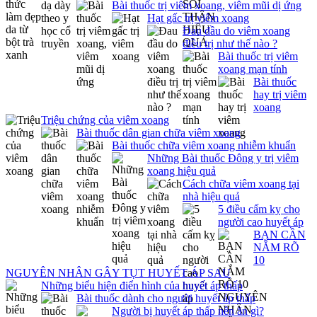
Bài thuốc trị viêm xoang, viêm mũi dị ứng
Hạt gấc trị viêm xoang
Đau đầu do viêm xoang
điều trị như thế nào ?
Bài thuốc trị viêm
xoang mạn tính
Bài thuốc
hay trị viêm
xoang
Triệu chứng của viêm xoang
Bài thuốc dân gian chữa viêm xoang
Bài thuốc chữa viêm xoang nhiễm khuẩn
Những Bài thuốc Đông y trị viêm
xoang hiệu quả
Cách chữa viêm xoang tại
nhà hiệu quả
5 điều cấm kỵ cho
người cao huyết áp
BẠN CẦN
NẮM RÕ
10
NGUYÊN NHÂN GÂY TỤT HUYẾT ÁP SAU
Những biểu hiện điển hình của huyết áp thấp
Bài thuốc dành cho người huyết áp thấp
Người bị huyết áp thấp nên ăn gì?