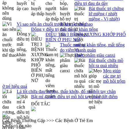
điều trị đau dạ dày
Bài thuốc trị chứng
lở miệng ( nhiệt
miệng - Vị nhiệt)
Vì sao nên ăn chuối trước khi tập thể thao
Đông y điều trị mất tiếng, khản tiếng
ĐIỀU TRỊ 3 BỆNH XƯƠNG KHỚP PHỔ
BIẾN Ở PHỤ NỮ
Thuốc nam trị khản tiếng, mất tiếng
do viêm thanh quản
Thực phẩm giàu canxi
Bài thuốc chữa mồ
hôi ra quá nhiều
Mẹo giúp
các mẹ trị
mồ hôi trộm
ở trẻ hiệu quả
Lá lốt chữa đau xương, thấp khớp, đổ mồ hôi tay chân
Bật mí 4 cách điều trị mồ hôi tay chân dứt điểm
ĐỐI TÁC
Các Bệnh Thường Gặp >>> Các Bệnh Ở Trẻ Em
Chưa có tin nào