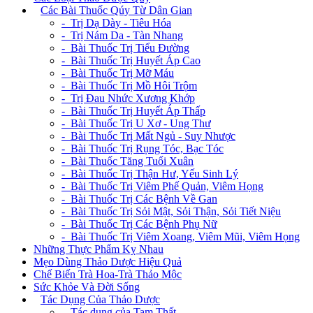
+
Các Bài Thuốc Qúy Từ Dân Gian
- Trị Dạ Dày - Tiêu Hóa
- Trị Nám Da - Tàn Nhang
- Bài Thuốc Trị Tiểu Đường
- Bài Thuốc Trị Huyết Áp Cao
- Bài Thuốc Trị Mỡ Máu
- Bài Thuốc Trị Mồ Hôi Trộm
- Trị Đau Nhức Xương Khớp
- Bài Thuốc Trị Huyết Áp Thấp
- Bài Thuốc Trị U Xơ - Ung Thư
- Bài Thuốc Trị Mất Ngủ - Suy Nhược
- Bài Thuốc Trị Rụng Tóc, Bạc Tóc
- Bài Thuốc Tăng Tuổi Xuân
- Bài Thuốc Trị Thận Hư, Yếu Sinh Lý
- Bài Thuốc Trị Viêm Phế Quản, Viêm Họng
- Bài Thuốc Trị Các Bệnh Về Gan
- Bài Thuốc Trị Sỏi Mật, Sỏi Thận, Sỏi Tiết Niệu
- Bài Thuốc Trị Các Bệnh Phụ Nữ
- Bài Thuốc Trị Viêm Xoang, Viêm Mũi, Viêm Họng
Những Thực Phẩm Kỵ Nhau
Mẹo Dùng Thảo Dược Hiệu Quả
Chế Biến Trà Hoa-Trà Thảo Mộc
Sức Khỏe Và Đời Sống
+
Tác Dụng Của Thảo Dược
- Tác dụng của Tam Thất