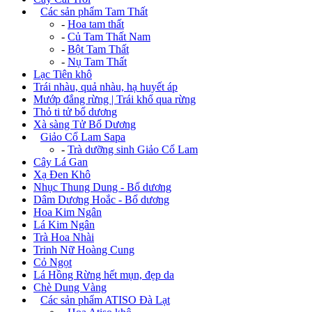
+
Các sản phẩm Tam Thất
-
Hoa tam thất
-
Củ Tam Thất Nam
-
Bột Tam Thất
-
Nụ Tam Thất
Lạc Tiên khô
Trái nhàu, quả nhàu, hạ huyết áp
Mướp đắng rừng | Trái khổ qua rừng
Thỏ ti tử bổ dương
Xà sàng Tử Bổ Dương
+
Giảo Cổ Lam Sapa
-
Trà dưỡng sinh Giảo Cổ Lam
Cây Lá Gan
Xạ Đen Khô
Nhục Thung Dung - Bổ dương
Dâm Dương Hoắc - Bổ dương
Hoa Kim Ngân
Lá Kim Ngân
Trà Hoa Nhài
Trinh Nữ Hoàng Cung
Cỏ Ngọt
Lá Hồng Rừng hết mụn, đẹp da
Chè Dung Vàng
+
Các sản phẩm ATISO Đà Lạt