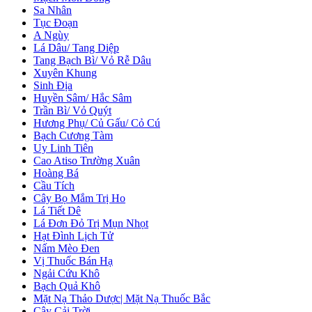
Sa Nhân
Tục Đoạn
A Ngùy
Lá Dâu/ Tang Diệp
Tang Bạch Bì/ Vỏ Rễ Dâu
Xuyên Khung
Sinh Địa
Huyền Sâm/ Hắc Sâm
Trần Bì/ Vỏ Quýt
Hương Phụ/ Củ Gấu/ Cỏ Cú
Bạch Cương Tàm
Uy Linh Tiên
Cao Atiso Trường Xuân
Hoàng Bá
Cầu Tích
Cây Bọ Mắm Trị Ho
Lá Tiết Dê
Lá Đơn Đỏ Trị Mụn Nhọt
Hạt Đình Lịch Tử
Nấm Mèo Đen
Vị Thuốc Bán Hạ
Ngải Cứu Khô
Bạch Quả Khô
Mặt Nạ Thảo Dược| Mặt Nạ Thuốc Bắc
Cây Cải Trời