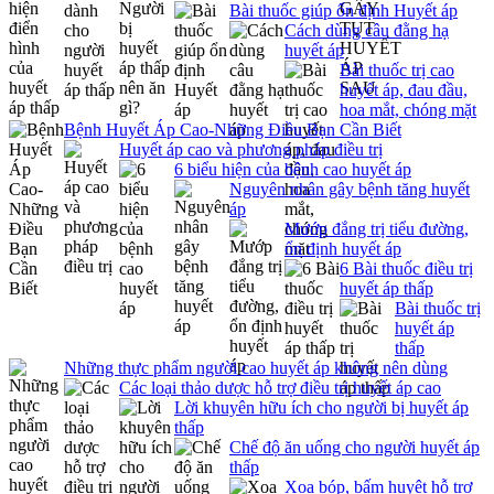
Bài thuốc giúp ổn định Huyết áp
Cách dùng câu đằng hạ
huyết áp
Bài thuốc trị cao
huyết áp, đau đầu,
hoa mắt, chóng mặt
Bệnh Huyết Áp Cao-Những Điều Bạn Cần Biết
Huyết áp cao và phương pháp điều trị
6 biểu hiện của bệnh cao huyết áp
Nguyên nhân gây bệnh tăng huyết
áp
Mướp đắng trị tiểu đường,
ổn định huyết áp
6 Bài thuốc điều trị
huyết áp thấp
Bài thuốc trị
huyết áp
thấp
Những thực phẩm người cao huyết áp không nên dùng
Các loại thảo dược hỗ trợ điều trị huyết áp cao
Lời khuyên hữu ích cho người bị huyết áp
thấp
Chế độ ăn uống cho người huyết áp
thấp
Xoa bóp, bấm huyệt hỗ trợ