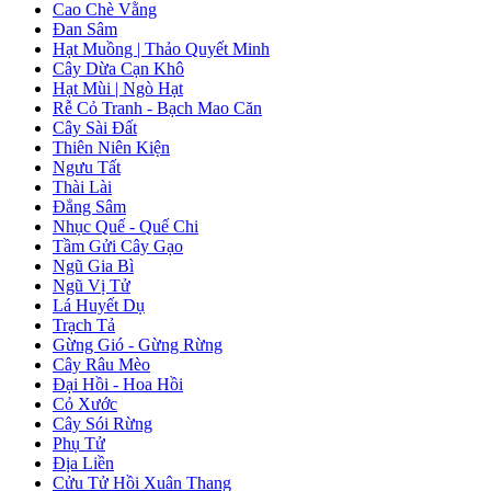
Cao Chè Vằng
Đan Sâm
Hạt Muồng | Thảo Quyết Minh
Cây Dừa Cạn Khô
Hạt Mùi | Ngò Hạt
Rễ Cỏ Tranh - Bạch Mao Căn
Cây Sài Đất
Thiên Niên Kiện
Ngưu Tất
Thài Lài
Đẳng Sâm
Nhục Quế - Quế Chi
Tầm Gửi Cây Gạo
Ngũ Gia Bì
Ngũ Vị Tử
Lá Huyết Dụ
Trạch Tả
Gừng Gió - Gừng Rừng
Cây Râu Mèo
Đại Hồi - Hoa Hồi
Cỏ Xước
Cây Sói Rừng
Phụ Tử
Địa Liền
Cửu Tử Hồi Xuân Thang