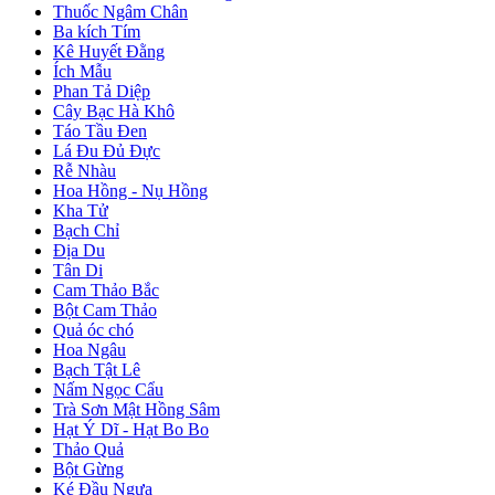
Thuốc Ngâm Chân
Ba kích Tím
Kê Huyết Đằng
Ích Mẫu
Phan Tả Diệp
Cây Bạc Hà Khô
Táo Tầu Đen
Lá Đu Đủ Đực
Rễ Nhàu
Hoa Hồng - Nụ Hồng
Kha Tử
Bạch Chỉ
Địa Du
Tân Di
Cam Thảo Bắc
Bột Cam Thảo
Quả óc chó
Hoa Ngâu
Bạch Tật Lê
Nấm Ngọc Cẩu
Trà Sơn Mật Hồng Sâm
Hạt Ý Dĩ - Hạt Bo Bo
Thảo Quả
Bột Gừng
Ké Đầu Ngựa