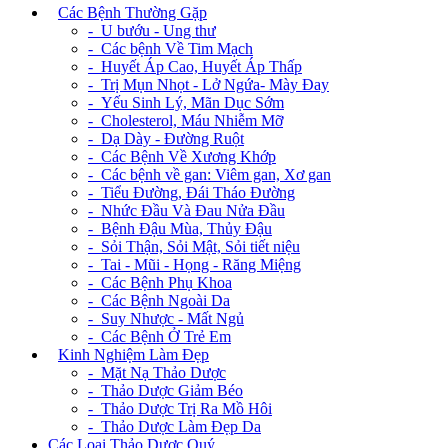
+
Các Bệnh Thường Gặp
- U bướu - Ung thư
- Các bệnh Về Tim Mạch
- Huyết Áp Cao, Huyết Áp Thấp
- Trị Mụn Nhọt - Lở Ngứa- Mày Đay
- Yếu Sinh Lý, Mãn Dục Sớm
- Cholesterol, Máu Nhiễm Mỡ
- Dạ Dày - Đường Ruột
- Các Bệnh Về Xương Khớp
- Các bệnh về gan: Viêm gan, Xơ gan
- Tiểu Đường, Đái Tháo Đường
- Nhức Đầu Và Đau Nửa Đầu
- Bệnh Đậu Mùa, Thủy Đậu
- Sỏi Thận, Sỏi Mật, Sỏi tiết niệu
- Tai - Mũi - Họng - Răng Miệng
- Các Bệnh Phụ Khoa
- Các Bệnh Ngoài Da
- Suy Nhược - Mất Ngủ
- Các Bệnh Ở Trẻ Em
+
Kinh Nghiệm Làm Đẹp
- Mặt Nạ Thảo Dược
- Thảo Dược Giảm Béo
- Thảo Dược Trị Ra Mồ Hôi
- Thảo Dược Làm Đẹp Da
Các Loại Thảo Dược Quý