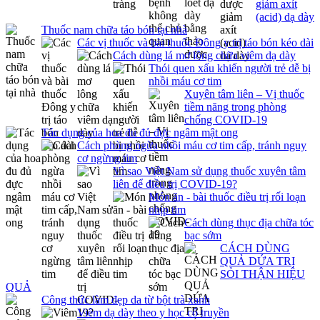
giảm axít
(acid) dạ dày
Thuốc nam chữa táo bón tại nhà
Các vị thuốc và bài thuốc Đông y trị táo bón kéo dài
Cách dùng lá mơ lông chữa viêm dạ dày
Thói quen xấu khiến người trẻ dễ bị
nhồi máu cơ tim
Xuyên tâm liên – Vị thuốc
tiềm năng trong phòng
chống COVID-19
Tác dụng của hoa đu đủ đực ngâm mật ong
Cách phòng ngừa nhồi máu cơ tim cấp, tránh nguy
cơ ngừng tim
Vì sao Việt Nam sử dụng thuốc xuyên tâm
liên để điều trị COVID-19?
Món ăn - bài thuốc điều trị rối loạn
nhịp tim
Cách dùng thục địa chữa tóc
bạc sớm
CÁCH DÙNG
QUẢ DỨA TRỊ
SỎI THẬN HIỆU
QUẢ
Công thức làm đẹp da từ bột trà xanh
Viêm dạ dày theo y học cổ truyền