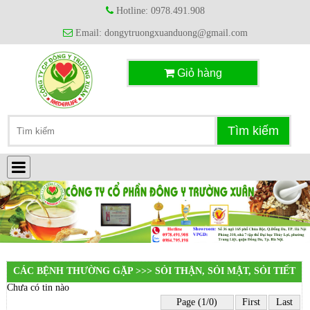
Hotline: 0978.491.908
Email: dongytruongxuanduong@gmail.com
Giỏ hàng
CÁC BỆNH THƯỜNG GẶP >>> SỎI THẬN, SỎI MẬT, SỎI TIẾT
Chưa có tin nào
NIỆU
Page (1/0)
First
Last