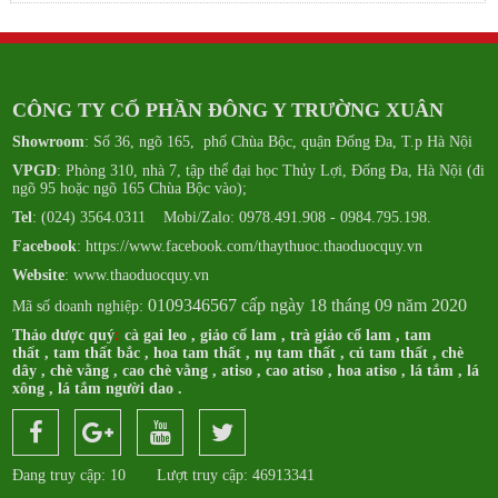
CÔNG TY CỔ PHẦN ĐÔNG Y TRƯỜNG XUÂN
Showroom
: Số 36, ngõ 165, phố Chùa Bộc, quận Đống Đa, T.p Hà Nội
VPGD
: Phòng 310, nhà 7, tập thể đại học Thủy Lợi, Đống Đa, Hà Nội (đi
ngõ 95 hoặc ngõ 165 Chùa Bộc vào);
Tel
: (024) 3564.0311 Mobi/Zalo: 0978.491.908 - 0984.795.198.
Facebook
:
https://www.facebook.com/thaythuoc.thaoduocquy.vn
Website
: www.thaoduocquy.vn
0109346567 cấp ngày 18 tháng 09 năm 2020
Mã số doanh nghiệp:
Thảo dược quý
:
cà gai leo
,
giảo cổ lam
,
trà giảo cổ lam
,
tam
thất
,
tam thất bắc
,
hoa tam thất
,
nụ tam thất
,
củ tam thất
,
chè
dây
,
chè vằng
,
cao chè vằng
,
atiso
,
cao atiso
,
hoa atiso
,
lá tắm
,
lá
xông
,
lá tắm người dao
.
Đang truy cập: 10
Lượt truy cập: 46913341