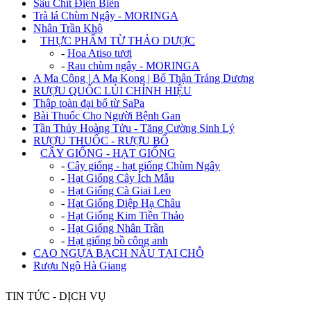
Sâu Chít Điện Biên
Trà lá Chùm Ngây - MORINGA
Nhân Trần Khô
+
THỰC PHẨM TỪ THẢO DƯỢC
-
Hoa Atiso tươi
-
Rau chùm ngây - MORINGA
A Ma Công | A Ma Kong | Bổ Thận Tráng Dương
RƯỢU QUỐC LỦI CHÍNH HIỆU
Thập toàn đại bổ từ SaPa
Bài Thuốc Cho Người Bệnh Gan
Tần Thủy Hoàng Tửu - Tăng Cường Sinh Lý
RƯỢU THUỐC - RƯỢU BỔ
+
CÂY GIỐNG - HẠT GIỐNG
-
Cây giống - hạt giống Chùm Ngây
-
Hạt Giống Cây Ích Mẫu
-
Hạt Giống Cà Giai Leo
-
Hạt Giống Diệp Hạ Châu
-
Hạt Giống Kim Tiền Thảo
-
Hạt Giống Nhân Trần
-
Hạt giống bồ công anh
CAO NGỰA BẠCH NẤU TẠI CHỖ
Rượu Ngô Hà Giang
TIN TỨC - DỊCH VỤ