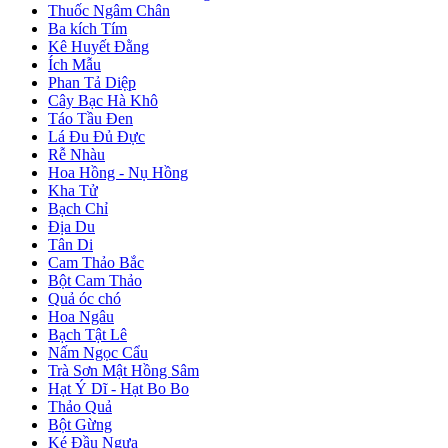
Thuốc Ngâm Chân
Ba kích Tím
Kê Huyết Đằng
Ích Mẫu
Phan Tả Diệp
Cây Bạc Hà Khô
Táo Tầu Đen
Lá Đu Đủ Đực
Rễ Nhàu
Hoa Hồng - Nụ Hồng
Kha Tử
Bạch Chỉ
Địa Du
Tân Di
Cam Thảo Bắc
Bột Cam Thảo
Quả óc chó
Hoa Ngâu
Bạch Tật Lê
Nấm Ngọc Cẩu
Trà Sơn Mật Hồng Sâm
Hạt Ý Dĩ - Hạt Bo Bo
Thảo Quả
Bột Gừng
Ké Đầu Ngựa