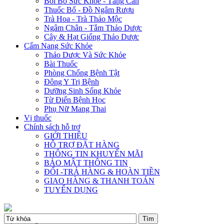
Bồi Bổ Sức Khỏe - Tăng Cân
Thuốc Bổ - Đồ Ngâm Rượu
Trà Hoa - Trà Thảo Mộc
Ngâm Chân - Tắm Thảo Dược
Cây & Hạt Giống Thảo Dược
Cẩm Nang Sức Khỏe
Thảo Dược Và Sức Khỏe
Bài Thuốc
Phòng Chống Bệnh Tật
Đông Y Trị Bệnh
Dưỡng Sinh Sống Khỏe
Từ Điển Bệnh Học
Phụ Nữ Mang Thai
Vị thuốc
Chính sách hỗ trợ
GIỚI THIỆU
HỖ TRỢ ĐẶT HÀNG
THÔNG TIN KHUYẾN MÃI
BẢO MẬT THÔNG TIN
ĐỔI -TRẢ HÀNG & HOÀN TIỀN
GIAO HÀNG & THANH TOÁN
TUYỂN DỤNG