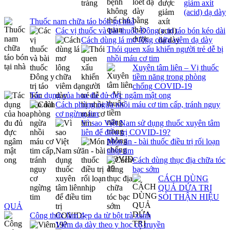
giảm axít
(acid) dạ dày
Thuốc nam chữa táo bón tại nhà
Các vị thuốc và bài thuốc Đông y trị táo bón kéo dài
Cách dùng lá mơ lông chữa viêm dạ dày
Thói quen xấu khiến người trẻ dễ bị
nhồi máu cơ tim
Xuyên tâm liên – Vị thuốc
tiềm năng trong phòng
chống COVID-19
Tác dụng của hoa đu đủ đực ngâm mật ong
Cách phòng ngừa nhồi máu cơ tim cấp, tránh nguy
cơ ngừng tim
Vì sao Việt Nam sử dụng thuốc xuyên tâm
liên để điều trị COVID-19?
Món ăn - bài thuốc điều trị rối loạn
nhịp tim
Cách dùng thục địa chữa tóc
bạc sớm
CÁCH DÙNG
QUẢ DỨA TRỊ
SỎI THẬN HIỆU
QUẢ
Công thức làm đẹp da từ bột trà xanh
Viêm dạ dày theo y học cổ truyền