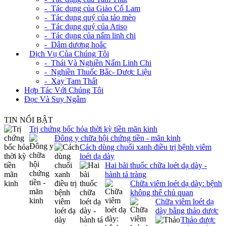
- Tác dụng của Giảo Cổ Lam
- Tác dụng quý của táo mèo
- Tác dụng quý của Atiso
- Tác dụng của nấm linh chi
- Dâm dương hoắc
+
Dịch Vụ Của Chúng Tôi
- Thái Và Nghiền Nấm Linh Chi
- Nghiền Thuốc Bắc- Dược Liệu
- Xay Tam Thất
Hợp Tác Với Chúng Tôi
Đọc Và Suy Ngẫm
TIN NỔI BẬT
Trị chứng bốc hỏa thời kỳ tiền mãn kinh
Đông y chữa hội chứng tiền - mãn kinh
Cách dùng chuối xanh điều trị bệnh viêm
loét dạ dày
Hai bài thuốc chữa loét dạ dày -
hành tá tràng
Chữa viêm loét dạ dày: bệnh
không thể chủ quan
Chữa viêm loét dạ
dày bằng thảo dược
Thảo dược