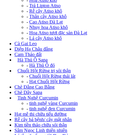
-
Hoa Atiso khô
-
Trả Lipton Atiso
-
Rễ cây Atiso khô
-
Thân cây Atiso khô
-
Cao Atiso Đà Lạt
-
Nhụy hoa Atiso khô
-
Hoa Atiso tươi đặc sản Đà Lạt
-
Lá cây Atiso khô
Cà Gai Leo
Diệp Hạ Châu đắng
Cam Thảo đất
+
Hà Thủ Ô Sapa
-
Hà Thủ Ô đỏ
+
Chuối Hột Rừng trị sỏi thận
-
Chuối Hột Rừng thái lát
-
Hạt Chuối Hột Rừng
Chè Đắng Cao Bằng
Chè Dây Sapa
+
Tinh Nghệ Curcumin
-
tinh nghệ vàng Curcumin
-
tinh nghệ đen Curcumin
Hạt mê thi chữa tiểu đường
Rễ cây bá bệnh/ cây mật nhân
Kim tiền thảo chữa sỏi thận
Sâm Ngọc Linh thiên nhiên