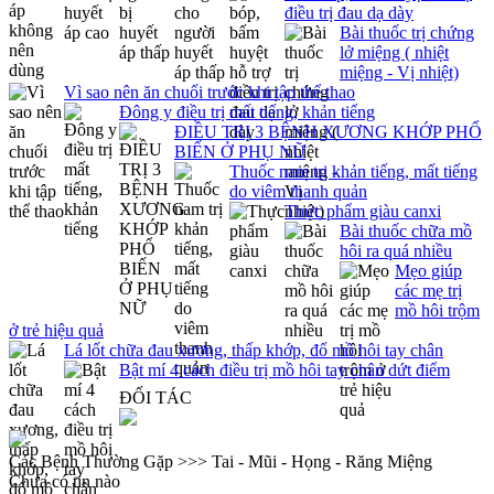
điều trị đau dạ dày
Bài thuốc trị chứng
lở miệng ( nhiệt
miệng - Vị nhiệt)
Vì sao nên ăn chuối trước khi tập thể thao
Đông y điều trị mất tiếng, khản tiếng
ĐIỀU TRỊ 3 BỆNH XƯƠNG KHỚP PHỔ
BIẾN Ở PHỤ NỮ
Thuốc nam trị khản tiếng, mất tiếng
do viêm thanh quản
Thực phẩm giàu canxi
Bài thuốc chữa mồ
hôi ra quá nhiều
Mẹo giúp
các mẹ trị
mồ hôi trộm
ở trẻ hiệu quả
Lá lốt chữa đau xương, thấp khớp, đổ mồ hôi tay chân
Bật mí 4 cách điều trị mồ hôi tay chân dứt điểm
ĐỐI TÁC
Các Bệnh Thường Gặp >>> Tai - Mũi - Họng - Răng Miệng
Chưa có tin nào