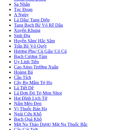
Sa Nhân
Tục Đoạn
A Ngùy
Lá Dâu/ Tang Diệp
Tang Bạch Bì/ Vỏ Rễ Dâu
Xuyên Khung
Sinh Địa
Huyền Sâm/ Hắc Sâm
Trần Bì/ Vỏ Quýt
Hương Phụ/ Củ Gấu/ Cỏ Cú
Bạch Cương Tàm
Uy Linh Tiên
Cao Atiso Trường Xuân
Hoàng Bá
Cầu Tích
Cây Bọ Mắm Trị Ho
Lá Tiết Dê
Lá Đơn Đỏ Trị Mụn Nhọt
Hạt Đình Lịch Tử
Nấm Mèo Đen
Vị Thuốc Bán Hạ
Ngải Cứu Khô
Bạch Quả Khô
Mặt Nạ Thảo Dược| Mặt Nạ Thuốc Bắc
Cây Cải Trời