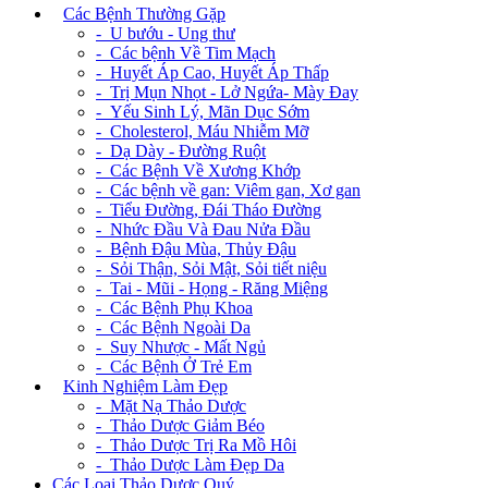
+
Các Bệnh Thường Gặp
- U bướu - Ung thư
- Các bệnh Về Tim Mạch
- Huyết Áp Cao, Huyết Áp Thấp
- Trị Mụn Nhọt - Lở Ngứa- Mày Đay
- Yếu Sinh Lý, Mãn Dục Sớm
- Cholesterol, Máu Nhiễm Mỡ
- Dạ Dày - Đường Ruột
- Các Bệnh Về Xương Khớp
- Các bệnh về gan: Viêm gan, Xơ gan
- Tiểu Đường, Đái Tháo Đường
- Nhức Đầu Và Đau Nửa Đầu
- Bệnh Đậu Mùa, Thủy Đậu
- Sỏi Thận, Sỏi Mật, Sỏi tiết niệu
- Tai - Mũi - Họng - Răng Miệng
- Các Bệnh Phụ Khoa
- Các Bệnh Ngoài Da
- Suy Nhược - Mất Ngủ
- Các Bệnh Ở Trẻ Em
+
Kinh Nghiệm Làm Đẹp
- Mặt Nạ Thảo Dược
- Thảo Dược Giảm Béo
- Thảo Dược Trị Ra Mồ Hôi
- Thảo Dược Làm Đẹp Da
Các Loại Thảo Dược Quý