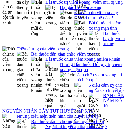
Bài thuốc trị viêm xoang, viêm mũi dị ứng
Hạt gấc trị viêm xoang
Đau đầu do viêm xoang
điều trị như thế nào ?
Bài thuốc trị viêm
xoang mạn tính
Bài thuốc
hay trị viêm
xoang
Triệu chứng của viêm xoang
Bài thuốc dân gian chữa viêm xoang
Bài thuốc chữa viêm xoang nhiễm khuẩn
Những Bài thuốc Đông y trị viêm
xoang hiệu quả
Cách chữa viêm xoang tại
nhà hiệu quả
5 điều cấm kỵ cho
người cao huyết áp
BẠN CẦN
NẮM RÕ
10
NGUYÊN NHÂN GÂY TỤT HUYẾT ÁP SAU
Những biểu hiện điển hình của huyết áp thấp
Bài thuốc dành cho người huyết áp thấp
Người bị huyết áp thấp nên ăn gì?