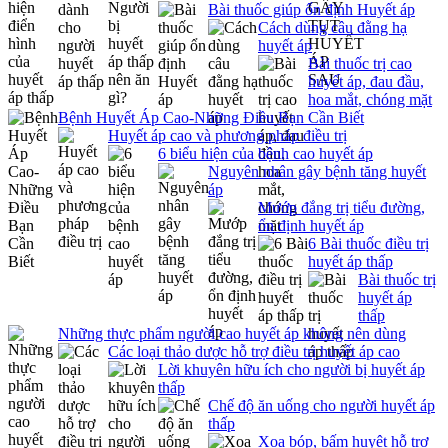
Bài thuốc giúp ổn định Huyết áp
Cách dùng câu đằng hạ
huyết áp
Bài thuốc trị cao
huyết áp, đau đầu,
hoa mắt, chóng mặt
Bệnh Huyết Áp Cao-Những Điều Bạn Cần Biết
Huyết áp cao và phương pháp điều trị
6 biểu hiện của bệnh cao huyết áp
Nguyên nhân gây bệnh tăng huyết
áp
Mướp đắng trị tiểu đường,
ổn định huyết áp
6 Bài thuốc điều trị
huyết áp thấp
Bài thuốc trị
huyết áp
thấp
Những thực phẩm người cao huyết áp không nên dùng
Các loại thảo dược hỗ trợ điều trị huyết áp cao
Lời khuyên hữu ích cho người bị huyết áp
thấp
Chế độ ăn uống cho người huyết áp
thấp
Xoa bóp, bấm huyệt hỗ trợ