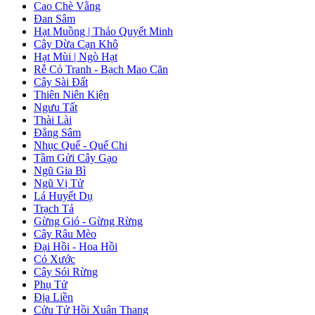
Cao Chè Vằng
Đan Sâm
Hạt Muồng | Thảo Quyết Minh
Cây Dừa Cạn Khô
Hạt Mùi | Ngò Hạt
Rễ Cỏ Tranh - Bạch Mao Căn
Cây Sài Đất
Thiên Niên Kiện
Ngưu Tất
Thài Lài
Đẳng Sâm
Nhục Quế - Quế Chi
Tầm Gửi Cây Gạo
Ngũ Gia Bì
Ngũ Vị Tử
Lá Huyết Dụ
Trạch Tả
Gừng Gió - Gừng Rừng
Cây Râu Mèo
Đại Hồi - Hoa Hồi
Cỏ Xước
Cây Sói Rừng
Phụ Tử
Địa Liền
Cửu Tử Hồi Xuân Thang