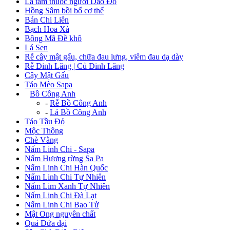
Lá tắm thuốc người Dao Đỏ
Hồng Sâm bồi bổ cơ thể
Bán Chi Liên
Bạch Hoa Xà
Bông Mã Đề khô
Lá Sen
Rễ cây mật gấu, chữa đau lưng, viêm đau dạ dày
Rễ Đinh Lăng | Củ Đinh Lăng
Cây Mật Gấu
Táo Mèo Sapa
+
Bồ Công Anh
-
Rễ Bồ Công Anh
-
Lá Bồ Công Anh
Táo Tầu Đỏ
Mộc Thông
Chè Vằng
Nấm Linh Chi - Sapa
Nấm Hương rừng Sa Pa
Nấm Linh Chi Hàn Quốc
Nấm Linh Chi Tự Nhiên
Nấm Lim Xanh Tự Nhiên
Nấm Linh Chi Đà Lạt
Nấm Linh Chi Bao Tử
Mật Ong nguyên chất
Quả Dứa dại