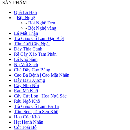
SẢN PHẨM
Quả La Hán
+
Bột Nghệ
-
Bột Nghệ Đen
-
Bột Nghệ vàng
Lá Mát Thận
Trà Giảo Cổ Lam Đặc Biệt
Tầm Gửi Cây Ngái
Dây Thìa Canh
Rễ Cây Xáo Tam Phân
Lá Khổ Sâm
Nụ Vối Sạch
Chè Dây Cao Bằng
Cao Bá Bệnh | Cao Mật Nhân
Dây Đau Xương
Cây Nhọ Nồi
Rau Má Khô
Cây Cứt Lợn | Hoa Ngũ Sắc
Râu Ngô Khô
Trà Giảo Cổ Lam Ba Tri
Tâm Sen | Tim Sen Khô
Hoa Cúc Khô
Hạt Hạnh Nhân
Cốt Toái Bổ