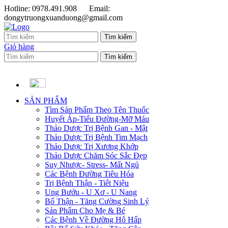
Hotline: 0978.491.908
Email:
dongytruongxuanduong@gmail.com
Giỏ hàng
SẢN PHẨM
Tìm Sản Phẩm Theo Tên Thuốc
Huyết Áp-Tiểu Đường-Mỡ Máu
Thảo Dược Trị Bệnh Gan - Mật
Thảo Dược Trị Bệnh Tim Mạch
Thảo Dược Trị Xương Khớp
Thảo Dược Chăm Sóc Sắc Đẹp
Suy Nhược- Stress- Mất Ngủ
Các Bệnh Đường Tiêu Hóa
Trị Bệnh Thận - Tiết Niệu
Ung Bướu - U Xơ - U Nang
Bổ Thận - Tăng Cường Sinh Lý
Sản Phẩm Cho Mẹ & Bé
Các Bệnh Về Đường Hô Hấp