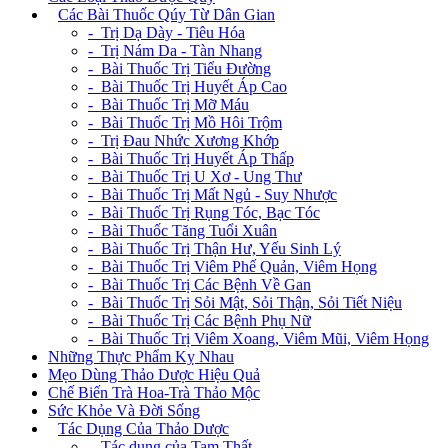
+
Các Bài Thuốc Qúy Từ Dân Gian
- Trị Dạ Dày - Tiêu Hóa
- Trị Nám Da - Tàn Nhang
- Bài Thuốc Trị Tiểu Đường
- Bài Thuốc Trị Huyết Áp Cao
- Bài Thuốc Trị Mỡ Máu
- Bài Thuốc Trị Mồ Hôi Trộm
- Trị Đau Nhức Xương Khớp
- Bài Thuốc Trị Huyết Áp Thấp
- Bài Thuốc Trị U Xơ - Ung Thư
- Bài Thuốc Trị Mất Ngủ - Suy Nhược
- Bài Thuốc Trị Rụng Tóc, Bạc Tóc
- Bài Thuốc Tăng Tuổi Xuân
- Bài Thuốc Trị Thận Hư, Yếu Sinh Lý
- Bài Thuốc Trị Viêm Phế Quản, Viêm Họng
- Bài Thuốc Trị Các Bệnh Về Gan
- Bài Thuốc Trị Sỏi Mật, Sỏi Thận, Sỏi Tiết Niệu
- Bài Thuốc Trị Các Bệnh Phụ Nữ
- Bài Thuốc Trị Viêm Xoang, Viêm Mũi, Viêm Họng
Những Thực Phẩm Kỵ Nhau
Mẹo Dùng Thảo Dược Hiệu Quả
Chế Biến Trà Hoa-Trà Thảo Mộc
Sức Khỏe Và Đời Sống
+
Tác Dụng Của Thảo Dược
- Tác dụng của Tam Thất