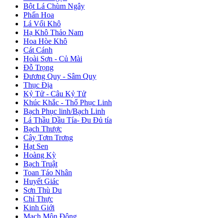
Bột Lá Chùm Ngây
Phấn Hoa
Lá Vối Khô
Hạ Khô Thảo Nam
Hoa Hòe Khô
Cát Cánh
Hoài Sơn - Củ Mài
Đỗ Trọng
Đương Quy - Sâm Quy
Thục Địa
Kỷ Tử - Câu Kỷ Tử
Khúc Khắc - Thổ Phục Linh
Bạch Phục linh/Bạch Linh
Lá Thầu Dầu Tía- Đu Đủ tía
Bạch Thược
Cây Tơm Trơng
Hạt Sen
Hoàng Kỳ
Bạch Truật
Toan Táo Nhân
Huyết Giác
Sơn Thù Du
Chỉ Thực
Kinh Giới
Mạch Môn Đông