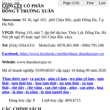
Page (1/0)
First
Last
CÔNG TY CỔ PHẦN
ĐÔNG Y TRƯỜNG XUÂN
Showroom
: Số 36, ngõ 165, phố Chùa Bộc, quận Đống Đa, T.p
Hà Nội
VPGD
: Phòng 310, nhà 7, tập thể đại học Thủy Lợi, Đống Đa, Hà
Nội (đi ngõ 95 hoặc ngõ 165 Chùa Bộc vào);
Tel
: (024) 3564.0311 Mobi/Zalo: 0978.491.908 - 0984.795.198.
Facebook
:
https://www.facebook.com/thaythuoc.thaoduocquy.vn
Website
: www.thaoduocquy.vn
Mã số doanh nghiệp:
0109346567 cấp ngày 18 tháng 09 năm 2020
Thảo dược quý
:
cà gai leo
,
giảo cổ lam
,
trà giảo cổ lam
,
tam
thất
,
tam thất bắc
,
hoa tam thất
,
nụ tam thất
,
củ tam
thất
,
chè dây
,
chè vằng
,
cao chè vằng
,
atiso
,
cao atiso
,
hoa
atiso
,
lá tắm
,
lá xông
,
lá tắm người dao
.
Đang truy cập: 8
Lượt truy cập: 46914715
CÁC CHÍNH SÁCH