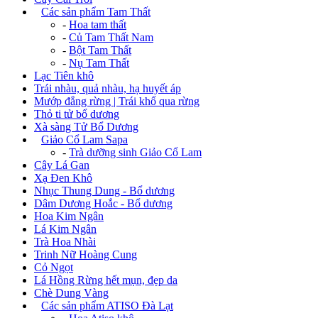
+
Các sản phẩm Tam Thất
-
Hoa tam thất
-
Củ Tam Thất Nam
-
Bột Tam Thất
-
Nụ Tam Thất
Lạc Tiên khô
Trái nhàu, quả nhàu, hạ huyết áp
Mướp đắng rừng | Trái khổ qua rừng
Thỏ ti tử bổ dương
Xà sàng Tử Bổ Dương
+
Giảo Cổ Lam Sapa
-
Trà dưỡng sinh Giảo Cổ Lam
Cây Lá Gan
Xạ Đen Khô
Nhục Thung Dung - Bổ dương
Dâm Dương Hoắc - Bổ dương
Hoa Kim Ngân
Lá Kim Ngân
Trà Hoa Nhài
Trinh Nữ Hoàng Cung
Cỏ Ngọt
Lá Hồng Rừng hết mụn, đẹp da
Chè Dung Vàng
+
Các sản phẩm ATISO Đà Lạt