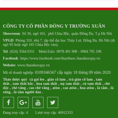
CÔNG TY CỔ PHẦN ĐÔNG Y TRƯỜNG XUÂN
Showroom
: Số 36, ngõ 165, phố Chùa Bộc, quận Đống Đa, T.p Hà Nội
VPGD
: Phòng 310, nhà 7, tập thể đại học Thủy Lợi, Đống Đa, Hà Nội (đi
ngõ 95 hoặc ngõ 165 Chùa Bộc vào);
Tel
: (024) 3564.0311 Mobi/Zalo: 0978.491.908 - 0984.795.198.
Facebook
:
https://www.facebook.com/thaythuoc.thaoduocquy.vn
Website
: www.thaoduocquy.vn
0109346567 cấp ngày 18 tháng 09 năm 2020
Mã số doanh nghiệp:
Thảo dược quý
:
cà gai leo
,
giảo cổ lam
,
trà giảo cổ lam
,
tam
thất
,
tam thất bắc
,
hoa tam thất
,
nụ tam thất
,
củ tam thất
,
chè
dây
,
chè vằng
,
cao chè vằng
,
atiso
,
cao atiso
,
hoa atiso
,
lá tắm
,
lá
xông
,
lá tắm người dao
.
Đang truy cập: 4
Lượt truy cập: 46912333