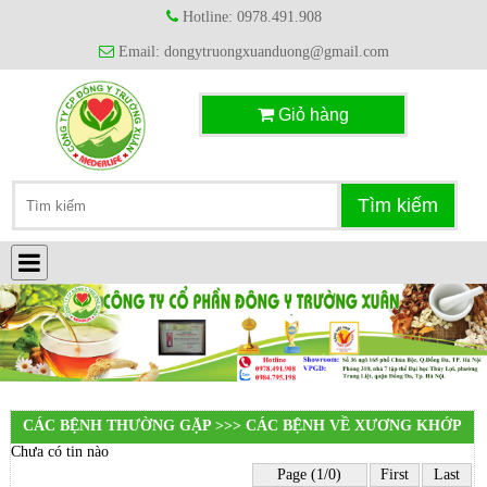
Hotline: 0978.491.908
Email: dongytruongxuanduong@gmail.com
Giỏ hàng
CÁC BỆNH THƯỜNG GẶP >>> CÁC BỆNH VỀ XƯƠNG KHỚP
Chưa có tin nào
Page (1/0)
First
Last