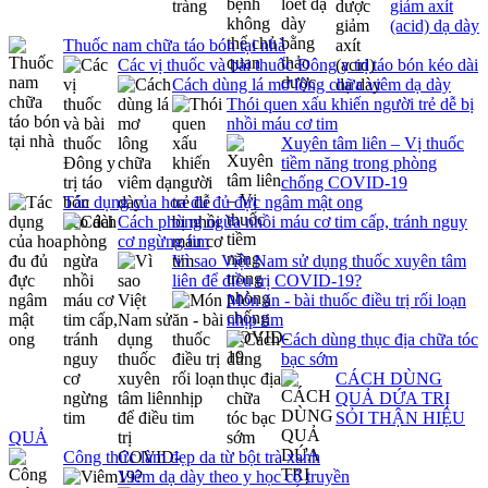
giảm axít
(acid) dạ dày
Thuốc nam chữa táo bón tại nhà
Các vị thuốc và bài thuốc Đông y trị táo bón kéo dài
Cách dùng lá mơ lông chữa viêm dạ dày
Thói quen xấu khiến người trẻ dễ bị
nhồi máu cơ tim
Xuyên tâm liên – Vị thuốc
tiềm năng trong phòng
chống COVID-19
Tác dụng của hoa đu đủ đực ngâm mật ong
Cách phòng ngừa nhồi máu cơ tim cấp, tránh nguy
cơ ngừng tim
Vì sao Việt Nam sử dụng thuốc xuyên tâm
liên để điều trị COVID-19?
Món ăn - bài thuốc điều trị rối loạn
nhịp tim
Cách dùng thục địa chữa tóc
bạc sớm
CÁCH DÙNG
QUẢ DỨA TRỊ
SỎI THẬN HIỆU
QUẢ
Công thức làm đẹp da từ bột trà xanh
Viêm dạ dày theo y học cổ truyền