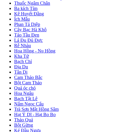
Thuốc Ngâm Chân
Ba kích Tím
Kê Huyết Đằng
Ích Mẫu
Phan Tả Diệp
Cây Bạc Hà Khô
Táo Tầu Đen
Lá Đu Đủ Đực
Rễ Nhàu
Hoa Hồng - Nụ Hồng
Kha Tử
Bạch Chỉ
Địa Du
Tân Di
Cam Thảo Bắc
Bột Cam Thảo
Quả óc chó
Hoa Ngâu
Bạch Tật Lê
Nấm Ngọc Cẩu
Trà Sơn Mật Hồng Sâm
Hạt Ý Dĩ - Hạt Bo Bo
Thảo Quả
Bột Gừng
Ké Đầu Ngựa