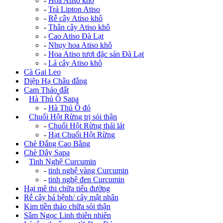
-
Hoa Atiso khô
-
Trả Lipton Atiso
-
Rễ cây Atiso khô
-
Thân cây Atiso khô
-
Cao Atiso Đà Lạt
-
Nhụy hoa Atiso khô
-
Hoa Atiso tươi đặc sản Đà Lạt
-
Lá cây Atiso khô
Cà Gai Leo
Diệp Hạ Châu đắng
Cam Thảo đất
+
Hà Thủ Ô Sapa
-
Hà Thủ Ô đỏ
+
Chuối Hột Rừng trị sỏi thận
-
Chuối Hột Rừng thái lát
-
Hạt Chuối Hột Rừng
Chè Đắng Cao Bằng
Chè Dây Sapa
+
Tinh Nghệ Curcumin
-
tinh nghệ vàng Curcumin
-
tinh nghệ đen Curcumin
Hạt mê thi chữa tiểu đường
Rễ cây bá bệnh/ cây mật nhân
Kim tiền thảo chữa sỏi thận
Sâm Ngọc Linh thiên nhiên