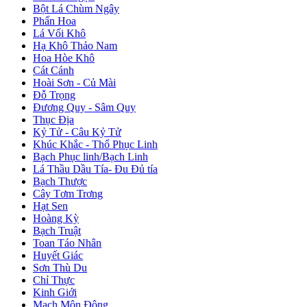
Bột Lá Chùm Ngây
Phấn Hoa
Lá Vối Khô
Hạ Khô Thảo Nam
Hoa Hòe Khô
Cát Cánh
Hoài Sơn - Củ Mài
Đỗ Trọng
Đương Quy - Sâm Quy
Thục Địa
Kỷ Tử - Câu Kỷ Tử
Khúc Khắc - Thổ Phục Linh
Bạch Phục linh/Bạch Linh
Lá Thầu Dầu Tía- Đu Đủ tía
Bạch Thược
Cây Tơm Trơng
Hạt Sen
Hoàng Kỳ
Bạch Truật
Toan Táo Nhân
Huyết Giác
Sơn Thù Du
Chỉ Thực
Kinh Giới
Mạch Môn Đông