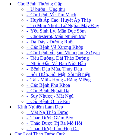
+
Các Bệnh Thường Gặp
- U bướu - Ung thư
- Các bệnh Về Tim Mạch
- Huyết Áp Cao, Huyết Áp Thấp
- Trị Mụn Nhọt - Lở Ngứa- Mày Đay
- Yếu Sinh Lý, Mãn Dục Sớm
- Cholesterol, Máu Nhiễm Mỡ
- Dạ Dày - Đường Ruột
- Các Bệnh Về Xương Khớp
- Các bệnh về gan: Viêm gan, Xơ gan
- Tiểu Đường, Đái Tháo Đường
- Nhức Đầu Và Đau Nửa Đầu
- Bệnh Đậu Mùa, Thủy Đậu
- Sỏi Thận, Sỏi Mật, Sỏi tiết niệu
- Tai - Mũi - Họng - Răng Miệng
- Các Bệnh Phụ Khoa
- Các Bệnh Ngoài Da
- Suy Nhược - Mất Ngủ
- Các Bệnh Ở Trẻ Em
+
Kinh Nghiệm Làm Đẹp
- Mặt Nạ Thảo Dược
- Thảo Dược Giảm Béo
- Thảo Dược Trị Ra Mồ Hôi
- Thảo Dược Làm Đẹp Da
Các Loại Thảo Dược Quý