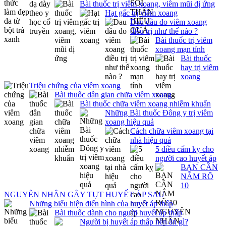
Bài thuốc trị viêm xoang, viêm mũi dị ứng
Hạt gấc trị viêm xoang
Đau đầu do viêm xoang
điều trị như thế nào ?
Bài thuốc trị viêm
xoang mạn tính
Bài thuốc
hay trị viêm
xoang
Triệu chứng của viêm xoang
Bài thuốc dân gian chữa viêm xoang
Bài thuốc chữa viêm xoang nhiễm khuẩn
Những Bài thuốc Đông y trị viêm
xoang hiệu quả
Cách chữa viêm xoang tại
nhà hiệu quả
5 điều cấm kỵ cho
người cao huyết áp
BẠN CẦN
NẮM RÕ
10
NGUYÊN NHÂN GÂY TỤT HUYẾT ÁP SAU
Những biểu hiện điển hình của huyết áp thấp
Bài thuốc dành cho người huyết áp thấp
Người bị huyết áp thấp nên ăn gì?