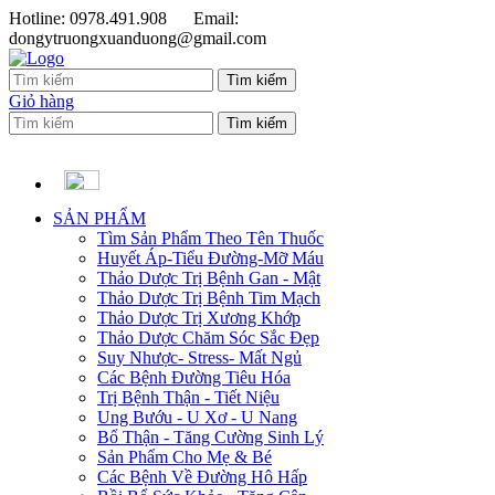
Hotline: 0978.491.908
Email:
dongytruongxuanduong@gmail.com
Giỏ hàng
SẢN PHẨM
Tìm Sản Phẩm Theo Tên Thuốc
Huyết Áp-Tiểu Đường-Mỡ Máu
Thảo Dược Trị Bệnh Gan - Mật
Thảo Dược Trị Bệnh Tim Mạch
Thảo Dược Trị Xương Khớp
Thảo Dược Chăm Sóc Sắc Đẹp
Suy Nhược- Stress- Mất Ngủ
Các Bệnh Đường Tiêu Hóa
Trị Bệnh Thận - Tiết Niệu
Ung Bướu - U Xơ - U Nang
Bổ Thận - Tăng Cường Sinh Lý
Sản Phẩm Cho Mẹ & Bé
Các Bệnh Về Đường Hô Hấp