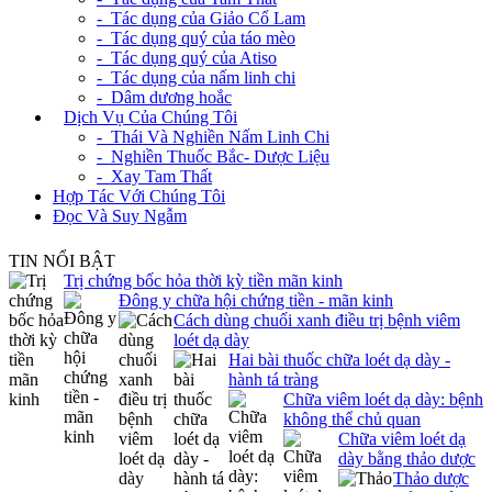
- Tác dụng của Giảo Cổ Lam
- Tác dụng quý của táo mèo
- Tác dụng quý của Atiso
- Tác dụng của nấm linh chi
- Dâm dương hoắc
+
Dịch Vụ Của Chúng Tôi
- Thái Và Nghiền Nấm Linh Chi
- Nghiền Thuốc Bắc- Dược Liệu
- Xay Tam Thất
Hợp Tác Với Chúng Tôi
Đọc Và Suy Ngẫm
TIN NỔI BẬT
Trị chứng bốc hỏa thời kỳ tiền mãn kinh
Đông y chữa hội chứng tiền - mãn kinh
Cách dùng chuối xanh điều trị bệnh viêm
loét dạ dày
Hai bài thuốc chữa loét dạ dày -
hành tá tràng
Chữa viêm loét dạ dày: bệnh
không thể chủ quan
Chữa viêm loét dạ
dày bằng thảo dược
Thảo dược