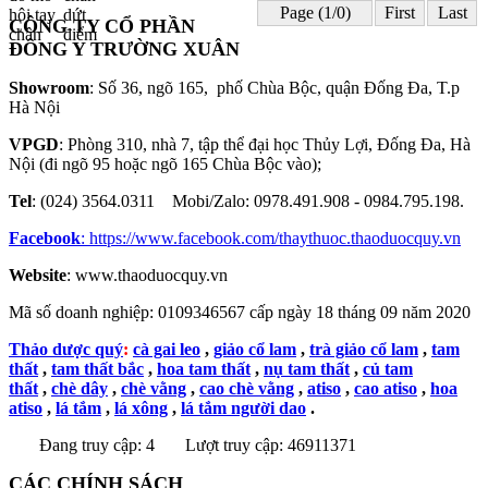
Page (1/0)
First
Last
CÔNG TY CỔ PHẦN
ĐÔNG Y TRƯỜNG XUÂN
Showroom
: Số 36, ngõ 165, phố Chùa Bộc, quận Đống Đa, T.p
Hà Nội
VPGD
: Phòng 310, nhà 7, tập thể đại học Thủy Lợi, Đống Đa, Hà
Nội (đi ngõ 95 hoặc ngõ 165 Chùa Bộc vào);
Tel
: (024) 3564.0311 Mobi/Zalo: 0978.491.908 - 0984.795.198.
Facebook
:
https://www.facebook.com/thaythuoc.thaoduocquy.vn
Website
: www.thaoduocquy.vn
Mã số doanh nghiệp:
0109346567 cấp ngày 18 tháng 09 năm 2020
Thảo dược quý
:
cà gai leo
,
giảo cổ lam
,
trà giảo cổ lam
,
tam
thất
,
tam thất bắc
,
hoa tam thất
,
nụ tam thất
,
củ tam
thất
,
chè dây
,
chè vằng
,
cao chè vằng
,
atiso
,
cao atiso
,
hoa
atiso
,
lá tắm
,
lá xông
,
lá tắm người dao
.
Đang truy cập: 4
Lượt truy cập: 46911371
CÁC CHÍNH SÁCH