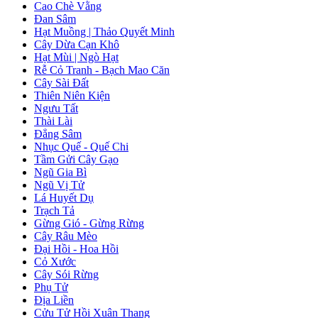
Cao Chè Vằng
Đan Sâm
Hạt Muồng | Thảo Quyết Minh
Cây Dừa Cạn Khô
Hạt Mùi | Ngò Hạt
Rễ Cỏ Tranh - Bạch Mao Căn
Cây Sài Đất
Thiên Niên Kiện
Ngưu Tất
Thài Lài
Đẳng Sâm
Nhục Quế - Quế Chi
Tầm Gửi Cây Gạo
Ngũ Gia Bì
Ngũ Vị Tử
Lá Huyết Dụ
Trạch Tả
Gừng Gió - Gừng Rừng
Cây Râu Mèo
Đại Hồi - Hoa Hồi
Cỏ Xước
Cây Sói Rừng
Phụ Tử
Địa Liền
Cửu Tử Hồi Xuân Thang