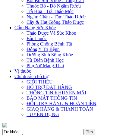
Bồi Bổ Sức Khỏe - Tăng Cân
Thuốc Bổ - Đồ Ngâm Rượu
Trà Hoa - Trà Thảo Mộc
Ngâm Chân - Tắm Thảo Dược
Cây & Hạt Giống Thảo Dược
Cẩm Nang Sức Khỏe
Thảo Dược Và Sức Khỏe
Bài Thuốc
Phòng Chống Bệnh Tật
Đông Y Trị Bệnh
Dưỡng Sinh Sống Khỏe
Từ Điển Bệnh Học
Phụ Nữ Mang Thai
Vị thuốc
Chính sách hỗ trợ
GIỚI THIỆU
HỖ TRỢ ĐẶT HÀNG
THÔNG TIN KHUYẾN MÃI
BẢO MẬT THÔNG TIN
ĐỔI -TRẢ HÀNG & HOÀN TIỀN
GIAO HÀNG & THANH TOÁN
TUYỂN DỤNG