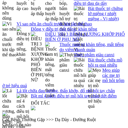
điều trị đau dạ dày
Bài thuốc trị chứng
lở miệng ( nhiệt
miệng - Vị nhiệt)
Vì sao nên ăn chuối trước khi tập thể thao
Đông y điều trị mất tiếng, khản tiếng
ĐIỀU TRỊ 3 BỆNH XƯƠNG KHỚP PHỔ
BIẾN Ở PHỤ NỮ
Thuốc nam trị khản tiếng, mất tiếng
do viêm thanh quản
Thực phẩm giàu canxi
Bài thuốc chữa mồ
hôi ra quá nhiều
Mẹo giúp
các mẹ trị
mồ hôi trộm
ở trẻ hiệu quả
Lá lốt chữa đau xương, thấp khớp, đổ mồ hôi tay chân
Bật mí 4 cách điều trị mồ hôi tay chân dứt điểm
ĐỐI TÁC
Các Bệnh Thường Gặp >>> Dạ Dày - Đường Ruột
Chưa có tin nào