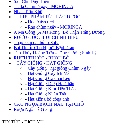
Sâu Chít Điện Biên
Trà lá Chùm Ngây - MORINGA
Nhân Trần Khô
+
THỰC PHẨM TỪ THẢO DƯỢC
-
Hoa Atiso tươi
-
Rau chùm ngây - MORINGA
A Ma Công | A Ma Kong | Bổ Thận Tráng Dương
RƯỢU QUỐC LỦI CHÍNH HIỆU
Thập toàn đại bổ từ SaPa
Bài Thuốc Cho Người Bệnh Gan
Tần Thủy Hoàng Tửu - Tăng Cường Sinh Lý
RƯỢU THUỐC - RƯỢU BỔ
+
CÂY GIỐNG - HẠT GIỐNG
-
Cây giống - hạt giống Chùm Ngây
-
Hạt Giống Cây Ích Mẫu
-
Hạt Giống Cà Giai Leo
-
Hạt Giống Diệp Hạ Châu
-
Hạt Giống Kim Tiền Thảo
-
Hạt Giống Nhân Trần
-
Hạt giống bồ công anh
CAO NGỰA BẠCH NẤU TẠI CHỖ
Rượu Ngô Hà Giang
TIN TỨC - DỊCH VỤ