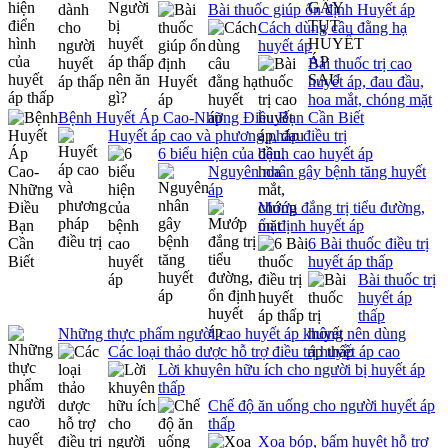
Bài thuốc giúp ổn định Huyết áp
Cách dùng câu đằng hạ
huyết áp
Bài thuốc trị cao
huyết áp, đau đầu,
hoa mắt, chóng mặt
Bệnh Huyết Áp Cao-Những Điều Bạn Cần Biết
Huyết áp cao và phương pháp điều trị
6 biểu hiện của bệnh cao huyết áp
Nguyên nhân gây bệnh tăng huyết
áp
Mướp đắng trị tiểu đường,
ổn định huyết áp
6 Bài thuốc điều trị
huyết áp thấp
Bài thuốc trị
huyết áp
thấp
Những thực phẩm người cao huyết áp không nên dùng
Các loại thảo dược hỗ trợ điều trị huyết áp cao
Lời khuyên hữu ích cho người bị huyết áp
thấp
Chế độ ăn uống cho người huyết áp
thấp
Xoa bóp, bấm huyệt hỗ trợ