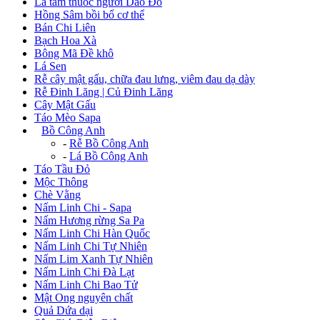
Lá tắm thuốc người Dao Đỏ
Hồng Sâm bồi bổ cơ thể
Bán Chi Liên
Bạch Hoa Xà
Bông Mã Đề khô
Lá Sen
Rễ cây mật gấu, chữa đau lưng, viêm đau dạ dày
Rễ Đinh Lăng | Củ Đinh Lăng
Cây Mật Gấu
Táo Mèo Sapa
+
Bồ Công Anh
-
Rễ Bồ Công Anh
-
Lá Bồ Công Anh
Táo Tầu Đỏ
Mộc Thông
Chè Vằng
Nấm Linh Chi - Sapa
Nấm Hương rừng Sa Pa
Nấm Linh Chi Hàn Quốc
Nấm Linh Chi Tự Nhiên
Nấm Lim Xanh Tự Nhiên
Nấm Linh Chi Đà Lạt
Nấm Linh Chi Bao Tử
Mật Ong nguyên chất
Quả Dứa dại