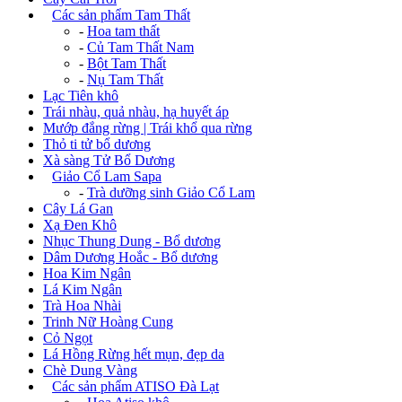
+
Các sản phẩm Tam Thất
-
Hoa tam thất
-
Củ Tam Thất Nam
-
Bột Tam Thất
-
Nụ Tam Thất
Lạc Tiên khô
Trái nhàu, quả nhàu, hạ huyết áp
Mướp đắng rừng | Trái khổ qua rừng
Thỏ ti tử bổ dương
Xà sàng Tử Bổ Dương
+
Giảo Cổ Lam Sapa
-
Trà dưỡng sinh Giảo Cổ Lam
Cây Lá Gan
Xạ Đen Khô
Nhục Thung Dung - Bổ dương
Dâm Dương Hoắc - Bổ dương
Hoa Kim Ngân
Lá Kim Ngân
Trà Hoa Nhài
Trinh Nữ Hoàng Cung
Cỏ Ngọt
Lá Hồng Rừng hết mụn, đẹp da
Chè Dung Vàng
+
Các sản phẩm ATISO Đà Lạt