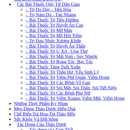
+
Các Bài Thuốc Qúy Từ Dân Gian
- Trị Dạ Dày - Tiêu Hóa
- Trị Nám Da - Tàn Nhang
- Bài Thuốc Trị Tiểu Đường
- Bài Thuốc Trị Huyết Áp Cao
- Bài Thuốc Trị Mỡ Máu
- Bài Thuốc Trị Mồ Hôi Trộm
- Trị Đau Nhức Xương Khớp
- Bài Thuốc Trị Huyết Áp Thấp
- Bài Thuốc Trị U Xơ - Ung Thư
- Bài Thuốc Trị Mất Ngủ - Suy Nhược
- Bài Thuốc Trị Rụng Tóc, Bạc Tóc
- Bài Thuốc Tăng Tuổi Xuân
- Bài Thuốc Trị Thận Hư, Yếu Sinh Lý
- Bài Thuốc Trị Viêm Phế Quản, Viêm Họng
- Bài Thuốc Trị Các Bệnh Về Gan
- Bài Thuốc Trị Sỏi Mật, Sỏi Thận, Sỏi Tiết Niệu
- Bài Thuốc Trị Các Bệnh Phụ Nữ
- Bài Thuốc Trị Viêm Xoang, Viêm Mũi, Viêm Họng
Những Thực Phẩm Kỵ Nhau
Mẹo Dùng Thảo Dược Hiệu Quả
Chế Biến Trà Hoa-Trà Thảo Mộc
Sức Khỏe Và Đời Sống
+
Tác Dụng Của Thảo Dược
- Tác dụng của Tam Thất