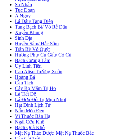
Sa Nhân
Tục Đoạn
A Ngùy
Lá Dâu/ Tang Diệp
Tang Bạch Bì/ Vỏ Rễ Dâu
Xuyên Khung
Sinh Địa
Huyền Sâm/ Hắc Sâm
Trần Bì/ Vỏ Quýt
Hương Phụ/ Củ Gấu/ Cỏ Cú
Bạch Cương Tàm
Uy Linh Tiên
Cao Atiso Trường Xuân
Hoàng Bá
Cầu Tích
Cây Bọ Mắm Trị Ho
Lá Tiết Dê
Lá Đơn Đỏ Trị Mụn Nhọt
Hạt Đình Lịch Tử
Nấm Mèo Đen
Vị Thuốc Bán Hạ
Ngải Cứu Khô
Bạch Quả Khô
Mặt Nạ Thảo Dược| Mặt Nạ Thuốc Bắc
Cây Cải Trời