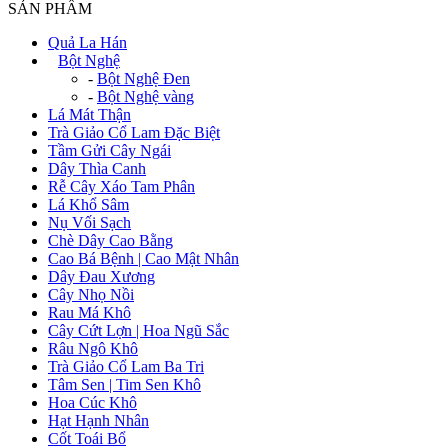
SẢN PHẨM
Quả La Hán
+
Bột Nghệ
-
Bột Nghệ Đen
-
Bột Nghệ vàng
Lá Mát Thận
Trà Giảo Cổ Lam Đặc Biệt
Tầm Gửi Cây Ngái
Dây Thìa Canh
Rễ Cây Xáo Tam Phân
Lá Khổ Sâm
Nụ Vối Sạch
Chè Dây Cao Bằng
Cao Bá Bệnh | Cao Mật Nhân
Dây Đau Xương
Cây Nhọ Nồi
Rau Má Khô
Cây Cứt Lợn | Hoa Ngũ Sắc
Râu Ngô Khô
Trà Giảo Cổ Lam Ba Tri
Tâm Sen | Tim Sen Khô
Hoa Cúc Khô
Hạt Hạnh Nhân
Cốt Toái Bổ