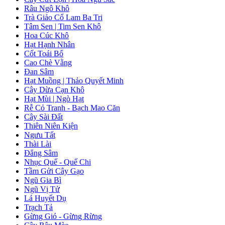
Râu Ngô Khô
Trà Giảo Cổ Lam Ba Tri
Tâm Sen | Tim Sen Khô
Hoa Cúc Khô
Hạt Hạnh Nhân
Cốt Toái Bổ
Cao Chè Vằng
Đan Sâm
Hạt Muồng | Thảo Quyết Minh
Cây Dừa Cạn Khô
Hạt Mùi | Ngò Hạt
Rễ Cỏ Tranh - Bạch Mao Căn
Cây Sài Đất
Thiên Niên Kiện
Ngưu Tất
Thài Lài
Đẳng Sâm
Nhục Quế - Quế Chi
Tầm Gửi Cây Gạo
Ngũ Gia Bì
Ngũ Vị Tử
Lá Huyết Dụ
Trạch Tả
Gừng Gió - Gừng Rừng