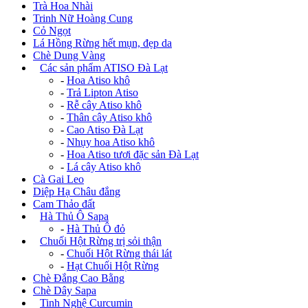
Trà Hoa Nhài
Trinh Nữ Hoàng Cung
Cỏ Ngọt
Lá Hồng Rừng hết mụn, đẹp da
Chè Dung Vàng
+
Các sản phẩm ATISO Đà Lạt
-
Hoa Atiso khô
-
Trả Lipton Atiso
-
Rễ cây Atiso khô
-
Thân cây Atiso khô
-
Cao Atiso Đà Lạt
-
Nhụy hoa Atiso khô
-
Hoa Atiso tươi đặc sản Đà Lạt
-
Lá cây Atiso khô
Cà Gai Leo
Diệp Hạ Châu đắng
Cam Thảo đất
+
Hà Thủ Ô Sapa
-
Hà Thủ Ô đỏ
+
Chuối Hột Rừng trị sỏi thận
-
Chuối Hột Rừng thái lát
-
Hạt Chuối Hột Rừng
Chè Đắng Cao Bằng
Chè Dây Sapa
+
Tinh Nghệ Curcumin