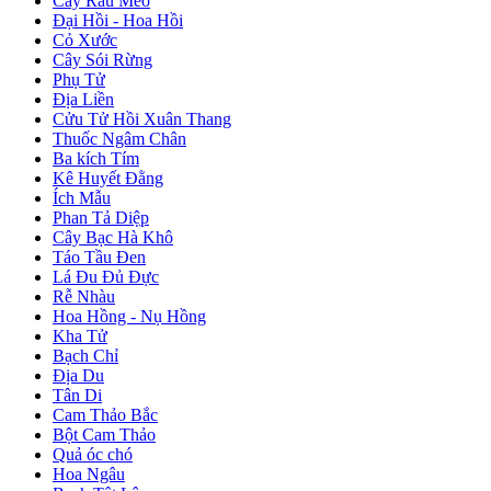
Cây Râu Mèo
Đại Hồi - Hoa Hồi
Cỏ Xước
Cây Sói Rừng
Phụ Tử
Địa Liền
Cửu Tử Hồi Xuân Thang
Thuốc Ngâm Chân
Ba kích Tím
Kê Huyết Đằng
Ích Mẫu
Phan Tả Diệp
Cây Bạc Hà Khô
Táo Tầu Đen
Lá Đu Đủ Đực
Rễ Nhàu
Hoa Hồng - Nụ Hồng
Kha Tử
Bạch Chỉ
Địa Du
Tân Di
Cam Thảo Bắc
Bột Cam Thảo
Quả óc chó
Hoa Ngâu