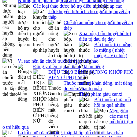
Những thực phẩm người cao huyết áp không nên dùng
Các loại thảo dược hỗ trợ điều trị huyết áp cao
Lời khuyên hữu ích cho người bị huyết áp
thấp
Chế độ ăn uống cho người huyết áp
thấp
Xoa bóp, bấm huyệt hỗ trợ
điều trị đau dạ dày
Bài thuốc trị chứng
lở miệng ( nhiệt
miệng - Vị nhiệt)
Vì sao nên ăn chuối trước khi tập thể thao
Đông y điều trị mất tiếng, khản tiếng
ĐIỀU TRỊ 3 BỆNH XƯƠNG KHỚP PHỔ
BIẾN Ở PHỤ NỮ
Thuốc nam trị khản tiếng, mất tiếng
do viêm thanh quản
Thực phẩm giàu canxi
Bài thuốc chữa mồ
hôi ra quá nhiều
Mẹo giúp
các mẹ trị
mồ hôi trộm
ở trẻ hiệu quả
Lá lốt chữa đau xương, thấp khớp, đổ mồ hôi tay chân