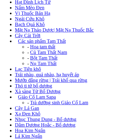
Hạt Đình Lịch Tử
Nấm Mèo Đen
Vị Thuốc Bán Hạ
Ngải Cứu Khô
Bạch Quả Khô
Mặt Nạ Thảo Dược| Mặt Nạ Thuốc Bắc
Cây Cải Trời
+
Các sản phẩm Tam Thất
-
Hoa tam thất
-
Củ Tam Thất Nam
-
Bột Tam Thất
-
Nụ Tam Thất
Lạc Tiên khô
Trái nhàu, quả nhàu, hạ huyết áp
Mướp đắng rừng | Trái khổ qua rừng
Thỏ ti tử bổ dương
Xà sàng Tử Bổ Dương
+
Giảo Cổ Lam Sapa
-
Trà dưỡng sinh Giảo Cổ Lam
Cây Lá Gan
Xạ Đen Khô
Nhục Thung Dung - Bổ dương
Dâm Dương Hoắc - Bổ dương
Hoa Kim Ngân
Lá Kim Ngân