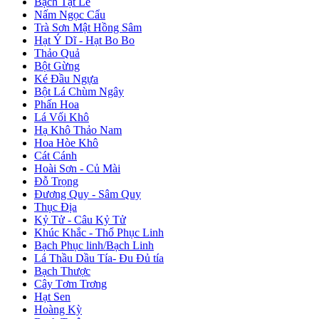
Bạch Tật Lê
Nấm Ngọc Cẩu
Trà Sơn Mật Hồng Sâm
Hạt Ý Dĩ - Hạt Bo Bo
Thảo Quả
Bột Gừng
Ké Đầu Ngựa
Bột Lá Chùm Ngây
Phấn Hoa
Lá Vối Khô
Hạ Khô Thảo Nam
Hoa Hòe Khô
Cát Cánh
Hoài Sơn - Củ Mài
Đỗ Trọng
Đương Quy - Sâm Quy
Thục Địa
Kỷ Tử - Câu Kỷ Tử
Khúc Khắc - Thổ Phục Linh
Bạch Phục linh/Bạch Linh
Lá Thầu Dầu Tía- Đu Đủ tía
Bạch Thược
Cây Tơm Trơng
Hạt Sen
Hoàng Kỳ