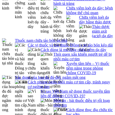
hành tá tràng
Chữa viêm loét dạ dày: bệnh
không thể chủ quan
Chữa viêm loét dạ
dày bằng thảo dược
Thảo dược
giảm axít
(acid) dạ dày
Thuốc nam chữa táo bón tại nhà
Các vị thuốc và bài thuốc Đông y trị táo bón kéo dài
Cách dùng lá mơ lông chữa viêm dạ dày
Thói quen xấu khiến người trẻ dễ bị
nhồi máu cơ tim
Xuyên tâm liên – Vị thuốc
tiềm năng trong phòng
chống COVID-19
Tác dụng của hoa đu đủ đực ngâm mật ong
Cách phòng ngừa nhồi máu cơ tim cấp, tránh nguy
cơ ngừng tim
Vì sao Việt Nam sử dụng thuốc xuyên tâm
liên để điều trị COVID-19?
Món ăn - bài thuốc điều trị rối loạn
nhịp tim
Cách dùng thục địa chữa tóc
bạc sớm