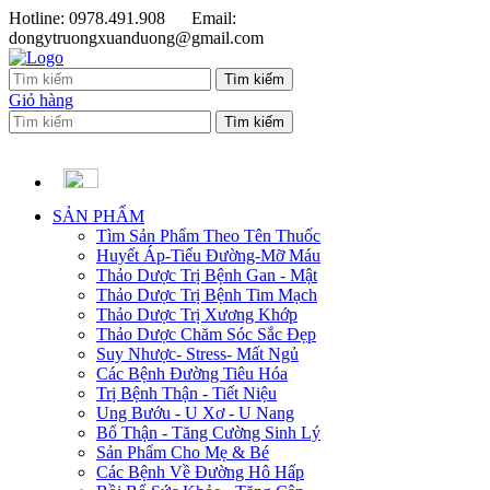
Hotline: 0978.491.908
Email:
dongytruongxuanduong@gmail.com
Giỏ hàng
SẢN PHẨM
Tìm Sản Phẩm Theo Tên Thuốc
Huyết Áp-Tiểu Đường-Mỡ Máu
Thảo Dược Trị Bệnh Gan - Mật
Thảo Dược Trị Bệnh Tim Mạch
Thảo Dược Trị Xương Khớp
Thảo Dược Chăm Sóc Sắc Đẹp
Suy Nhược- Stress- Mất Ngủ
Các Bệnh Đường Tiêu Hóa
Trị Bệnh Thận - Tiết Niệu
Ung Bướu - U Xơ - U Nang
Bổ Thận - Tăng Cường Sinh Lý
Sản Phẩm Cho Mẹ & Bé
Các Bệnh Về Đường Hô Hấp