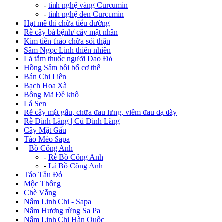
-
tinh nghệ vàng Curcumin
-
tinh nghệ đen Curcumin
Hạt mê thi chữa tiểu đường
Rễ cây bá bệnh/ cây mật nhân
Kim tiền thảo chữa sỏi thận
Sâm Ngọc Linh thiên nhiên
Lá tắm thuốc người Dao Đỏ
Hồng Sâm bồi bổ cơ thể
Bán Chi Liên
Bạch Hoa Xà
Bông Mã Đề khô
Lá Sen
Rễ cây mật gấu, chữa đau lưng, viêm đau dạ dày
Rễ Đinh Lăng | Củ Đinh Lăng
Cây Mật Gấu
Táo Mèo Sapa
+
Bồ Công Anh
-
Rễ Bồ Công Anh
-
Lá Bồ Công Anh
Táo Tầu Đỏ
Mộc Thông
Chè Vằng
Nấm Linh Chi - Sapa
Nấm Hương rừng Sa Pa
Nấm Linh Chi Hàn Quốc