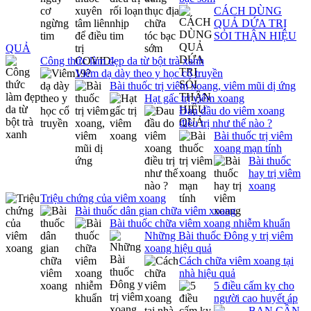
CÁCH DÙNG
QUẢ DỨA TRỊ
SỎI THẬN HIỆU
QUẢ
Công thức làm đẹp da từ bột trà xanh
Viêm dạ dày theo y học cổ truyền
Bài thuốc trị viêm xoang, viêm mũi dị ứng
Hạt gấc trị viêm xoang
Đau đầu do viêm xoang
điều trị như thế nào ?
Bài thuốc trị viêm
xoang mạn tính
Bài thuốc
hay trị viêm
xoang
Triệu chứng của viêm xoang
Bài thuốc dân gian chữa viêm xoang
Bài thuốc chữa viêm xoang nhiễm khuẩn
Những Bài thuốc Đông y trị viêm
xoang hiệu quả
Cách chữa viêm xoang tại
nhà hiệu quả
5 điều cấm kỵ cho
người cao huyết áp
BẠN CẦN