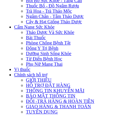
Bồi Bổ Sức Khỏe - Tăng Cân
Thuốc Bổ - Đồ Ngâm Rượu
Trà Hoa - Trà Thảo Mộc
Ngâm Chân - Tắm Thảo Dược
Cây & Hạt Giống Thảo Dược
Cẩm Nang Sức Khỏe
Thảo Dược Và Sức Khỏe
Bài Thuốc
Phòng Chống Bệnh Tật
Đông Y Trị Bệnh
Dưỡng Sinh Sống Khỏe
Từ Điển Bệnh Học
Phụ Nữ Mang Thai
Vị thuốc
Chính sách hỗ trợ
GIỚI THIỆU
HỖ TRỢ ĐẶT HÀNG
THÔNG TIN KHUYẾN MÃI
BẢO MẬT THÔNG TIN
ĐỔI -TRẢ HÀNG & HOÀN TIỀN
GIAO HÀNG & THANH TOÁN
TUYỂN DỤNG