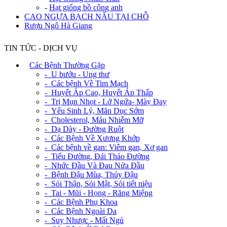
-
Hạt giống bồ công anh
CAO NGỰA BẠCH NẤU TẠI CHỖ
Rượu Ngô Hà Giang
TIN TỨC - DỊCH VỤ
+
Các Bệnh Thường Gặp
- U bướu - Ung thư
- Các bệnh Về Tim Mạch
- Huyết Áp Cao, Huyết Áp Thấp
- Trị Mụn Nhọt - Lở Ngứa- Mày Đay
- Yếu Sinh Lý, Mãn Dục Sớm
- Cholesterol, Máu Nhiễm Mỡ
- Dạ Dày - Đường Ruột
- Các Bệnh Về Xương Khớp
- Các bệnh về gan: Viêm gan, Xơ gan
- Tiểu Đường, Đái Tháo Đường
- Nhức Đầu Và Đau Nửa Đầu
- Bệnh Đậu Mùa, Thủy Đậu
- Sỏi Thận, Sỏi Mật, Sỏi tiết niệu
- Tai - Mũi - Họng - Răng Miệng
- Các Bệnh Phụ Khoa
- Các Bệnh Ngoài Da
- Suy Nhược - Mất Ngủ