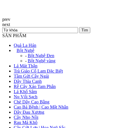
prev
next
SẢN PHẨM
Quả La Hán
+
Bột Nghệ
-
Bột Nghệ Đen
-
Bột Nghệ vàng
Lá Mát Thận
Trà Giảo Cổ Lam Đặc Biệt
Tầm Gửi Cây Ngái
Dây Thìa Canh
Rễ Cây Xáo Tam Phân
Lá Khổ Sâm
Nụ Vối Sạch
Chè Dây Cao Bằng
Cao Bá Bệnh | Cao Mật Nhân
Dây Đau Xương
Cây Nhọ Nồi
Rau Má Khô
Cây Cứt Lợn | Hoa Ngũ Sắc