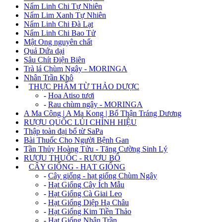
Nấm Linh Chi Tự Nhiên
Nấm Lim Xanh Tự Nhiên
Nấm Linh Chi Đà Lạt
Nấm Linh Chi Bao Tử
Mật Ong nguyên chất
Quả Dứa dại
Sâu Chít Điện Biên
Trà lá Chùm Ngây - MORINGA
Nhân Trần Khô
+
THỰC PHẨM TỪ THẢO DƯỢC
-
Hoa Atiso tươi
-
Rau chùm ngây - MORINGA
A Ma Công | A Ma Kong | Bổ Thận Tráng Dương
RƯỢU QUỐC LỦI CHÍNH HIỆU
Thập toàn đại bổ từ SaPa
Bài Thuốc Cho Người Bệnh Gan
Tần Thủy Hoàng Tửu - Tăng Cường Sinh Lý
RƯỢU THUỐC - RƯỢU BỔ
+
CÂY GIỐNG - HẠT GIỐNG
-
Cây giống - hạt giống Chùm Ngây
-
Hạt Giống Cây Ích Mẫu
-
Hạt Giống Cà Giai Leo
-
Hạt Giống Diệp Hạ Châu
-
Hạt Giống Kim Tiền Thảo
-
Hạt Giống Nhân Trần