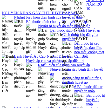
NẮM RÕ
10
NGUYÊN NHÂN GÂY TỤT HUYẾT ÁP SAU
Những biểu hiện điển hình của huyết áp thấp
Bài thuốc dành cho người huyết áp thấp
Người bị huyết áp thấp nên ăn gì?
Bài thuốc giúp ổn định Huyết áp
Cách dùng câu đằng hạ
huyết áp
Bài thuốc trị cao
huyết áp, đau đầu,
hoa mắt, chóng mặt
Bệnh Huyết Áp Cao-Những Điều Bạn Cần Biết
Huyết áp cao và phương pháp điều trị
6 biểu hiện của bệnh cao huyết áp
Nguyên nhân gây bệnh tăng huyết
áp
Mướp đắng trị tiểu đường,
ổn định huyết áp
6 Bài thuốc điều trị
huyết áp thấp
Bài thuốc trị
huyết áp
thấp