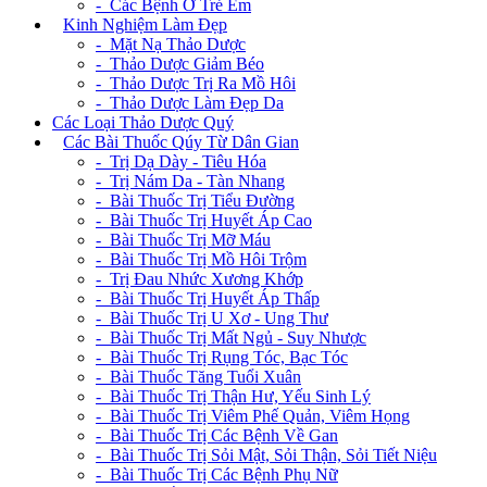
- Các Bệnh Ở Trẻ Em
+
Kinh Nghiệm Làm Đẹp
- Mặt Nạ Thảo Dược
- Thảo Dược Giảm Béo
- Thảo Dược Trị Ra Mồ Hôi
- Thảo Dược Làm Đẹp Da
Các Loại Thảo Dược Quý
+
Các Bài Thuốc Qúy Từ Dân Gian
- Trị Dạ Dày - Tiêu Hóa
- Trị Nám Da - Tàn Nhang
- Bài Thuốc Trị Tiểu Đường
- Bài Thuốc Trị Huyết Áp Cao
- Bài Thuốc Trị Mỡ Máu
- Bài Thuốc Trị Mồ Hôi Trộm
- Trị Đau Nhức Xương Khớp
- Bài Thuốc Trị Huyết Áp Thấp
- Bài Thuốc Trị U Xơ - Ung Thư
- Bài Thuốc Trị Mất Ngủ - Suy Nhược
- Bài Thuốc Trị Rụng Tóc, Bạc Tóc
- Bài Thuốc Tăng Tuổi Xuân
- Bài Thuốc Trị Thận Hư, Yếu Sinh Lý
- Bài Thuốc Trị Viêm Phế Quản, Viêm Họng
- Bài Thuốc Trị Các Bệnh Về Gan
- Bài Thuốc Trị Sỏi Mật, Sỏi Thận, Sỏi Tiết Niệu
- Bài Thuốc Trị Các Bệnh Phụ Nữ