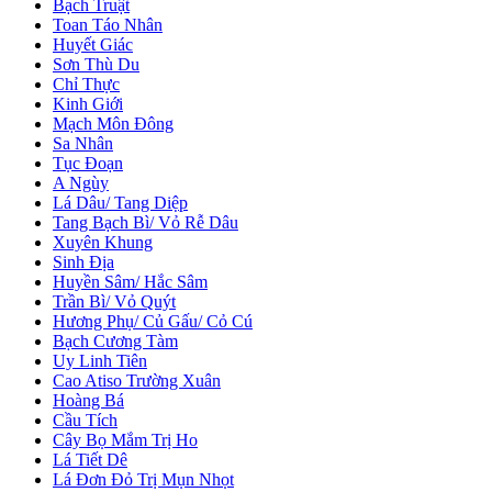
Bạch Truật
Toan Táo Nhân
Huyết Giác
Sơn Thù Du
Chỉ Thực
Kinh Giới
Mạch Môn Đông
Sa Nhân
Tục Đoạn
A Ngùy
Lá Dâu/ Tang Diệp
Tang Bạch Bì/ Vỏ Rễ Dâu
Xuyên Khung
Sinh Địa
Huyền Sâm/ Hắc Sâm
Trần Bì/ Vỏ Quýt
Hương Phụ/ Củ Gấu/ Cỏ Cú
Bạch Cương Tàm
Uy Linh Tiên
Cao Atiso Trường Xuân
Hoàng Bá
Cầu Tích
Cây Bọ Mắm Trị Ho
Lá Tiết Dê
Lá Đơn Đỏ Trị Mụn Nhọt