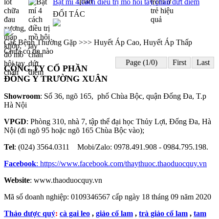
Bật mí 4 cách điều trị mồ hôi tay chân dứt điểm
ĐỐI TÁC
Các Bệnh Thường Gặp >>> Huyết Áp Cao, Huyết Áp Thấp
Chưa có tin nào
Page (1/0)
First
Last
CÔNG TY CỔ PHẦN
ĐÔNG Y TRƯỜNG XUÂN
Showroom
: Số 36, ngõ 165, phố Chùa Bộc, quận Đống Đa, T.p
Hà Nội
VPGD
: Phòng 310, nhà 7, tập thể đại học Thủy Lợi, Đống Đa, Hà
Nội (đi ngõ 95 hoặc ngõ 165 Chùa Bộc vào);
Tel
: (024) 3564.0311 Mobi/Zalo: 0978.491.908 - 0984.795.198.
Facebook
:
https://www.facebook.com/thaythuoc.thaoduocquy.vn
Website
: www.thaoduocquy.vn
Mã số doanh nghiệp:
0109346567 cấp ngày 18 tháng 09 năm 2020
Thảo dược quý
:
cà gai leo
,
giảo cổ lam
,
trà giảo cổ lam
,
tam