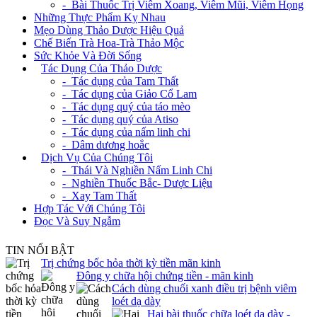
- Bài Thuốc Trị Viêm Xoang, Viêm Mũi, Viêm Họng
Những Thực Phẩm Kỵ Nhau
Mẹo Dùng Thảo Dược Hiệu Quả
Chế Biến Trà Hoa-Trà Thảo Mộc
Sức Khỏe Và Đời Sống
+
Tác Dụng Của Thảo Dược
- Tác dụng của Tam Thất
- Tác dụng của Giảo Cổ Lam
- Tác dụng quý của táo mèo
- Tác dụng quý của Atiso
- Tác dụng của nấm linh chi
- Dâm dương hoắc
+
Dịch Vụ Của Chúng Tôi
- Thái Và Nghiền Nấm Linh Chi
- Nghiền Thuốc Bắc- Dược Liệu
- Xay Tam Thất
Hợp Tác Với Chúng Tôi
Đọc Và Suy Ngẫm
TIN NỔI BẬT
Trị chứng bốc hỏa thời kỳ tiền mãn kinh
Đông y chữa hội chứng tiền - mãn kinh
Cách dùng chuối xanh điều trị bệnh viêm
loét dạ dày
Hai bài thuốc chữa loét dạ dày -