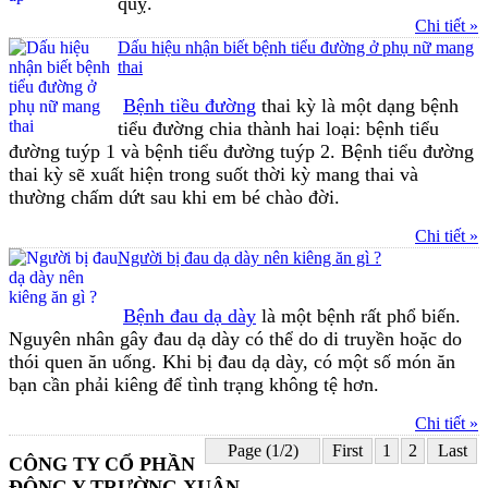
quỵ.
Chi tiết »
Dấu hiệu nhận biết bệnh tiểu đường ở phụ nữ mang
thai
Bệnh tiều đường
thai kỳ là một dạng bệnh
tiểu đường chia thành hai loại: bệnh tiểu
đường tuýp 1 và bệnh tiểu đường tuýp 2. Bệnh tiểu đường
thai kỳ sẽ xuất hiện trong suốt thời kỳ mang thai và
thường chấm dứt sau khi em bé chào đời.
Chi tiết »
Người bị đau dạ dày nên kiêng ăn gì ?
Bệnh đau dạ dày
là một bệnh rất phổ biến.
Nguyên nhân gây đau dạ dày có thể do di truyền hoặc do
thói quen ăn uống. Khi bị đau dạ dày, có một số món ăn
bạn cần phải kiêng để tình trạng không tệ hơn.
Chi tiết »
Page (1/2)
First
1
2
Last
CÔNG TY CỔ PHẦN
ĐÔNG Y TRƯỜNG XUÂN