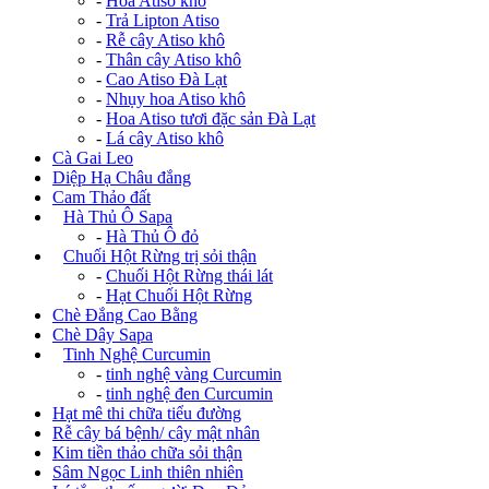
-
Hoa Atiso khô
-
Trả Lipton Atiso
-
Rễ cây Atiso khô
-
Thân cây Atiso khô
-
Cao Atiso Đà Lạt
-
Nhụy hoa Atiso khô
-
Hoa Atiso tươi đặc sản Đà Lạt
-
Lá cây Atiso khô
Cà Gai Leo
Diệp Hạ Châu đắng
Cam Thảo đất
+
Hà Thủ Ô Sapa
-
Hà Thủ Ô đỏ
+
Chuối Hột Rừng trị sỏi thận
-
Chuối Hột Rừng thái lát
-
Hạt Chuối Hột Rừng
Chè Đắng Cao Bằng
Chè Dây Sapa
+
Tinh Nghệ Curcumin
-
tinh nghệ vàng Curcumin
-
tinh nghệ đen Curcumin
Hạt mê thi chữa tiểu đường
Rễ cây bá bệnh/ cây mật nhân
Kim tiền thảo chữa sỏi thận
Sâm Ngọc Linh thiên nhiên