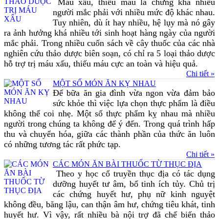
Máu xấu, thiếu máu là chứng khá nhiều
người mắc phải với nhiều mức độ khác nhau.
Tuy nhiên, dù ít hay nhiều, hệ lụy mà nó gây
ra ảnh hưởng khá nhiều tới sinh hoạt hàng ngày của người
mắc phải. Trong nhiều cuốn sách về cây thuốc của các nhà
nghiên cứu thảo dược biên soạn, có chỉ ra 5 loại thảo dược
hỗ trợ trị máu xấu, thiếu máu cực an toàn và hiệu quả.
Chi tiết »
MỘT SỐ MÓN ĂN KỴ NHAU
Để bữa ăn gia đình vừa ngon vừa đảm bảo
sức khỏe thì việc lựa chọn thực phẩm là điều
không thể coi nhẹ. Một số thực phẩm kỵ nhau mà nhiều
người trong chúng ta không để ý đến. Trong quá trình hấp
thu và chuyển hóa, giữa các thành phần của thức ăn luôn
có những tương tác rất phức tạp.
Chi tiết »
CÁC MÓN ĂN BÀI THUỐC TỪ THỤC ĐỊA
Theo y học cổ truyền thục địa có tác dụng
dưỡng huyết tư âm, bổ tinh ích tủy. Chủ trị
các chứng huyết hư, phụ nữ kinh nguyệt
không đều, băng lậu, can thận âm hư, chứng tiêu khát, tinh
huyết hư. Vì vậy, rất nhiều bà nội trợ đã chế biến thảo