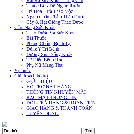
Bồi Bổ Sức Khỏe - Tăng Cân
Thuốc Bổ - Đồ Ngâm Rượu
Trà Hoa - Trà Thảo Mộc
Ngâm Chân - Tắm Thảo Dược
Cây & Hạt Giống Thảo Dược
Cẩm Nang Sức Khỏe
Thảo Dược Và Sức Khỏe
Bài Thuốc
Phòng Chống Bệnh Tật
Đông Y Trị Bệnh
Dưỡng Sinh Sống Khỏe
Từ Điển Bệnh Học
Phụ Nữ Mang Thai
Vị thuốc
Chính sách hỗ trợ
GIỚI THIỆU
HỖ TRỢ ĐẶT HÀNG
THÔNG TIN KHUYẾN MÃI
BẢO MẬT THÔNG TIN
ĐỔI -TRẢ HÀNG & HOÀN TIỀN
GIAO HÀNG & THANH TOÁN
TUYỂN DỤNG