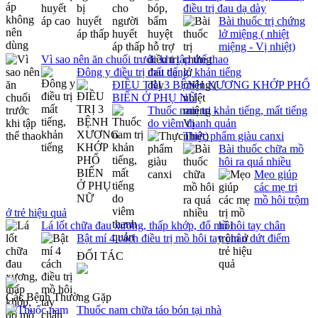
điều trị đau dạ dày
Bài thuốc trị chứng
lở miệng ( nhiệt
miệng - Vị nhiệt)
Vì sao nên ăn chuối trước khi tập thể thao
Đông y điều trị mất tiếng, khản tiếng
ĐIỀU TRỊ 3 BỆNH XƯƠNG KHỚP PHỔ
BIẾN Ở PHỤ NỮ
Thuốc nam trị khản tiếng, mất tiếng
do viêm thanh quản
Thực phẩm giàu canxi
Bài thuốc chữa mồ
hôi ra quá nhiều
Mẹo giúp
các mẹ trị
mồ hôi trộm
ở trẻ hiệu quả
Lá lốt chữa đau xương, thấp khớp, đổ mồ hôi tay chân
Bật mí 4 cách điều trị mồ hôi tay chân dứt điểm
ĐỐI TÁC
Các Bệnh Thường Gặp
Thuốc nam chữa táo bón tại nhà