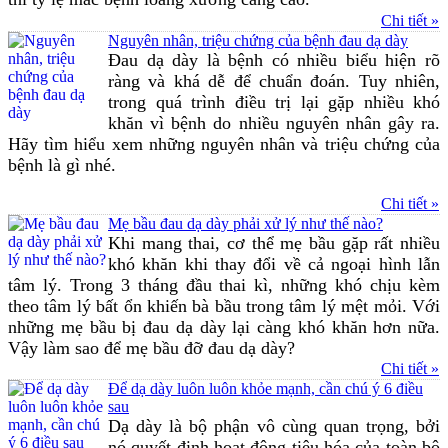
Chi tiết »
Nguyên nhân, triệu chứng của bệnh đau dạ dày
Đau dạ dày là bệnh có nhiều biểu hiện rõ
ràng và khá dễ để chuẩn đoán. Tuy nhiên,
trong quá trình điều trị lại gặp nhiều khó
khăn vì bệnh do nhiều nguyên nhân gây ra.
Hãy tìm hiểu xem những nguyên nhân và triệu chứng của
bệnh là gì nhé.
Chi tiết »
Mẹ bầu đau dạ dày phải xử lý như thế nào?
Khi mang thai, cơ thể mẹ bầu gặp rất nhiều
khó khăn khi thay đổi về cả ngoại hình lẫn
tâm lý. Trong 3 tháng đầu thai kì, những khó chịu kèm
theo tâm lý bất ổn khiến bà bầu trong tâm lý mệt mỏi. Với
những mẹ bầu bị đau dạ dày lại càng khó khăn hơn nữa.
Vậy làm sao để mẹ bầu đỡ đau dạ dày?
Chi tiết »
Để dạ dày luôn luôn khỏe mạnh, cần chú ý 6 điều
sau
Dạ dày là bộ phận vô cùng quan trọng, bởi
nó quyết định hoạt động tiêu hóa của toàn bộ