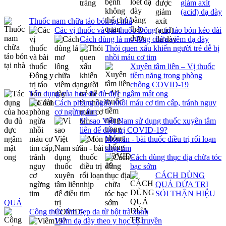
giảm axít
(acid) dạ dày
Thuốc nam chữa táo bón tại nhà
Các vị thuốc và bài thuốc Đông y trị táo bón kéo dài
Cách dùng lá mơ lông chữa viêm dạ dày
Thói quen xấu khiến người trẻ dễ bị
nhồi máu cơ tim
Xuyên tâm liên – Vị thuốc
tiềm năng trong phòng
chống COVID-19
Tác dụng của hoa đu đủ đực ngâm mật ong
Cách phòng ngừa nhồi máu cơ tim cấp, tránh nguy
cơ ngừng tim
Vì sao Việt Nam sử dụng thuốc xuyên tâm
liên để điều trị COVID-19?
Món ăn - bài thuốc điều trị rối loạn
nhịp tim
Cách dùng thục địa chữa tóc
bạc sớm
CÁCH DÙNG
QUẢ DỨA TRỊ
SỎI THẬN HIỆU
QUẢ
Công thức làm đẹp da từ bột trà xanh
Viêm dạ dày theo y học cổ truyền