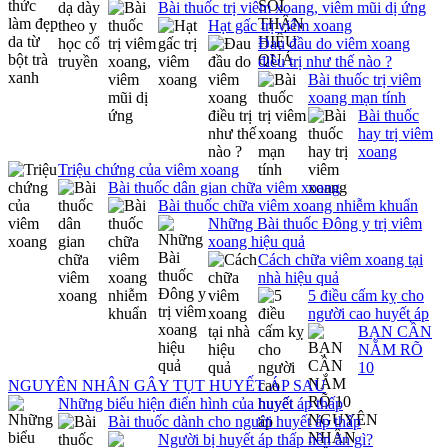
Bài thuốc trị viêm xoang, viêm mũi dị ứng
Hạt gấc trị viêm xoang
Đau đầu do viêm xoang
điều trị như thế nào ?
Bài thuốc trị viêm
xoang mạn tính
Bài thuốc
hay trị viêm
xoang
Triệu chứng của viêm xoang
Bài thuốc dân gian chữa viêm xoang
Bài thuốc chữa viêm xoang nhiễm khuẩn
Những Bài thuốc Đông y trị viêm
xoang hiệu quả
Cách chữa viêm xoang tại
nhà hiệu quả
5 điều cấm kỵ cho
người cao huyết áp
BẠN CẦN
NẮM RÕ
10
NGUYÊN NHÂN GÂY TỤT HUYẾT ÁP SAU
Những biểu hiện điển hình của huyết áp thấp
Bài thuốc dành cho người huyết áp thấp
Người bị huyết áp thấp nên ăn gì?