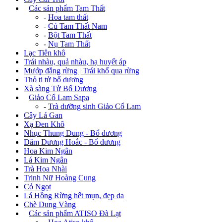
+
Các sản phẩm Tam Thất
-
Hoa tam thất
-
Củ Tam Thất Nam
-
Bột Tam Thất
-
Nụ Tam Thất
Lạc Tiên khô
Trái nhàu, quả nhàu, hạ huyết áp
Mướp đắng rừng | Trái khổ qua rừng
Thỏ ti tử bổ dương
Xà sàng Tử Bổ Dương
+
Giảo Cổ Lam Sapa
-
Trà dưỡng sinh Giảo Cổ Lam
Cây Lá Gan
Xạ Đen Khô
Nhục Thung Dung - Bổ dương
Dâm Dương Hoắc - Bổ dương
Hoa Kim Ngân
Lá Kim Ngân
Trà Hoa Nhài
Trinh Nữ Hoàng Cung
Cỏ Ngọt
Lá Hồng Rừng hết mụn, đẹp da
Chè Dung Vàng
+
Các sản phẩm ATISO Đà Lạt