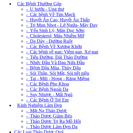
+
Các Bệnh Thường Gặp
- U bướu - Ung thư
- Các bệnh Về Tim Mạch
- Huyết Áp Cao, Huyết Áp Thấp
- Trị Mụn Nhọt - Lở Ngứa- Mày Đay
- Yếu Sinh Lý, Mãn Dục Sớm
- Cholesterol, Máu Nhiễm Mỡ
- Dạ Dày - Đường Ruột
- Các Bệnh Về Xương Khớp
- Các bệnh về gan: Viêm gan, Xơ gan
- Tiểu Đường, Đái Tháo Đường
- Nhức Đầu Và Đau Nửa Đầu
- Bệnh Đậu Mùa, Thủy Đậu
- Sỏi Thận, Sỏi Mật, Sỏi tiết niệu
- Tai - Mũi - Họng - Răng Miệng
- Các Bệnh Phụ Khoa
- Các Bệnh Ngoài Da
- Suy Nhược - Mất Ngủ
- Các Bệnh Ở Trẻ Em
+
Kinh Nghiệm Làm Đẹp
- Mặt Nạ Thảo Dược
- Thảo Dược Giảm Béo
- Thảo Dược Trị Ra Mồ Hôi
- Thảo Dược Làm Đẹp Da
Các Loại Thảo Dược Quý