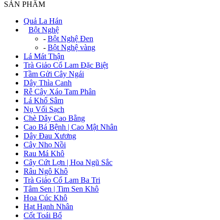
SẢN PHẨM
Quả La Hán
+
Bột Nghệ
-
Bột Nghệ Đen
-
Bột Nghệ vàng
Lá Mát Thận
Trà Giảo Cổ Lam Đặc Biệt
Tầm Gửi Cây Ngái
Dây Thìa Canh
Rễ Cây Xáo Tam Phân
Lá Khổ Sâm
Nụ Vối Sạch
Chè Dây Cao Bằng
Cao Bá Bệnh | Cao Mật Nhân
Dây Đau Xương
Cây Nhọ Nồi
Rau Má Khô
Cây Cứt Lợn | Hoa Ngũ Sắc
Râu Ngô Khô
Trà Giảo Cổ Lam Ba Tri
Tâm Sen | Tim Sen Khô
Hoa Cúc Khô
Hạt Hạnh Nhân
Cốt Toái Bổ