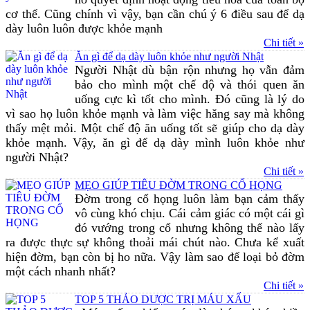
cơ thể. Cũng chính vì vậy, bạn cần chú ý 6 điều sau để dạ
dày luôn luôn được khỏe mạnh
Chi tiết »
Ăn gì để dạ dày luôn khỏe như người Nhật
Người Nhật dù bận rộn nhưng họ vẫn đảm
bảo cho mình một chế độ và thói quen ăn
uống cực kì tốt cho mình. Đó cũng là lý do
vì sao họ luôn khỏe mạnh và làm việc hăng say mà không
thấy mệt mỏi. Một chế độ ăn uống tốt sẽ giúp cho dạ dày
khỏe mạnh. Vậy, ăn gì để dạ dày mình luôn khỏe như
người Nhật?
Chi tiết »
MẸO GIÚP TIÊU ĐỜM TRONG CỔ HỌNG
Đờm trong cổ họng luôn làm bạn cảm thấy
vô cùng khó chịu. Cái cảm giác có một cái gì
đó vướng trong cổ nhưng không thể nào lấy
ra được thực sự không thoải mái chút nào. Chưa kể xuất
hiện đờm, bạn còn bị ho nữa. Vậy làm sao để loại bỏ đờm
một cách nhanh nhất?
Chi tiết »
TOP 5 THẢO DƯỢC TRỊ MÁU XẤU