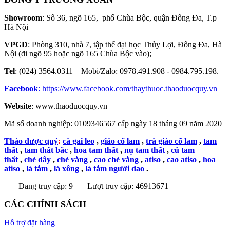
Showroom
: Số 36, ngõ 165, phố Chùa Bộc, quận Đống Đa, T.p
Hà Nội
VPGD
: Phòng 310, nhà 7, tập thể đại học Thủy Lợi, Đống Đa, Hà
Nội (đi ngõ 95 hoặc ngõ 165 Chùa Bộc vào);
Tel
: (024) 3564.0311 Mobi/Zalo: 0978.491.908 - 0984.795.198.
Facebook
:
https://www.facebook.com/thaythuoc.thaoduocquy.vn
Website
: www.thaoduocquy.vn
Mã số doanh nghiệp:
0109346567 cấp ngày 18 tháng 09 năm 2020
Thảo dược quý
:
cà gai leo
,
giảo cổ lam
,
trà giảo cổ lam
,
tam
thất
,
tam thất bắc
,
hoa tam thất
,
nụ tam thất
,
củ tam
thất
,
chè dây
,
chè vằng
,
cao chè vằng
,
atiso
,
cao atiso
,
hoa
atiso
,
lá tắm
,
lá xông
,
lá tắm người dao
.
Đang truy cập: 9
Lượt truy cập: 46913671
CÁC CHÍNH SÁCH
Hỗ trợ đặt hàng