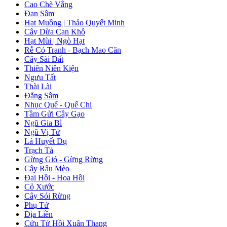
Cao Chè Vằng
Đan Sâm
Hạt Muồng | Thảo Quyết Minh
Cây Dừa Cạn Khô
Hạt Mùi | Ngò Hạt
Rễ Cỏ Tranh - Bạch Mao Căn
Cây Sài Đất
Thiên Niên Kiện
Ngưu Tất
Thài Lài
Đẳng Sâm
Nhục Quế - Quế Chi
Tầm Gửi Cây Gạo
Ngũ Gia Bì
Ngũ Vị Tử
Lá Huyết Dụ
Trạch Tả
Gừng Gió - Gừng Rừng
Cây Râu Mèo
Đại Hồi - Hoa Hồi
Cỏ Xước
Cây Sói Rừng
Phụ Tử
Địa Liền
Cửu Tử Hồi Xuân Thang