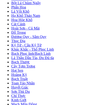
Bột Lá Chùm Ngây
Phấn Hoa
Lá Vối Khô
Hạ Khô Thảo Nam
Hoa Hòe Khô
Cát Cánh
Hoài Sơn - Củ Mài
Đỗ Trọng
Đương Quy - Sâm Quy
Thục Địa
Kỷ Tử - Câu Kỷ Tử
Khúc Khắc - Thổ Phục Linh
Bạch Phục linh/Bạch Linh
Lá Thầu Dầu Tía- Đu Đủ tía
Bạch Thược
Cây Tơm Trơng
Hạt Sen
Hoàng Kỳ
Bạch Truật
Toan Táo Nhân
Huyết Giác
Sơn Thù Du
Chỉ Thực
Kinh Giới
Mạch Môn Đông