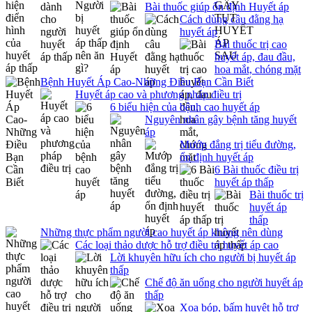
Bài thuốc giúp ổn định Huyết áp
Cách dùng câu đằng hạ
huyết áp
Bài thuốc trị cao
huyết áp, đau đầu,
hoa mắt, chóng mặt
Bệnh Huyết Áp Cao-Những Điều Bạn Cần Biết
Huyết áp cao và phương pháp điều trị
6 biểu hiện của bệnh cao huyết áp
Nguyên nhân gây bệnh tăng huyết
áp
Mướp đắng trị tiểu đường,
ổn định huyết áp
6 Bài thuốc điều trị
huyết áp thấp
Bài thuốc trị
huyết áp
thấp
Những thực phẩm người cao huyết áp không nên dùng
Các loại thảo dược hỗ trợ điều trị huyết áp cao
Lời khuyên hữu ích cho người bị huyết áp
thấp
Chế độ ăn uống cho người huyết áp
thấp
Xoa bóp, bấm huyệt hỗ trợ