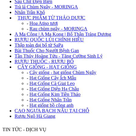
Sâu Chít Điện Biên
Trà lá Chùm Ngây - MORINGA
Nhân Trần Khô
+
THỰC PHẨM TỪ THẢO DƯỢC
-
Hoa Atiso tươi
-
Rau chùm ngây - MORINGA
A Ma Công | A Ma Kong | Bổ Thận Tráng Dương
RƯỢU QUỐC LỦI CHÍNH HIỆU
Thập toàn đại bổ từ SaPa
Bài Thuốc Cho Người Bệnh Gan
Tần Thủy Hoàng Tửu - Tăng Cường Sinh Lý
RƯỢU THUỐC - RƯỢU BỔ
+
CÂY GIỐNG - HẠT GIỐNG
-
Cây giống - hạt giống Chùm Ngây
-
Hạt Giống Cây Ích Mẫu
-
Hạt Giống Cà Giai Leo
-
Hạt Giống Diệp Hạ Châu
-
Hạt Giống Kim Tiền Thảo
-
Hạt Giống Nhân Trần
-
Hạt giống bồ công anh
CAO NGỰA BẠCH NẤU TẠI CHỖ
Rượu Ngô Hà Giang
TIN TỨC - DỊCH VỤ