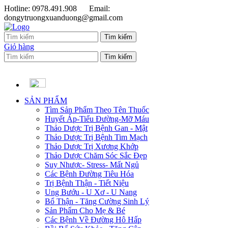
Hotline: 0978.491.908
Email:
dongytruongxuanduong@gmail.com
Giỏ hàng
SẢN PHẨM
Tìm Sản Phẩm Theo Tên Thuốc
Huyết Áp-Tiểu Đường-Mỡ Máu
Thảo Dược Trị Bệnh Gan - Mật
Thảo Dược Trị Bệnh Tim Mạch
Thảo Dược Trị Xương Khớp
Thảo Dược Chăm Sóc Sắc Đẹp
Suy Nhược- Stress- Mất Ngủ
Các Bệnh Đường Tiêu Hóa
Trị Bệnh Thận - Tiết Niệu
Ung Bướu - U Xơ - U Nang
Bổ Thận - Tăng Cường Sinh Lý
Sản Phẩm Cho Mẹ & Bé
Các Bệnh Về Đường Hô Hấp