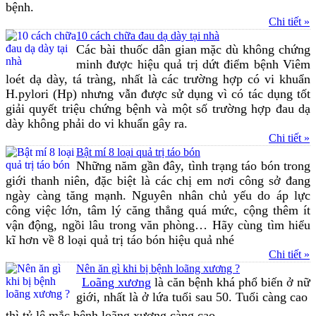
bệnh.
Chi tiết »
10 cách chữa đau dạ dày tại nhà
Các bài thuốc dân gian mặc dù không chứng
minh được hiệu quả trị dứt điểm bệnh Viêm
loét dạ dày, tá tràng, nhất là các trường hợp có vi khuẩn
H.pylori (Hp) nhưng vẫn được sử dụng vì có tác dụng tốt
giải quyết triệu chứng bệnh và một số trường hợp đau dạ
dày không phải do vi khuẩn gây ra.
Chi tiết »
Bật mí 8 loại quả trị táo bón
Những năm gần đây, tình trạng táo bón trong
giới thanh niên, đặc biệt là các chị em nơi công sở đang
ngày càng tăng mạnh. Nguyên nhân chủ yếu do áp lực
công việc lớn, tâm lý căng thẳng quá mức, cộng thêm ít
vận động, ngồi lâu trong văn phòng… Hãy cùng tìm hiểu
kĩ hơn về 8 loại quả trị táo bón hiệu quả nhé
Chi tiết »
Nên ăn gì khi bị bệnh loãng xương ?
Loãng xương
là căn bệnh khá phổ biến ở nữ
giới, nhất là ở lứa tuổi sau 50. Tuổi càng cao
thì tỷ lệ mắc bệnh loãng xương càng cao.