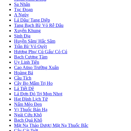
Sa Nhân
Tục Đoạn
A Ngùy
Lá Dâu/ Tang Diệp
Tang Bạch Bì/ Vỏ Rễ Dâu
Xuyên Khung
Sinh Địa
Huyền Sâm/ Hắc Sâm
Trần Bì/ Vỏ Quýt
Hương Phụ/ Củ Gấu/ Cỏ Cú
Bạch Cương Tàm
Uy Linh Tiên
Cao Atiso Trường Xuân
Hoàng Bá
Cầu Tích
Cây Bọ Mắm Trị Ho
Lá Tiết Dê
Lá Đơn Đỏ Trị Mụn Nhọt
Hạt Đình Lịch Tử
Nấm Mèo Đen
Vị Thuốc Bán Hạ
Ngải Cứu Khô
Bạch Quả Khô
Mặt Nạ Thảo Dược| Mặt Nạ Thuốc Bắc
Cây Cải Trời