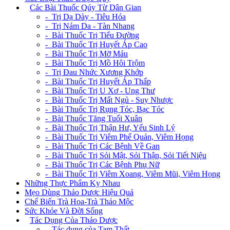
+
Các Bài Thuốc Qúy Từ Dân Gian
- Trị Dạ Dày - Tiêu Hóa
- Trị Nám Da - Tàn Nhang
- Bài Thuốc Trị Tiểu Đường
- Bài Thuốc Trị Huyết Áp Cao
- Bài Thuốc Trị Mỡ Máu
- Bài Thuốc Trị Mồ Hôi Trộm
- Trị Đau Nhức Xương Khớp
- Bài Thuốc Trị Huyết Áp Thấp
- Bài Thuốc Trị U Xơ - Ung Thư
- Bài Thuốc Trị Mất Ngủ - Suy Nhược
- Bài Thuốc Trị Rụng Tóc, Bạc Tóc
- Bài Thuốc Tăng Tuổi Xuân
- Bài Thuốc Trị Thận Hư, Yếu Sinh Lý
- Bài Thuốc Trị Viêm Phế Quản, Viêm Họng
- Bài Thuốc Trị Các Bệnh Về Gan
- Bài Thuốc Trị Sỏi Mật, Sỏi Thận, Sỏi Tiết Niệu
- Bài Thuốc Trị Các Bệnh Phụ Nữ
- Bài Thuốc Trị Viêm Xoang, Viêm Mũi, Viêm Họng
Những Thực Phẩm Kỵ Nhau
Mẹo Dùng Thảo Dược Hiệu Quả
Chế Biến Trà Hoa-Trà Thảo Mộc
Sức Khỏe Và Đời Sống
+
Tác Dụng Của Thảo Dược
- Tác dụng của Tam Thất