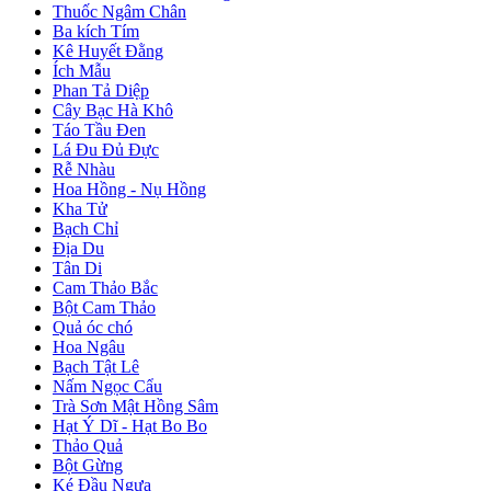
Thuốc Ngâm Chân
Ba kích Tím
Kê Huyết Đằng
Ích Mẫu
Phan Tả Diệp
Cây Bạc Hà Khô
Táo Tầu Đen
Lá Đu Đủ Đực
Rễ Nhàu
Hoa Hồng - Nụ Hồng
Kha Tử
Bạch Chỉ
Địa Du
Tân Di
Cam Thảo Bắc
Bột Cam Thảo
Quả óc chó
Hoa Ngâu
Bạch Tật Lê
Nấm Ngọc Cẩu
Trà Sơn Mật Hồng Sâm
Hạt Ý Dĩ - Hạt Bo Bo
Thảo Quả
Bột Gừng
Ké Đầu Ngựa