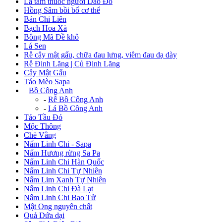
Lá tắm thuốc người Dao Đỏ
Hồng Sâm bồi bổ cơ thể
Bán Chi Liên
Bạch Hoa Xà
Bông Mã Đề khô
Lá Sen
Rễ cây mật gấu, chữa đau lưng, viêm đau dạ dày
Rễ Đinh Lăng | Củ Đinh Lăng
Cây Mật Gấu
Táo Mèo Sapa
+
Bồ Công Anh
-
Rễ Bồ Công Anh
-
Lá Bồ Công Anh
Táo Tầu Đỏ
Mộc Thông
Chè Vằng
Nấm Linh Chi - Sapa
Nấm Hương rừng Sa Pa
Nấm Linh Chi Hàn Quốc
Nấm Linh Chi Tự Nhiên
Nấm Lim Xanh Tự Nhiên
Nấm Linh Chi Đà Lạt
Nấm Linh Chi Bao Tử
Mật Ong nguyên chất
Quả Dứa dại