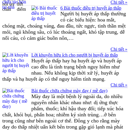
Chi tiết »
6 Bài thuốc điều trị huyết áp thấp
Người bị huyết áp thấp thường
có các biểu hiện: hoa mắt,
chóng mặt, choáng váng, đau đầu, tức ngực, tinh thần mệt
mỏi, ngủ không sâu, có lúc thoáng ngất, khó tập trung, dễ
nổi cáu, có cảm giác buồn nôn,…
Chi tiết »
Lời khuyên hữu ích cho người bị huyết áp thấp
Huyết áp thấp hay hạ huyết áp và huyết áp
cao đều là tình trạng bệnh nguy hiểm như
nhau. Nếu không kịp thời xử lý, huyết áp
thấp và hạ huyết áp có thể nguy hiểm tính mạng.
Chi tiết »
Bài thuốc chữa chứng mày đay ( mề đay)
Mày đay là một bệnh lý ngoài da, do nhiều
nguyên nhân khác nhau như: dị ứng thực
phẩm, thuốc; khí hậu thay đổi; tiếp xúc hóa
chất, khói bụi, phấn hoa; nhiễm ký sinh trùng…ở bên
trong cũng như bên ngoài cơ thể. Đông y cho rằng mày
đay do thấp nhiệt uẩn kết bên trong gặp gió lạnh mà phát