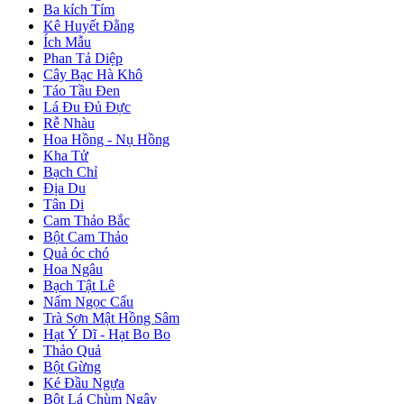
Ba kích Tím
Kê Huyết Đằng
Ích Mẫu
Phan Tả Diệp
Cây Bạc Hà Khô
Táo Tầu Đen
Lá Đu Đủ Đực
Rễ Nhàu
Hoa Hồng - Nụ Hồng
Kha Tử
Bạch Chỉ
Địa Du
Tân Di
Cam Thảo Bắc
Bột Cam Thảo
Quả óc chó
Hoa Ngâu
Bạch Tật Lê
Nấm Ngọc Cẩu
Trà Sơn Mật Hồng Sâm
Hạt Ý Dĩ - Hạt Bo Bo
Thảo Quả
Bột Gừng
Ké Đầu Ngựa
Bột Lá Chùm Ngây