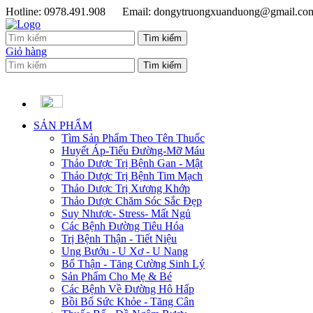
Hotline: 0978.491.908
Email: dongytruongxuanduong@gmail.co
Giỏ hàng
SẢN PHẨM
Tìm Sản Phẩm Theo Tên Thuốc
Huyết Áp-Tiểu Đường-Mỡ Máu
Thảo Dược Trị Bệnh Gan - Mật
Thảo Dược Trị Bệnh Tim Mạch
Thảo Dược Trị Xương Khớp
Thảo Dược Chăm Sóc Sắc Đẹp
Suy Nhược- Stress- Mất Ngủ
Các Bệnh Đường Tiêu Hóa
Trị Bệnh Thận - Tiết Niệu
Ung Bướu - U Xơ - U Nang
Bổ Thận - Tăng Cường Sinh Lý
Sản Phẩm Cho Mẹ & Bé
Các Bệnh Về Đường Hô Hấp
Bồi Bổ Sức Khỏe - Tăng Cân