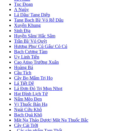
Tục Đoạn
A Ngùy
Lá Dâu/ Tang Diệp
Tang Bạch Bì/ Vỏ Rễ Dâu
Xuyên Khung
Sinh Địa
Huyền Sâm/ Hắc Sâm
Trần Bì/ Vỏ Quýt
Hương Phụ/ Củ Gấu/ Cỏ Cú
Bạch Cương Tàm
Uy Linh Tiên
Cao Atiso Trường Xuân
Hoàng Bá
Cầu Tích
Cây Bọ Mắm Trị Ho
Lá Tiết Dê
Lá Đơn Đỏ Trị Mụn Nhọt
Hạt Đình Lịch Tử
Nấm Mèo Đen
Vị Thuốc Bán Hạ
Ngải Cứu Khô
Bạch Quả Khô
Mặt Nạ Thảo Dược| Mặt Nạ Thuốc Bắc
Cây Cải Trời
+
Các sản phẩm Tam Thất