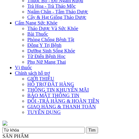
Thuốc Bổ - Đồ Ngâm Rượu
Trà Hoa - Trà Thảo Mộc
Ngâm Chân - Tắm Thảo Dược
Cây & Hạt Giống Thảo Dược
Cẩm Nang Sức Khỏe
Thảo Dược Và Sức Khỏe
Bài Thuốc
Phòng Chống Bệnh Tật
Đông Y Trị Bệnh
Dưỡng Sinh Sống Khỏe
Từ Điển Bệnh Học
Phụ Nữ Mang Thai
Vị thuốc
Chính sách hỗ trợ
GIỚI THIỆU
HỖ TRỢ ĐẶT HÀNG
THÔNG TIN KHUYẾN MÃI
BẢO MẬT THÔNG TIN
ĐỔI -TRẢ HÀNG & HOÀN TIỀN
GIAO HÀNG & THANH TOÁN
TUYỂN DỤNG
SẢN PHẨM