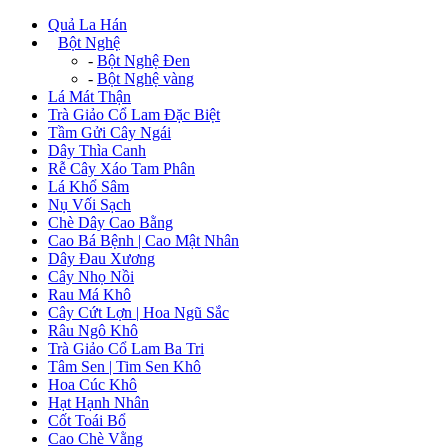
Quả La Hán
+
Bột Nghệ
-
Bột Nghệ Đen
-
Bột Nghệ vàng
Lá Mát Thận
Trà Giảo Cổ Lam Đặc Biệt
Tầm Gửi Cây Ngái
Dây Thìa Canh
Rễ Cây Xáo Tam Phân
Lá Khổ Sâm
Nụ Vối Sạch
Chè Dây Cao Bằng
Cao Bá Bệnh | Cao Mật Nhân
Dây Đau Xương
Cây Nhọ Nồi
Rau Má Khô
Cây Cứt Lợn | Hoa Ngũ Sắc
Râu Ngô Khô
Trà Giảo Cổ Lam Ba Tri
Tâm Sen | Tim Sen Khô
Hoa Cúc Khô
Hạt Hạnh Nhân
Cốt Toái Bổ
Cao Chè Vằng