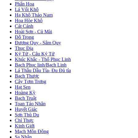
Phấn Hoa
Lá Vối Khô
Hạ Khô Thảo Nam
Hoa Hòe Khô
Cát Cánh
Hoài Sơn - Củ Mài
Đỗ Trọng
Đương Quy - Sâm Quy
Thục Địa
Kỷ Tử - Câu Kỷ Tử
Khúc Khắc - Thổ Phục Linh
Bạch Phục linh/Bạch Linh
Lá Thầu Dầu Tía- Đu Đủ tía
Bạch Thược
Cây Tơm Trơng
Hạt Sen
Hoàng Kỳ
Bạch Truật
Toan Táo Nhân
Huyết Giác
Sơn Thù Du
Chỉ Thực
Kinh Giới
Mạch Môn Đông
Sa Nhân