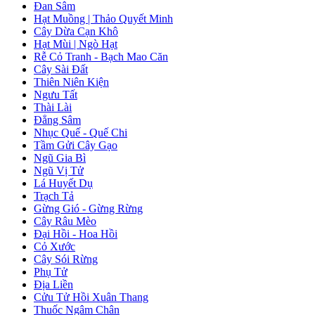
Đan Sâm
Hạt Muồng | Thảo Quyết Minh
Cây Dừa Cạn Khô
Hạt Mùi | Ngò Hạt
Rễ Cỏ Tranh - Bạch Mao Căn
Cây Sài Đất
Thiên Niên Kiện
Ngưu Tất
Thài Lài
Đẳng Sâm
Nhục Quế - Quế Chi
Tầm Gửi Cây Gạo
Ngũ Gia Bì
Ngũ Vị Tử
Lá Huyết Dụ
Trạch Tả
Gừng Gió - Gừng Rừng
Cây Râu Mèo
Đại Hồi - Hoa Hồi
Cỏ Xước
Cây Sói Rừng
Phụ Tử
Địa Liền
Cửu Tử Hồi Xuân Thang
Thuốc Ngâm Chân