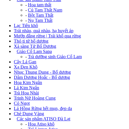
-
Hoa tam thất
-
Củ Tam Thất Nam
-
Bột Tam Thất
-
Nụ Tam Thất
Lạc Tiên khô
Trái nhàu, quả nhàu, hạ huyết áp
Mướp đắng rừng | Trái khổ qua rừng
Thỏ ti tử bổ dương
Xà sàng Tử Bổ Dương
+
Giảo Cổ Lam Sapa
-
Trà dưỡng sinh Giảo Cổ Lam
Cây Lá Gan
Xạ Đen Khô
Nhục Thung Dung - Bổ dương
Dâm Dương Hoắc - Bổ dương
Hoa Kim Ngân
Lá Kim Ngân
Trà Hoa Nhài
Trinh Nữ Hoàng Cung
Cỏ Ngọt
Lá Hồng Rừng hết mụn, đẹp da
Chè Dung Vàng
+
Các sản phẩm ATISO Đà Lạt
-
Hoa Atiso khô