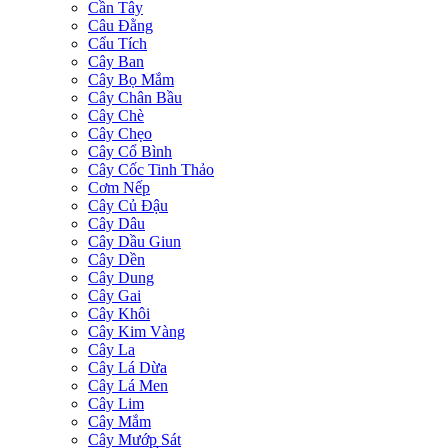
Cần Tây
Câu Đằng
Cẩu Tích
Cây Ban
Cây Bọ Mắm
Cây Chân Bầu
Cây Chè
Cây Chẹo
Cây Cổ Bình
Cây Cốc Tinh Thảo
Cơm Nếp
Cây Củ Đậu
Cây Dâu
Cây Dầu Giun
Cây Dền
Cây Dung
Cây Gai
Cây Khôi
Cây Kim Vàng
Cây La
Cây Lá Dừa
Cây Lá Men
Cây Lim
Cây Mắm
Cây Mướp Sát