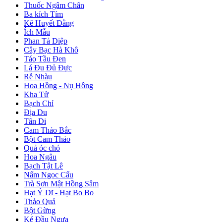
Thuốc Ngâm Chân
Ba kích Tím
Kê Huyết Đằng
Ích Mẫu
Phan Tả Diệp
Cây Bạc Hà Khô
Táo Tầu Đen
Lá Đu Đủ Đực
Rễ Nhàu
Hoa Hồng - Nụ Hồng
Kha Tử
Bạch Chỉ
Địa Du
Tân Di
Cam Thảo Bắc
Bột Cam Thảo
Quả óc chó
Hoa Ngâu
Bạch Tật Lê
Nấm Ngọc Cẩu
Trà Sơn Mật Hồng Sâm
Hạt Ý Dĩ - Hạt Bo Bo
Thảo Quả
Bột Gừng
Ké Đầu Ngựa