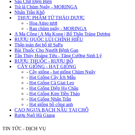
Sâu Chít Điện Biên
Trà lá Chùm Ngây - MORINGA
Nhân Trần Khô
+
THỰC PHẨM TỪ THẢO DƯỢC
-
Hoa Atiso tươi
-
Rau chùm ngây - MORINGA
A Ma Công | A Ma Kong | Bổ Thận Tráng Dương
RƯỢU QUỐC LỦI CHÍNH HIỆU
Thập toàn đại bổ từ SaPa
Bài Thuốc Cho Người Bệnh Gan
Tần Thủy Hoàng Tửu - Tăng Cường Sinh Lý
RƯỢU THUỐC - RƯỢU BỔ
+
CÂY GIỐNG - HẠT GIỐNG
-
Cây giống - hạt giống Chùm Ngây
-
Hạt Giống Cây Ích Mẫu
-
Hạt Giống Cà Giai Leo
-
Hạt Giống Diệp Hạ Châu
-
Hạt Giống Kim Tiền Thảo
-
Hạt Giống Nhân Trần
-
Hạt giống bồ công anh
CAO NGỰA BẠCH NẤU TẠI CHỖ
Rượu Ngô Hà Giang
TIN TỨC - DỊCH VỤ