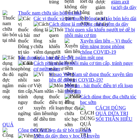
giảm axít
(acid) dạ dày
Thuốc nam chữa táo bón tại nhà
Các vị thuốc và bài thuốc Đông y trị táo bón kéo dài
Cách dùng lá mơ lông chữa viêm dạ dày
Thói quen xấu khiến người trẻ dễ bị
nhồi máu cơ tim
Xuyên tâm liên – Vị thuốc
tiềm năng trong phòng
chống COVID-19
Tác dụng của hoa đu đủ đực ngâm mật ong
Cách phòng ngừa nhồi máu cơ tim cấp, tránh nguy
cơ ngừng tim
Vì sao Việt Nam sử dụng thuốc xuyên tâm
liên để điều trị COVID-19?
Món ăn - bài thuốc điều trị rối loạn
nhịp tim
Cách dùng thục địa chữa tóc
bạc sớm
CÁCH DÙNG
QUẢ DỨA TRỊ
SỎI THẬN HIỆU
QUẢ
Công thức làm đẹp da từ bột trà xanh
Viêm dạ dày theo y học cổ truyền