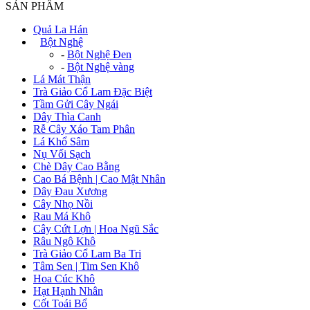
SẢN PHẨM
Quả La Hán
+
Bột Nghệ
-
Bột Nghệ Đen
-
Bột Nghệ vàng
Lá Mát Thận
Trà Giảo Cổ Lam Đặc Biệt
Tầm Gửi Cây Ngái
Dây Thìa Canh
Rễ Cây Xáo Tam Phân
Lá Khổ Sâm
Nụ Vối Sạch
Chè Dây Cao Bằng
Cao Bá Bệnh | Cao Mật Nhân
Dây Đau Xương
Cây Nhọ Nồi
Rau Má Khô
Cây Cứt Lợn | Hoa Ngũ Sắc
Râu Ngô Khô
Trà Giảo Cổ Lam Ba Tri
Tâm Sen | Tim Sen Khô
Hoa Cúc Khô
Hạt Hạnh Nhân
Cốt Toái Bổ