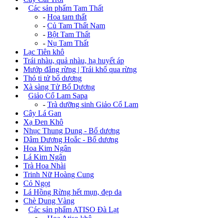
+
Các sản phẩm Tam Thất
-
Hoa tam thất
-
Củ Tam Thất Nam
-
Bột Tam Thất
-
Nụ Tam Thất
Lạc Tiên khô
Trái nhàu, quả nhàu, hạ huyết áp
Mướp đắng rừng | Trái khổ qua rừng
Thỏ ti tử bổ dương
Xà sàng Tử Bổ Dương
+
Giảo Cổ Lam Sapa
-
Trà dưỡng sinh Giảo Cổ Lam
Cây Lá Gan
Xạ Đen Khô
Nhục Thung Dung - Bổ dương
Dâm Dương Hoắc - Bổ dương
Hoa Kim Ngân
Lá Kim Ngân
Trà Hoa Nhài
Trinh Nữ Hoàng Cung
Cỏ Ngọt
Lá Hồng Rừng hết mụn, đẹp da
Chè Dung Vàng
+
Các sản phẩm ATISO Đà Lạt