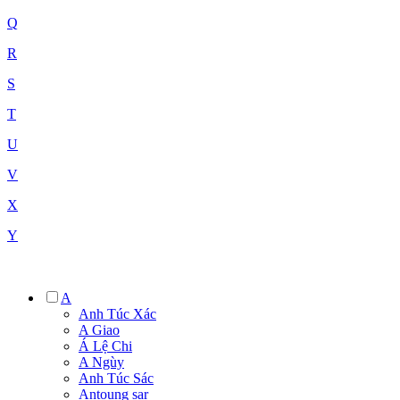
Q
R
S
T
U
V
X
Y
A
Anh Túc Xác
A Giao
Á Lệ Chi
A Ngùy
Anh Túc Sác
Antoung sar