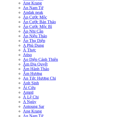
Ang Krang
An Nam Tử
Andak neak
Áp Cước Mộc
Áp Cước Bản Thảo
Áp Cước Mộc Bì
Áp Nhi Cần
Áp Niệu Thảo
Áp Thụ Diệp
A Phù Dung
Á Thực
Atiso
Ao Diệp Cảnh Thiên
Âm Địa Quyết
Âm Hành Thảo
Âm Hương
An Tức Hương Chi
Anh Sinh
Ái Cửu
Ampil
Á Lệ Chi
A Ngùy
Antoung Sar
Ang Krang
An Nam Tử