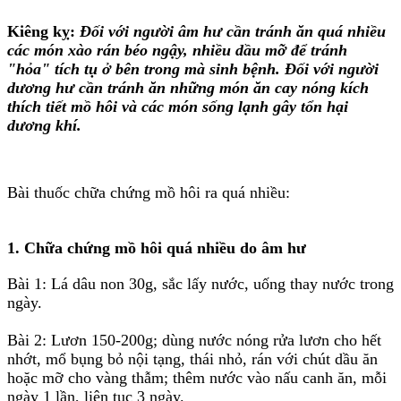
Kiêng kỵ:
Đối với người âm hư cần tránh ăn quá nhiều
các món xào rán béo ngậy, nhiều dầu mỡ để tránh
"hỏa" tích tụ ở bên trong mà sinh bệnh. Đối với người
dương hư cần tránh ăn những món ăn cay nóng kích
thích tiết mồ hôi và các món sống lạnh gây tổn hại
dương khí.
Bài thuốc chữa chứng mồ hôi ra quá nhiều:
1. Chữa chứng mồ hôi quá nhiều do âm hư
Bài 1: Lá dâu non 30g, sắc lấy nước, uống thay nước trong
ngày.
Bài 2: Lươn 150-200g; dùng nước nóng rửa lươn cho hết
nhớt, mổ bụng bỏ nội tạng, thái nhỏ, rán với chút dầu ăn
hoặc mỡ cho vàng thẫm; thêm nước vào nấu canh ăn, mỗi
ngày 1 lần, liên tục 3 ngày.