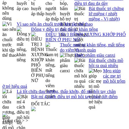
điều trị đau dạ dày
Bài thuốc trị chứng
lở miệng ( nhiệt
miệng - Vị nhiệt)
Vì sao nên ăn chuối trước khi tập thể thao
Đông y điều trị mất tiếng, khản tiếng
ĐIỀU TRỊ 3 BỆNH XƯƠNG KHỚP PHỔ
BIẾN Ở PHỤ NỮ
Thuốc nam trị khản tiếng, mất tiếng
do viêm thanh quản
Thực phẩm giàu canxi
Bài thuốc chữa mồ
hôi ra quá nhiều
Mẹo giúp
các mẹ trị
mồ hôi trộm
ở trẻ hiệu quả
Lá lốt chữa đau xương, thấp khớp, đổ mồ hôi tay chân
Bật mí 4 cách điều trị mồ hôi tay chân dứt điểm
ĐỐI TÁC
Trang chủ > >