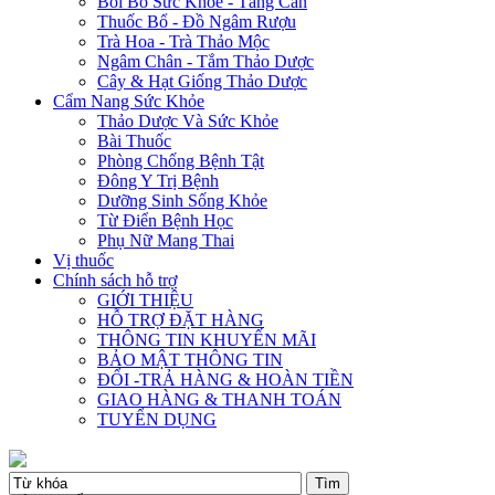
Bồi Bổ Sức Khỏe - Tăng Cân
Thuốc Bổ - Đồ Ngâm Rượu
Trà Hoa - Trà Thảo Mộc
Ngâm Chân - Tắm Thảo Dược
Cây & Hạt Giống Thảo Dược
Cẩm Nang Sức Khỏe
Thảo Dược Và Sức Khỏe
Bài Thuốc
Phòng Chống Bệnh Tật
Đông Y Trị Bệnh
Dưỡng Sinh Sống Khỏe
Từ Điển Bệnh Học
Phụ Nữ Mang Thai
Vị thuốc
Chính sách hỗ trợ
GIỚI THIỆU
HỖ TRỢ ĐẶT HÀNG
THÔNG TIN KHUYẾN MÃI
BẢO MẬT THÔNG TIN
ĐỔI -TRẢ HÀNG & HOÀN TIỀN
GIAO HÀNG & THANH TOÁN
TUYỂN DỤNG