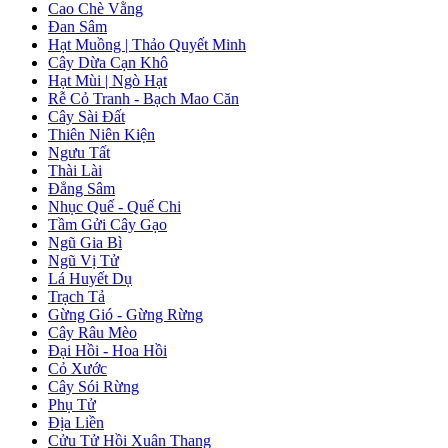
Cao Chè Vằng
Đan Sâm
Hạt Muồng | Thảo Quyết Minh
Cây Dừa Cạn Khô
Hạt Mùi | Ngò Hạt
Rễ Cỏ Tranh - Bạch Mao Căn
Cây Sài Đất
Thiên Niên Kiện
Ngưu Tất
Thài Lài
Đẳng Sâm
Nhục Quế - Quế Chi
Tầm Gửi Cây Gạo
Ngũ Gia Bì
Ngũ Vị Tử
Lá Huyết Dụ
Trạch Tả
Gừng Gió - Gừng Rừng
Cây Râu Mèo
Đại Hồi - Hoa Hồi
Cỏ Xước
Cây Sói Rừng
Phụ Tử
Địa Liền
Cửu Tử Hồi Xuân Thang