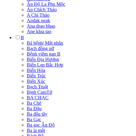
Ấn Độ La Phu Mộc
Áp Chích Thảo
A Chỉ Thảo
Andak neak
Ana drao bhao
Ane klua tao
B
Bá bệnh| Mật nhân
Bạch đồng nữ
Bệnh viêm gan B
Biến Địa Hương
Biến Lạp Bắc Hợp
Biến Hóa
Biển Trúc
Biển Xúc
Bạch Truật
Bịnh CamTử
BA CHẠC
Ba Chẽ
Ba Đậu
Ba đậu tây
Ba Gạc
Ba gạc Ấn Độ
Ba la mật
Bách Bộ