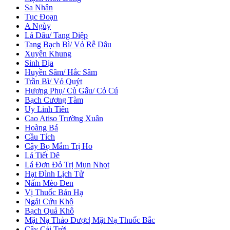
Sa Nhân
Tục Đoạn
A Ngùy
Lá Dâu/ Tang Diệp
Tang Bạch Bì/ Vỏ Rễ Dâu
Xuyên Khung
Sinh Địa
Huyền Sâm/ Hắc Sâm
Trần Bì/ Vỏ Quýt
Hương Phụ/ Củ Gấu/ Cỏ Cú
Bạch Cương Tàm
Uy Linh Tiên
Cao Atiso Trường Xuân
Hoàng Bá
Cầu Tích
Cây Bọ Mắm Trị Ho
Lá Tiết Dê
Lá Đơn Đỏ Trị Mụn Nhọt
Hạt Đình Lịch Tử
Nấm Mèo Đen
Vị Thuốc Bán Hạ
Ngải Cứu Khô
Bạch Quả Khô
Mặt Nạ Thảo Dược| Mặt Nạ Thuốc Bắc
Cây Cải Trời