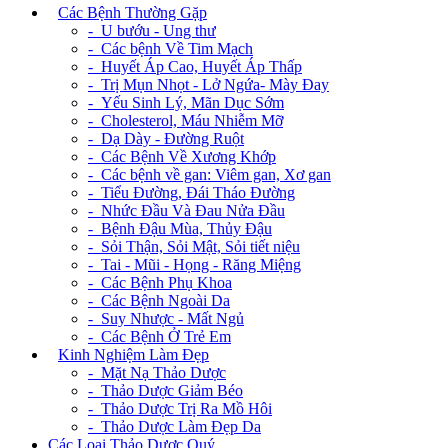
+
Các Bệnh Thường Gặp
- U bướu - Ung thư
- Các bệnh Về Tim Mạch
- Huyết Áp Cao, Huyết Áp Thấp
- Trị Mụn Nhọt - Lở Ngứa- Mày Đay
- Yếu Sinh Lý, Mãn Dục Sớm
- Cholesterol, Máu Nhiễm Mỡ
- Dạ Dày - Đường Ruột
- Các Bệnh Về Xương Khớp
- Các bệnh về gan: Viêm gan, Xơ gan
- Tiểu Đường, Đái Tháo Đường
- Nhức Đầu Và Đau Nửa Đầu
- Bệnh Đậu Mùa, Thủy Đậu
- Sỏi Thận, Sỏi Mật, Sỏi tiết niệu
- Tai - Mũi - Họng - Răng Miệng
- Các Bệnh Phụ Khoa
- Các Bệnh Ngoài Da
- Suy Nhược - Mất Ngủ
- Các Bệnh Ở Trẻ Em
+
Kinh Nghiệm Làm Đẹp
- Mặt Nạ Thảo Dược
- Thảo Dược Giảm Béo
- Thảo Dược Trị Ra Mồ Hôi
- Thảo Dược Làm Đẹp Da
Các Loại Thảo Dược Quý