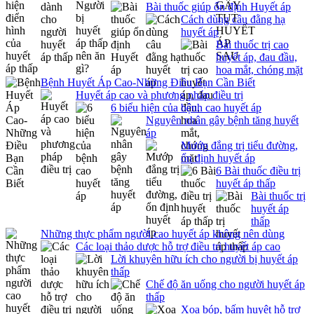
Bài thuốc giúp ổn định Huyết áp
Cách dùng câu đằng hạ
huyết áp
Bài thuốc trị cao
huyết áp, đau đầu,
hoa mắt, chóng mặt
Bệnh Huyết Áp Cao-Những Điều Bạn Cần Biết
Huyết áp cao và phương pháp điều trị
6 biểu hiện của bệnh cao huyết áp
Nguyên nhân gây bệnh tăng huyết
áp
Mướp đắng trị tiểu đường,
ổn định huyết áp
6 Bài thuốc điều trị
huyết áp thấp
Bài thuốc trị
huyết áp
thấp
Những thực phẩm người cao huyết áp không nên dùng
Các loại thảo dược hỗ trợ điều trị huyết áp cao
Lời khuyên hữu ích cho người bị huyết áp
thấp
Chế độ ăn uống cho người huyết áp
thấp
Xoa bóp, bấm huyệt hỗ trợ