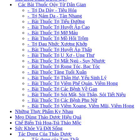
+
Các Bài Thuốc Qúy Từ Dân Gian
- Trị Dạ Dày - Tiêu Hóa
- Trị Nám Da - Tàn Nhang
- Bài Thuốc Trị Tiểu Đường
- Bài Thuốc Trị Huyết Áp Cao
- Bài Thuốc Trị Mỡ Máu
- Bài Thuốc Trị Mồ Hôi Trộm
- Trị Đau Nhức Xương Khớp
- Bài Thuốc Trị Huyết Áp Thấp
- Bài Thuốc Trị U Xơ - Ung Thư
- Bài Thuốc Trị Mất Ngủ - Suy Nhược
- Bài Thuốc Trị Rụng Tóc, Bạc Tóc
- Bài Thuốc Tăng Tuổi Xuân
- Bài Thuốc Trị Thận Hư, Yếu Sinh Lý
- Bài Thuốc Trị Viêm Phế Quản, Viêm Họng
- Bài Thuốc Trị Các Bệnh Về Gan
- Bài Thuốc Trị Sỏi Mật, Sỏi Thận, Sỏi Tiết Niệu
- Bài Thuốc Trị Các Bệnh Phụ Nữ
- Bài Thuốc Trị Viêm Xoang, Viêm Mũi, Viêm Họng
Những Thực Phẩm Kỵ Nhau
Mẹo Dùng Thảo Dược Hiệu Quả
Chế Biến Trà Hoa-Trà Thảo Mộc
Sức Khỏe Và Đời Sống
+
Tác Dụng Của Thảo Dược
- Tác dụng của Tam Thất