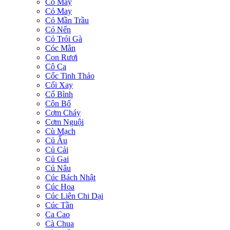
Cỏ May
Cỏ May
Cỏ Mần Trầu
Cỏ Nến
Cỏ Trói Gà
Cóc Mẳn
Con Rươi
Cô Ca
Cốc Tinh Thảo
Cối Xay
Cổ Bình
Côn Bố
Cơm Cháy
Cơm Nguội
Cù Mạch
Củ Ấu
Củ Cải
Củ Gai
Củ Nâu
Cúc Bách Nhật
Cúc Hoa
Cúc Liên Chi Dại
Cúc Tần
Ca Cao
Cà Chua