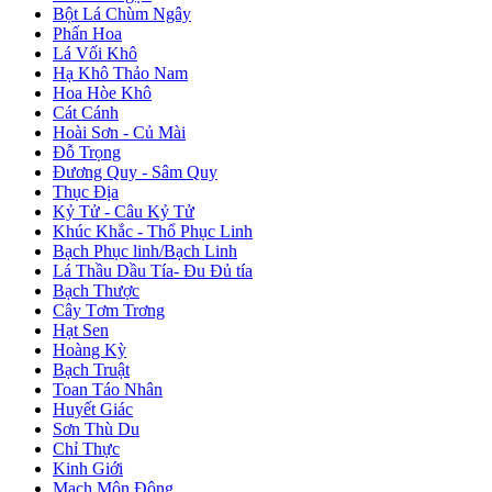
Bột Lá Chùm Ngây
Phấn Hoa
Lá Vối Khô
Hạ Khô Thảo Nam
Hoa Hòe Khô
Cát Cánh
Hoài Sơn - Củ Mài
Đỗ Trọng
Đương Quy - Sâm Quy
Thục Địa
Kỷ Tử - Câu Kỷ Tử
Khúc Khắc - Thổ Phục Linh
Bạch Phục linh/Bạch Linh
Lá Thầu Dầu Tía- Đu Đủ tía
Bạch Thược
Cây Tơm Trơng
Hạt Sen
Hoàng Kỳ
Bạch Truật
Toan Táo Nhân
Huyết Giác
Sơn Thù Du
Chỉ Thực
Kinh Giới
Mạch Môn Đông