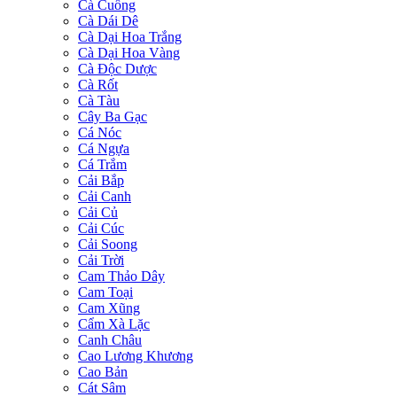
Cà Cuống
Cà Dái Dê
Cà Dại Hoa Trắng
Cà Dại Hoa Vàng
Cà Độc Dược
Cà Rốt
Cà Tàu
Cây Ba Gạc
Cá Nóc
Cá Ngựa
Cá Trắm
Cải Bắp
Cải Canh
Cải Củ
Cải Cúc
Cải Soong
Cải Trời
Cam Thảo Dây
Cam Toại
Cam Xũng
Cẩm Xà Lặc
Canh Châu
Cao Lương Khương
Cao Bản
Cát Sâm