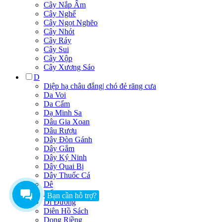
Cây Nắp Ấm
Cây Nghể
Cây Ngọt Nghẽo
Cây Nhót
Cây Ráy
Cây Sui
Cây Xộp
Cây Xương Sáo
D
Diệp hạ châu đắng| chó đẻ răng cưa
Da Voi
Da Cẩm
Dạ Minh Sa
Dâu Gia Xoan
Dâu Rượu
Dây Đòn Gánh
Dây Gắm
Dây Ký Ninh
Dây Quai Bị
Dây Thuốc Cá
Dê
Dế
Bạn cần hỗ trợ?
Di Đường
Diên Hồ Sách
Dong Riềng