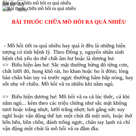
Bài thuốc chữa mồ hôi ra quá nhiều
BÀI THUỐC CHỮA MỒ HÔI RA QUÁ NHIỀU
- Mồ hôi tiết ra quá nhiều hay quá ít đều là những hiện
tượng có tính bệnh lý. Theo Đông y, nguyên nhân sinh
bệnh chủ yếu do thể chất âm hư hoặc là dương hư.
=> Biểu hiện âm hư: Sắc mặt thường bừng đỏ từng cơn,
chất lưỡi đỏ, họng khô rát, ho khan hoặc ho ít đờm; lòng
bàn chân bàn tay và trước ngực thường hâm hấp nóng, hay
sốt nhẹ về chiều. Mồ hôi vã ra nhiều khi nằm ngủ.
=> Biểu hiện dương hư: Mồ hôi vã ra cả lúc thức, cả khi
nằm ngủ... kèm theo các triệu chứng như sắc mặt không
tươi hoặc trắng nhợt, lưỡi trắng nhợt; hơi gắng sức suy
nghĩ hoặc vận động thể lực một chút đã mệt mỏi, hoặc thở
hổn hển, bồn chồn, đánh trống ngực, chân tay lạnh và chỉ
vận động một chút là mồ hôi vã ra đầm đìa.