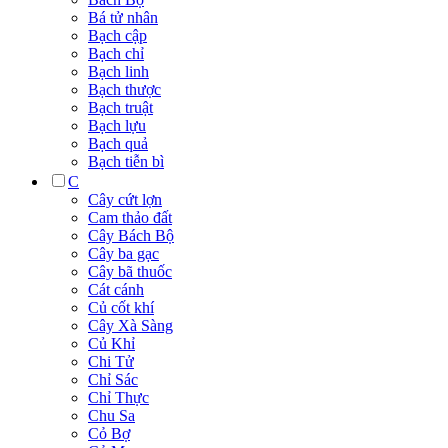
Bá tử nhân
Bạch cập
Bạch chỉ
Bạch linh
Bạch thược
Bạch truật
Bạch lựu
Bạch quả
Bạch tiễn bì
C
Cây cứt lợn
Cam thảo đất
Cây Bách Bộ
Cây ba gạc
Cây bã thuốc
Cát cánh
Củ cốt khí
Cây Xà Sàng
Củ Khỉ
Chi Tử
Chỉ Sác
Chỉ Thực
Chu Sa
Cỏ Bợ