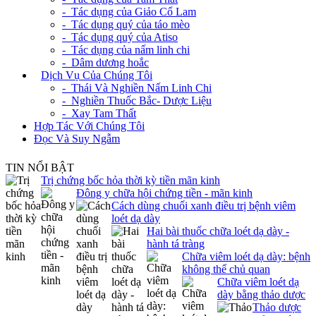
- Tác dụng của Giảo Cổ Lam
- Tác dụng quý của táo mèo
- Tác dụng quý của Atiso
- Tác dụng của nấm linh chi
- Dâm dương hoắc
+
Dịch Vụ Của Chúng Tôi
- Thái Và Nghiền Nấm Linh Chi
- Nghiền Thuốc Bắc- Dược Liệu
- Xay Tam Thất
Hợp Tác Với Chúng Tôi
Đọc Và Suy Ngẫm
TIN NỔI BẬT
Trị chứng bốc hỏa thời kỳ tiền mãn kinh
Đông y chữa hội chứng tiền - mãn kinh
Cách dùng chuối xanh điều trị bệnh viêm
loét dạ dày
Hai bài thuốc chữa loét dạ dày -
hành tá tràng
Chữa viêm loét dạ dày: bệnh
không thể chủ quan
Chữa viêm loét dạ
dày bằng thảo dược
Thảo dược