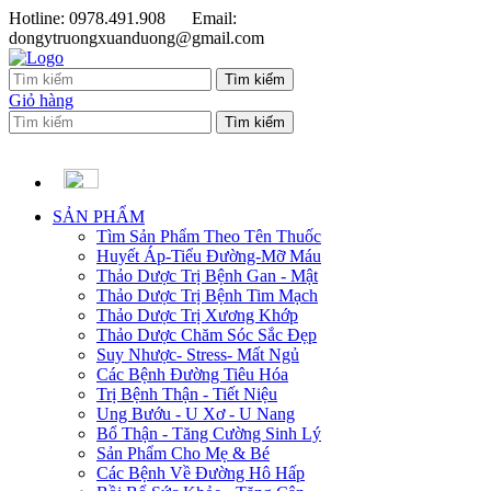
Hotline: 0978.491.908
Email:
dongytruongxuanduong@gmail.com
Giỏ hàng
SẢN PHẨM
Tìm Sản Phẩm Theo Tên Thuốc
Huyết Áp-Tiểu Đường-Mỡ Máu
Thảo Dược Trị Bệnh Gan - Mật
Thảo Dược Trị Bệnh Tim Mạch
Thảo Dược Trị Xương Khớp
Thảo Dược Chăm Sóc Sắc Đẹp
Suy Nhược- Stress- Mất Ngủ
Các Bệnh Đường Tiêu Hóa
Trị Bệnh Thận - Tiết Niệu
Ung Bướu - U Xơ - U Nang
Bổ Thận - Tăng Cường Sinh Lý
Sản Phẩm Cho Mẹ & Bé
Các Bệnh Về Đường Hô Hấp