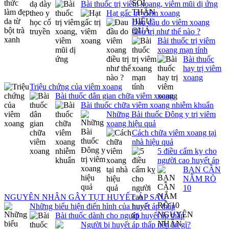
Bài thuốc trị viêm xoang, viêm mũi dị ứng
Hạt gấc trị viêm xoang
Đau đầu do viêm xoang
điều trị như thế nào ?
Bài thuốc trị viêm
xoang mạn tính
Bài thuốc
hay trị viêm
xoang
Triệu chứng của viêm xoang
Bài thuốc dân gian chữa viêm xoang
Bài thuốc chữa viêm xoang nhiễm khuẩn
Những Bài thuốc Đông y trị viêm
xoang hiệu quả
Cách chữa viêm xoang tại
nhà hiệu quả
5 điều cấm kỵ cho
người cao huyết áp
BẠN CẦN
NẮM RÕ
10
NGUYÊN NHÂN GÂY TỤT HUYẾT ÁP SAU
Những biểu hiện điển hình của huyết áp thấp
Bài thuốc dành cho người huyết áp thấp
Người bị huyết áp thấp nên ăn gì?