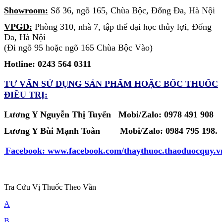
Showroom:
Số 36, ngõ 165, Chùa Bộc, Đống Đa, Hà Nội
VPGD:
Phòng 310, nhà 7, tập thể đại học thủy lợi, Đống
Đa, Hà Nội
(Đi ngõ 95 hoặc ngõ 165 Chùa Bộc Vào)
Hotline: 0243 564 0311
TƯ VẤN SỬ DỤNG SẢN PHẨM
HOẶC BỐC THUỐC
ĐIỀU TRỊ:
Lương Y Nguyễn Thị Tuyển Mobi/Zalo: 0978 491 908
Lương Y Bùi Mạnh Toàn
Mobi/Zalo:
0984 795 198.
Facebook:
www.facebook.com/thaythuoc.thaoduocquy.v
Tra Cứu Vị Thuốc Theo Vần
A
B