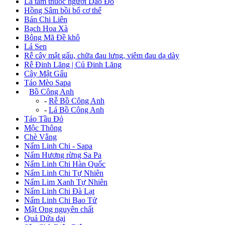
Lá tắm thuốc người Dao Đỏ
Hồng Sâm bồi bổ cơ thể
Bán Chi Liên
Bạch Hoa Xà
Bông Mã Đề khô
Lá Sen
Rễ cây mật gấu, chữa đau lưng, viêm đau dạ dày
Rễ Đinh Lăng | Củ Đinh Lăng
Cây Mật Gấu
Táo Mèo Sapa
+
Bồ Công Anh
-
Rễ Bồ Công Anh
-
Lá Bồ Công Anh
Táo Tầu Đỏ
Mộc Thông
Chè Vằng
Nấm Linh Chi - Sapa
Nấm Hương rừng Sa Pa
Nấm Linh Chi Hàn Quốc
Nấm Linh Chi Tự Nhiên
Nấm Lim Xanh Tự Nhiên
Nấm Linh Chi Đà Lạt
Nấm Linh Chi Bao Tử
Mật Ong nguyên chất
Quả Dứa dại