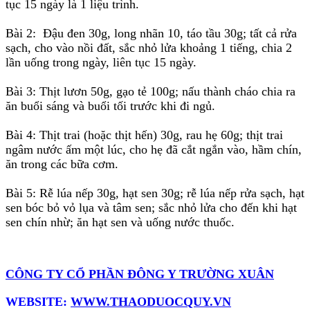
tục 15 ngày là 1 liệu trình.
Bài 2: Đậu đen 30g, long nhãn 10, táo tầu 30g; tất cả rửa
sạch, cho vào nồi đất, sắc nhỏ lửa khoảng 1 tiếng, chia 2
lần uống trong ngày, liên tục 15 ngày.
Bài 3: Thịt lươn 50g, gạo tẻ 100g; nấu thành cháo chia ra
ăn buổi sáng và buổi tối trước khi đi ngủ.
Bài 4: Thịt trai (hoặc thịt hến) 30g, rau hẹ 60g; thịt trai
ngâm nước ấm một lúc, cho hẹ đã cắt ngắn vào, hầm chín,
ăn trong các bữa cơm.
Bài 5: Rễ lúa nếp 30g, hạt sen 30g; rễ lúa nếp rửa sạch, hạt
sen bóc bỏ vỏ lụa và tâm sen; sắc nhỏ lửa cho đến khi hạt
sen chín nhừ; ăn hạt sen và uống nước thuốc.
CÔNG TY CỔ PHẦN ĐÔNG Y TRƯỜNG XUÂN
WEBSITE:
WWW.THAODUOCQUY.VN