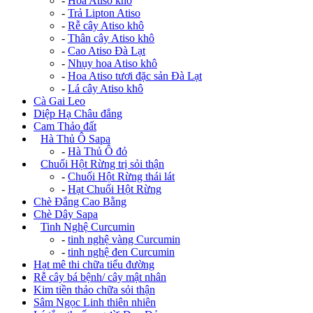
-
Hoa Atiso khô
-
Trả Lipton Atiso
-
Rễ cây Atiso khô
-
Thân cây Atiso khô
-
Cao Atiso Đà Lạt
-
Nhụy hoa Atiso khô
-
Hoa Atiso tươi đặc sản Đà Lạt
-
Lá cây Atiso khô
Cà Gai Leo
Diệp Hạ Châu đắng
Cam Thảo đất
+
Hà Thủ Ô Sapa
-
Hà Thủ Ô đỏ
+
Chuối Hột Rừng trị sỏi thận
-
Chuối Hột Rừng thái lát
-
Hạt Chuối Hột Rừng
Chè Đắng Cao Bằng
Chè Dây Sapa
+
Tinh Nghệ Curcumin
-
tinh nghệ vàng Curcumin
-
tinh nghệ đen Curcumin
Hạt mê thi chữa tiểu đường
Rễ cây bá bệnh/ cây mật nhân
Kim tiền thảo chữa sỏi thận
Sâm Ngọc Linh thiên nhiên