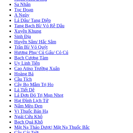
Sa Nhân
Tục Đoạn
A Ngùy
Lá Dâu/ Tang Diệp
Tang Bạch Bì/ Vỏ Rễ Dâu
Xuyên Khung
Sinh Địa
Huyền Sâm/ Hắc Sâm
Trần Bì/ Vỏ Quýt
Hương Phụ/ Củ Gấu/ Cỏ Cú
Bạch Cương Tàm
Uy Linh Tiên
Cao Atiso Trường Xuân
Hoàng Bá
Cầu Tích
Cây Bọ Mắm Trị Ho
Lá Tiết Dê
Lá Đơn Đỏ Trị Mụn Nhọt
Hạt Đình Lịch Tử
Nấm Mèo Đen
Vị Thuốc Bán Hạ
Ngải Cứu Khô
Bạch Quả Khô
Mặt Nạ Thảo Dược| Mặt Nạ Thuốc Bắc
Cây Cải Trời