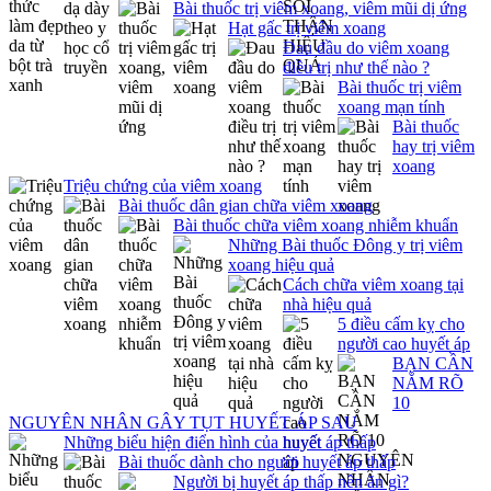
Bài thuốc trị viêm xoang, viêm mũi dị ứng
Hạt gấc trị viêm xoang
Đau đầu do viêm xoang
điều trị như thế nào ?
Bài thuốc trị viêm
xoang mạn tính
Bài thuốc
hay trị viêm
xoang
Triệu chứng của viêm xoang
Bài thuốc dân gian chữa viêm xoang
Bài thuốc chữa viêm xoang nhiễm khuẩn
Những Bài thuốc Đông y trị viêm
xoang hiệu quả
Cách chữa viêm xoang tại
nhà hiệu quả
5 điều cấm kỵ cho
người cao huyết áp
BẠN CẦN
NẮM RÕ
10
NGUYÊN NHÂN GÂY TỤT HUYẾT ÁP SAU
Những biểu hiện điển hình của huyết áp thấp
Bài thuốc dành cho người huyết áp thấp
Người bị huyết áp thấp nên ăn gì?