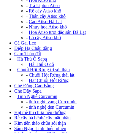
-
Hoa Atiso khô
-
Trả Lipton Atiso
-
Rễ cây Atiso khô
-
Thân cây Atiso khô
-
Cao Atiso Đà Lạt
-
Nhụy hoa Atiso khô
-
Hoa Atiso tươi đặc sản Đà Lạt
-
Lá cây Atiso khô
Cà Gai Leo
Diệp Hạ Châu đắng
Cam Thảo đất
+
Hà Thủ Ô Sapa
-
Hà Thủ Ô đỏ
+
Chuối Hột Rừng trị sỏi thận
-
Chuối Hột Rừng thái lát
-
Hạt Chuối Hột Rừng
Chè Đắng Cao Bằng
Chè Dây Sapa
+
Tinh Nghệ Curcumin
-
tinh nghệ vàng Curcumin
-
tinh nghệ đen Curcumin
Hạt mê thi chữa tiểu đường
Rễ cây bá bệnh/ cây mật nhân
Kim tiền thảo chữa sỏi thận
Sâm Ngọc Linh thiên nhiên