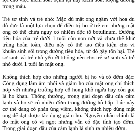
trong máu.
Trẻ sơ sinh và trẻ nhỏ: Mặc dù mật ong ngâm với hoa đu
đủ đực là một lựa chọn để điều trị ho ở trẻ em nhưng mật
ong có thể chứa nguy cơ nhiễm độc tố botulinum. Đường
tiêu hóa của trẻ dưới 1 tuổi còn non nớt và chưa thể khử
trùng hoàn toàn, điều này có thể tạo điều kiện cho vi
khuẩn sinh sôi trong đường tiêu hóa, từ đó gây tổn hại. Trẻ
sơ sinh và trẻ nhỏ yếu ớt không nên cho trẻ sơ sinh và trẻ
nhỏ dưới 1 tuổi ăn mật ong.
Không thích hợp cho những người bị ho và có đờm đặc:
Công dụng làm ẩm phổi và giảm ho của mật ong chỉ thích
hợp với những trường hợp cổ họng khô ngứa hay còn gọi
là ho khan. Thông thường, trong giai đoạn đầu của cảm
lạnh và ho sẽ có nhiều đờm trong đường hô hấp. Lúc này
cơ thể đang có phản ứng viêm, không thích hợp dùng mật
ong để đạt được tác dụng giảm ho. Nguyên nhân chính là
do mật ong có vị ngọt nhưng vẫn có đặc tính tạo đờm.
Trong giai đoạn đầu của cảm lạnh là sinh ra nhiều đờm.