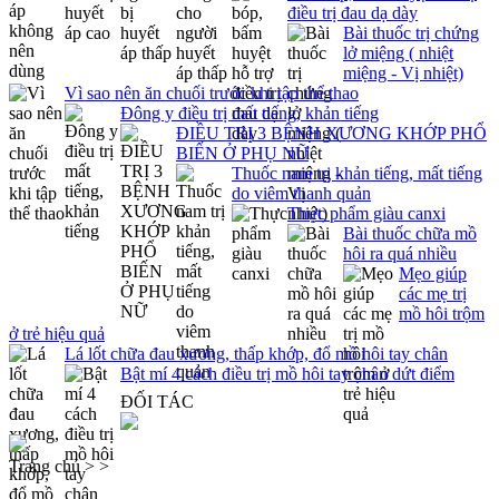
điều trị đau dạ dày
Bài thuốc trị chứng
lở miệng ( nhiệt
miệng - Vị nhiệt)
Vì sao nên ăn chuối trước khi tập thể thao
Đông y điều trị mất tiếng, khản tiếng
ĐIỀU TRỊ 3 BỆNH XƯƠNG KHỚP PHỔ
BIẾN Ở PHỤ NỮ
Thuốc nam trị khản tiếng, mất tiếng
do viêm thanh quản
Thực phẩm giàu canxi
Bài thuốc chữa mồ
hôi ra quá nhiều
Mẹo giúp
các mẹ trị
mồ hôi trộm
ở trẻ hiệu quả
Lá lốt chữa đau xương, thấp khớp, đổ mồ hôi tay chân
Bật mí 4 cách điều trị mồ hôi tay chân dứt điểm
ĐỐI TÁC
Trang chủ > >