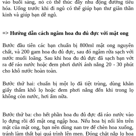
vào buổi sáng, nó có thể thúc đẩy nhu động đường tiêu
hóa. Uống trước khi đi ngủ có thể giúp bạn thư giãn thần
kinh và giúp bạn dễ ngủ.
=> Hướng dẫn cách ngâm hoa đu đủ đực với mật ong
Bước đầu tiên các bạn chuẩn bị 800ml mật ong nguyên
chất, và 200 gam hoa đu đủ đực, sau đó ngâm rửa sạch với
nước muối loãng. Sau khi hoa đu đủ đực đã sạch bạn vớt
ra để ráo nước hoặc đem phơi dưới ánh nắng 20 - 30 phút
cho khô nước hoàn toàn.
Bước thứ hai: chuẩn bị một lọ đã tiệt trùng, dùng khăn
giấy thấm khô lọ hoặc đem phơi nắng đến khi trong lọ
không còn nước, hơi ẩm nữa.
Bước thứ ba: cho hết phần hoa đu đủ đực đã ráo nước vào
lọ đựng rồi đổ mật ong ngập hoa. Nếu hoa bị nổi lên trên
mặt của mật ong, bạn nên dùng nan tre để chèn hoa xuống,
tránh làm thất bại quá trình lên men. Đóng chặt nắp lọ hoa