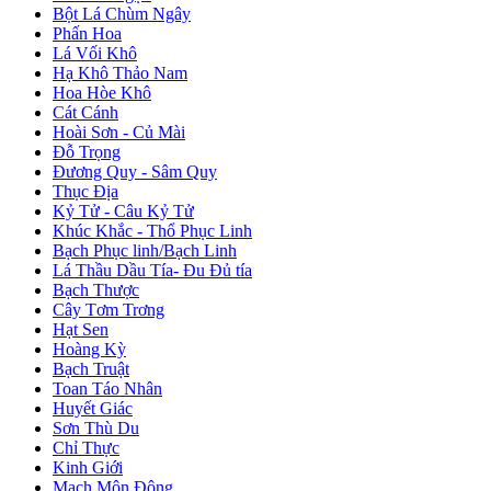
Bột Lá Chùm Ngây
Phấn Hoa
Lá Vối Khô
Hạ Khô Thảo Nam
Hoa Hòe Khô
Cát Cánh
Hoài Sơn - Củ Mài
Đỗ Trọng
Đương Quy - Sâm Quy
Thục Địa
Kỷ Tử - Câu Kỷ Tử
Khúc Khắc - Thổ Phục Linh
Bạch Phục linh/Bạch Linh
Lá Thầu Dầu Tía- Đu Đủ tía
Bạch Thược
Cây Tơm Trơng
Hạt Sen
Hoàng Kỳ
Bạch Truật
Toan Táo Nhân
Huyết Giác
Sơn Thù Du
Chỉ Thực
Kinh Giới
Mạch Môn Đông