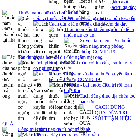
giảm axít
(acid) dạ dày
Thuốc nam chữa táo bón tại nhà
Các vị thuốc và bài thuốc Đông y trị táo bón kéo dài
Cách dùng lá mơ lông chữa viêm dạ dày
Thói quen xấu khiến người trẻ dễ bị
nhồi máu cơ tim
Xuyên tâm liên – Vị thuốc
tiềm năng trong phòng
chống COVID-19
Tác dụng của hoa đu đủ đực ngâm mật ong
Cách phòng ngừa nhồi máu cơ tim cấp, tránh nguy
cơ ngừng tim
Vì sao Việt Nam sử dụng thuốc xuyên tâm
liên để điều trị COVID-19?
Món ăn - bài thuốc điều trị rối loạn
nhịp tim
Cách dùng thục địa chữa tóc
bạc sớm
CÁCH DÙNG
QUẢ DỨA TRỊ
SỎI THẬN HIỆU
QUẢ
Công thức làm đẹp da từ bột trà xanh
Viêm dạ dày theo y học cổ truyền