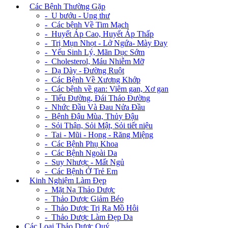
+
Các Bệnh Thường Gặp
- U bướu - Ung thư
- Các bệnh Về Tim Mạch
- Huyết Áp Cao, Huyết Áp Thấp
- Trị Mụn Nhọt - Lở Ngứa- Mày Đay
- Yếu Sinh Lý, Mãn Dục Sớm
- Cholesterol, Máu Nhiễm Mỡ
- Dạ Dày - Đường Ruột
- Các Bệnh Về Xương Khớp
- Các bệnh về gan: Viêm gan, Xơ gan
- Tiểu Đường, Đái Tháo Đường
- Nhức Đầu Và Đau Nửa Đầu
- Bệnh Đậu Mùa, Thủy Đậu
- Sỏi Thận, Sỏi Mật, Sỏi tiết niệu
- Tai - Mũi - Họng - Răng Miệng
- Các Bệnh Phụ Khoa
- Các Bệnh Ngoài Da
- Suy Nhược - Mất Ngủ
- Các Bệnh Ở Trẻ Em
+
Kinh Nghiệm Làm Đẹp
- Mặt Nạ Thảo Dược
- Thảo Dược Giảm Béo
- Thảo Dược Trị Ra Mồ Hôi
- Thảo Dược Làm Đẹp Da
Các Loại Thảo Dược Quý