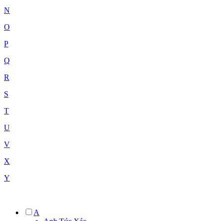
N
O
P
Q
R
S
T
U
V
X
Y
A