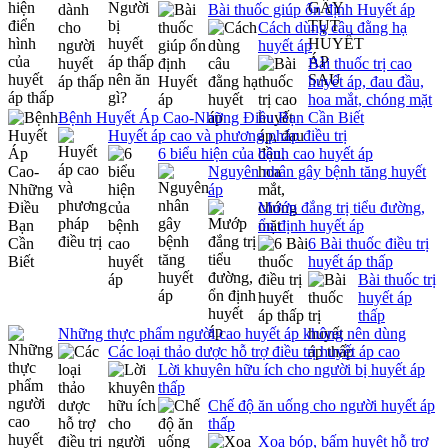
Bài thuốc giúp ổn định Huyết áp
Cách dùng câu đằng hạ
huyết áp
Bài thuốc trị cao
huyết áp, đau đầu,
hoa mắt, chóng mặt
Bệnh Huyết Áp Cao-Những Điều Bạn Cần Biết
Huyết áp cao và phương pháp điều trị
6 biểu hiện của bệnh cao huyết áp
Nguyên nhân gây bệnh tăng huyết
áp
Mướp đắng trị tiểu đường,
ổn định huyết áp
6 Bài thuốc điều trị
huyết áp thấp
Bài thuốc trị
huyết áp
thấp
Những thực phẩm người cao huyết áp không nên dùng
Các loại thảo dược hỗ trợ điều trị huyết áp cao
Lời khuyên hữu ích cho người bị huyết áp
thấp
Chế độ ăn uống cho người huyết áp
thấp
Xoa bóp, bấm huyệt hỗ trợ