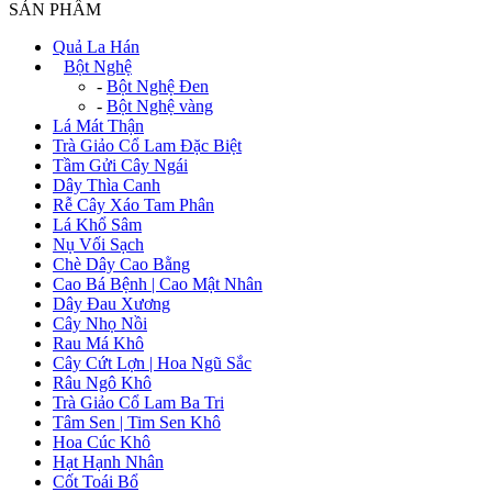
SẢN PHẨM
Quả La Hán
+
Bột Nghệ
-
Bột Nghệ Đen
-
Bột Nghệ vàng
Lá Mát Thận
Trà Giảo Cổ Lam Đặc Biệt
Tầm Gửi Cây Ngái
Dây Thìa Canh
Rễ Cây Xáo Tam Phân
Lá Khổ Sâm
Nụ Vối Sạch
Chè Dây Cao Bằng
Cao Bá Bệnh | Cao Mật Nhân
Dây Đau Xương
Cây Nhọ Nồi
Rau Má Khô
Cây Cứt Lợn | Hoa Ngũ Sắc
Râu Ngô Khô
Trà Giảo Cổ Lam Ba Tri
Tâm Sen | Tim Sen Khô
Hoa Cúc Khô
Hạt Hạnh Nhân
Cốt Toái Bổ