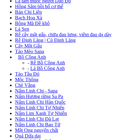
Lá tắm thuốc người Dao Đỏ
Hồng Sâm bồi bổ cơ thể
Bán Chi Liên
Bạch Hoa Xà
Bông Mã Đề khô
Lá Sen
Rễ cây mật gấu, chữa đau lưng, viêm đau dạ dày
Rễ Đinh Lăng | Củ Đinh Lăng
Cây Mật Gấu
Táo Mèo Sapa
+
Bồ Công Anh
-
Rễ Bồ Công Anh
-
Lá Bồ Công Anh
Táo Tầu Đỏ
Mộc Thông
Chè Vằng
Nấm Linh Chi - Sapa
Nấm Hương rừng Sa Pa
Nấm Linh Chi Hàn Quốc
Nấm Linh Chi Tự Nhiên
Nấm Lim Xanh Tự Nhiên
Nấm Linh Chi Đà Lạt
Nấm Linh Chi Bao Tử
Mật Ong nguyên chất
Quả Dứa dại