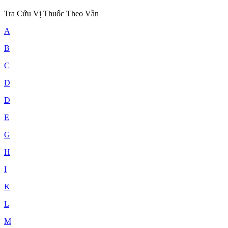
Tra Cứu Vị Thuốc Theo Vần
A
B
C
D
Đ
E
G
H
I
K
L
M