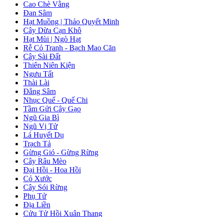
Cao Chè Vằng
Đan Sâm
Hạt Muồng | Thảo Quyết Minh
Cây Dừa Cạn Khô
Hạt Mùi | Ngò Hạt
Rễ Cỏ Tranh - Bạch Mao Căn
Cây Sài Đất
Thiên Niên Kiện
Ngưu Tất
Thài Lài
Đẳng Sâm
Nhục Quế - Quế Chi
Tầm Gửi Cây Gạo
Ngũ Gia Bì
Ngũ Vị Tử
Lá Huyết Dụ
Trạch Tả
Gừng Gió - Gừng Rừng
Cây Râu Mèo
Đại Hồi - Hoa Hồi
Cỏ Xước
Cây Sói Rừng
Phụ Tử
Địa Liền
Cửu Tử Hồi Xuân Thang