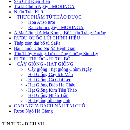
Sâu Chít Điện Biên
Trà lá Chùm Ngây - MORINGA
Nhân Trần Khô
+
THỰC PHẨM TỪ THẢO DƯỢC
-
Hoa Atiso tươi
-
Rau chùm ngây - MORINGA
A Ma Công | A Ma Kong | Bổ Thận Tráng Dương
RƯỢU QUỐC LỦI CHÍNH HIỆU
Thập toàn đại bổ từ SaPa
Bài Thuốc Cho Người Bệnh Gan
Tần Thủy Hoàng Tửu - Tăng Cường Sinh Lý
RƯỢU THUỐC - RƯỢU BỔ
+
CÂY GIỐNG - HẠT GIỐNG
-
Cây giống - hạt giống Chùm Ngây
-
Hạt Giống Cây Ích Mẫu
-
Hạt Giống Cà Giai Leo
-
Hạt Giống Diệp Hạ Châu
-
Hạt Giống Kim Tiền Thảo
-
Hạt Giống Nhân Trần
-
Hạt giống bồ công anh
CAO NGỰA BẠCH NẤU TẠI CHỖ
Rượu Ngô Hà Giang
TIN TỨC - DỊCH VỤ