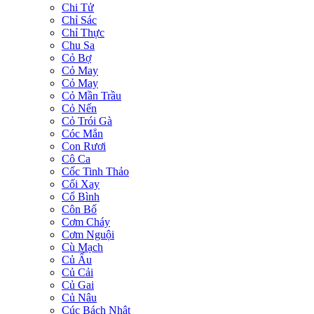
Chi Tử
Chỉ Sác
Chỉ Thực
Chu Sa
Cỏ Bợ
Cỏ May
Cỏ May
Cỏ Mần Trầu
Cỏ Nến
Cỏ Trói Gà
Cóc Mẳn
Con Rươi
Cô Ca
Cốc Tinh Thảo
Cối Xay
Cổ Bình
Côn Bố
Cơm Cháy
Cơm Nguội
Cù Mạch
Củ Ấu
Củ Cải
Củ Gai
Củ Nâu
Cúc Bách Nhật