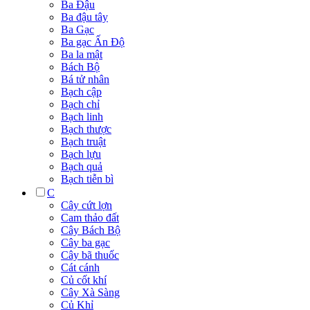
Ba Đậu
Ba đậu tây
Ba Gạc
Ba gạc Ấn Độ
Ba la mật
Bách Bộ
Bá tử nhân
Bạch cập
Bạch chỉ
Bạch linh
Bạch thược
Bạch truật
Bạch lựu
Bạch quả
Bạch tiễn bì
C
Cây cứt lợn
Cam thảo đất
Cây Bách Bộ
Cây ba gạc
Cây bã thuốc
Cát cánh
Củ cốt khí
Cây Xà Sàng
Củ Khỉ