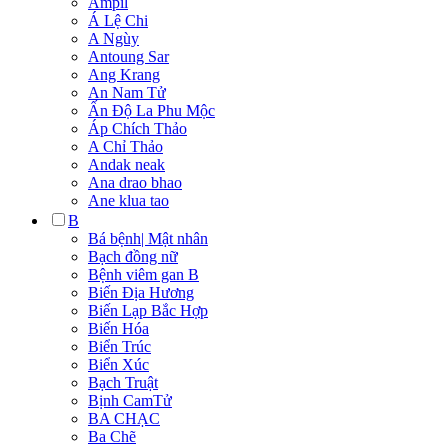
Ampil
Á Lệ Chi
A Ngùy
Antoung Sar
Ang Krang
An Nam Tử
Ấn Độ La Phu Mộc
Áp Chích Thảo
A Chỉ Thảo
Andak neak
Ana drao bhao
Ane klua tao
B
Bá bệnh| Mật nhân
Bạch đồng nữ
Bệnh viêm gan B
Biến Địa Hương
Biến Lạp Bắc Hợp
Biến Hóa
Biển Trúc
Biển Xúc
Bạch Truật
Bịnh CamTử
BA CHẠC
Ba Chẽ