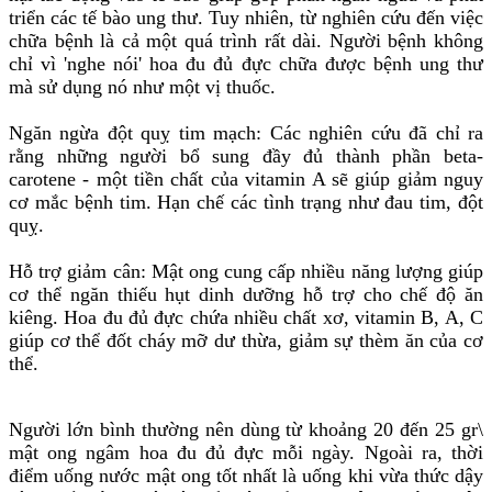
triển các tế bào ung thư. Tuy nhiên, từ nghiên cứu đến việc
chữa bệnh là cả một quá trình rất dài. Người bệnh không
chỉ vì 'nghe nói' hoa đu đủ đực chữa được bệnh ung thư
mà sử dụng nó như một vị thuốc.
Ngăn ngừa đột quỵ tim mạch: Các nghiên cứu đã chỉ ra
rằng những người bổ sung đầy đủ thành phần beta-
carotene - một tiền chất của vitamin A sẽ giúp giảm nguy
cơ mắc bệnh tim. Hạn chế các tình trạng như đau tim, đột
quỵ.
Hỗ trợ giảm cân: Mật ong cung cấp nhiều năng lượng giúp
cơ thể ngăn thiếu hụt dinh dưỡng hỗ trợ cho chế độ ăn
kiêng. Hoa đu đủ đực chứa nhiều chất xơ, vitamin B, A, C
giúp cơ thể đốt cháy mỡ dư thừa, giảm sự thèm ăn của cơ
thể.
Người lớn bình thường nên dùng từ khoảng 20 đến 25 gr\
mật ong ngâm hoa đu đủ đực mỗi ngày. Ngoài ra, thời
điểm uống nước mật ong tốt nhất là uống khi vừa thức dậy