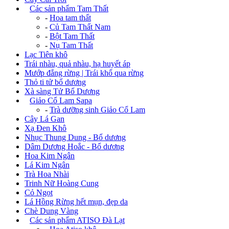
+
Các sản phẩm Tam Thất
-
Hoa tam thất
-
Củ Tam Thất Nam
-
Bột Tam Thất
-
Nụ Tam Thất
Lạc Tiên khô
Trái nhàu, quả nhàu, hạ huyết áp
Mướp đắng rừng | Trái khổ qua rừng
Thỏ ti tử bổ dương
Xà sàng Tử Bổ Dương
+
Giảo Cổ Lam Sapa
-
Trà dưỡng sinh Giảo Cổ Lam
Cây Lá Gan
Xạ Đen Khô
Nhục Thung Dung - Bổ dương
Dâm Dương Hoắc - Bổ dương
Hoa Kim Ngân
Lá Kim Ngân
Trà Hoa Nhài
Trinh Nữ Hoàng Cung
Cỏ Ngọt
Lá Hồng Rừng hết mụn, đẹp da
Chè Dung Vàng
+
Các sản phẩm ATISO Đà Lạt