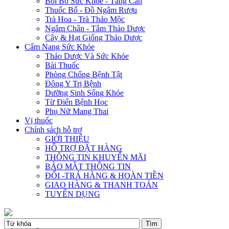
Bồi Bổ Sức Khỏe - Tăng Cân
Thuốc Bổ - Đồ Ngâm Rượu
Trà Hoa - Trà Thảo Mộc
Ngâm Chân - Tắm Thảo Dược
Cây & Hạt Giống Thảo Dược
Cẩm Nang Sức Khỏe
Thảo Dược Và Sức Khỏe
Bài Thuốc
Phòng Chống Bệnh Tật
Đông Y Trị Bệnh
Dưỡng Sinh Sống Khỏe
Từ Điển Bệnh Học
Phụ Nữ Mang Thai
Vị thuốc
Chính sách hỗ trợ
GIỚI THIỆU
HỖ TRỢ ĐẶT HÀNG
THÔNG TIN KHUYẾN MÃI
BẢO MẬT THÔNG TIN
ĐỔI -TRẢ HÀNG & HOÀN TIỀN
GIAO HÀNG & THANH TOÁN
TUYỂN DỤNG