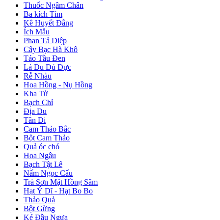
Thuốc Ngâm Chân
Ba kích Tím
Kê Huyết Đằng
Ích Mẫu
Phan Tả Diệp
Cây Bạc Hà Khô
Táo Tầu Đen
Lá Đu Đủ Đực
Rễ Nhàu
Hoa Hồng - Nụ Hồng
Kha Tử
Bạch Chỉ
Địa Du
Tân Di
Cam Thảo Bắc
Bột Cam Thảo
Quả óc chó
Hoa Ngâu
Bạch Tật Lê
Nấm Ngọc Cẩu
Trà Sơn Mật Hồng Sâm
Hạt Ý Dĩ - Hạt Bo Bo
Thảo Quả
Bột Gừng
Ké Đầu Ngựa