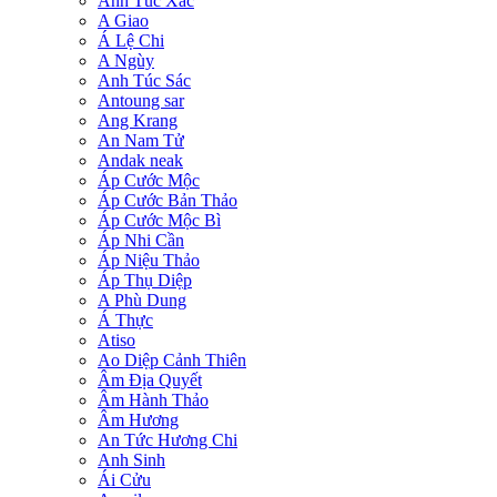
Anh Túc Xác
A Giao
Á Lệ Chi
A Ngùy
Anh Túc Sác
Antoung sar
Ang Krang
An Nam Tử
Andak neak
Áp Cước Mộc
Áp Cước Bản Thảo
Áp Cước Mộc Bì
Áp Nhi Cần
Áp Niệu Thảo
Áp Thụ Diệp
A Phù Dung
Á Thực
Atiso
Ao Diệp Cảnh Thiên
Âm Địa Quyết
Âm Hành Thảo
Âm Hương
An Tức Hương Chi
Anh Sinh
Ái Cửu