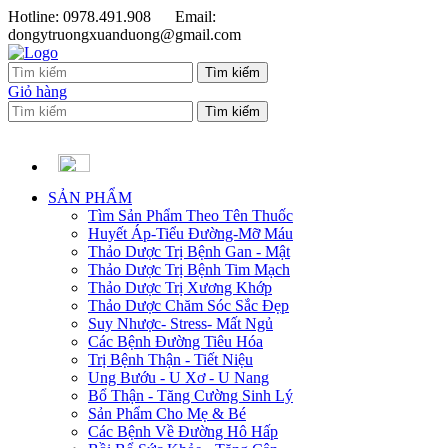
Hotline: 0978.491.908
Email:
dongytruongxuanduong@gmail.com
Giỏ hàng
SẢN PHẨM
Tìm Sản Phẩm Theo Tên Thuốc
Huyết Áp-Tiểu Đường-Mỡ Máu
Thảo Dược Trị Bệnh Gan - Mật
Thảo Dược Trị Bệnh Tim Mạch
Thảo Dược Trị Xương Khớp
Thảo Dược Chăm Sóc Sắc Đẹp
Suy Nhược- Stress- Mất Ngủ
Các Bệnh Đường Tiêu Hóa
Trị Bệnh Thận - Tiết Niệu
Ung Bướu - U Xơ - U Nang
Bổ Thận - Tăng Cường Sinh Lý
Sản Phẩm Cho Mẹ & Bé
Các Bệnh Về Đường Hô Hấp