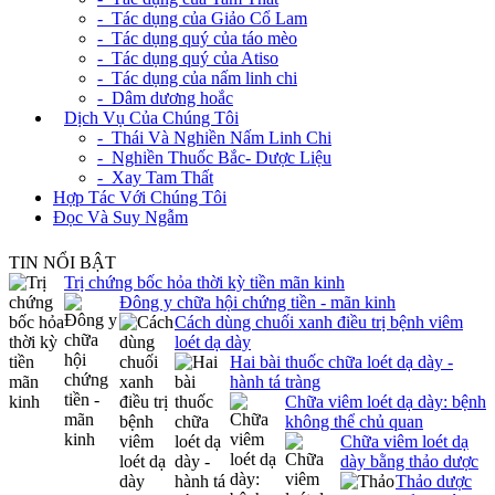
- Tác dụng của Giảo Cổ Lam
- Tác dụng quý của táo mèo
- Tác dụng quý của Atiso
- Tác dụng của nấm linh chi
- Dâm dương hoắc
+
Dịch Vụ Của Chúng Tôi
- Thái Và Nghiền Nấm Linh Chi
- Nghiền Thuốc Bắc- Dược Liệu
- Xay Tam Thất
Hợp Tác Với Chúng Tôi
Đọc Và Suy Ngẫm
TIN NỔI BẬT
Trị chứng bốc hỏa thời kỳ tiền mãn kinh
Đông y chữa hội chứng tiền - mãn kinh
Cách dùng chuối xanh điều trị bệnh viêm
loét dạ dày
Hai bài thuốc chữa loét dạ dày -
hành tá tràng
Chữa viêm loét dạ dày: bệnh
không thể chủ quan
Chữa viêm loét dạ
dày bằng thảo dược
Thảo dược