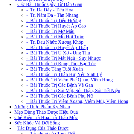
+
Các Bài Thuốc Qúy Từ Dân Gian
- Trị Dạ Dày - Tiêu Hóa
- Trị Nám Da - Tàn Nhang
- Bài Thuốc Trị Tiểu Đường
- Bài Thuốc Trị Huyết Áp Cao
- Bài Thuốc Trị Mỡ Máu
- Bài Thuốc Trị Mồ Hôi Trộm
- Trị Đau Nhức Xương Khớp
- Bài Thuốc Trị Huyết Áp Thấp
- Bài Thuốc Trị U Xơ - Ung Thư
- Bài Thuốc Trị Mất Ngủ - Suy Nhược
- Bài Thuốc Trị Rụng Tóc, Bạc Tóc
- Bài Thuốc Tăng Tuổi Xuân
- Bài Thuốc Trị Thận Hư, Yếu Sinh Lý
- Bài Thuốc Trị Viêm Phế Quản, Viêm Họng
- Bài Thuốc Trị Các Bệnh Về Gan
- Bài Thuốc Trị Sỏi Mật, Sỏi Thận, Sỏi Tiết Niệu
- Bài Thuốc Trị Các Bệnh Phụ Nữ
- Bài Thuốc Trị Viêm Xoang, Viêm Mũi, Viêm Họng
Những Thực Phẩm Kỵ Nhau
Mẹo Dùng Thảo Dược Hiệu Quả
Chế Biến Trà Hoa-Trà Thảo Mộc
Sức Khỏe Và Đời Sống
+
Tác Dụng Của Thảo Dược
- Tác dụng của Tam Thất