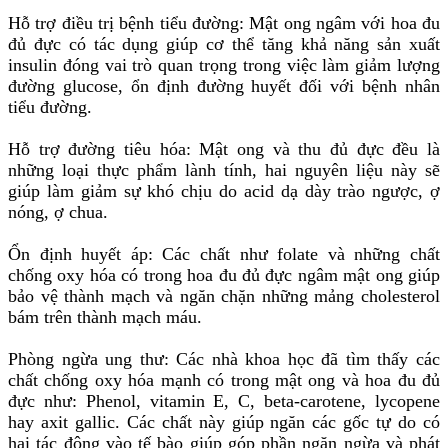
Hỗ trợ điều trị bệnh tiểu đường: Mật ong ngâm với hoa đu
đủ đực có tác dụng giúp cơ thể tăng khả năng sản xuất
insulin đóng vai trò quan trọng trong việc làm giảm lượng
đường glucose, ổn định đường huyết đối với bệnh nhân
tiểu đường.
Hỗ trợ đường tiêu hóa: Mật ong và thu đủ đực đều là
những loại thực phẩm lành tính, hai nguyên liệu này sẽ
giúp làm giảm sự khó chịu do acid dạ dày trào ngược, ợ
nóng, ợ chua.
Ổn định huyết áp: Các chất như folate và những chất
chống oxy hóa có trong hoa đu đủ đực ngâm mật ong giúp
bảo vệ thành mạch và ngăn chặn những mảng cholesterol
bám trên thành mạch máu.
Phòng ngừa ung thư: Các nhà khoa học đã tìm thấy các
chất chống oxy hóa mạnh có trong mật ong và hoa đu đủ
đực như: Phenol, vitamin E, C, beta-carotene, lycopene
hay axit gallic. Các chất này giúp ngăn các gốc tự do có
hại tác động vào tế bào giúp góp phần ngăn ngừa và phát