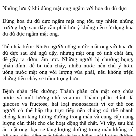
Những lưu ý khi dùng mật ong ngâm với hoa đu đủ đực
Dùng hoa đu đủ đực ngâm mật ong tốt, tuy nhiên những
trường hợp sau đây cần phải lưu ý không nên sử dụng hoa
đu đủ đực ngâm mật ong.
Tiêu hóa kém: Nhiều người uống nước mật ong với hoa đu
đủ đực sau khi ngủ dậy, nhưng mật ong có tính chất ẩm,
dễ gây ra đờm, ẩm ướt. Những người bị chướng bụng,
phân dính, dễ bị tiêu chảy, nhiều nước nên chú ý hơn.
uống nước mật ong với lượng vừa phải, nếu không triệu
chứng tiêu chảy sẽ trầm trọng hơn.
Bệnh nhân tiểu đường: Thành phần của mật ong chứa
nước và một lượng nhỏ vitamin. Thành phần chính là
glucose và fructose, hai loại monosacarit vì cơ thể con
người có thể hấp thụ trực tiếp nên chúng có thể nhanh
chóng làm tăng lượng đường trong máu và cung cấp năng
lượng cần thiết cho các hoạt động thể chất. Vì vậy, sau khi
ăn mật ong, bạn sẽ tăng lượng đường trong máu không có
lợi cho việc kiểm soát bệnh tật hay kiểm soát lượng đường