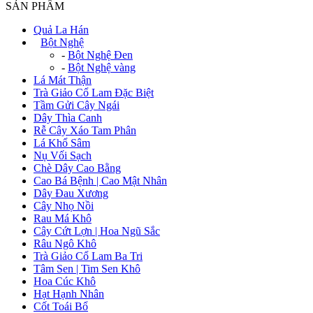
SẢN PHẨM
Quả La Hán
+
Bột Nghệ
-
Bột Nghệ Đen
-
Bột Nghệ vàng
Lá Mát Thận
Trà Giảo Cổ Lam Đặc Biệt
Tầm Gửi Cây Ngái
Dây Thìa Canh
Rễ Cây Xáo Tam Phân
Lá Khổ Sâm
Nụ Vối Sạch
Chè Dây Cao Bằng
Cao Bá Bệnh | Cao Mật Nhân
Dây Đau Xương
Cây Nhọ Nồi
Rau Má Khô
Cây Cứt Lợn | Hoa Ngũ Sắc
Râu Ngô Khô
Trà Giảo Cổ Lam Ba Tri
Tâm Sen | Tim Sen Khô
Hoa Cúc Khô
Hạt Hạnh Nhân
Cốt Toái Bổ