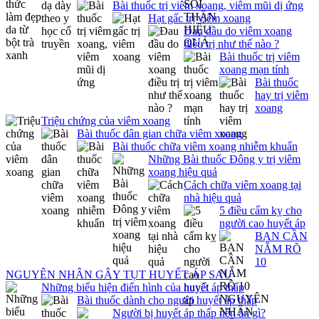
Bài thuốc trị viêm xoang, viêm mũi dị ứng
Hạt gấc trị viêm xoang
Đau đầu do viêm xoang
điều trị như thế nào ?
Bài thuốc trị viêm
xoang mạn tính
Bài thuốc
hay trị viêm
xoang
Triệu chứng của viêm xoang
Bài thuốc dân gian chữa viêm xoang
Bài thuốc chữa viêm xoang nhiễm khuẩn
Những Bài thuốc Đông y trị viêm
xoang hiệu quả
Cách chữa viêm xoang tại
nhà hiệu quả
5 điều cấm kỵ cho
người cao huyết áp
BẠN CẦN
NẮM RÕ
10
NGUYÊN NHÂN GÂY TỤT HUYẾT ÁP SAU
Những biểu hiện điển hình của huyết áp thấp
Bài thuốc dành cho người huyết áp thấp
Người bị huyết áp thấp nên ăn gì?