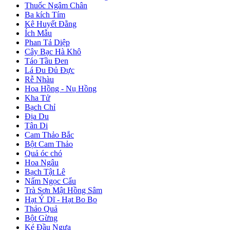
Thuốc Ngâm Chân
Ba kích Tím
Kê Huyết Đằng
Ích Mẫu
Phan Tả Diệp
Cây Bạc Hà Khô
Táo Tầu Đen
Lá Đu Đủ Đực
Rễ Nhàu
Hoa Hồng - Nụ Hồng
Kha Tử
Bạch Chỉ
Địa Du
Tân Di
Cam Thảo Bắc
Bột Cam Thảo
Quả óc chó
Hoa Ngâu
Bạch Tật Lê
Nấm Ngọc Cẩu
Trà Sơn Mật Hồng Sâm
Hạt Ý Dĩ - Hạt Bo Bo
Thảo Quả
Bột Gừng
Ké Đầu Ngựa