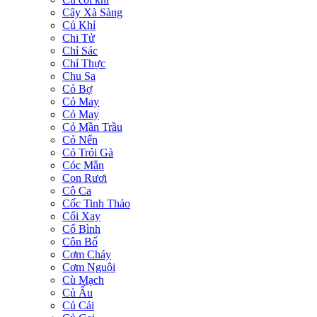
Cây Xà Sàng
Củ Khỉ
Chi Tử
Chỉ Sác
Chỉ Thực
Chu Sa
Cỏ Bợ
Cỏ May
Cỏ May
Cỏ Mần Trầu
Cỏ Nến
Cỏ Trói Gà
Cóc Mẳn
Con Rươi
Cô Ca
Cốc Tinh Thảo
Cối Xay
Cổ Bình
Côn Bố
Cơm Cháy
Cơm Nguội
Cù Mạch
Củ Ấu
Củ Cải