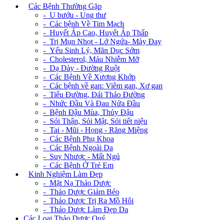
+
Các Bệnh Thường Gặp
- U bướu - Ung thư
- Các bệnh Về Tim Mạch
- Huyết Áp Cao, Huyết Áp Thấp
- Trị Mụn Nhọt - Lở Ngứa- Mày Đay
- Yếu Sinh Lý, Mãn Dục Sớm
- Cholesterol, Máu Nhiễm Mỡ
- Dạ Dày - Đường Ruột
- Các Bệnh Về Xương Khớp
- Các bệnh về gan: Viêm gan, Xơ gan
- Tiểu Đường, Đái Tháo Đường
- Nhức Đầu Và Đau Nửa Đầu
- Bệnh Đậu Mùa, Thủy Đậu
- Sỏi Thận, Sỏi Mật, Sỏi tiết niệu
- Tai - Mũi - Họng - Răng Miệng
- Các Bệnh Phụ Khoa
- Các Bệnh Ngoài Da
- Suy Nhược - Mất Ngủ
- Các Bệnh Ở Trẻ Em
+
Kinh Nghiệm Làm Đẹp
- Mặt Nạ Thảo Dược
- Thảo Dược Giảm Béo
- Thảo Dược Trị Ra Mồ Hôi
- Thảo Dược Làm Đẹp Da
Các Loại Thảo Dược Quý