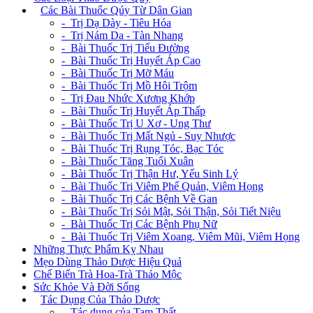
+
Các Bài Thuốc Qúy Từ Dân Gian
- Trị Dạ Dày - Tiêu Hóa
- Trị Nám Da - Tàn Nhang
- Bài Thuốc Trị Tiểu Đường
- Bài Thuốc Trị Huyết Áp Cao
- Bài Thuốc Trị Mỡ Máu
- Bài Thuốc Trị Mồ Hôi Trộm
- Trị Đau Nhức Xương Khớp
- Bài Thuốc Trị Huyết Áp Thấp
- Bài Thuốc Trị U Xơ - Ung Thư
- Bài Thuốc Trị Mất Ngủ - Suy Nhược
- Bài Thuốc Trị Rụng Tóc, Bạc Tóc
- Bài Thuốc Tăng Tuổi Xuân
- Bài Thuốc Trị Thận Hư, Yếu Sinh Lý
- Bài Thuốc Trị Viêm Phế Quản, Viêm Họng
- Bài Thuốc Trị Các Bệnh Về Gan
- Bài Thuốc Trị Sỏi Mật, Sỏi Thận, Sỏi Tiết Niệu
- Bài Thuốc Trị Các Bệnh Phụ Nữ
- Bài Thuốc Trị Viêm Xoang, Viêm Mũi, Viêm Họng
Những Thực Phẩm Kỵ Nhau
Mẹo Dùng Thảo Dược Hiệu Quả
Chế Biến Trà Hoa-Trà Thảo Mộc
Sức Khỏe Và Đời Sống
+
Tác Dụng Của Thảo Dược
- Tác dụng của Tam Thất