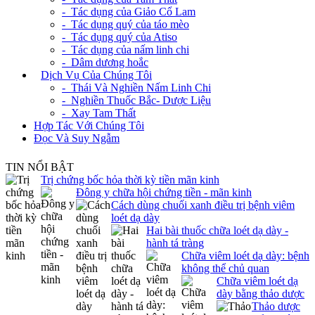
- Tác dụng của Giảo Cổ Lam
- Tác dụng quý của táo mèo
- Tác dụng quý của Atiso
- Tác dụng của nấm linh chi
- Dâm dương hoắc
+
Dịch Vụ Của Chúng Tôi
- Thái Và Nghiền Nấm Linh Chi
- Nghiền Thuốc Bắc- Dược Liệu
- Xay Tam Thất
Hợp Tác Với Chúng Tôi
Đọc Và Suy Ngẫm
TIN NỔI BẬT
Trị chứng bốc hỏa thời kỳ tiền mãn kinh
Đông y chữa hội chứng tiền - mãn kinh
Cách dùng chuối xanh điều trị bệnh viêm
loét dạ dày
Hai bài thuốc chữa loét dạ dày -
hành tá tràng
Chữa viêm loét dạ dày: bệnh
không thể chủ quan
Chữa viêm loét dạ
dày bằng thảo dược
Thảo dược