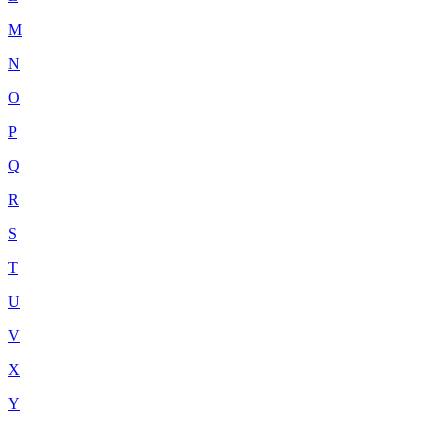
M
N
O
P
Q
R
S
T
U
V
X
Y