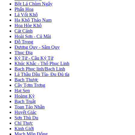
Bột Lá Chùm Ngây
Phấn Hoa
Lá Vối Khô
Hạ Khô Thảo Nam
Hoa Hòe Khô
Cát Cánh
Hoài Sơn - Củ Mài
Đỗ Trọng
Đương Quy - Sâm Quy
Thục Địa
Kỷ Tử - Câu Kỷ Tử
Khúc Khắc - Thổ Phục Linh
Bạch Phục linh/Bạch Linh
Lá Thầu Dầu Tía- Đu Đủ tía
Bạch Thược
Cây Tơm Trơng
Hạt Sen
Hoàng Kỳ
Bạch Truật
Toan Táo Nhân
Huyết Giác
Sơn Thù Du
Chỉ Thực
Kinh Giới
Mạch Môn Đông