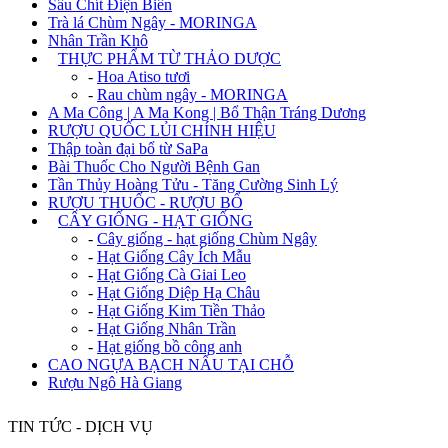
Sâu Chít Điện Biên
Trà lá Chùm Ngây - MORINGA
Nhân Trần Khô
+
THỰC PHẨM TỪ THẢO DƯỢC
-
Hoa Atiso tươi
-
Rau chùm ngây - MORINGA
A Ma Công | A Ma Kong | Bổ Thận Tráng Dương
RƯỢU QUỐC LỦI CHÍNH HIỆU
Thập toàn đại bổ từ SaPa
Bài Thuốc Cho Người Bệnh Gan
Tần Thủy Hoàng Tửu - Tăng Cường Sinh Lý
RƯỢU THUỐC - RƯỢU BỔ
+
CÂY GIỐNG - HẠT GIỐNG
-
Cây giống - hạt giống Chùm Ngây
-
Hạt Giống Cây Ích Mẫu
-
Hạt Giống Cà Giai Leo
-
Hạt Giống Diệp Hạ Châu
-
Hạt Giống Kim Tiền Thảo
-
Hạt Giống Nhân Trần
-
Hạt giống bồ công anh
CAO NGỰA BẠCH NẤU TẠI CHỖ
Rượu Ngô Hà Giang
TIN TỨC - DỊCH VỤ