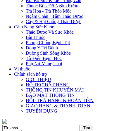
Bồi Bổ Sức Khỏe - Tăng Cân
Thuốc Bổ - Đồ Ngâm Rượu
Trà Hoa - Trà Thảo Mộc
Ngâm Chân - Tắm Thảo Dược
Cây & Hạt Giống Thảo Dược
Cẩm Nang Sức Khỏe
Thảo Dược Và Sức Khỏe
Bài Thuốc
Phòng Chống Bệnh Tật
Đông Y Trị Bệnh
Dưỡng Sinh Sống Khỏe
Từ Điển Bệnh Học
Phụ Nữ Mang Thai
Vị thuốc
Chính sách hỗ trợ
GIỚI THIỆU
HỖ TRỢ ĐẶT HÀNG
THÔNG TIN KHUYẾN MÃI
BẢO MẬT THÔNG TIN
ĐỔI -TRẢ HÀNG & HOÀN TIỀN
GIAO HÀNG & THANH TOÁN
TUYỂN DỤNG