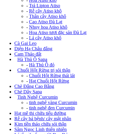
-
Hoa Atiso khô
-
Trả Lipton Atiso
-
Rễ cây Atiso khô
-
Thân cây Atiso khô
-
Cao Atiso Đà Lạt
-
Nhụy hoa Atiso khô
-
Hoa Atiso tươi đặc sản Đà Lạt
-
Lá cây Atiso khô
Cà Gai Leo
Diệp Hạ Châu đắng
Cam Thảo đất
+
Hà Thủ Ô Sapa
-
Hà Thủ Ô đỏ
+
Chuối Hột Rừng trị sỏi thận
-
Chuối Hột Rừng thái lát
-
Hạt Chuối Hột Rừng
Chè Đắng Cao Bằng
Chè Dây Sapa
+
Tinh Nghệ Curcumin
-
tinh nghệ vàng Curcumin
-
tinh nghệ đen Curcumin
Hạt mê thi chữa tiểu đường
Rễ cây bá bệnh/ cây mật nhân
Kim tiền thảo chữa sỏi thận
Sâm Ngọc Linh thiên nhiên