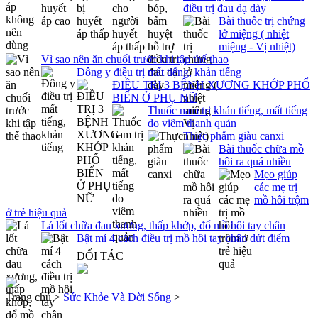
điều trị đau dạ dày
Bài thuốc trị chứng
lở miệng ( nhiệt
miệng - Vị nhiệt)
Vì sao nên ăn chuối trước khi tập thể thao
Đông y điều trị mất tiếng, khản tiếng
ĐIỀU TRỊ 3 BỆNH XƯƠNG KHỚP PHỔ
BIẾN Ở PHỤ NỮ
Thuốc nam trị khản tiếng, mất tiếng
do viêm thanh quản
Thực phẩm giàu canxi
Bài thuốc chữa mồ
hôi ra quá nhiều
Mẹo giúp
các mẹ trị
mồ hôi trộm
ở trẻ hiệu quả
Lá lốt chữa đau xương, thấp khớp, đổ mồ hôi tay chân
Bật mí 4 cách điều trị mồ hôi tay chân dứt điểm
ĐỐI TÁC
Trang chủ >
Sức Khỏe Và Đời Sống
>