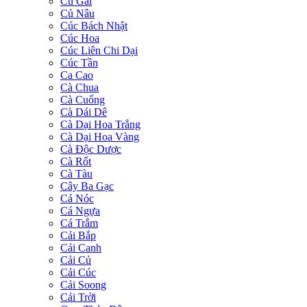
Củ Gai
Củ Nâu
Cúc Bách Nhật
Cúc Hoa
Cúc Liên Chi Dại
Cúc Tần
Ca Cao
Cà Chua
Cà Cuống
Cà Dái Dê
Cà Dại Hoa Trắng
Cà Dại Hoa Vàng
Cà Độc Dược
Cà Rốt
Cà Tàu
Cây Ba Gạc
Cá Nóc
Cá Ngựa
Cá Trắm
Cải Bắp
Cải Canh
Cải Củ
Cải Cúc
Cải Soong
Cải Trời