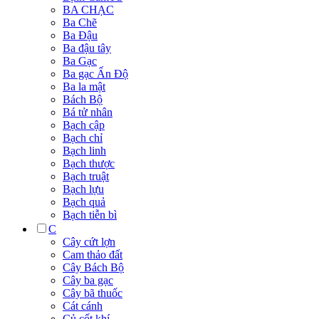
BA CHẠC
Ba Chẽ
Ba Đậu
Ba đậu tây
Ba Gạc
Ba gạc Ấn Độ
Ba la mật
Bách Bộ
Bá tử nhân
Bạch cập
Bạch chỉ
Bạch linh
Bạch thược
Bạch truật
Bạch lựu
Bạch quả
Bạch tiễn bì
C
Cây cứt lợn
Cam thảo đất
Cây Bách Bộ
Cây ba gạc
Cây bã thuốc
Cát cánh
Củ cốt khí