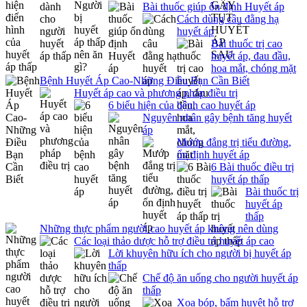
Bài thuốc giúp ổn định Huyết áp
Cách dùng câu đằng hạ
huyết áp
Bài thuốc trị cao
huyết áp, đau đầu,
hoa mắt, chóng mặt
Bệnh Huyết Áp Cao-Những Điều Bạn Cần Biết
Huyết áp cao và phương pháp điều trị
6 biểu hiện của bệnh cao huyết áp
Nguyên nhân gây bệnh tăng huyết
áp
Mướp đắng trị tiểu đường,
ổn định huyết áp
6 Bài thuốc điều trị
huyết áp thấp
Bài thuốc trị
huyết áp
thấp
Những thực phẩm người cao huyết áp không nên dùng
Các loại thảo dược hỗ trợ điều trị huyết áp cao
Lời khuyên hữu ích cho người bị huyết áp
thấp
Chế độ ăn uống cho người huyết áp
thấp
Xoa bóp, bấm huyệt hỗ trợ