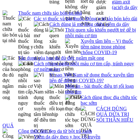
giảm axít
(acid) dạ dày
Thuốc nam chữa táo bón tại nhà
Các vị thuốc và bài thuốc Đông y trị táo bón kéo dài
Cách dùng lá mơ lông chữa viêm dạ dày
Thói quen xấu khiến người trẻ dễ bị
nhồi máu cơ tim
Xuyên tâm liên – Vị thuốc
tiềm năng trong phòng
chống COVID-19
Tác dụng của hoa đu đủ đực ngâm mật ong
Cách phòng ngừa nhồi máu cơ tim cấp, tránh nguy
cơ ngừng tim
Vì sao Việt Nam sử dụng thuốc xuyên tâm
liên để điều trị COVID-19?
Món ăn - bài thuốc điều trị rối loạn
nhịp tim
Cách dùng thục địa chữa tóc
bạc sớm
CÁCH DÙNG
QUẢ DỨA TRỊ
SỎI THẬN HIỆU
QUẢ
Công thức làm đẹp da từ bột trà xanh
Viêm dạ dày theo y học cổ truyền