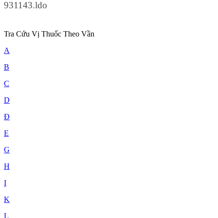
931143.ldo
Tra Cứu Vị Thuốc Theo Vần
A
B
C
D
Đ
E
G
H
I
K
L