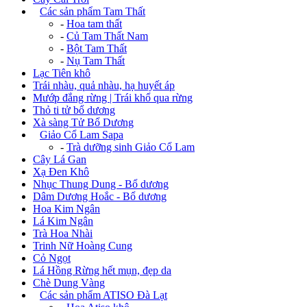
+
Các sản phẩm Tam Thất
-
Hoa tam thất
-
Củ Tam Thất Nam
-
Bột Tam Thất
-
Nụ Tam Thất
Lạc Tiên khô
Trái nhàu, quả nhàu, hạ huyết áp
Mướp đắng rừng | Trái khổ qua rừng
Thỏ ti tử bổ dương
Xà sàng Tử Bổ Dương
+
Giảo Cổ Lam Sapa
-
Trà dưỡng sinh Giảo Cổ Lam
Cây Lá Gan
Xạ Đen Khô
Nhục Thung Dung - Bổ dương
Dâm Dương Hoắc - Bổ dương
Hoa Kim Ngân
Lá Kim Ngân
Trà Hoa Nhài
Trinh Nữ Hoàng Cung
Cỏ Ngọt
Lá Hồng Rừng hết mụn, đẹp da
Chè Dung Vàng
+
Các sản phẩm ATISO Đà Lạt