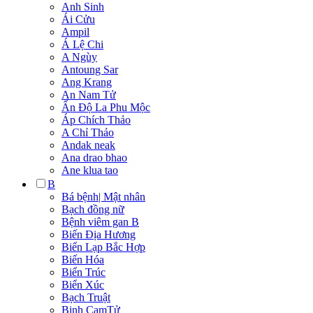
Anh Sinh
Ái Cửu
Ampil
Á Lệ Chi
A Ngùy
Antoung Sar
Ang Krang
An Nam Tử
Ấn Độ La Phu Mộc
Áp Chích Thảo
A Chỉ Thảo
Andak neak
Ana drao bhao
Ane klua tao
B
Bá bệnh| Mật nhân
Bạch đồng nữ
Bệnh viêm gan B
Biến Địa Hương
Biến Lạp Bắc Hợp
Biến Hóa
Biển Trúc
Biển Xúc
Bạch Truật
Bịnh CamTử