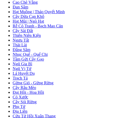
Cao Chè Vằng
Đan Sâm
Hạt Muồng | Thảo Quyết Minh
Cây Dừa Cạn Khô
Hạt Mùi | Ngò Hạt
Rễ Cỏ Tranh - Bạch Mao Căn
Cây Sài Đất
Thiên Niên Kiện
Ngưu Tất
Thài Lài
Đẳng Sâm
Nhục Quế - Quế Chi
Tầm Gửi Cây Gạo
Ngũ Gia Bì
Ngũ Vị Tử
Lá Huyết Dụ
Trạch Tả
Gừng Gió - Gừng Rừng
Cây Râu Mèo
Đại Hồi - Hoa Hồi
Cỏ Xước
Cây Sói Rừng
Phụ Tử
Địa Liền
Cửu Tử Hồi Xuân Thang