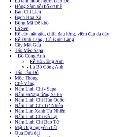
Lá tắm thuốc người Dao Đỏ
Hồng Sâm bồi bổ cơ thể
Bán Chi Liên
Bạch Hoa Xà
Bông Mã Đề khô
Lá Sen
Rễ cây mật gấu, chữa đau lưng, viêm đau dạ dày
Rễ Đinh Lăng | Củ Đinh Lăng
Cây Mật Gấu
Táo Mèo Sapa
+
Bồ Công Anh
-
Rễ Bồ Công Anh
-
Lá Bồ Công Anh
Táo Tầu Đỏ
Mộc Thông
Chè Vằng
Nấm Linh Chi - Sapa
Nấm Hương rừng Sa Pa
Nấm Linh Chi Hàn Quốc
Nấm Linh Chi Tự Nhiên
Nấm Lim Xanh Tự Nhiên
Nấm Linh Chi Đà Lạt
Nấm Linh Chi Bao Tử
Mật Ong nguyên chất
Quả Dứa dại