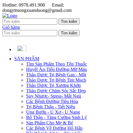
Hotline: 0978.491.908
Email:
dongytruongxuanduong@gmail.com
Giỏ hàng
SẢN PHẨM
Tìm Sản Phẩm Theo Tên Thuốc
Huyết Áp-Tiểu Đường-Mỡ Máu
Thảo Dược Trị Bệnh Gan - Mật
Thảo Dược Trị Bệnh Tim Mạch
Thảo Dược Trị Xương Khớp
Thảo Dược Chăm Sóc Sắc Đẹp
Suy Nhược- Stress- Mất Ngủ
Các Bệnh Đường Tiêu Hóa
Trị Bệnh Thận - Tiết Niệu
Ung Bướu - U Xơ - U Nang
Bổ Thận - Tăng Cường Sinh Lý
Sản Phẩm Cho Mẹ & Bé
Các Bệnh Về Đường Hô Hấp