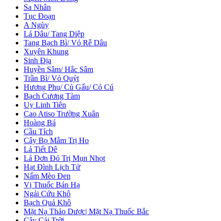
Sa Nhân
Tục Đoạn
A Ngùy
Lá Dâu/ Tang Diệp
Tang Bạch Bì/ Vỏ Rễ Dâu
Xuyên Khung
Sinh Địa
Huyền Sâm/ Hắc Sâm
Trần Bì/ Vỏ Quýt
Hương Phụ/ Củ Gấu/ Cỏ Cú
Bạch Cương Tàm
Uy Linh Tiên
Cao Atiso Trường Xuân
Hoàng Bá
Cầu Tích
Cây Bọ Mắm Trị Ho
Lá Tiết Dê
Lá Đơn Đỏ Trị Mụn Nhọt
Hạt Đình Lịch Tử
Nấm Mèo Đen
Vị Thuốc Bán Hạ
Ngải Cứu Khô
Bạch Quả Khô
Mặt Nạ Thảo Dược| Mặt Nạ Thuốc Bắc
Cây Cải Trời