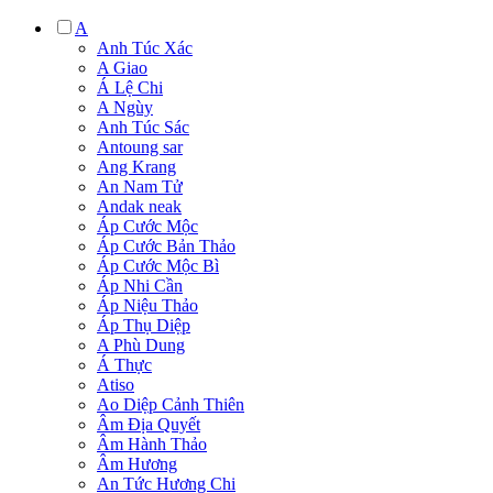
A
Anh Túc Xác
A Giao
Á Lệ Chi
A Ngùy
Anh Túc Sác
Antoung sar
Ang Krang
An Nam Tử
Andak neak
Áp Cước Mộc
Áp Cước Bản Thảo
Áp Cước Mộc Bì
Áp Nhi Cần
Áp Niệu Thảo
Áp Thụ Diệp
A Phù Dung
Á Thực
Atiso
Ao Diệp Cảnh Thiên
Âm Địa Quyết
Âm Hành Thảo
Âm Hương
An Tức Hương Chi