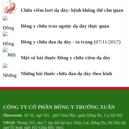
dày
(15/10/2024)
Chữa viêm loét dạ dày: bệnh không thể chủ quan
(15/10/2024)
Đông y chữa trào ngược dạ dày thực quản
(23/05/2018)
Đông y chữa đau dạ dày - tá tràng
(07/11/2017)
Một số bài thuốc Đông y chữa viêm dạ dày
(06/11/2017)
Những bài thuốc chữa đau dạ dày theo kinh
nghiệm dân gian
(19/05/2015)
CÔNG TY CỔ PHẦN ĐÔNG Y TRƯỜNG XUÂN
Showroom
: Số 36, ngõ 165, phố Chùa Bộc, quận Đống Đa, T.p Hà Nội
VPGD
: Phòng 310, nhà 7, tập thể đại học Thủy Lợi, Đống Đa, Hà Nội (đi
ngõ 95 hoặc ngõ 165 Chùa Bộc vào);