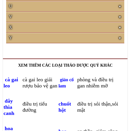
U
V
X
Y
XEM THÊM CÁC LOẠI THẢO DƯỢC QUÝ KHÁC
cà gai
cà gai leo giải
phòng và điều trị
giảo cổ
leo
rượu bảo vệ gan
gan nhiễm mỡ
lam
dây
điều trị tiểu
chuốt
điều trị sỏi thận,sỏi
thìa
đường
hột
mật
canh
hoa