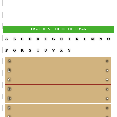
TRA CỨU VỊ THUỐC THEO VẦN
A
B
C
D
Đ
E
G
H
I
K
L
M
N
O
P
Q
R
S
T
U
V
X
Y
A
B
C
D
Đ
E