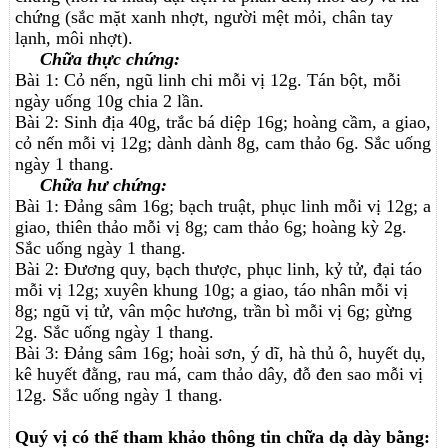
chứng (sắc mặt xanh nhợt, người mệt mỏi, chân tay
lạnh, môi nhợt).
Chữa thực chứng:
Bài 1: Cỏ nến, ngũ linh chi mỗi vị 12g. Tán bột, mỗi
ngày uống 10g chia 2 lần.
Bài 2: Sinh địa 40g, trắc bá diệp 16g; hoàng cầm, a giao,
cỏ nến mỗi vị 12g; dành dành 8g, cam thảo 6g. Sắc uống
ngày 1 thang.
Chữa hư chứng:
Bài 1: Đảng sâm 16g; bạch truật, phục linh mỗi vị 12g; a
giao, thiên thảo mỗi vị 8g; cam thảo 6g; hoàng kỳ 2g.
Sắc uống ngày 1 thang.
Bài 2: Đương quy, bạch thược, phục linh, kỷ tử, đại táo
mỗi vị 12g; xuyên khung 10g; a giao, táo nhân mỗi vị
8g; ngũ vị tử, vân mộc hương, trần bì mỗi vị 6g; gừng
2g. Sắc uống ngày 1 thang.
Bài 3: Đảng sâm 16g; hoài sơn, ý dĩ, hà thủ ô, huyết dụ,
kê huyết đằng, rau má, cam thảo dây, đỗ đen sao mỗi vị
12g. Sắc uống ngày 1 thang.
Quý vị có thể tham khảo thông tin chữa dạ dày bằng: