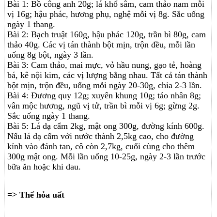
Bài 1: Bồ công anh 20g; lá khổ sâm, cam thảo nam mỗi
vị 16g; hậu phác, hương phụ, nghệ mỗi vị 8g. Sắc uống
ngày 1 thang.
Bài 2: Bạch truật 160g, hậu phác 120g, trần bì 80g, cam
thảo 40g. Các vị tán thành bột mịn, trộn đều, mỗi lần
uống 8g bột, ngày 3 lần.
Bài 3: Cam thảo, mai mực, vỏ hầu nung, gạo tẻ, hoàng
bá, kê nội kim, các vị lượng bằng nhau. Tất cả tán thành
bột mịn, trộn đều, uống mỗi ngày 20-30g, chia 2-3 lần.
Bài 4: Đương quy 12g; xuyên khung 10g; táo nhân 8g;
vân mộc hương, ngũ vị tử, trần bì mỗi vị 6g; gừng 2g.
Sắc uống ngày 1 thang.
Bài 5: Lá dạ cẩm 2kg, mật ong 300g, đường kính 600g.
Nấu lá dạ cẩm với nước thành 2,5kg cao, cho đường
kính vào đánh tan, cô còn 2,7kg, cuối cùng cho thêm
300g mật ong. Mỗi lần uống 10-25g, ngày 2-3 lần trước
bữa ăn hoặc khi đau.
=> Thể hỏa uất