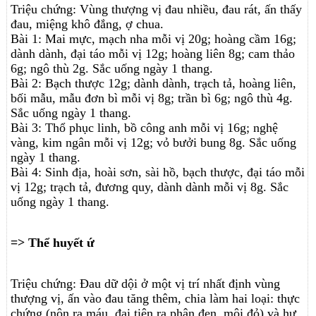
Triệu chứng: Vùng thượng vị đau nhiều, đau rát, ấn thấy
đau, miệng khô đắng, ợ chua.
Bài 1: Mai mực, mạch nha mỗi vị 20g; hoàng cầm 16g;
dành dành, đại táo mỗi vị 12g; hoàng liên 8g; cam thảo
6g; ngô thù 2g. Sắc uống ngày 1 thang.
Bài 2: Bạch thược 12g; dành dành, trạch tả, hoàng liên,
bối mẫu, mẫu đơn bì mỗi vị 8g; trần bì 6g; ngô thù 4g.
Sắc uống ngày 1 thang.
Bài 3: Thổ phục linh, bồ công anh mỗi vị 16g; nghệ
vàng, kim ngân mỗi vị 12g; vỏ bưởi bung 8g. Sắc uống
ngày 1 thang.
Bài 4: Sinh địa, hoài sơn, sài hồ, bạch thược, đại táo mỗi
vị 12g; trạch tả, đương quy, dành dành mỗi vị 8g. Sắc
uống ngày 1 thang.
=> Thể huyết ứ
Triệu chứng: Đau dữ dội ở một vị trí nhất định vùng
thượng vị, ấn vào đau tăng thêm, chia làm hai loại: thực
chứng (nôn ra máu, đại tiện ra phân đen, môi đỏ) và hư