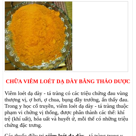
CHỮA VIÊM LOÉT DẠ DÀY BẰNG THẢO DƯỢC
Viêm loét dạ dày - tá tràng có các triệu chứng đau vùng
thượng vị, ợ hơi, ợ chua, bụng đầy trướng, ấn thấy đau.
Trong y học cổ truyền, viêm loét dạ dày - tá tràng thuộc
phạm vi chứng vị thống, được phân thành các thể: khí
trệ (khí uất), hỏa uất và huyết ứ, mỗi thể có những triệu
chứng đặc trưng.
Các thuốc điều trị
viêm loét dạ dày
- tá tràng trong y