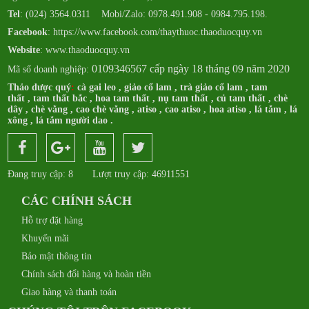
Tel
: (024) 3564.0311 Mobi/Zalo: 0978.491.908 - 0984.795.198.
Facebook
:
https://www.facebook.com/thaythuoc.thaoduocquy.vn
Website
: www.thaoduocquy.vn
0109346567 cấp ngày 18 tháng 09 năm 2020
Mã số doanh nghiệp:
Thảo dược quý
:
cà gai leo
,
giảo cổ lam
,
trà giảo cổ lam
,
tam
thất
,
tam thất bắc
,
hoa tam thất
,
nụ tam thất
,
củ tam thất
,
chè
dây
,
chè vằng
,
cao chè vằng
,
atiso
,
cao atiso
,
hoa atiso
,
lá tắm
,
lá
xông
,
lá tắm người dao
.
Đang truy cập: 8
Lượt truy cập: 46911551
CÁC CHÍNH SÁCH
Hỗ trợ đặt hàng
Khuyến mãi
Bảo mật thông tin
Chính sách đổi hàng và hoàn tiền
Giao hàng và thanh toán