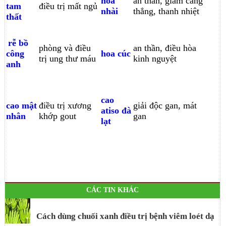
hoa
an thần, giảm căng
tam
điều trị mất ngủ
nhài
thẳng, thanh nhiệt
thất
rễ bồ
phòng và điều
an thần, điều hòa
công
hoa cúc
trị ung thư máu
kinh nguyệt
anh
cao
cao mật
điều trị xương
giải độc gan, mát
atiso đà
nhân
khớp gout
gan
lạt
CÁC TIN KHÁC
Cách dùng chuối xanh điều trị bệnh viêm loét dạ