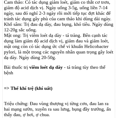
Cam thảo: Có tác dụng giảm loét, giảm co thắt cơ trơn,
giảm độ acid dịch vị. Ngày uống 3-5g, uống liền 7-14
ngày, sau đó nghỉ 2-3 ngày rồi mới tiếp tục đợt khác để
tránh tác dụng gây phù của cam thảo khi dùng dài ngày.
Khổ sâm: Trị đau dạ dày, đau bụng, khó tiêu. Ngày dùng
12-20g sắc uống.
Mật ong: Trị viêm loét dạ dày - tá tràng. Bên cạnh tác
dụng làm giảm độ acid dịch vị, giảm đau và giảm loét,
mật ong còn có tác dụng ức chế vi khuẩn Helicobacter
pylori, là một trong các nguyên nhân quan trọng gây loét
dạ dày. Ngày dùng 20-50g.
Bài thuốc trị
viêm loét dạ dày
- tá tràng tùy theo thể
bệnh
=> Thể khí trệ (khí uất)
Triệu chứng: Đau vùng thượng vị từng cơn, đau lan ra
hai mạng sườn, xuyên ra sau lưng, bụng đầy trướng, ấn
thấy đau, ợ hơi, ợ chua.