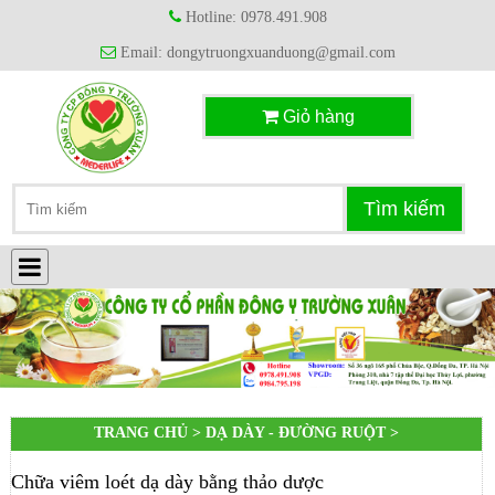
Hotline: 0978.491.908
Email: dongytruongxuanduong@gmail.com
Giỏ hàng
TRANG CHỦ >
DẠ DÀY - ĐƯỜNG RUỘT
>
Chữa viêm loét dạ dày bằng thảo dược