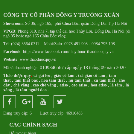
CÔNG TY CỔ PHẦN ĐÔNG Y TRƯỜNG XUÂN
Showroom
: Số 36, ngõ 165, phố Chùa Bộc, quận Đống Đa, T.p Hà Nội
VPGD
: Phòng 310, nhà 7, tập thể đại học Thủy Lợi, Đống Đa, Hà Nội (đi
ngõ 95 hoặc ngõ 165 Chùa Bộc vào);
Tel
: (024) 3564.0311 Mobi/Zalo: 0978.491.908 - 0984.795.198.
Facebook
:
https://www.facebook.com/thaythuoc.thaoduocquy.vn
Website
: www.thaoduocquy.vn
0109346567 cấp ngày 18 tháng 09 năm 2020
Mã số doanh nghiệp:
Thảo dược quý
:
cà gai leo
,
giảo cổ lam
,
trà giảo cổ lam
,
tam
thất
,
tam thất bắc
,
hoa tam thất
,
nụ tam thất
,
củ tam thất
,
chè
dây
,
chè vằng
,
cao chè vằng
,
atiso
,
cao atiso
,
hoa atiso
,
lá tắm
,
lá
xông
,
lá tắm người dao
.
Đang truy cập: 6
Lượt truy cập: 46916483
CÁC CHÍNH SÁCH
Hỗ trợ đặt hàng