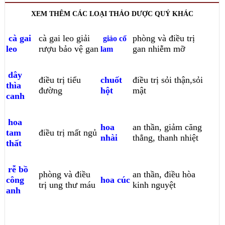
XEM THÊM CÁC LOẠI THẢO DƯỢC QUÝ KHÁC
cà gai
cà gai leo giải
phòng và điều trị
giảo cổ
leo
rượu bảo vệ gan
gan nhiễm mỡ
lam
dây
điều trị tiểu
chuốt
điều trị sỏi thận,sỏi
thìa
đường
hột
mật
canh
hoa
hoa
an thần, giảm căng
tam
điều trị mất ngủ
nhài
thẳng, thanh nhiệt
thất
rễ bồ
phòng và điều
an thần, điều hòa
công
hoa cúc
trị ung thư máu
kinh nguyệt
anh