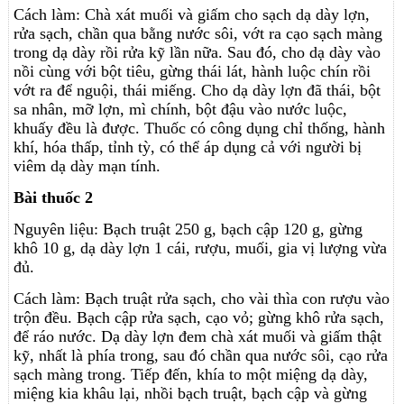
Cách làm: Chà xát muối và giấm cho sạch dạ dày lợn,
rửa sạch, chần qua bằng nước sôi, vớt ra cạo sạch màng
trong dạ dày rồi rửa kỹ lần nữa. Sau đó, cho dạ dày vào
nồi cùng với bột tiêu, gừng thái lát, hành luộc chín rồi
vớt ra để nguội, thái miếng. Cho dạ dày lợn đã thái, bột
sa nhân, mỡ lợn, mì chính, bột đậu vào nước luộc,
khuấy đều là được. Thuốc có công dụng chỉ thống, hành
khí, hóa thấp, tỉnh tỳ, có thể áp dụng cả với người bị
viêm dạ dày mạn tính.
Bài thuốc 2
Nguyên liệu: Bạch truật 250 g, bạch cập 120 g, gừng
khô 10 g, dạ dày lợn 1 cái, rượu, muối, gia vị lượng vừa
đủ.
Cách làm: Bạch truật rửa sạch, cho vài thìa con rượu vào
trộn đều. Bạch cập rửa sạch, cạo vỏ; gừng khô rửa sạch,
để ráo nước. Dạ dày lợn đem chà xát muối và giấm thật
kỹ, nhất là phía trong, sau đó chần qua nước sôi, cạo rửa
sạch màng trong. Tiếp đến, khía to một miệng dạ dày,
miệng kia khâu lại, nhồi bạch truật, bạch cập và gừng