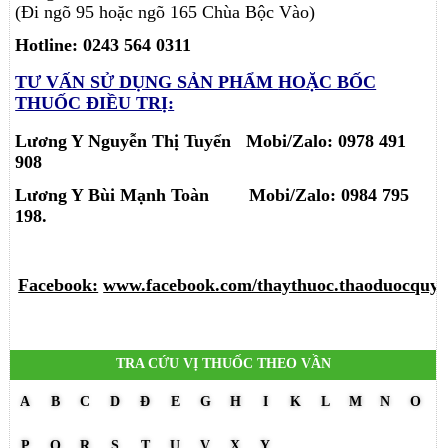
(Đi ngõ 95 hoặc ngõ 165 Chùa Bộc Vào)
Hotline: 0243 564 0311
TƯ VẤN SỬ DỤNG SẢN PHẨM
HOẶC BỐC
THUỐC ĐIỀU TRỊ:
Lương Y Nguyễn Thị Tuyển Mobi/Zalo: 0978 491
908
Lương Y Bùi Mạnh Toàn
Mobi/Zalo:
0984 795
198.
Facebook:
www.facebook.com/thaythuoc.thaoduocquy.
TRA CỨU VỊ THUỐC THEO VẦN
A
B
C
D
Đ
E
G
H
I
K
L
M
N
O
P
Q
R
S
T
U
V
X
Y