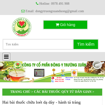
Hotline: 0978.491.908
Email: dongytruongxuanduong@gmail.com
Giỏ hàng
TRANG CHỦ >
CÁC BÀI THUỐC QÚY TỪ DÂN GIAN
>
Hai bài thuốc chữa loét dạ dày - hành tá tràng