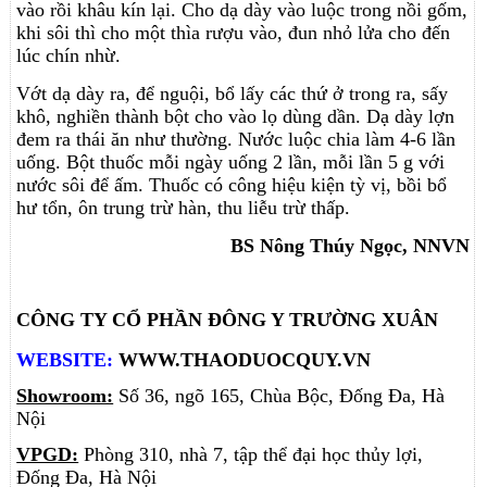
vào rồi khâu kín lại. Cho dạ dày vào luộc trong nồi gốm,
khi sôi thì cho một thìa rượu vào, đun nhỏ lửa cho đến
lúc chín nhừ.
Vớt dạ dày ra, để nguội, bổ lấy các thứ ở trong ra, sấy
khô, nghiền thành bột cho vào lọ dùng dần. Dạ dày lợn
đem ra thái ăn như thường. Nước luộc chia làm 4-6 lần
uống. Bột thuốc mỗi ngày uống 2 lần, mỗi lần 5 g với
nước sôi để ấm. Thuốc có công hiệu kiện tỳ vị, bồi bổ
hư tổn, ôn trung trừ hàn, thu liễu trừ thấp.
BS Nông Thúy Ngọc, NNVN
CÔNG TY CỔ PHẦN ĐÔNG Y TRƯỜNG XUÂN
WEBSITE:
WWW.THAODUOCQUY.VN
Showroom:
Số 36, ngõ 165, Chùa Bộc, Đống Đa, Hà
Nội
VPGD:
Phòng 310, nhà 7, tập thể đại học thủy lợi,
Đống Đa, Hà Nội