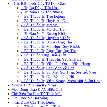
+
Các Bài Thuốc Qúy Từ Dân Gian
- Trị Dạ Dày - Tiêu Hóa
- Trị Nám Da - Tàn Nhang
- Bài Thuốc Trị Tiểu Đường
- Bài Thuốc Trị Huyết Áp Cao
- Bài Thuốc Trị Mỡ Máu
- Bài Thuốc Trị Mồ Hôi Trộm
- Trị Đau Nhức Xương Khớp
- Bài Thuốc Trị Huyết Áp Thấp
- Bài Thuốc Trị U Xơ - Ung Thư
- Bài Thuốc Trị Mất Ngủ - Suy Nhược
- Bài Thuốc Trị Rụng Tóc, Bạc Tóc
- Bài Thuốc Tăng Tuổi Xuân
- Bài Thuốc Trị Thận Hư, Yếu Sinh Lý
- Bài Thuốc Trị Viêm Phế Quản, Viêm Họng
- Bài Thuốc Trị Các Bệnh Về Gan
- Bài Thuốc Trị Sỏi Mật, Sỏi Thận, Sỏi Tiết Niệu
- Bài Thuốc Trị Các Bệnh Phụ Nữ
- Bài Thuốc Trị Viêm Xoang, Viêm Mũi, Viêm Họng
Những Thực Phẩm Kỵ Nhau
Mẹo Dùng Thảo Dược Hiệu Quả
Chế Biến Trà Hoa-Trà Thảo Mộc
Sức Khỏe Và Đời Sống
+
Tác Dụng Của Thảo Dược
- Tác dụng của Tam Thất