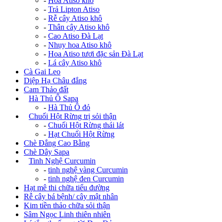
-
Hoa Atiso khô
-
Trả Lipton Atiso
-
Rễ cây Atiso khô
-
Thân cây Atiso khô
-
Cao Atiso Đà Lạt
-
Nhụy hoa Atiso khô
-
Hoa Atiso tươi đặc sản Đà Lạt
-
Lá cây Atiso khô
Cà Gai Leo
Diệp Hạ Châu đắng
Cam Thảo đất
+
Hà Thủ Ô Sapa
-
Hà Thủ Ô đỏ
+
Chuối Hột Rừng trị sỏi thận
-
Chuối Hột Rừng thái lát
-
Hạt Chuối Hột Rừng
Chè Đắng Cao Bằng
Chè Dây Sapa
+
Tinh Nghệ Curcumin
-
tinh nghệ vàng Curcumin
-
tinh nghệ đen Curcumin
Hạt mê thi chữa tiểu đường
Rễ cây bá bệnh/ cây mật nhân
Kim tiền thảo chữa sỏi thận
Sâm Ngọc Linh thiên nhiên