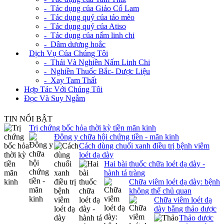
- Tác dụng của Giảo Cổ Lam
- Tác dụng quý của táo mèo
- Tác dụng quý của Atiso
- Tác dụng của nấm linh chi
- Dâm dương hoắc
+
Dịch Vụ Của Chúng Tôi
- Thái Và Nghiền Nấm Linh Chi
- Nghiền Thuốc Bắc- Dược Liệu
- Xay Tam Thất
Hợp Tác Với Chúng Tôi
Đọc Và Suy Ngẫm
TIN NỔI BẬT
Trị chứng bốc hỏa thời kỳ tiền mãn kinh
Đông y chữa hội chứng tiền - mãn kinh
Cách dùng chuối xanh điều trị bệnh viêm
loét dạ dày
Hai bài thuốc chữa loét dạ dày -
hành tá tràng
Chữa viêm loét dạ dày: bệnh
không thể chủ quan
Chữa viêm loét dạ
dày bằng thảo dược
Thảo dược