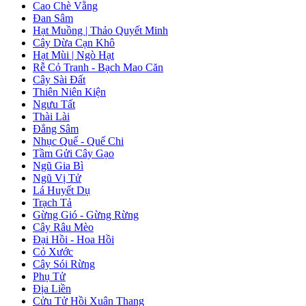
Cao Chè Vằng
Đan Sâm
Hạt Muồng | Thảo Quyết Minh
Cây Dừa Cạn Khô
Hạt Mùi | Ngò Hạt
Rễ Cỏ Tranh - Bạch Mao Căn
Cây Sài Đất
Thiên Niên Kiện
Ngưu Tất
Thài Lài
Đẳng Sâm
Nhục Quế - Quế Chi
Tầm Gửi Cây Gạo
Ngũ Gia Bì
Ngũ Vị Tử
Lá Huyết Dụ
Trạch Tả
Gừng Gió - Gừng Rừng
Cây Râu Mèo
Đại Hồi - Hoa Hồi
Cỏ Xước
Cây Sói Rừng
Phụ Tử
Địa Liền
Cửu Tử Hồi Xuân Thang