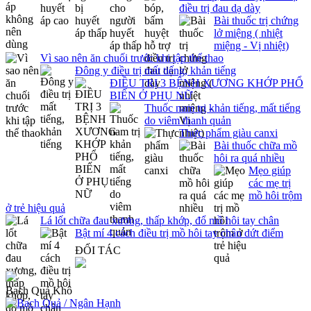
điều trị đau dạ dày
Bài thuốc trị chứng
lở miệng ( nhiệt
miệng - Vị nhiệt)
Vì sao nên ăn chuối trước khi tập thể thao
Đông y điều trị mất tiếng, khản tiếng
ĐIỀU TRỊ 3 BỆNH XƯƠNG KHỚP PHỔ
BIẾN Ở PHỤ NỮ
Thuốc nam trị khản tiếng, mất tiếng
do viêm thanh quản
Thực phẩm giàu canxi
Bài thuốc chữa mồ
hôi ra quá nhiều
Mẹo giúp
các mẹ trị
mồ hôi trộm
ở trẻ hiệu quả
Lá lốt chữa đau xương, thấp khớp, đổ mồ hôi tay chân
Bật mí 4 cách điều trị mồ hôi tay chân dứt điểm
ĐỐI TÁC
Bạch Quả Khô