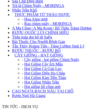
Sâu Chít Điện Biên
Trà lá Chùm Ngây - MORINGA
Nhân Trần Khô
+
THỰC PHẨM TỪ THẢO DƯỢC
-
Hoa Atiso tươi
-
Rau chùm ngây - MORINGA
A Ma Công | A Ma Kong | Bổ Thận Tráng Dương
RƯỢU QUỐC LỦI CHÍNH HIỆU
Thập toàn đại bổ từ SaPa
Bài Thuốc Cho Người Bệnh Gan
Tần Thủy Hoàng Tửu - Tăng Cường Sinh Lý
RƯỢU THUỐC - RƯỢU BỔ
+
CÂY GIỐNG - HẠT GIỐNG
-
Cây giống - hạt giống Chùm Ngây
-
Hạt Giống Cây Ích Mẫu
-
Hạt Giống Cà Giai Leo
-
Hạt Giống Diệp Hạ Châu
-
Hạt Giống Kim Tiền Thảo
-
Hạt Giống Nhân Trần
-
Hạt giống bồ công anh
CAO NGỰA BẠCH NẤU TẠI CHỖ
Rượu Ngô Hà Giang
TIN TỨC - DỊCH VỤ