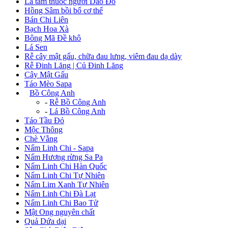
Lá tắm thuốc người Dao Đỏ
Hồng Sâm bồi bổ cơ thể
Bán Chi Liên
Bạch Hoa Xà
Bông Mã Đề khô
Lá Sen
Rễ cây mật gấu, chữa đau lưng, viêm đau dạ dày
Rễ Đinh Lăng | Củ Đinh Lăng
Cây Mật Gấu
Táo Mèo Sapa
+
Bồ Công Anh
-
Rễ Bồ Công Anh
-
Lá Bồ Công Anh
Táo Tầu Đỏ
Mộc Thông
Chè Vằng
Nấm Linh Chi - Sapa
Nấm Hương rừng Sa Pa
Nấm Linh Chi Hàn Quốc
Nấm Linh Chi Tự Nhiên
Nấm Lim Xanh Tự Nhiên
Nấm Linh Chi Đà Lạt
Nấm Linh Chi Bao Tử
Mật Ong nguyên chất
Quả Dứa dại