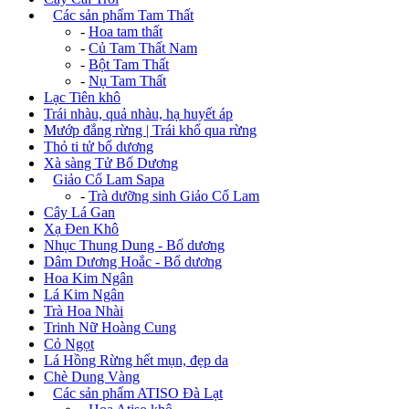
+
Các sản phẩm Tam Thất
-
Hoa tam thất
-
Củ Tam Thất Nam
-
Bột Tam Thất
-
Nụ Tam Thất
Lạc Tiên khô
Trái nhàu, quả nhàu, hạ huyết áp
Mướp đắng rừng | Trái khổ qua rừng
Thỏ ti tử bổ dương
Xà sàng Tử Bổ Dương
+
Giảo Cổ Lam Sapa
-
Trà dưỡng sinh Giảo Cổ Lam
Cây Lá Gan
Xạ Đen Khô
Nhục Thung Dung - Bổ dương
Dâm Dương Hoắc - Bổ dương
Hoa Kim Ngân
Lá Kim Ngân
Trà Hoa Nhài
Trinh Nữ Hoàng Cung
Cỏ Ngọt
Lá Hồng Rừng hết mụn, đẹp da
Chè Dung Vàng
+
Các sản phẩm ATISO Đà Lạt