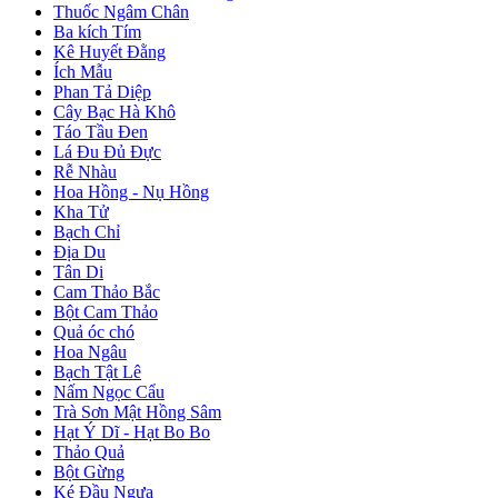
Thuốc Ngâm Chân
Ba kích Tím
Kê Huyết Đằng
Ích Mẫu
Phan Tả Diệp
Cây Bạc Hà Khô
Táo Tầu Đen
Lá Đu Đủ Đực
Rễ Nhàu
Hoa Hồng - Nụ Hồng
Kha Tử
Bạch Chỉ
Địa Du
Tân Di
Cam Thảo Bắc
Bột Cam Thảo
Quả óc chó
Hoa Ngâu
Bạch Tật Lê
Nấm Ngọc Cẩu
Trà Sơn Mật Hồng Sâm
Hạt Ý Dĩ - Hạt Bo Bo
Thảo Quả
Bột Gừng
Ké Đầu Ngựa