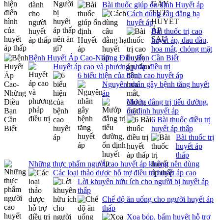
Bài thuốc giúp ổn định Huyết áp
Cách dùng câu đằng hạ
huyết áp
Bài thuốc trị cao
huyết áp, đau đầu,
hoa mắt, chóng mặt
Bệnh Huyết Áp Cao-Những Điều Bạn Cần Biết
Huyết áp cao và phương pháp điều trị
6 biểu hiện của bệnh cao huyết áp
Nguyên nhân gây bệnh tăng huyết
áp
Mướp đắng trị tiểu đường,
ổn định huyết áp
6 Bài thuốc điều trị
huyết áp thấp
Bài thuốc trị
huyết áp
thấp
Những thực phẩm người cao huyết áp không nên dùng
Các loại thảo dược hỗ trợ điều trị huyết áp cao
Lời khuyên hữu ích cho người bị huyết áp
thấp
Chế độ ăn uống cho người huyết áp
thấp
Xoa bóp, bấm huyệt hỗ trợ