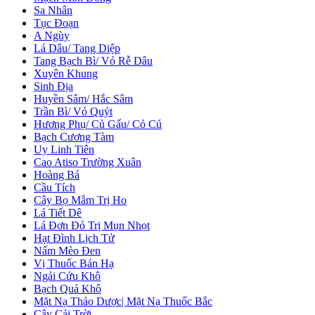
Sa Nhân
Tục Đoạn
A Ngùy
Lá Dâu/ Tang Diệp
Tang Bạch Bì/ Vỏ Rễ Dâu
Xuyên Khung
Sinh Địa
Huyền Sâm/ Hắc Sâm
Trần Bì/ Vỏ Quýt
Hương Phụ/ Củ Gấu/ Cỏ Cú
Bạch Cương Tàm
Uy Linh Tiên
Cao Atiso Trường Xuân
Hoàng Bá
Cầu Tích
Cây Bọ Mắm Trị Ho
Lá Tiết Dê
Lá Đơn Đỏ Trị Mụn Nhọt
Hạt Đình Lịch Tử
Nấm Mèo Đen
Vị Thuốc Bán Hạ
Ngải Cứu Khô
Bạch Quả Khô
Mặt Nạ Thảo Dược| Mặt Nạ Thuốc Bắc
Cây Cải Trời