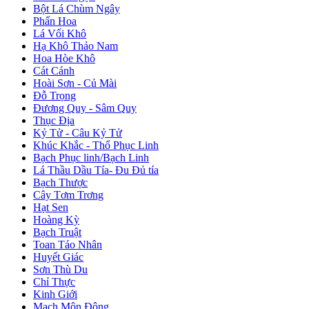
Bột Lá Chùm Ngây
Phấn Hoa
Lá Vối Khô
Hạ Khô Thảo Nam
Hoa Hòe Khô
Cát Cánh
Hoài Sơn - Củ Mài
Đỗ Trọng
Đương Quy - Sâm Quy
Thục Địa
Kỷ Tử - Câu Kỷ Tử
Khúc Khắc - Thổ Phục Linh
Bạch Phục linh/Bạch Linh
Lá Thầu Dầu Tía- Đu Đủ tía
Bạch Thược
Cây Tơm Trơng
Hạt Sen
Hoàng Kỳ
Bạch Truật
Toan Táo Nhân
Huyết Giác
Sơn Thù Du
Chỉ Thực
Kinh Giới
Mạch Môn Đông