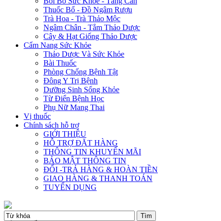
Bồi Bổ Sức Khỏe - Tăng Cân
Thuốc Bổ - Đồ Ngâm Rượu
Trà Hoa - Trà Thảo Mộc
Ngâm Chân - Tắm Thảo Dược
Cây & Hạt Giống Thảo Dược
Cẩm Nang Sức Khỏe
Thảo Dược Và Sức Khỏe
Bài Thuốc
Phòng Chống Bệnh Tật
Đông Y Trị Bệnh
Dưỡng Sinh Sống Khỏe
Từ Điển Bệnh Học
Phụ Nữ Mang Thai
Vị thuốc
Chính sách hỗ trợ
GIỚI THIỆU
HỖ TRỢ ĐẶT HÀNG
THÔNG TIN KHUYẾN MÃI
BẢO MẬT THÔNG TIN
ĐỔI -TRẢ HÀNG & HOÀN TIỀN
GIAO HÀNG & THANH TOÁN
TUYỂN DỤNG