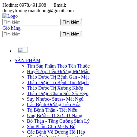
Hotline: 0978.491.908
Email:
dongytruongxuanduong@gmail.com
Giỏ hàng
SẢN PHẨM
Tìm Sản Phẩm Theo Tên Thuốc
Huyết Áp-Tiểu Đường-Mỡ Máu
Thảo Dược Trị Bệnh Gan - Mật
Thảo Dược Trị Bệnh Tim Mạch
Thảo Dược Trị Xương Khớp
Thảo Dược Chăm Sóc Sắc Đẹp
Suy Nhược- Stress- Mất Ngủ
Các Bệnh Đường Tiêu Hóa
Trị Bệnh Thận - Tiết Niệu
Ung Bướu - U Xơ - U Nang
Bổ Thận - Tăng Cường Sinh Lý
Sản Phẩm Cho Mẹ & Bé
Các Bệnh Về Đường Hô Hấp