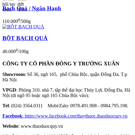
Bạch Quả / Ngân Hạnh
đ
110.000
/500g
BỘT BẠCH QUẢ
đ
40.000
/100g
CÔNG TY CỔ PHẦN ĐÔNG Y TRƯỜNG XUÂN
Showroom
: Số 36, ngõ 165, phố Chùa Bộc, quận Đống Đa, T.p
Hà Nội
VPGD
: Phòng 310, nhà 7, tập thể đại học Thủy Lợi, Đống Đa, Hà
Nội (đi ngõ 95 hoặc ngõ 165 Chùa Bộc vào);
Tel
: (024) 3564.0311 Mobi/Zalo: 0978.491.908 - 0984.795.198.
Facebook
:
https://www.facebook.com/thaythuoc.thaoduocquy.vn
Website
: www.thaoduocquy.vn