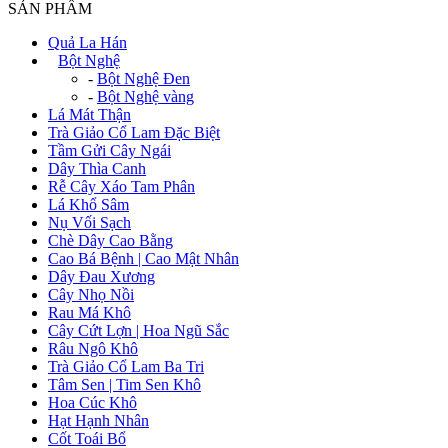
SẢN PHẨM
Quả La Hán
+
Bột Nghệ
-
Bột Nghệ Đen
-
Bột Nghệ vàng
Lá Mát Thận
Trà Giảo Cổ Lam Đặc Biệt
Tầm Gửi Cây Ngái
Dây Thìa Canh
Rễ Cây Xáo Tam Phân
Lá Khổ Sâm
Nụ Vối Sạch
Chè Dây Cao Bằng
Cao Bá Bệnh | Cao Mật Nhân
Dây Đau Xương
Cây Nhọ Nồi
Rau Má Khô
Cây Cứt Lợn | Hoa Ngũ Sắc
Râu Ngô Khô
Trà Giảo Cổ Lam Ba Tri
Tâm Sen | Tim Sen Khô
Hoa Cúc Khô
Hạt Hạnh Nhân
Cốt Toái Bổ