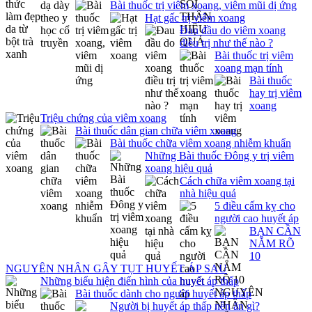
Bài thuốc trị viêm xoang, viêm mũi dị ứng
Hạt gấc trị viêm xoang
Đau đầu do viêm xoang
điều trị như thế nào ?
Bài thuốc trị viêm
xoang mạn tính
Bài thuốc
hay trị viêm
xoang
Triệu chứng của viêm xoang
Bài thuốc dân gian chữa viêm xoang
Bài thuốc chữa viêm xoang nhiễm khuẩn
Những Bài thuốc Đông y trị viêm
xoang hiệu quả
Cách chữa viêm xoang tại
nhà hiệu quả
5 điều cấm kỵ cho
người cao huyết áp
BẠN CẦN
NẮM RÕ
10
NGUYÊN NHÂN GÂY TỤT HUYẾT ÁP SAU
Những biểu hiện điển hình của huyết áp thấp
Bài thuốc dành cho người huyết áp thấp
Người bị huyết áp thấp nên ăn gì?