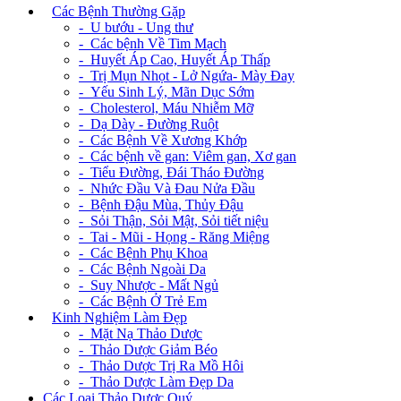
+
Các Bệnh Thường Gặp
- U bướu - Ung thư
- Các bệnh Về Tim Mạch
- Huyết Áp Cao, Huyết Áp Thấp
- Trị Mụn Nhọt - Lở Ngứa- Mày Đay
- Yếu Sinh Lý, Mãn Dục Sớm
- Cholesterol, Máu Nhiễm Mỡ
- Dạ Dày - Đường Ruột
- Các Bệnh Về Xương Khớp
- Các bệnh về gan: Viêm gan, Xơ gan
- Tiểu Đường, Đái Tháo Đường
- Nhức Đầu Và Đau Nửa Đầu
- Bệnh Đậu Mùa, Thủy Đậu
- Sỏi Thận, Sỏi Mật, Sỏi tiết niệu
- Tai - Mũi - Họng - Răng Miệng
- Các Bệnh Phụ Khoa
- Các Bệnh Ngoài Da
- Suy Nhược - Mất Ngủ
- Các Bệnh Ở Trẻ Em
+
Kinh Nghiệm Làm Đẹp
- Mặt Nạ Thảo Dược
- Thảo Dược Giảm Béo
- Thảo Dược Trị Ra Mồ Hôi
- Thảo Dược Làm Đẹp Da
Các Loại Thảo Dược Quý