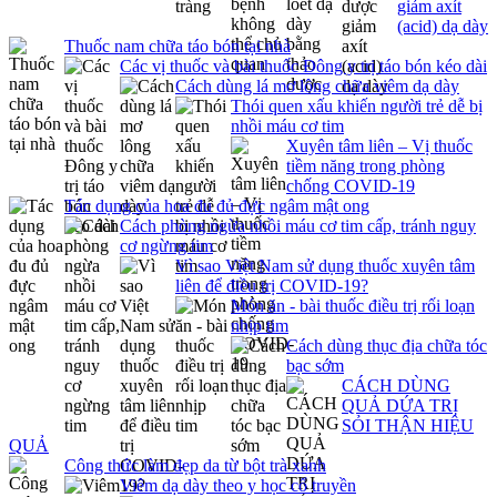
giảm axít
(acid) dạ dày
Thuốc nam chữa táo bón tại nhà
Các vị thuốc và bài thuốc Đông y trị táo bón kéo dài
Cách dùng lá mơ lông chữa viêm dạ dày
Thói quen xấu khiến người trẻ dễ bị
nhồi máu cơ tim
Xuyên tâm liên – Vị thuốc
tiềm năng trong phòng
chống COVID-19
Tác dụng của hoa đu đủ đực ngâm mật ong
Cách phòng ngừa nhồi máu cơ tim cấp, tránh nguy
cơ ngừng tim
Vì sao Việt Nam sử dụng thuốc xuyên tâm
liên để điều trị COVID-19?
Món ăn - bài thuốc điều trị rối loạn
nhịp tim
Cách dùng thục địa chữa tóc
bạc sớm
CÁCH DÙNG
QUẢ DỨA TRỊ
SỎI THẬN HIỆU
QUẢ
Công thức làm đẹp da từ bột trà xanh
Viêm dạ dày theo y học cổ truyền