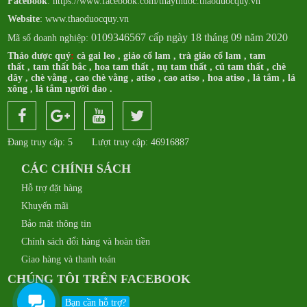
Facebook
:
https://www.facebook.com/thaythuoc.thaoduocquy.vn
Website
: www.thaoduocquy.vn
0109346567 cấp ngày 18 tháng 09 năm 2020
Mã số doanh nghiệp:
Thảo dược quý
:
cà gai leo
,
giảo cổ lam
,
trà giảo cổ lam
,
tam
thất
,
tam thất bắc
,
hoa tam thất
,
nụ tam thất
,
củ tam thất
,
chè
dây
,
chè vằng
,
cao chè vằng
,
atiso
,
cao atiso
,
hoa atiso
,
lá tắm
,
lá
xông
,
lá tắm người dao
.
Đang truy cập: 5
Lượt truy cập: 46916887
CÁC CHÍNH SÁCH
Hỗ trợ đặt hàng
Khuyến mãi
Bảo mật thông tin
Chính sách đổi hàng và hoàn tiền
Giao hàng và thanh toán
CHÚNG TÔI TRÊN FACEBOOK
Bạn cần hỗ trợ?