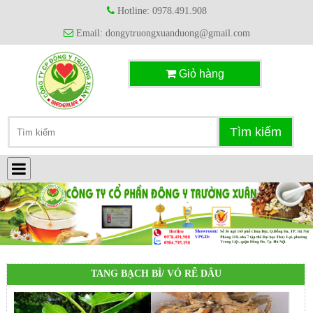
Hotline: 0978.491.908
Email: dongytruongxuanduong@gmail.com
Giỏ hàng
TANG BẠCH BÌ/ VỎ RỄ DÂU