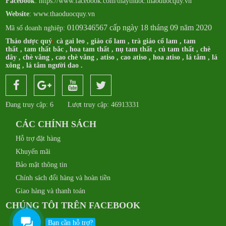
Facebook
:
https://www.facebook.com/thaythuoc.thaoduocquy.vn
Website
: www.thaoduocquy.vn
0109346567 cấp ngày 18 tháng 09 năm 2020
Mã số doanh nghiệp:
Thảo dược quý
:
cà gai leo
,
giảo cổ lam
,
trà giảo cổ lam
,
tam
thất
,
tam thất bắc
,
hoa tam thất
,
nụ tam thất
,
củ tam thất
,
chè
dây
,
chè vằng
,
cao chè vằng
,
atiso
,
cao atiso
,
hoa atiso
,
lá tắm
,
lá
xông
,
lá tắm người dao
.
Đang truy cập: 6
Lượt truy cập: 46913331
CÁC CHÍNH SÁCH
Hỗ trợ đặt hàng
Khuyến mãi
Bảo mật thông tin
Chính sách đổi hàng và hoàn tiền
Giao hàng và thanh toán
CHÚNG TÔI TRÊN FACEBOOK
Bạn cần hỗ trợ?