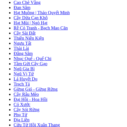
Cao Chè Vằng
Đan Sâm
Hạt Muồng | Thảo Quyết Minh
Cây Dừa Cạn Khô
Hạt Mùi | Ngò Hạt
Rễ Cỏ Tranh - Bạch Mao Căn
Cây Sài Đất
Thiên Niên Kiện
Ngưu Tất
Thài Lài
Đẳng Sâm
Nhục Quế - Quế Chi
Tầm Gửi Cây Gạo
Ngũ Gia Bì
Ngũ Vị Tử
Lá Huyết Dụ
Trạch Tả
Gừng Gió - Gừng Rừng
Cây Râu Mèo
Đại Hồi - Hoa Hồi
Cỏ Xước
Cây Sói Rừng
Phụ Tử
Địa Liền
Cửu Tử Hồi Xuân Thang