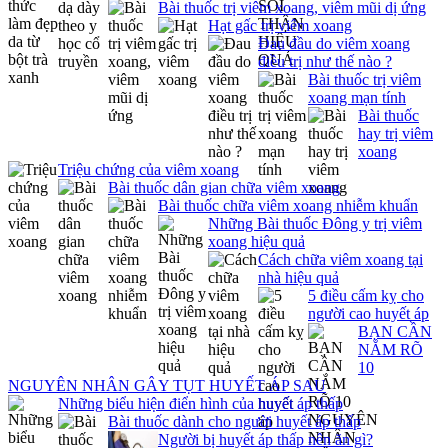
Bài thuốc trị viêm xoang, viêm mũi dị ứng
Hạt gấc trị viêm xoang
Đau đầu do viêm xoang
điều trị như thế nào ?
Bài thuốc trị viêm
xoang mạn tính
Bài thuốc
hay trị viêm
xoang
Triệu chứng của viêm xoang
Bài thuốc dân gian chữa viêm xoang
Bài thuốc chữa viêm xoang nhiễm khuẩn
Những Bài thuốc Đông y trị viêm
xoang hiệu quả
Cách chữa viêm xoang tại
nhà hiệu quả
5 điều cấm kỵ cho
người cao huyết áp
BẠN CẦN
NẮM RÕ
10
NGUYÊN NHÂN GÂY TỤT HUYẾT ÁP SAU
Những biểu hiện điển hình của huyết áp thấp
Bài thuốc dành cho người huyết áp thấp
Người bị huyết áp thấp nên ăn gì?