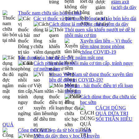
giảm axít
(acid) dạ dày
Thuốc nam chữa táo bón tại nhà
Các vị thuốc và bài thuốc Đông y trị táo bón kéo dài
Cách dùng lá mơ lông chữa viêm dạ dày
Thói quen xấu khiến người trẻ dễ bị
nhồi máu cơ tim
Xuyên tâm liên – Vị thuốc
tiềm năng trong phòng
chống COVID-19
Tác dụng của hoa đu đủ đực ngâm mật ong
Cách phòng ngừa nhồi máu cơ tim cấp, tránh nguy
cơ ngừng tim
Vì sao Việt Nam sử dụng thuốc xuyên tâm
liên để điều trị COVID-19?
Món ăn - bài thuốc điều trị rối loạn
nhịp tim
Cách dùng thục địa chữa tóc
bạc sớm
CÁCH DÙNG
QUẢ DỨA TRỊ
SỎI THẬN HIỆU
QUẢ
Công thức làm đẹp da từ bột trà xanh
Viêm dạ dày theo y học cổ truyền