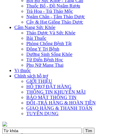
Bồi Bổ Sức Khỏe - Tăng Cân
Thuốc Bổ - Đồ Ngâm Rượu
Trà Hoa - Trà Thảo Mộc
Ngâm Chân - Tắm Thảo Dược
Cây & Hạt Giống Thảo Dược
Cẩm Nang Sức Khỏe
Thảo Dược Và Sức Khỏe
Bài Thuốc
Phòng Chống Bệnh Tật
Đông Y Trị Bệnh
Dưỡng Sinh Sống Khỏe
Từ Điển Bệnh Học
Phụ Nữ Mang Thai
Vị thuốc
Chính sách hỗ trợ
GIỚI THIỆU
HỖ TRỢ ĐẶT HÀNG
THÔNG TIN KHUYẾN MÃI
BẢO MẬT THÔNG TIN
ĐỔI -TRẢ HÀNG & HOÀN TIỀN
GIAO HÀNG & THANH TOÁN
TUYỂN DỤNG