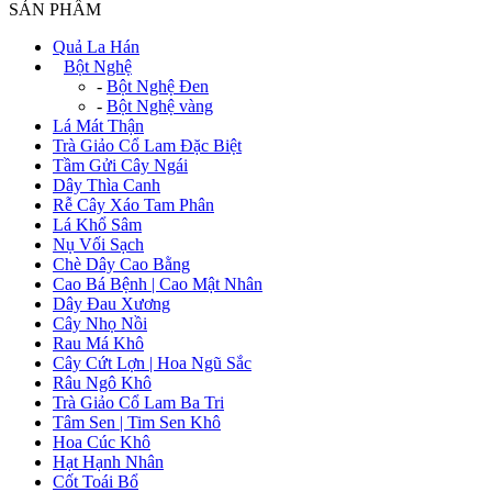
SẢN PHẨM
Quả La Hán
+
Bột Nghệ
-
Bột Nghệ Đen
-
Bột Nghệ vàng
Lá Mát Thận
Trà Giảo Cổ Lam Đặc Biệt
Tầm Gửi Cây Ngái
Dây Thìa Canh
Rễ Cây Xáo Tam Phân
Lá Khổ Sâm
Nụ Vối Sạch
Chè Dây Cao Bằng
Cao Bá Bệnh | Cao Mật Nhân
Dây Đau Xương
Cây Nhọ Nồi
Rau Má Khô
Cây Cứt Lợn | Hoa Ngũ Sắc
Râu Ngô Khô
Trà Giảo Cổ Lam Ba Tri
Tâm Sen | Tim Sen Khô
Hoa Cúc Khô
Hạt Hạnh Nhân
Cốt Toái Bổ