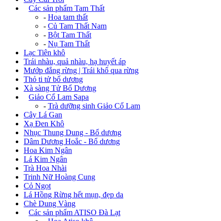
+
Các sản phẩm Tam Thất
-
Hoa tam thất
-
Củ Tam Thất Nam
-
Bột Tam Thất
-
Nụ Tam Thất
Lạc Tiên khô
Trái nhàu, quả nhàu, hạ huyết áp
Mướp đắng rừng | Trái khổ qua rừng
Thỏ ti tử bổ dương
Xà sàng Tử Bổ Dương
+
Giảo Cổ Lam Sapa
-
Trà dưỡng sinh Giảo Cổ Lam
Cây Lá Gan
Xạ Đen Khô
Nhục Thung Dung - Bổ dương
Dâm Dương Hoắc - Bổ dương
Hoa Kim Ngân
Lá Kim Ngân
Trà Hoa Nhài
Trinh Nữ Hoàng Cung
Cỏ Ngọt
Lá Hồng Rừng hết mụn, đẹp da
Chè Dung Vàng
+
Các sản phẩm ATISO Đà Lạt