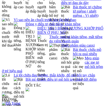
điều trị đau dạ dày
Bài thuốc trị chứng
lở miệng ( nhiệt
miệng - Vị nhiệt)
Vì sao nên ăn chuối trước khi tập thể thao
Đông y điều trị mất tiếng, khản tiếng
ĐIỀU TRỊ 3 BỆNH XƯƠNG KHỚP PHỔ
BIẾN Ở PHỤ NỮ
Thuốc nam trị khản tiếng, mất tiếng
do viêm thanh quản
Thực phẩm giàu canxi
Bài thuốc chữa mồ
hôi ra quá nhiều
Mẹo giúp
các mẹ trị
mồ hôi trộm
ở trẻ hiệu quả
Lá lốt chữa đau xương, thấp khớp, đổ mồ hôi tay chân
Bật mí 4 cách điều trị mồ hôi tay chân dứt điểm
ĐỐI TÁC
Đỗ Trọng