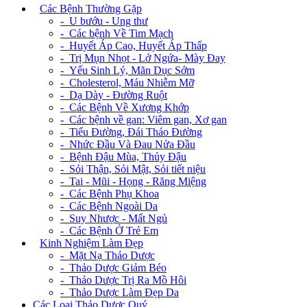
+
Các Bệnh Thường Gặp
- U bướu - Ung thư
- Các bệnh Về Tim Mạch
- Huyết Áp Cao, Huyết Áp Thấp
- Trị Mụn Nhọt - Lở Ngứa- Mày Đay
- Yếu Sinh Lý, Mãn Dục Sớm
- Cholesterol, Máu Nhiễm Mỡ
- Dạ Dày - Đường Ruột
- Các Bệnh Về Xương Khớp
- Các bệnh về gan: Viêm gan, Xơ gan
- Tiểu Đường, Đái Tháo Đường
- Nhức Đầu Và Đau Nửa Đầu
- Bệnh Đậu Mùa, Thủy Đậu
- Sỏi Thận, Sỏi Mật, Sỏi tiết niệu
- Tai - Mũi - Họng - Răng Miệng
- Các Bệnh Phụ Khoa
- Các Bệnh Ngoài Da
- Suy Nhược - Mất Ngủ
- Các Bệnh Ở Trẻ Em
+
Kinh Nghiệm Làm Đẹp
- Mặt Nạ Thảo Dược
- Thảo Dược Giảm Béo
- Thảo Dược Trị Ra Mồ Hôi
- Thảo Dược Làm Đẹp Da
Các Loại Thảo Dược Quý