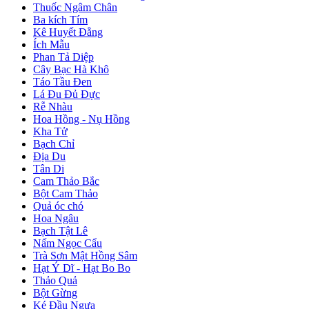
Thuốc Ngâm Chân
Ba kích Tím
Kê Huyết Đằng
Ích Mẫu
Phan Tả Diệp
Cây Bạc Hà Khô
Táo Tầu Đen
Lá Đu Đủ Đực
Rễ Nhàu
Hoa Hồng - Nụ Hồng
Kha Tử
Bạch Chỉ
Địa Du
Tân Di
Cam Thảo Bắc
Bột Cam Thảo
Quả óc chó
Hoa Ngâu
Bạch Tật Lê
Nấm Ngọc Cẩu
Trà Sơn Mật Hồng Sâm
Hạt Ý Dĩ - Hạt Bo Bo
Thảo Quả
Bột Gừng
Ké Đầu Ngựa