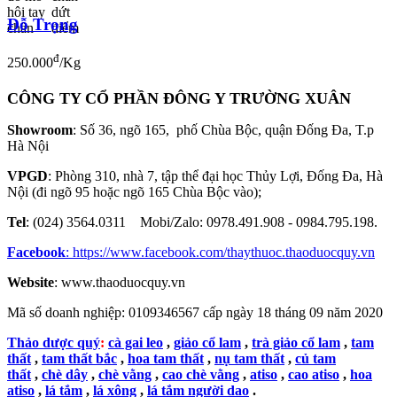
Đỗ Trọng
đ
250.000
/Kg
CÔNG TY CỔ PHẦN ĐÔNG Y TRƯỜNG XUÂN
Showroom
: Số 36, ngõ 165, phố Chùa Bộc, quận Đống Đa, T.p
Hà Nội
VPGD
: Phòng 310, nhà 7, tập thể đại học Thủy Lợi, Đống Đa, Hà
Nội (đi ngõ 95 hoặc ngõ 165 Chùa Bộc vào);
Tel
: (024) 3564.0311 Mobi/Zalo: 0978.491.908 - 0984.795.198.
Facebook
:
https://www.facebook.com/thaythuoc.thaoduocquy.vn
Website
: www.thaoduocquy.vn
Mã số doanh nghiệp:
0109346567 cấp ngày 18 tháng 09 năm 2020
Thảo dược quý
:
cà gai leo
,
giảo cổ lam
,
trà giảo cổ lam
,
tam
thất
,
tam thất bắc
,
hoa tam thất
,
nụ tam thất
,
củ tam
thất
,
chè dây
,
chè vằng
,
cao chè vằng
,
atiso
,
cao atiso
,
hoa
atiso
,
lá tắm
,
lá xông
,
lá tắm người dao
.