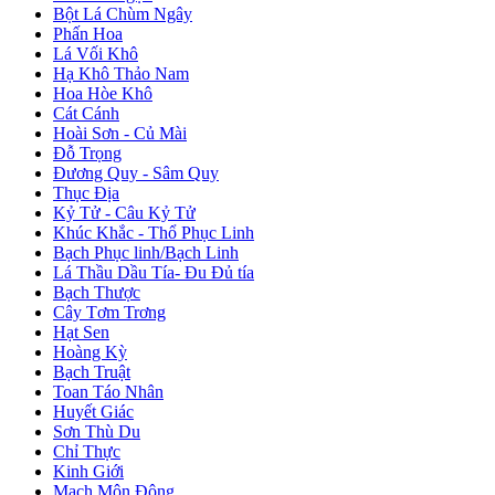
Bột Lá Chùm Ngây
Phấn Hoa
Lá Vối Khô
Hạ Khô Thảo Nam
Hoa Hòe Khô
Cát Cánh
Hoài Sơn - Củ Mài
Đỗ Trọng
Đương Quy - Sâm Quy
Thục Địa
Kỷ Tử - Câu Kỷ Tử
Khúc Khắc - Thổ Phục Linh
Bạch Phục linh/Bạch Linh
Lá Thầu Dầu Tía- Đu Đủ tía
Bạch Thược
Cây Tơm Trơng
Hạt Sen
Hoàng Kỳ
Bạch Truật
Toan Táo Nhân
Huyết Giác
Sơn Thù Du
Chỉ Thực
Kinh Giới
Mạch Môn Đông