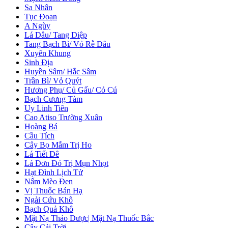
Sa Nhân
Tục Đoạn
A Ngùy
Lá Dâu/ Tang Diệp
Tang Bạch Bì/ Vỏ Rễ Dâu
Xuyên Khung
Sinh Địa
Huyền Sâm/ Hắc Sâm
Trần Bì/ Vỏ Quýt
Hương Phụ/ Củ Gấu/ Cỏ Cú
Bạch Cương Tàm
Uy Linh Tiên
Cao Atiso Trường Xuân
Hoàng Bá
Cầu Tích
Cây Bọ Mắm Trị Ho
Lá Tiết Dê
Lá Đơn Đỏ Trị Mụn Nhọt
Hạt Đình Lịch Tử
Nấm Mèo Đen
Vị Thuốc Bán Hạ
Ngải Cứu Khô
Bạch Quả Khô
Mặt Nạ Thảo Dược| Mặt Nạ Thuốc Bắc
Cây Cải Trời