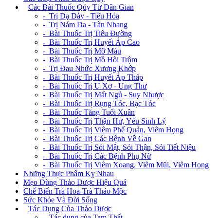
+
Các Bài Thuốc Qúy Từ Dân Gian
- Trị Dạ Dày - Tiêu Hóa
- Trị Nám Da - Tàn Nhang
- Bài Thuốc Trị Tiểu Đường
- Bài Thuốc Trị Huyết Áp Cao
- Bài Thuốc Trị Mỡ Máu
- Bài Thuốc Trị Mồ Hôi Trộm
- Trị Đau Nhức Xương Khớp
- Bài Thuốc Trị Huyết Áp Thấp
- Bài Thuốc Trị U Xơ - Ung Thư
- Bài Thuốc Trị Mất Ngủ - Suy Nhược
- Bài Thuốc Trị Rụng Tóc, Bạc Tóc
- Bài Thuốc Tăng Tuổi Xuân
- Bài Thuốc Trị Thận Hư, Yếu Sinh Lý
- Bài Thuốc Trị Viêm Phế Quản, Viêm Họng
- Bài Thuốc Trị Các Bệnh Về Gan
- Bài Thuốc Trị Sỏi Mật, Sỏi Thận, Sỏi Tiết Niệu
- Bài Thuốc Trị Các Bệnh Phụ Nữ
- Bài Thuốc Trị Viêm Xoang, Viêm Mũi, Viêm Họng
Những Thực Phẩm Kỵ Nhau
Mẹo Dùng Thảo Dược Hiệu Quả
Chế Biến Trà Hoa-Trà Thảo Mộc
Sức Khỏe Và Đời Sống
+
Tác Dụng Của Thảo Dược
- Tác dụng của Tam Thất