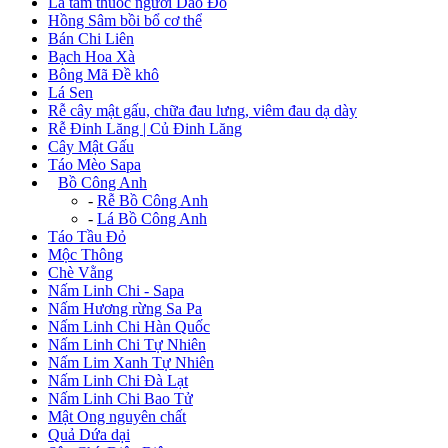
Lá tắm thuốc người Dao Đỏ
Hồng Sâm bồi bổ cơ thể
Bán Chi Liên
Bạch Hoa Xà
Bông Mã Đề khô
Lá Sen
Rễ cây mật gấu, chữa đau lưng, viêm đau dạ dày
Rễ Đinh Lăng | Củ Đinh Lăng
Cây Mật Gấu
Táo Mèo Sapa
+
Bồ Công Anh
-
Rễ Bồ Công Anh
-
Lá Bồ Công Anh
Táo Tầu Đỏ
Mộc Thông
Chè Vằng
Nấm Linh Chi - Sapa
Nấm Hương rừng Sa Pa
Nấm Linh Chi Hàn Quốc
Nấm Linh Chi Tự Nhiên
Nấm Lim Xanh Tự Nhiên
Nấm Linh Chi Đà Lạt
Nấm Linh Chi Bao Tử
Mật Ong nguyên chất
Quả Dứa dại