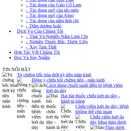
- Tác dụng của Giảo Cổ Lam
- Tác dụng quý của táo mèo
- Tác dụng quý của Atiso
- Tác dụng của nấm linh chi
- Dâm dương hoắc
+
Dịch Vụ Của Chúng Tôi
- Thái Và Nghiền Nấm Linh Chi
- Nghiền Thuốc Bắc- Dược Liệu
- Xay Tam Thất
Hợp Tác Với Chúng Tôi
Đọc Và Suy Ngẫm
TIN NỔI BẬT
Trị chứng bốc hỏa thời kỳ tiền mãn kinh
Đông y chữa hội chứng tiền - mãn kinh
Cách dùng chuối xanh điều trị bệnh viêm
loét dạ dày
Hai bài thuốc chữa loét dạ dày -
hành tá tràng
Chữa viêm loét dạ dày: bệnh
không thể chủ quan
Chữa viêm loét dạ
dày bằng thảo dược
Thảo dược