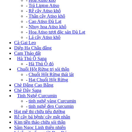
-
Hoa Atiso khô
-
Trả Lipton Atiso
-
Rễ cây Atiso khô
-
Thân cây Atiso khô
-
Cao Atiso Đà Lạt
-
Nhụy hoa Atiso khô
-
Hoa Atiso tươi đặc sản Đà Lạt
-
Lá cây Atiso khô
Cà Gai Leo
Diệp Hạ Châu đắng
Cam Thảo đất
+
Hà Thủ Ô Sapa
-
Hà Thủ Ô đỏ
+
Chuối Hột Rừng trị sỏi thận
-
Chuối Hột Rừng thái lát
-
Hạt Chuối Hột Rừng
Chè Đắng Cao Bằng
Chè Dây Sapa
+
Tinh Nghệ Curcumin
-
tinh nghệ vàng Curcumin
-
tinh nghệ đen Curcumin
Hạt mê thi chữa tiểu đường
Rễ cây bá bệnh/ cây mật nhân
Kim tiền thảo chữa sỏi thận
Sâm Ngọc Linh thiên nhiên