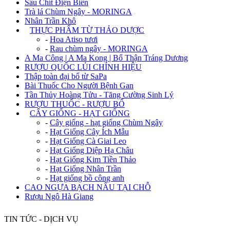
Sâu Chít Điện Biên
Trà lá Chùm Ngây - MORINGA
Nhân Trần Khô
+
THỰC PHẨM TỪ THẢO DƯỢC
-
Hoa Atiso tươi
-
Rau chùm ngây - MORINGA
A Ma Công | A Ma Kong | Bổ Thận Tráng Dương
RƯỢU QUỐC LỦI CHÍNH HIỆU
Thập toàn đại bổ từ SaPa
Bài Thuốc Cho Người Bệnh Gan
Tần Thủy Hoàng Tửu - Tăng Cường Sinh Lý
RƯỢU THUỐC - RƯỢU BỔ
+
CÂY GIỐNG - HẠT GIỐNG
-
Cây giống - hạt giống Chùm Ngây
-
Hạt Giống Cây Ích Mẫu
-
Hạt Giống Cà Giai Leo
-
Hạt Giống Diệp Hạ Châu
-
Hạt Giống Kim Tiền Thảo
-
Hạt Giống Nhân Trần
-
Hạt giống bồ công anh
CAO NGỰA BẠCH NẤU TẠI CHỖ
Rượu Ngô Hà Giang
TIN TỨC - DỊCH VỤ