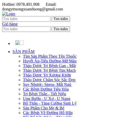
Hotline: 0978.491.908
Email:
dongytruongxuanduong@gmail.com
Giỏ hàng
SẢN PHẨM
Tìm Sản Phẩm Theo Tên Thuốc
Huyết Áp-Tiểu Đường-Mỡ Máu
Thảo Dược Trị Bệnh Gan - Mật
Thảo Dược Trị Bệnh Tim Mạch
Thảo Dược Trị Xương Khớp
Thảo Dược Chăm Sóc Sắc Đẹp
Suy Nhược- Stress- Mất Ngủ
Các Bệnh Đường Tiêu Hóa
Trị Bệnh Thận - Tiết Niệu
Ung Bướu - U Xơ - U Nang
Bổ Thận - Tăng Cường Sinh Lý
Sản Phẩm Cho Mẹ & Bé
Các Bệnh Về Đường Hô Hấp