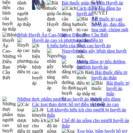
Bài thuốc giúp ổn định Huyết áp
Cách dùng câu đằng hạ
huyết áp
Bài thuốc trị cao
huyết áp, đau đầu,
hoa mắt, chóng mặt
Bệnh Huyết Áp Cao-Những Điều Bạn Cần Biết
Huyết áp cao và phương pháp điều trị
6 biểu hiện của bệnh cao huyết áp
Nguyên nhân gây bệnh tăng huyết
áp
Mướp đắng trị tiểu đường,
ổn định huyết áp
6 Bài thuốc điều trị
huyết áp thấp
Bài thuốc trị
huyết áp
thấp
Những thực phẩm người cao huyết áp không nên dùng
Các loại thảo dược hỗ trợ điều trị huyết áp cao
Lời khuyên hữu ích cho người bị huyết áp
thấp
Chế độ ăn uống cho người huyết áp
thấp
Xoa bóp, bấm huyệt hỗ trợ