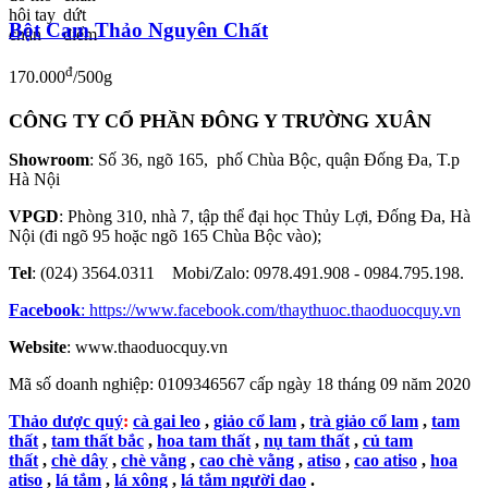
Bột Cam Thảo Nguyên Chất
đ
170.000
/500g
CÔNG TY CỔ PHẦN ĐÔNG Y TRƯỜNG XUÂN
Showroom
: Số 36, ngõ 165, phố Chùa Bộc, quận Đống Đa, T.p
Hà Nội
VPGD
: Phòng 310, nhà 7, tập thể đại học Thủy Lợi, Đống Đa, Hà
Nội (đi ngõ 95 hoặc ngõ 165 Chùa Bộc vào);
Tel
: (024) 3564.0311 Mobi/Zalo: 0978.491.908 - 0984.795.198.
Facebook
:
https://www.facebook.com/thaythuoc.thaoduocquy.vn
Website
: www.thaoduocquy.vn
Mã số doanh nghiệp:
0109346567 cấp ngày 18 tháng 09 năm 2020
Thảo dược quý
:
cà gai leo
,
giảo cổ lam
,
trà giảo cổ lam
,
tam
thất
,
tam thất bắc
,
hoa tam thất
,
nụ tam thất
,
củ tam
thất
,
chè dây
,
chè vằng
,
cao chè vằng
,
atiso
,
cao atiso
,
hoa
atiso
,
lá tắm
,
lá xông
,
lá tắm người dao
.