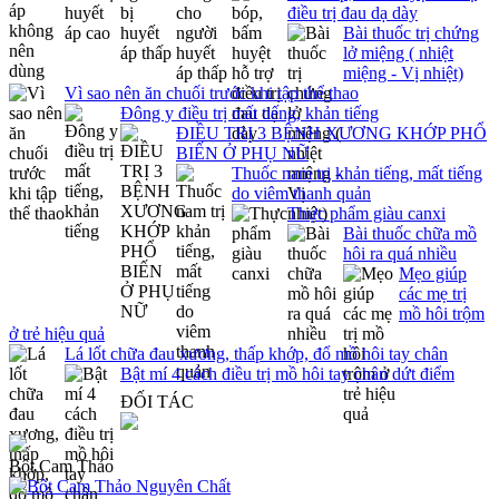
điều trị đau dạ dày
Bài thuốc trị chứng
lở miệng ( nhiệt
miệng - Vị nhiệt)
Vì sao nên ăn chuối trước khi tập thể thao
Đông y điều trị mất tiếng, khản tiếng
ĐIỀU TRỊ 3 BỆNH XƯƠNG KHỚP PHỔ
BIẾN Ở PHỤ NỮ
Thuốc nam trị khản tiếng, mất tiếng
do viêm thanh quản
Thực phẩm giàu canxi
Bài thuốc chữa mồ
hôi ra quá nhiều
Mẹo giúp
các mẹ trị
mồ hôi trộm
ở trẻ hiệu quả
Lá lốt chữa đau xương, thấp khớp, đổ mồ hôi tay chân
Bật mí 4 cách điều trị mồ hôi tay chân dứt điểm
ĐỐI TÁC
Bột Cam Thảo