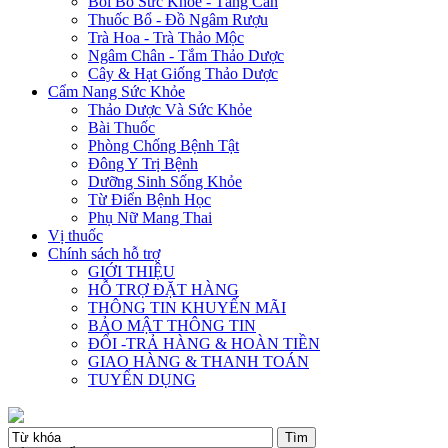
Bồi Bổ Sức Khỏe - Tăng Cân
Thuốc Bổ - Đồ Ngâm Rượu
Trà Hoa - Trà Thảo Mộc
Ngâm Chân - Tắm Thảo Dược
Cây & Hạt Giống Thảo Dược
Cẩm Nang Sức Khỏe
Thảo Dược Và Sức Khỏe
Bài Thuốc
Phòng Chống Bệnh Tật
Đông Y Trị Bệnh
Dưỡng Sinh Sống Khỏe
Từ Điển Bệnh Học
Phụ Nữ Mang Thai
Vị thuốc
Chính sách hỗ trợ
GIỚI THIỆU
HỖ TRỢ ĐẶT HÀNG
THÔNG TIN KHUYẾN MÃI
BẢO MẬT THÔNG TIN
ĐỔI -TRẢ HÀNG & HOÀN TIỀN
GIAO HÀNG & THANH TOÁN
TUYỂN DỤNG