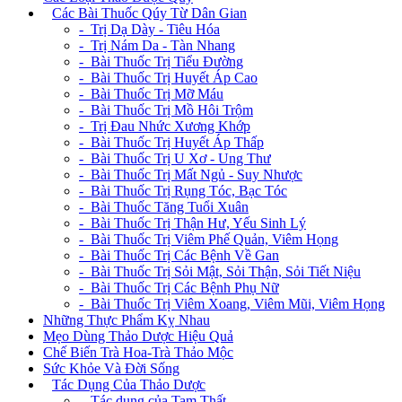
+
Các Bài Thuốc Qúy Từ Dân Gian
- Trị Dạ Dày - Tiêu Hóa
- Trị Nám Da - Tàn Nhang
- Bài Thuốc Trị Tiểu Đường
- Bài Thuốc Trị Huyết Áp Cao
- Bài Thuốc Trị Mỡ Máu
- Bài Thuốc Trị Mồ Hôi Trộm
- Trị Đau Nhức Xương Khớp
- Bài Thuốc Trị Huyết Áp Thấp
- Bài Thuốc Trị U Xơ - Ung Thư
- Bài Thuốc Trị Mất Ngủ - Suy Nhược
- Bài Thuốc Trị Rụng Tóc, Bạc Tóc
- Bài Thuốc Tăng Tuổi Xuân
- Bài Thuốc Trị Thận Hư, Yếu Sinh Lý
- Bài Thuốc Trị Viêm Phế Quản, Viêm Họng
- Bài Thuốc Trị Các Bệnh Về Gan
- Bài Thuốc Trị Sỏi Mật, Sỏi Thận, Sỏi Tiết Niệu
- Bài Thuốc Trị Các Bệnh Phụ Nữ
- Bài Thuốc Trị Viêm Xoang, Viêm Mũi, Viêm Họng
Những Thực Phẩm Kỵ Nhau
Mẹo Dùng Thảo Dược Hiệu Quả
Chế Biến Trà Hoa-Trà Thảo Mộc
Sức Khỏe Và Đời Sống
+
Tác Dụng Của Thảo Dược
- Tác dụng của Tam Thất