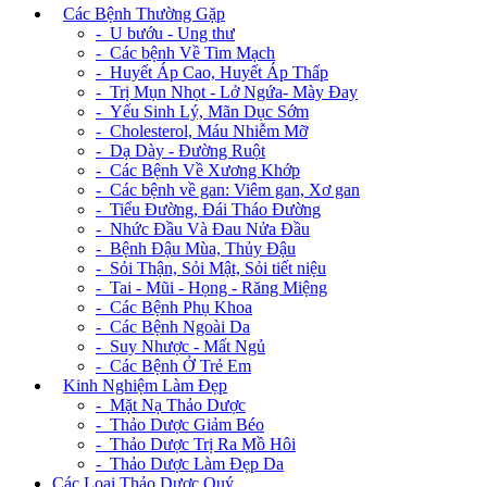
+
Các Bệnh Thường Gặp
- U bướu - Ung thư
- Các bệnh Về Tim Mạch
- Huyết Áp Cao, Huyết Áp Thấp
- Trị Mụn Nhọt - Lở Ngứa- Mày Đay
- Yếu Sinh Lý, Mãn Dục Sớm
- Cholesterol, Máu Nhiễm Mỡ
- Dạ Dày - Đường Ruột
- Các Bệnh Về Xương Khớp
- Các bệnh về gan: Viêm gan, Xơ gan
- Tiểu Đường, Đái Tháo Đường
- Nhức Đầu Và Đau Nửa Đầu
- Bệnh Đậu Mùa, Thủy Đậu
- Sỏi Thận, Sỏi Mật, Sỏi tiết niệu
- Tai - Mũi - Họng - Răng Miệng
- Các Bệnh Phụ Khoa
- Các Bệnh Ngoài Da
- Suy Nhược - Mất Ngủ
- Các Bệnh Ở Trẻ Em
+
Kinh Nghiệm Làm Đẹp
- Mặt Nạ Thảo Dược
- Thảo Dược Giảm Béo
- Thảo Dược Trị Ra Mồ Hôi
- Thảo Dược Làm Đẹp Da
Các Loại Thảo Dược Quý