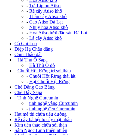
-
Hoa Atiso khô
-
Trả Lipton Atiso
-
Rễ cây Atiso khô
-
Thân cây Atiso khô
-
Cao Atiso Đà Lạt
-
Nhụy hoa Atiso khô
-
Hoa Atiso tươi đặc sản Đà Lạt
-
Lá cây Atiso khô
Cà Gai Leo
Diệp Hạ Châu đắng
Cam Thảo đất
+
Hà Thủ Ô Sapa
-
Hà Thủ Ô đỏ
+
Chuối Hột Rừng trị sỏi thận
-
Chuối Hột Rừng thái lát
-
Hạt Chuối Hột Rừng
Chè Đắng Cao Bằng
Chè Dây Sapa
+
Tinh Nghệ Curcumin
-
tinh nghệ vàng Curcumin
-
tinh nghệ đen Curcumin
Hạt mê thi chữa tiểu đường
Rễ cây bá bệnh/ cây mật nhân
Kim tiền thảo chữa sỏi thận
Sâm Ngọc Linh thiên nhiên