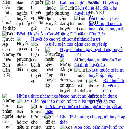
Bài thuốc giúp ổn định Huyết áp
Cách dùng câu đằng hạ
huyết áp
Bài thuốc trị cao
huyết áp, đau đầu,
hoa mắt, chóng mặt
Bệnh Huyết Áp Cao-Những Điều Bạn Cần Biết
Huyết áp cao và phương pháp điều trị
6 biểu hiện của bệnh cao huyết áp
Nguyên nhân gây bệnh tăng huyết
áp
Mướp đắng trị tiểu đường,
ổn định huyết áp
6 Bài thuốc điều trị
huyết áp thấp
Bài thuốc trị
huyết áp
thấp
Những thực phẩm người cao huyết áp không nên dùng
Các loại thảo dược hỗ trợ điều trị huyết áp cao
Lời khuyên hữu ích cho người bị huyết áp
thấp
Chế độ ăn uống cho người huyết áp
thấp
Xoa bóp, bấm huyệt hỗ trợ