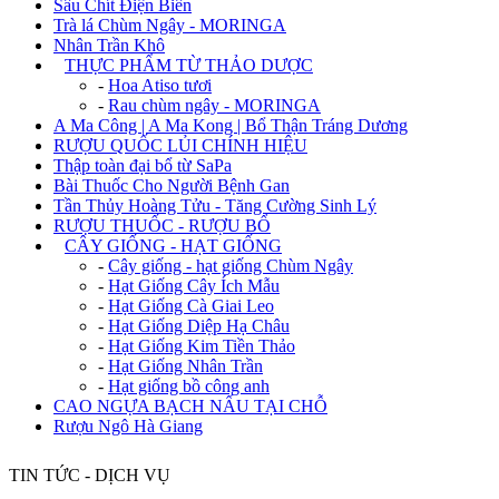
Sâu Chít Điện Biên
Trà lá Chùm Ngây - MORINGA
Nhân Trần Khô
+
THỰC PHẨM TỪ THẢO DƯỢC
-
Hoa Atiso tươi
-
Rau chùm ngây - MORINGA
A Ma Công | A Ma Kong | Bổ Thận Tráng Dương
RƯỢU QUỐC LỦI CHÍNH HIỆU
Thập toàn đại bổ từ SaPa
Bài Thuốc Cho Người Bệnh Gan
Tần Thủy Hoàng Tửu - Tăng Cường Sinh Lý
RƯỢU THUỐC - RƯỢU BỔ
+
CÂY GIỐNG - HẠT GIỐNG
-
Cây giống - hạt giống Chùm Ngây
-
Hạt Giống Cây Ích Mẫu
-
Hạt Giống Cà Giai Leo
-
Hạt Giống Diệp Hạ Châu
-
Hạt Giống Kim Tiền Thảo
-
Hạt Giống Nhân Trần
-
Hạt giống bồ công anh
CAO NGỰA BẠCH NẤU TẠI CHỖ
Rượu Ngô Hà Giang
TIN TỨC - DỊCH VỤ