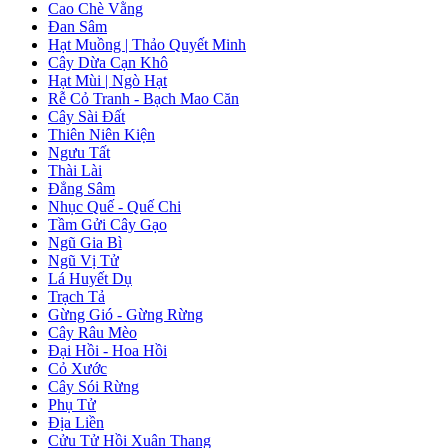
Cao Chè Vằng
Đan Sâm
Hạt Muồng | Thảo Quyết Minh
Cây Dừa Cạn Khô
Hạt Mùi | Ngò Hạt
Rễ Cỏ Tranh - Bạch Mao Căn
Cây Sài Đất
Thiên Niên Kiện
Ngưu Tất
Thài Lài
Đẳng Sâm
Nhục Quế - Quế Chi
Tầm Gửi Cây Gạo
Ngũ Gia Bì
Ngũ Vị Tử
Lá Huyết Dụ
Trạch Tả
Gừng Gió - Gừng Rừng
Cây Râu Mèo
Đại Hồi - Hoa Hồi
Cỏ Xước
Cây Sói Rừng
Phụ Tử
Địa Liền
Cửu Tử Hồi Xuân Thang