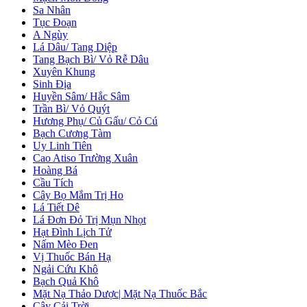
Sa Nhân
Tục Đoạn
A Ngùy
Lá Dâu/ Tang Diệp
Tang Bạch Bì/ Vỏ Rễ Dâu
Xuyên Khung
Sinh Địa
Huyền Sâm/ Hắc Sâm
Trần Bì/ Vỏ Quýt
Hương Phụ/ Củ Gấu/ Cỏ Cú
Bạch Cương Tàm
Uy Linh Tiên
Cao Atiso Trường Xuân
Hoàng Bá
Cầu Tích
Cây Bọ Mắm Trị Ho
Lá Tiết Dê
Lá Đơn Đỏ Trị Mụn Nhọt
Hạt Đình Lịch Tử
Nấm Mèo Đen
Vị Thuốc Bán Hạ
Ngải Cứu Khô
Bạch Quả Khô
Mặt Nạ Thảo Dược| Mặt Nạ Thuốc Bắc
Cây Cải Trời