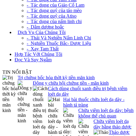
- Tác dụng của Giảo Cổ Lam
- Tác dụng quý của táo mèo
- Tác dụng quý của Atiso
- Tác dụng của nấm linh chi
- Dâm dương hoắc
+
Dịch Vụ Của Chúng Tôi
- Thái Và Nghiền Nấm Linh Chi
- Nghiền Thuốc Bắc- Dược Liệu
- Xay Tam Thất
Hợp Tác Với Chúng Tôi
Đọc Và Suy Ngẫm
TIN NỔI BẬT
Trị chứng bốc hỏa thời kỳ tiền mãn kinh
Đông y chữa hội chứng tiền - mãn kinh
Cách dùng chuối xanh điều trị bệnh viêm
loét dạ dày
Hai bài thuốc chữa loét dạ dày -
hành tá tràng
Chữa viêm loét dạ dày: bệnh
không thể chủ quan
Chữa viêm loét dạ
dày bằng thảo dược
Thảo dược