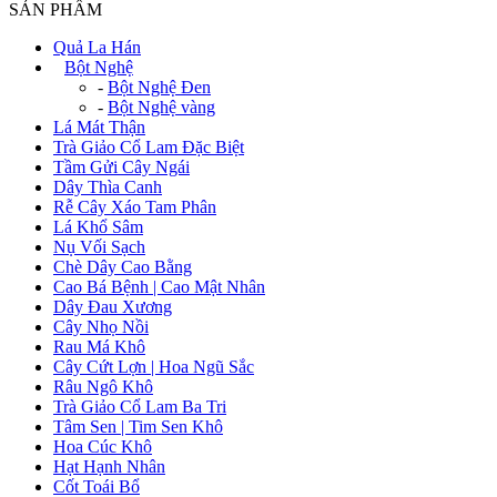
SẢN PHẨM
Quả La Hán
+
Bột Nghệ
-
Bột Nghệ Đen
-
Bột Nghệ vàng
Lá Mát Thận
Trà Giảo Cổ Lam Đặc Biệt
Tầm Gửi Cây Ngái
Dây Thìa Canh
Rễ Cây Xáo Tam Phân
Lá Khổ Sâm
Nụ Vối Sạch
Chè Dây Cao Bằng
Cao Bá Bệnh | Cao Mật Nhân
Dây Đau Xương
Cây Nhọ Nồi
Rau Má Khô
Cây Cứt Lợn | Hoa Ngũ Sắc
Râu Ngô Khô
Trà Giảo Cổ Lam Ba Tri
Tâm Sen | Tim Sen Khô
Hoa Cúc Khô
Hạt Hạnh Nhân
Cốt Toái Bổ