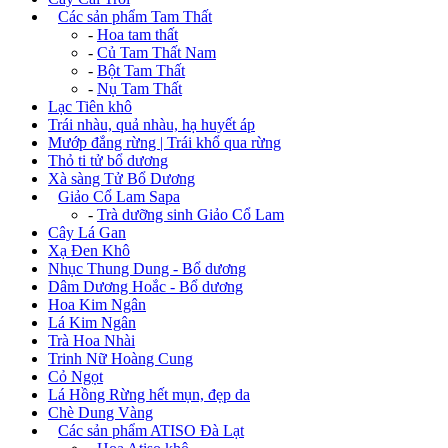
+
Các sản phẩm Tam Thất
-
Hoa tam thất
-
Củ Tam Thất Nam
-
Bột Tam Thất
-
Nụ Tam Thất
Lạc Tiên khô
Trái nhàu, quả nhàu, hạ huyết áp
Mướp đắng rừng | Trái khổ qua rừng
Thỏ ti tử bổ dương
Xà sàng Tử Bổ Dương
+
Giảo Cổ Lam Sapa
-
Trà dưỡng sinh Giảo Cổ Lam
Cây Lá Gan
Xạ Đen Khô
Nhục Thung Dung - Bổ dương
Dâm Dương Hoắc - Bổ dương
Hoa Kim Ngân
Lá Kim Ngân
Trà Hoa Nhài
Trinh Nữ Hoàng Cung
Cỏ Ngọt
Lá Hồng Rừng hết mụn, đẹp da
Chè Dung Vàng
+
Các sản phẩm ATISO Đà Lạt