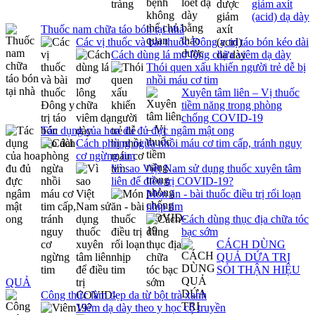
giảm axít
(acid) dạ dày
Thuốc nam chữa táo bón tại nhà
Các vị thuốc và bài thuốc Đông y trị táo bón kéo dài
Cách dùng lá mơ lông chữa viêm dạ dày
Thói quen xấu khiến người trẻ dễ bị
nhồi máu cơ tim
Xuyên tâm liên – Vị thuốc
tiềm năng trong phòng
chống COVID-19
Tác dụng của hoa đu đủ đực ngâm mật ong
Cách phòng ngừa nhồi máu cơ tim cấp, tránh nguy
cơ ngừng tim
Vì sao Việt Nam sử dụng thuốc xuyên tâm
liên để điều trị COVID-19?
Món ăn - bài thuốc điều trị rối loạn
nhịp tim
Cách dùng thục địa chữa tóc
bạc sớm
CÁCH DÙNG
QUẢ DỨA TRỊ
SỎI THẬN HIỆU
QUẢ
Công thức làm đẹp da từ bột trà xanh
Viêm dạ dày theo y học cổ truyền