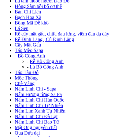
Lá tắm thuốc người Dao Đỏ
Hồng Sâm bồi bổ cơ thể
Bán Chi Liên
Bạch Hoa Xà
Bông Mã Đề khô
Lá Sen
Rễ cây mật gấu, chữa đau lưng, viêm đau dạ dày
Rễ Đinh Lăng | Củ Đinh Lăng
Cây Mật Gấu
Táo Mèo Sapa
+
Bồ Công Anh
-
Rễ Bồ Công Anh
-
Lá Bồ Công Anh
Táo Tầu Đỏ
Mộc Thông
Chè Vằng
Nấm Linh Chi - Sapa
Nấm Hương rừng Sa Pa
Nấm Linh Chi Hàn Quốc
Nấm Linh Chi Tự Nhiên
Nấm Lim Xanh Tự Nhiên
Nấm Linh Chi Đà Lạt
Nấm Linh Chi Bao Tử
Mật Ong nguyên chất
Quả Dứa dại