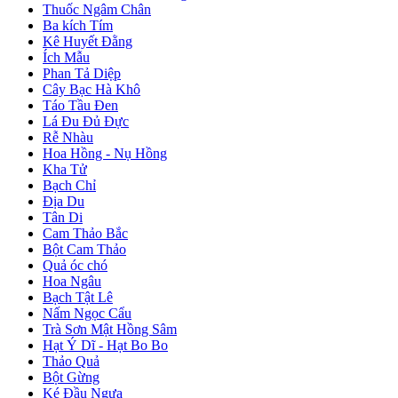
Thuốc Ngâm Chân
Ba kích Tím
Kê Huyết Đằng
Ích Mẫu
Phan Tả Diệp
Cây Bạc Hà Khô
Táo Tầu Đen
Lá Đu Đủ Đực
Rễ Nhàu
Hoa Hồng - Nụ Hồng
Kha Tử
Bạch Chỉ
Địa Du
Tân Di
Cam Thảo Bắc
Bột Cam Thảo
Quả óc chó
Hoa Ngâu
Bạch Tật Lê
Nấm Ngọc Cẩu
Trà Sơn Mật Hồng Sâm
Hạt Ý Dĩ - Hạt Bo Bo
Thảo Quả
Bột Gừng
Ké Đầu Ngựa