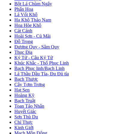
Bột Lá Chùm Ngây
Phấn Hoa
Lá Vối Khô
Hạ Khô Thảo Nam
Hoa Hòe Khô
Cát Cánh
Hoài Sơn - Củ Mài
Đỗ Trọng
Đương Quy - Sâm Quy
Thục Địa
Kỷ Tử - Câu Kỷ Tử
Khúc Khắc - Thổ Phục Linh
Bạch Phục linh/Bạch Linh
Lá Thầu Dầu Tía- Đu Đủ tía
Bạch Thược
Cây Tơm Trơng
Hạt Sen
Hoàng Kỳ
Bạch Truật
Toan Táo Nhân
Huyết Giác
Sơn Thù Du
Chỉ Thực
Kinh Giới
Mạch Môn Đông