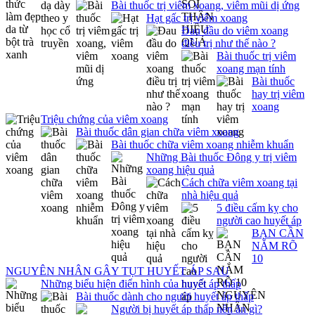
Bài thuốc trị viêm xoang, viêm mũi dị ứng
Hạt gấc trị viêm xoang
Đau đầu do viêm xoang
điều trị như thế nào ?
Bài thuốc trị viêm
xoang mạn tính
Bài thuốc
hay trị viêm
xoang
Triệu chứng của viêm xoang
Bài thuốc dân gian chữa viêm xoang
Bài thuốc chữa viêm xoang nhiễm khuẩn
Những Bài thuốc Đông y trị viêm
xoang hiệu quả
Cách chữa viêm xoang tại
nhà hiệu quả
5 điều cấm kỵ cho
người cao huyết áp
BẠN CẦN
NẮM RÕ
10
NGUYÊN NHÂN GÂY TỤT HUYẾT ÁP SAU
Những biểu hiện điển hình của huyết áp thấp
Bài thuốc dành cho người huyết áp thấp
Người bị huyết áp thấp nên ăn gì?