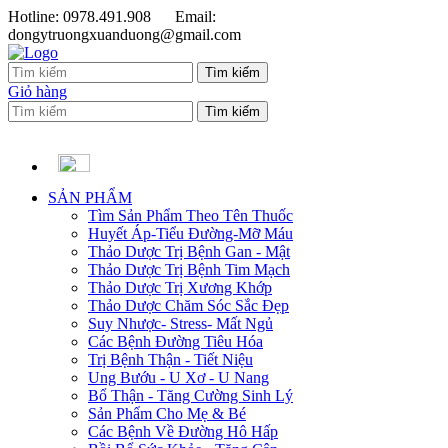
Hotline: 0978.491.908
Email:
dongytruongxuanduong@gmail.com
Giỏ hàng
SẢN PHẨM
Tìm Sản Phẩm Theo Tên Thuốc
Huyết Áp-Tiểu Đường-Mỡ Máu
Thảo Dược Trị Bệnh Gan - Mật
Thảo Dược Trị Bệnh Tim Mạch
Thảo Dược Trị Xương Khớp
Thảo Dược Chăm Sóc Sắc Đẹp
Suy Nhược- Stress- Mất Ngủ
Các Bệnh Đường Tiêu Hóa
Trị Bệnh Thận - Tiết Niệu
Ung Bướu - U Xơ - U Nang
Bổ Thận - Tăng Cường Sinh Lý
Sản Phẩm Cho Mẹ & Bé
Các Bệnh Về Đường Hô Hấp