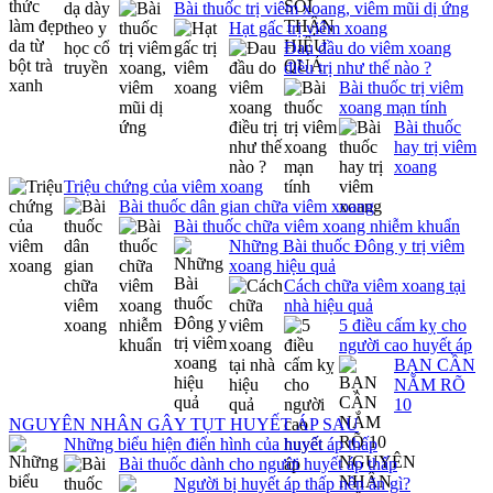
Bài thuốc trị viêm xoang, viêm mũi dị ứng
Hạt gấc trị viêm xoang
Đau đầu do viêm xoang
điều trị như thế nào ?
Bài thuốc trị viêm
xoang mạn tính
Bài thuốc
hay trị viêm
xoang
Triệu chứng của viêm xoang
Bài thuốc dân gian chữa viêm xoang
Bài thuốc chữa viêm xoang nhiễm khuẩn
Những Bài thuốc Đông y trị viêm
xoang hiệu quả
Cách chữa viêm xoang tại
nhà hiệu quả
5 điều cấm kỵ cho
người cao huyết áp
BẠN CẦN
NẮM RÕ
10
NGUYÊN NHÂN GÂY TỤT HUYẾT ÁP SAU
Những biểu hiện điển hình của huyết áp thấp
Bài thuốc dành cho người huyết áp thấp
Người bị huyết áp thấp nên ăn gì?