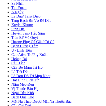
Sa Nhân
Tục Đoạn
A Ngùy
Lá Dâu/ Tang Diệp
Tang Bạch Bì/ Vỏ Rễ Dâu
Xuyên Khung
Sinh Địa
Huyền Sâm/ Hắc Sâm
Trần Bì/ Vỏ Quýt
Hương Phụ/ Củ Gấu/ Cỏ Cú
Bạch Cương Tàm
Uy Linh Tiên
Cao Atiso Trường Xuân
Hoàng Bá
Cầu Tích
Cây Bọ Mắm Trị Ho
Lá Tiết Dê
Lá Đơn Đỏ Trị Mụn Nhọt
Hạt Đình Lịch Tử
Nấm Mèo Đen
Vị Thuốc Bán Hạ
Ngải Cứu Khô
Bạch Quả Khô
Mặt Nạ Thảo Dược| Mặt Nạ Thuốc Bắc
Cây Cải Trời