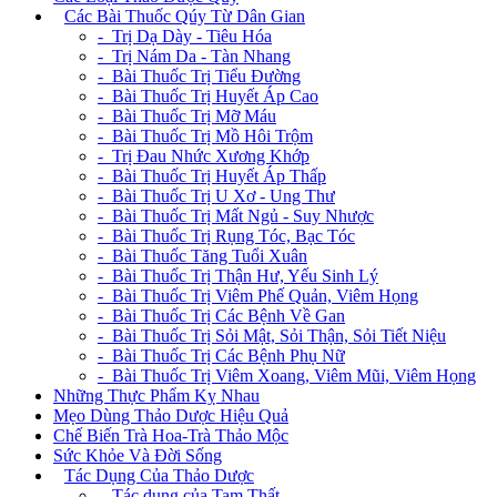
+
Các Bài Thuốc Qúy Từ Dân Gian
- Trị Dạ Dày - Tiêu Hóa
- Trị Nám Da - Tàn Nhang
- Bài Thuốc Trị Tiểu Đường
- Bài Thuốc Trị Huyết Áp Cao
- Bài Thuốc Trị Mỡ Máu
- Bài Thuốc Trị Mồ Hôi Trộm
- Trị Đau Nhức Xương Khớp
- Bài Thuốc Trị Huyết Áp Thấp
- Bài Thuốc Trị U Xơ - Ung Thư
- Bài Thuốc Trị Mất Ngủ - Suy Nhược
- Bài Thuốc Trị Rụng Tóc, Bạc Tóc
- Bài Thuốc Tăng Tuổi Xuân
- Bài Thuốc Trị Thận Hư, Yếu Sinh Lý
- Bài Thuốc Trị Viêm Phế Quản, Viêm Họng
- Bài Thuốc Trị Các Bệnh Về Gan
- Bài Thuốc Trị Sỏi Mật, Sỏi Thận, Sỏi Tiết Niệu
- Bài Thuốc Trị Các Bệnh Phụ Nữ
- Bài Thuốc Trị Viêm Xoang, Viêm Mũi, Viêm Họng
Những Thực Phẩm Kỵ Nhau
Mẹo Dùng Thảo Dược Hiệu Quả
Chế Biến Trà Hoa-Trà Thảo Mộc
Sức Khỏe Và Đời Sống
+
Tác Dụng Của Thảo Dược
- Tác dụng của Tam Thất