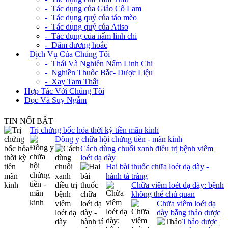
- Tác dụng của Giảo Cổ Lam
- Tác dụng quý của táo mèo
- Tác dụng quý của Atiso
- Tác dụng của nấm linh chi
- Dâm dương hoắc
+
Dịch Vụ Của Chúng Tôi
- Thái Và Nghiền Nấm Linh Chi
- Nghiền Thuốc Bắc- Dược Liệu
- Xay Tam Thất
Hợp Tác Với Chúng Tôi
Đọc Và Suy Ngẫm
TIN NỔI BẬT
Trị chứng bốc hỏa thời kỳ tiền mãn kinh
Đông y chữa hội chứng tiền - mãn kinh
Cách dùng chuối xanh điều trị bệnh viêm
loét dạ dày
Hai bài thuốc chữa loét dạ dày -
hành tá tràng
Chữa viêm loét dạ dày: bệnh
không thể chủ quan
Chữa viêm loét dạ
dày bằng thảo dược
Thảo dược