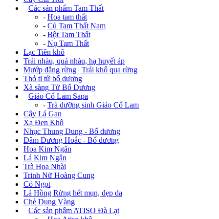
+
Các sản phẩm Tam Thất
-
Hoa tam thất
-
Củ Tam Thất Nam
-
Bột Tam Thất
-
Nụ Tam Thất
Lạc Tiên khô
Trái nhàu, quả nhàu, hạ huyết áp
Mướp đắng rừng | Trái khổ qua rừng
Thỏ ti tử bổ dương
Xà sàng Tử Bổ Dương
+
Giảo Cổ Lam Sapa
-
Trà dưỡng sinh Giảo Cổ Lam
Cây Lá Gan
Xạ Đen Khô
Nhục Thung Dung - Bổ dương
Dâm Dương Hoắc - Bổ dương
Hoa Kim Ngân
Lá Kim Ngân
Trà Hoa Nhài
Trinh Nữ Hoàng Cung
Cỏ Ngọt
Lá Hồng Rừng hết mụn, đẹp da
Chè Dung Vàng
+
Các sản phẩm ATISO Đà Lạt