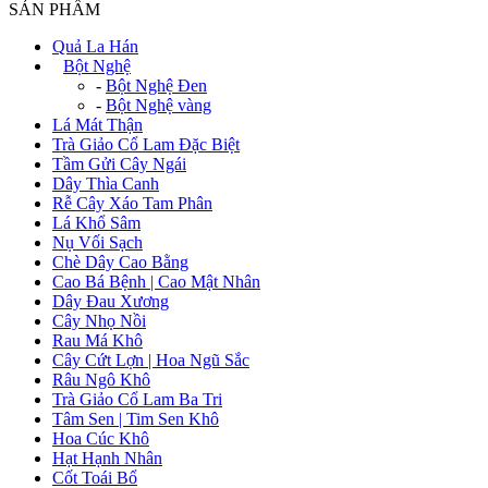
SẢN PHẨM
Quả La Hán
+
Bột Nghệ
-
Bột Nghệ Đen
-
Bột Nghệ vàng
Lá Mát Thận
Trà Giảo Cổ Lam Đặc Biệt
Tầm Gửi Cây Ngái
Dây Thìa Canh
Rễ Cây Xáo Tam Phân
Lá Khổ Sâm
Nụ Vối Sạch
Chè Dây Cao Bằng
Cao Bá Bệnh | Cao Mật Nhân
Dây Đau Xương
Cây Nhọ Nồi
Rau Má Khô
Cây Cứt Lợn | Hoa Ngũ Sắc
Râu Ngô Khô
Trà Giảo Cổ Lam Ba Tri
Tâm Sen | Tim Sen Khô
Hoa Cúc Khô
Hạt Hạnh Nhân
Cốt Toái Bổ