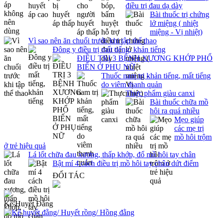
điều trị đau dạ dày
Bài thuốc trị chứng
lở miệng ( nhiệt
miệng - Vị nhiệt)
Vì sao nên ăn chuối trước khi tập thể thao
Đông y điều trị mất tiếng, khản tiếng
ĐIỀU TRỊ 3 BỆNH XƯƠNG KHỚP PHỔ
BIẾN Ở PHỤ NỮ
Thuốc nam trị khản tiếng, mất tiếng
do viêm thanh quản
Thực phẩm giàu canxi
Bài thuốc chữa mồ
hôi ra quá nhiều
Mẹo giúp
các mẹ trị
mồ hôi trộm
ở trẻ hiệu quả
Lá lốt chữa đau xương, thấp khớp, đổ mồ hôi tay chân
Bật mí 4 cách điều trị mồ hôi tay chân dứt điểm
ĐỐI TÁC
Kê Huyết Đằng