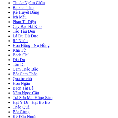
Thuốc Ngâm Chân
Ba kích Tím
Kê Huyết Đằng
Ích Mẫu
Phan Tả Diệp
Cây Bạc Hà Khô
Táo Tầu Đen
Lá Đu Đủ Đực
Rễ Nhàu
Hoa Hồng - Nụ Hồng
Kha Tử
Bạch Chỉ
Địa Du
Tân Di
Cam Thảo Bắc
Bột Cam Thảo
Quả óc chó
Hoa Ngâu
Bạch Tật Lê
Nấm Ngọc Cẩu
Trà Sơn Mật Hồng Sâm
Hạt Ý Dĩ - Hạt Bo Bo
Thảo Quả
Bột Gừng
Ké Đầu Ngựa