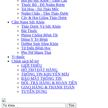
Bồi Bổ Sức Khỏe - Tăng Cân
Thuốc Bổ - Đồ Ngâm Rượu
Trà Hoa - Trà Thảo Mộc
Ngâm Chân - Tắm Thảo Dược
Cây & Hạt Giống Thảo Dược
Cẩm Nang Sức Khỏe
Thảo Dược Và Sức Khỏe
Bài Thuốc
Phòng Chống Bệnh Tật
Đông Y Trị Bệnh
Dưỡng Sinh Sống Khỏe
Từ Điển Bệnh Học
Phụ Nữ Mang Thai
Vị thuốc
Chính sách hỗ trợ
GIỚI THIỆU
HỖ TRỢ ĐẶT HÀNG
THÔNG TIN KHUYẾN MÃI
BẢO MẬT THÔNG TIN
ĐỔI -TRẢ HÀNG & HOÀN TIỀN
GIAO HÀNG & THANH TOÁN
TUYỂN DỤNG