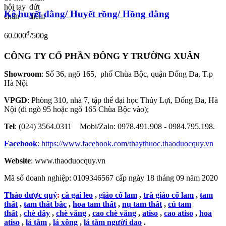
Kê huyết đằng/ Huyết rồng/ Hồng đằng
đ
60.000
/500g
CÔNG TY CỔ PHẦN ĐÔNG Y TRƯỜNG XUÂN
Showroom
: Số 36, ngõ 165, phố Chùa Bộc, quận Đống Đa, T.p
Hà Nội
VPGD
: Phòng 310, nhà 7, tập thể đại học Thủy Lợi, Đống Đa, Hà
Nội (đi ngõ 95 hoặc ngõ 165 Chùa Bộc vào);
Tel
: (024) 3564.0311 Mobi/Zalo: 0978.491.908 - 0984.795.198.
Facebook
:
https://www.facebook.com/thaythuoc.thaoduocquy.vn
Website
: www.thaoduocquy.vn
Mã số doanh nghiệp:
0109346567 cấp ngày 18 tháng 09 năm 2020
Thảo dược quý
:
cà gai leo
,
giảo cổ lam
,
trà giảo cổ lam
,
tam
thất
,
tam thất bắc
,
hoa tam thất
,
nụ tam thất
,
củ tam
thất
,
chè dây
,
chè vằng
,
cao chè vằng
,
atiso
,
cao atiso
,
hoa
atiso
,
lá tắm
,
lá xông
,
lá tắm người dao
.