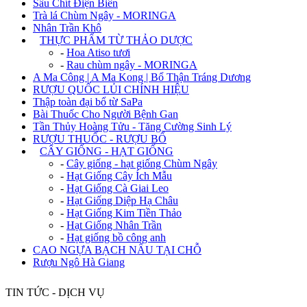
Sâu Chít Điện Biên
Trà lá Chùm Ngây - MORINGA
Nhân Trần Khô
+
THỰC PHẨM TỪ THẢO DƯỢC
-
Hoa Atiso tươi
-
Rau chùm ngây - MORINGA
A Ma Công | A Ma Kong | Bổ Thận Tráng Dương
RƯỢU QUỐC LỦI CHÍNH HIỆU
Thập toàn đại bổ từ SaPa
Bài Thuốc Cho Người Bệnh Gan
Tần Thủy Hoàng Tửu - Tăng Cường Sinh Lý
RƯỢU THUỐC - RƯỢU BỔ
+
CÂY GIỐNG - HẠT GIỐNG
-
Cây giống - hạt giống Chùm Ngây
-
Hạt Giống Cây Ích Mẫu
-
Hạt Giống Cà Giai Leo
-
Hạt Giống Diệp Hạ Châu
-
Hạt Giống Kim Tiền Thảo
-
Hạt Giống Nhân Trần
-
Hạt giống bồ công anh
CAO NGỰA BẠCH NẤU TẠI CHỖ
Rượu Ngô Hà Giang
TIN TỨC - DỊCH VỤ