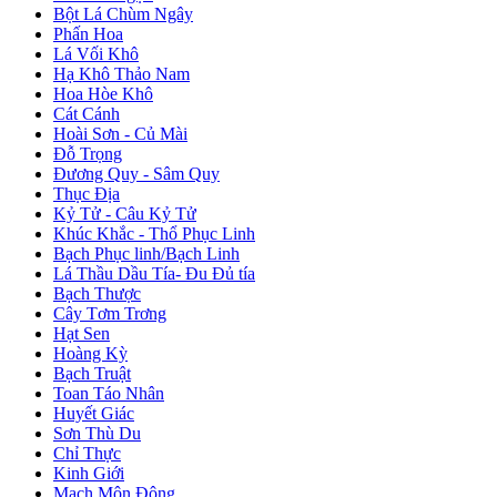
Bột Lá Chùm Ngây
Phấn Hoa
Lá Vối Khô
Hạ Khô Thảo Nam
Hoa Hòe Khô
Cát Cánh
Hoài Sơn - Củ Mài
Đỗ Trọng
Đương Quy - Sâm Quy
Thục Địa
Kỷ Tử - Câu Kỷ Tử
Khúc Khắc - Thổ Phục Linh
Bạch Phục linh/Bạch Linh
Lá Thầu Dầu Tía- Đu Đủ tía
Bạch Thược
Cây Tơm Trơng
Hạt Sen
Hoàng Kỳ
Bạch Truật
Toan Táo Nhân
Huyết Giác
Sơn Thù Du
Chỉ Thực
Kinh Giới
Mạch Môn Đông