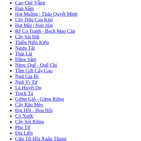
Cao Chè Vằng
Đan Sâm
Hạt Muồng | Thảo Quyết Minh
Cây Dừa Cạn Khô
Hạt Mùi | Ngò Hạt
Rễ Cỏ Tranh - Bạch Mao Căn
Cây Sài Đất
Thiên Niên Kiện
Ngưu Tất
Thài Lài
Đẳng Sâm
Nhục Quế - Quế Chi
Tầm Gửi Cây Gạo
Ngũ Gia Bì
Ngũ Vị Tử
Lá Huyết Dụ
Trạch Tả
Gừng Gió - Gừng Rừng
Cây Râu Mèo
Đại Hồi - Hoa Hồi
Cỏ Xước
Cây Sói Rừng
Phụ Tử
Địa Liền
Cửu Tử Hồi Xuân Thang