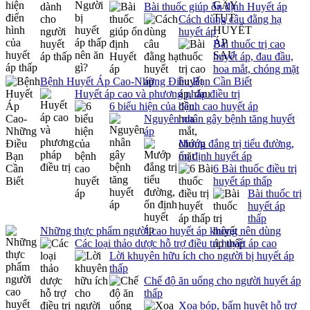
Bài thuốc giúp ổn định Huyết áp
Cách dùng câu đằng hạ
huyết áp
Bài thuốc trị cao
huyết áp, đau đầu,
hoa mắt, chóng mặt
Bệnh Huyết Áp Cao-Những Điều Bạn Cần Biết
Huyết áp cao và phương pháp điều trị
6 biểu hiện của bệnh cao huyết áp
Nguyên nhân gây bệnh tăng huyết
áp
Mướp đắng trị tiểu đường,
ổn định huyết áp
6 Bài thuốc điều trị
huyết áp thấp
Bài thuốc trị
huyết áp
thấp
Những thực phẩm người cao huyết áp không nên dùng
Các loại thảo dược hỗ trợ điều trị huyết áp cao
Lời khuyên hữu ích cho người bị huyết áp
thấp
Chế độ ăn uống cho người huyết áp
thấp
Xoa bóp, bấm huyệt hỗ trợ