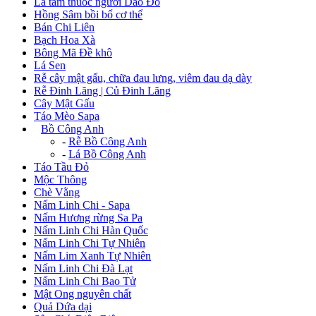
Lá tắm thuốc người Dao Đỏ
Hồng Sâm bồi bổ cơ thể
Bán Chi Liên
Bạch Hoa Xà
Bông Mã Đề khô
Lá Sen
Rễ cây mật gấu, chữa đau lưng, viêm đau dạ dày
Rễ Đinh Lăng | Củ Đinh Lăng
Cây Mật Gấu
Táo Mèo Sapa
+
Bồ Công Anh
-
Rễ Bồ Công Anh
-
Lá Bồ Công Anh
Táo Tầu Đỏ
Mộc Thông
Chè Vằng
Nấm Linh Chi - Sapa
Nấm Hương rừng Sa Pa
Nấm Linh Chi Hàn Quốc
Nấm Linh Chi Tự Nhiên
Nấm Lim Xanh Tự Nhiên
Nấm Linh Chi Đà Lạt
Nấm Linh Chi Bao Tử
Mật Ong nguyên chất
Quả Dứa dại