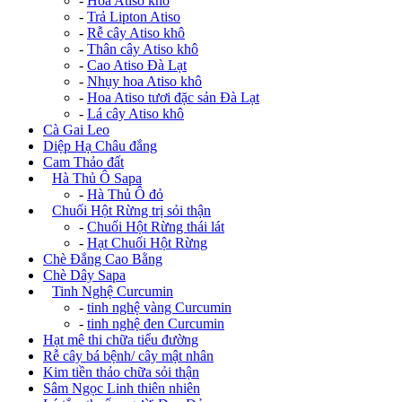
-
Hoa Atiso khô
-
Trả Lipton Atiso
-
Rễ cây Atiso khô
-
Thân cây Atiso khô
-
Cao Atiso Đà Lạt
-
Nhụy hoa Atiso khô
-
Hoa Atiso tươi đặc sản Đà Lạt
-
Lá cây Atiso khô
Cà Gai Leo
Diệp Hạ Châu đắng
Cam Thảo đất
+
Hà Thủ Ô Sapa
-
Hà Thủ Ô đỏ
+
Chuối Hột Rừng trị sỏi thận
-
Chuối Hột Rừng thái lát
-
Hạt Chuối Hột Rừng
Chè Đắng Cao Bằng
Chè Dây Sapa
+
Tinh Nghệ Curcumin
-
tinh nghệ vàng Curcumin
-
tinh nghệ đen Curcumin
Hạt mê thi chữa tiểu đường
Rễ cây bá bệnh/ cây mật nhân
Kim tiền thảo chữa sỏi thận
Sâm Ngọc Linh thiên nhiên