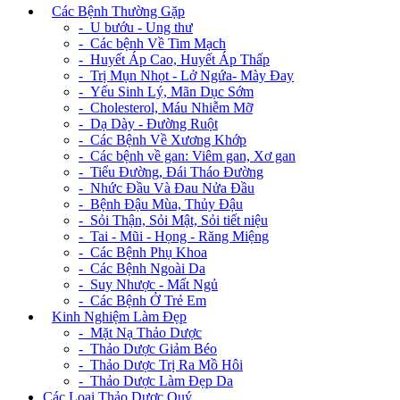
+
Các Bệnh Thường Gặp
- U bướu - Ung thư
- Các bệnh Về Tim Mạch
- Huyết Áp Cao, Huyết Áp Thấp
- Trị Mụn Nhọt - Lở Ngứa- Mày Đay
- Yếu Sinh Lý, Mãn Dục Sớm
- Cholesterol, Máu Nhiễm Mỡ
- Dạ Dày - Đường Ruột
- Các Bệnh Về Xương Khớp
- Các bệnh về gan: Viêm gan, Xơ gan
- Tiểu Đường, Đái Tháo Đường
- Nhức Đầu Và Đau Nửa Đầu
- Bệnh Đậu Mùa, Thủy Đậu
- Sỏi Thận, Sỏi Mật, Sỏi tiết niệu
- Tai - Mũi - Họng - Răng Miệng
- Các Bệnh Phụ Khoa
- Các Bệnh Ngoài Da
- Suy Nhược - Mất Ngủ
- Các Bệnh Ở Trẻ Em
+
Kinh Nghiệm Làm Đẹp
- Mặt Nạ Thảo Dược
- Thảo Dược Giảm Béo
- Thảo Dược Trị Ra Mồ Hôi
- Thảo Dược Làm Đẹp Da
Các Loại Thảo Dược Quý