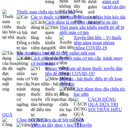
giảm axít
(acid) dạ dày
Thuốc nam chữa táo bón tại nhà
Các vị thuốc và bài thuốc Đông y trị táo bón kéo dài
Cách dùng lá mơ lông chữa viêm dạ dày
Thói quen xấu khiến người trẻ dễ bị
nhồi máu cơ tim
Xuyên tâm liên – Vị thuốc
tiềm năng trong phòng
chống COVID-19
Tác dụng của hoa đu đủ đực ngâm mật ong
Cách phòng ngừa nhồi máu cơ tim cấp, tránh nguy
cơ ngừng tim
Vì sao Việt Nam sử dụng thuốc xuyên tâm
liên để điều trị COVID-19?
Món ăn - bài thuốc điều trị rối loạn
nhịp tim
Cách dùng thục địa chữa tóc
bạc sớm
CÁCH DÙNG
QUẢ DỨA TRỊ
SỎI THẬN HIỆU
QUẢ
Công thức làm đẹp da từ bột trà xanh
Viêm dạ dày theo y học cổ truyền