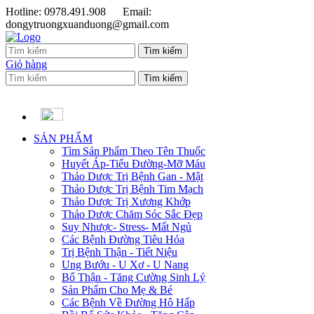
Hotline: 0978.491.908
Email:
dongytruongxuanduong@gmail.com
Giỏ hàng
SẢN PHẨM
Tìm Sản Phẩm Theo Tên Thuốc
Huyết Áp-Tiểu Đường-Mỡ Máu
Thảo Dược Trị Bệnh Gan - Mật
Thảo Dược Trị Bệnh Tim Mạch
Thảo Dược Trị Xương Khớp
Thảo Dược Chăm Sóc Sắc Đẹp
Suy Nhược- Stress- Mất Ngủ
Các Bệnh Đường Tiêu Hóa
Trị Bệnh Thận - Tiết Niệu
Ung Bướu - U Xơ - U Nang
Bổ Thận - Tăng Cường Sinh Lý
Sản Phẩm Cho Mẹ & Bé
Các Bệnh Về Đường Hô Hấp