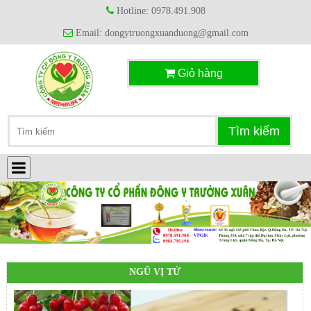
Hotline: 0978.491.908
Email: dongytruongxuanduong@gmail.com
Giỏ hàng
NGŨ VỊ TỬ