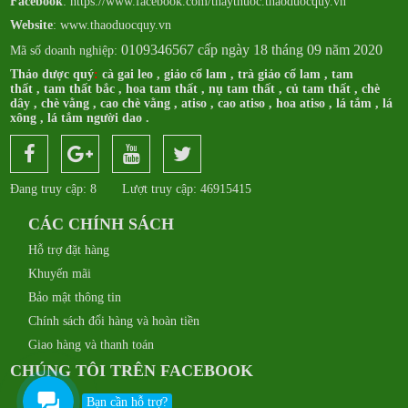
Facebook
:
https://www.facebook.com/thaythuoc.thaoduocquy.vn
Website
: www.thaoduocquy.vn
0109346567 cấp ngày 18 tháng 09 năm 2020
Mã số doanh nghiệp:
Thảo dược quý
:
cà gai leo
,
giảo cổ lam
,
trà giảo cổ lam
,
tam
thất
,
tam thất bắc
,
hoa tam thất
,
nụ tam thất
,
củ tam thất
,
chè
dây
,
chè vằng
,
cao chè vằng
,
atiso
,
cao atiso
,
hoa atiso
,
lá tắm
,
lá
xông
,
lá tắm người dao
.
Đang truy cập: 8
Lượt truy cập: 46915415
CÁC CHÍNH SÁCH
Hỗ trợ đặt hàng
Khuyến mãi
Bảo mật thông tin
Chính sách đổi hàng và hoàn tiền
Giao hàng và thanh toán
CHÚNG TÔI TRÊN FACEBOOK
Bạn cần hỗ trợ?