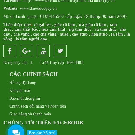
Facebook
:
https://www.facebook.com/thaythuoc.thaoduocquy.vn
Website
: www.thaoduocquy.vn
0109346567 cấp ngày 18 tháng 09 năm 2020
Mã số doanh nghiệp:
Thảo dược quý
:
cà gai leo
,
giảo cổ lam
,
trà giảo cổ lam
,
tam
thất
,
tam thất bắc
,
hoa tam thất
,
nụ tam thất
,
củ tam thất
,
chè
dây
,
chè vằng
,
cao chè vằng
,
atiso
,
cao atiso
,
hoa atiso
,
lá tắm
,
lá
xông
,
lá tắm người dao
.
Đang truy cập: 4
Lượt truy cập: 46914803
CÁC CHÍNH SÁCH
Hỗ trợ đặt hàng
Khuyến mãi
Bảo mật thông tin
Chính sách đổi hàng và hoàn tiền
Giao hàng và thanh toán
CHÚNG TÔI TRÊN FACEBOOK
Bạn cần hỗ trợ?