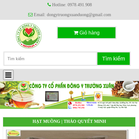
Hotline: 0978.491.908
Email: dongytruongxuanduong@gmail.com
Giỏ hàng
HẠT MUỒNG | THẢO QUYẾT MINH