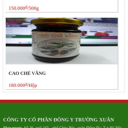
đ
150.000
/500g
CAO CHÈ VẰNG
đ
180.000
/Hộp
CÔNG TY CỔ PHẦN ĐÔNG Y TRƯỜNG XUÂN
Showroom
: Số 36, ngõ 165, phố Chùa Bộc, quận Đống Đa, T.p Hà Nội