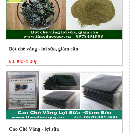
Bột chè vằng - lợi sữa, giảm cân
đ
90.000
/500g
Cao Chè Vằng - lợi sữa