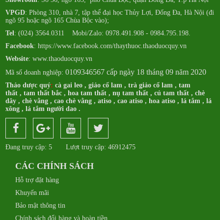
VPGD
: Phòng 310, nhà 7, tập thể đại học Thủy Lợi, Đống Đa, Hà Nội (đi
ngõ 95 hoặc ngõ 165 Chùa Bộc vào);
Tel
: (024) 3564.0311 Mobi/Zalo: 0978.491.908 - 0984.795.198.
Facebook
:
https://www.facebook.com/thaythuoc.thaoduocquy.vn
Website
: www.thaoduocquy.vn
0109346567 cấp ngày 18 tháng 09 năm 2020
Mã số doanh nghiệp:
Thảo dược quý
:
cà gai leo
,
giảo cổ lam
,
trà giảo cổ lam
,
tam
thất
,
tam thất bắc
,
hoa tam thất
,
nụ tam thất
,
củ tam thất
,
chè
dây
,
chè vằng
,
cao chè vằng
,
atiso
,
cao atiso
,
hoa atiso
,
lá tắm
,
lá
xông
,
lá tắm người dao
.
Đang truy cập: 5
Lượt truy cập: 46912475
CÁC CHÍNH SÁCH
Hỗ trợ đặt hàng
Khuyến mãi
Bảo mật thông tin
Chính sách đổi hàng và hoàn tiền