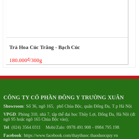
Trà Hoa Cúc Trắng - Bạch Cúc
đ
180.000
/300g
CÔNG TY CỔ PHẦN ĐÔNG Y TRƯỜNG XUÂN
Showroom
: Số 36, ngõ 165, phố Chùa Bộc, quận Đống Đa, T.p Hà Nội
VPGD
: Phòng 310, nhà 7, tập thể đại học Thủy Lợi, Đống Đa, Hà Nội (đi
ngõ 95 hoặc ngõ 165 Chùa Bộc vào);
Tel
: (024) 3564.0311 Mobi/Zalo: 0978.491.908 - 0984.795.198.
Facebook
:
https://www.facebook.com/thaythuoc.thaoduocquy.vn