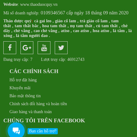
Website
: www.thaoduocquy.vn
0109346567 cấp ngày 18 tháng 09 năm 2020
Mã số doanh nghiệp:
Thảo dược quý
:
cà gai leo
,
giảo cổ lam
,
trà giảo cổ lam
,
tam
thất
,
tam thất bắc
,
hoa tam thất
,
nụ tam thất
,
củ tam thất
,
chè
dây
,
chè vằng
,
cao chè vằng
,
atiso
,
cao atiso
,
hoa atiso
,
lá tắm
,
lá
xông
,
lá tắm người dao
.
Đang truy cập: 7
Lượt truy cập: 46912743
CÁC CHÍNH SÁCH
Hỗ trợ đặt hàng
Khuyến mãi
Bảo mật thông tin
Chính sách đổi hàng và hoàn tiền
Giao hàng và thanh toán
CHÚNG TÔI TRÊN FACEBOOK
Bạn cần hỗ trợ?