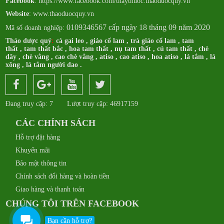
Facebook
:
https://www.facebook.com/thaythuoc.thaoduocquy.vn
Website
: www.thaoduocquy.vn
0109346567 cấp ngày 18 tháng 09 năm 2020
Mã số doanh nghiệp:
Thảo dược quý
:
cà gai leo
,
giảo cổ lam
,
trà giảo cổ lam
,
tam
thất
,
tam thất bắc
,
hoa tam thất
,
nụ tam thất
,
củ tam thất
,
chè
dây
,
chè vằng
,
cao chè vằng
,
atiso
,
cao atiso
,
hoa atiso
,
lá tắm
,
lá
xông
,
lá tắm người dao
.
Đang truy cập: 7
Lượt truy cập: 46917159
CÁC CHÍNH SÁCH
Hỗ trợ đặt hàng
Khuyến mãi
Bảo mật thông tin
Chính sách đổi hàng và hoàn tiền
Giao hàng và thanh toán
CHÚNG TÔI TRÊN FACEBOOK
Bạn cần hỗ trợ?