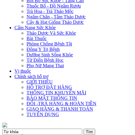
Bồi Bổ Sức Khỏe - Tăng Cân
Thuốc Bổ - Đồ Ngâm Rượu
Trà Hoa - Trà Thảo Mộc
Ngâm Chân - Tắm Thảo Dược
Cây & Hạt Giống Thảo Dược
Cẩm Nang Sức Khỏe
Thảo Dược Và Sức Khỏe
Bài Thuốc
Phòng Chống Bệnh Tật
Đông Y Trị Bệnh
Dưỡng Sinh Sống Khỏe
Từ Điển Bệnh Học
Phụ Nữ Mang Thai
Vị thuốc
Chính sách hỗ trợ
GIỚI THIỆU
HỖ TRỢ ĐẶT HÀNG
THÔNG TIN KHUYẾN MÃI
BẢO MẬT THÔNG TIN
ĐỔI -TRẢ HÀNG & HOÀN TIỀN
GIAO HÀNG & THANH TOÁN
TUYỂN DỤNG