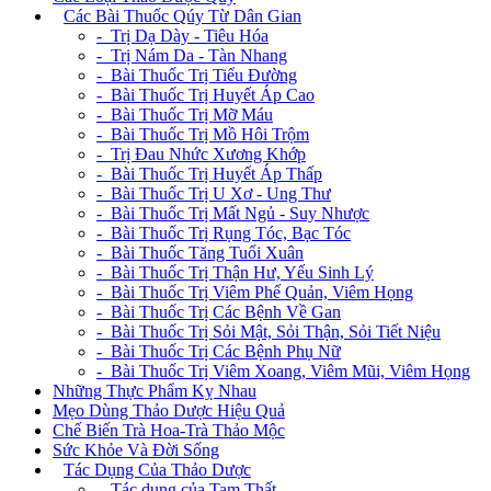
+
Các Bài Thuốc Qúy Từ Dân Gian
- Trị Dạ Dày - Tiêu Hóa
- Trị Nám Da - Tàn Nhang
- Bài Thuốc Trị Tiểu Đường
- Bài Thuốc Trị Huyết Áp Cao
- Bài Thuốc Trị Mỡ Máu
- Bài Thuốc Trị Mồ Hôi Trộm
- Trị Đau Nhức Xương Khớp
- Bài Thuốc Trị Huyết Áp Thấp
- Bài Thuốc Trị U Xơ - Ung Thư
- Bài Thuốc Trị Mất Ngủ - Suy Nhược
- Bài Thuốc Trị Rụng Tóc, Bạc Tóc
- Bài Thuốc Tăng Tuổi Xuân
- Bài Thuốc Trị Thận Hư, Yếu Sinh Lý
- Bài Thuốc Trị Viêm Phế Quản, Viêm Họng
- Bài Thuốc Trị Các Bệnh Về Gan
- Bài Thuốc Trị Sỏi Mật, Sỏi Thận, Sỏi Tiết Niệu
- Bài Thuốc Trị Các Bệnh Phụ Nữ
- Bài Thuốc Trị Viêm Xoang, Viêm Mũi, Viêm Họng
Những Thực Phẩm Kỵ Nhau
Mẹo Dùng Thảo Dược Hiệu Quả
Chế Biến Trà Hoa-Trà Thảo Mộc
Sức Khỏe Và Đời Sống
+
Tác Dụng Của Thảo Dược
- Tác dụng của Tam Thất