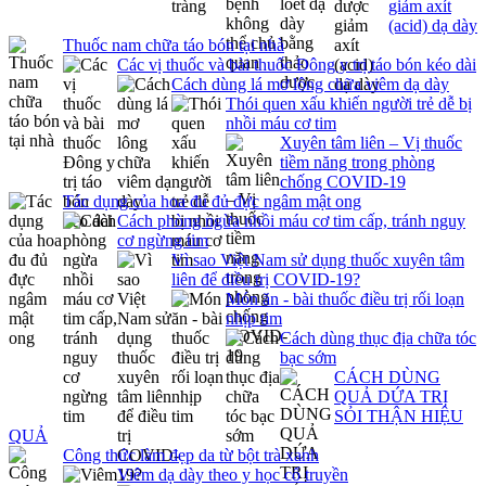
giảm axít
(acid) dạ dày
Thuốc nam chữa táo bón tại nhà
Các vị thuốc và bài thuốc Đông y trị táo bón kéo dài
Cách dùng lá mơ lông chữa viêm dạ dày
Thói quen xấu khiến người trẻ dễ bị
nhồi máu cơ tim
Xuyên tâm liên – Vị thuốc
tiềm năng trong phòng
chống COVID-19
Tác dụng của hoa đu đủ đực ngâm mật ong
Cách phòng ngừa nhồi máu cơ tim cấp, tránh nguy
cơ ngừng tim
Vì sao Việt Nam sử dụng thuốc xuyên tâm
liên để điều trị COVID-19?
Món ăn - bài thuốc điều trị rối loạn
nhịp tim
Cách dùng thục địa chữa tóc
bạc sớm
CÁCH DÙNG
QUẢ DỨA TRỊ
SỎI THẬN HIỆU
QUẢ
Công thức làm đẹp da từ bột trà xanh
Viêm dạ dày theo y học cổ truyền