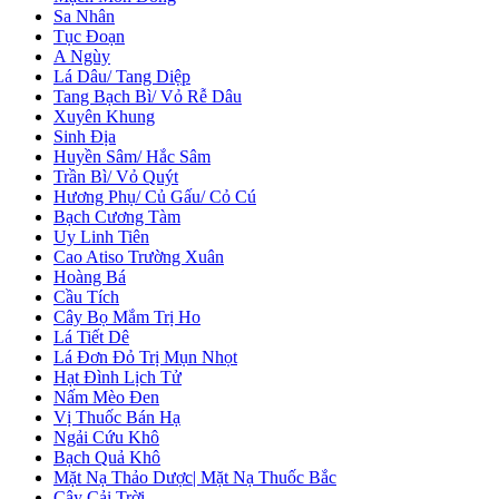
Sa Nhân
Tục Đoạn
A Ngùy
Lá Dâu/ Tang Diệp
Tang Bạch Bì/ Vỏ Rễ Dâu
Xuyên Khung
Sinh Địa
Huyền Sâm/ Hắc Sâm
Trần Bì/ Vỏ Quýt
Hương Phụ/ Củ Gấu/ Cỏ Cú
Bạch Cương Tàm
Uy Linh Tiên
Cao Atiso Trường Xuân
Hoàng Bá
Cầu Tích
Cây Bọ Mắm Trị Ho
Lá Tiết Dê
Lá Đơn Đỏ Trị Mụn Nhọt
Hạt Đình Lịch Tử
Nấm Mèo Đen
Vị Thuốc Bán Hạ
Ngải Cứu Khô
Bạch Quả Khô
Mặt Nạ Thảo Dược| Mặt Nạ Thuốc Bắc
Cây Cải Trời