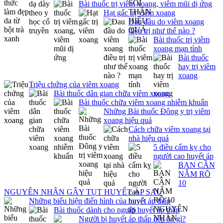
Bài thuốc trị viêm xoang, viêm mũi dị ứng
Hạt gấc trị viêm xoang
Đau đầu do viêm xoang
điều trị như thế nào ?
Bài thuốc trị viêm
xoang mạn tính
Bài thuốc
hay trị viêm
xoang
Triệu chứng của viêm xoang
Bài thuốc dân gian chữa viêm xoang
Bài thuốc chữa viêm xoang nhiễm khuẩn
Những Bài thuốc Đông y trị viêm
xoang hiệu quả
Cách chữa viêm xoang tại
nhà hiệu quả
5 điều cấm kỵ cho
người cao huyết áp
BẠN CẦN
NẮM RÕ
10
NGUYÊN NHÂN GÂY TỤT HUYẾT ÁP SAU
Những biểu hiện điển hình của huyết áp thấp
Bài thuốc dành cho người huyết áp thấp
Người bị huyết áp thấp nên ăn gì?