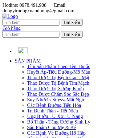
Hotline: 0978.491.908
Email:
dongytruongxuanduong@gmail.com
Giỏ hàng
SẢN PHẨM
Tìm Sản Phẩm Theo Tên Thuốc
Huyết Áp-Tiểu Đường-Mỡ Máu
Thảo Dược Trị Bệnh Gan - Mật
Thảo Dược Trị Bệnh Tim Mạch
Thảo Dược Trị Xương Khớp
Thảo Dược Chăm Sóc Sắc Đẹp
Suy Nhược- Stress- Mất Ngủ
Các Bệnh Đường Tiêu Hóa
Trị Bệnh Thận - Tiết Niệu
Ung Bướu - U Xơ - U Nang
Bổ Thận - Tăng Cường Sinh Lý
Sản Phẩm Cho Mẹ & Bé
Các Bệnh Về Đường Hô Hấp