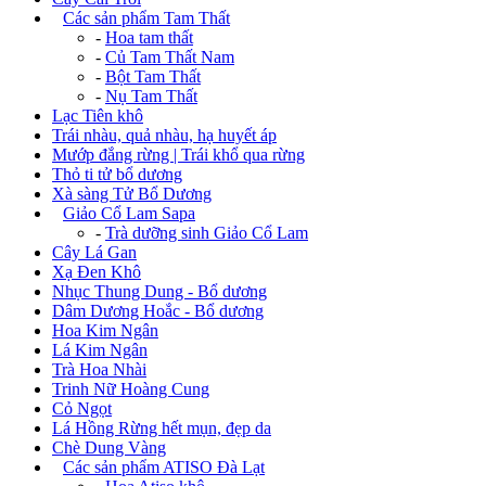
+
Các sản phẩm Tam Thất
-
Hoa tam thất
-
Củ Tam Thất Nam
-
Bột Tam Thất
-
Nụ Tam Thất
Lạc Tiên khô
Trái nhàu, quả nhàu, hạ huyết áp
Mướp đắng rừng | Trái khổ qua rừng
Thỏ ti tử bổ dương
Xà sàng Tử Bổ Dương
+
Giảo Cổ Lam Sapa
-
Trà dưỡng sinh Giảo Cổ Lam
Cây Lá Gan
Xạ Đen Khô
Nhục Thung Dung - Bổ dương
Dâm Dương Hoắc - Bổ dương
Hoa Kim Ngân
Lá Kim Ngân
Trà Hoa Nhài
Trinh Nữ Hoàng Cung
Cỏ Ngọt
Lá Hồng Rừng hết mụn, đẹp da
Chè Dung Vàng
+
Các sản phẩm ATISO Đà Lạt