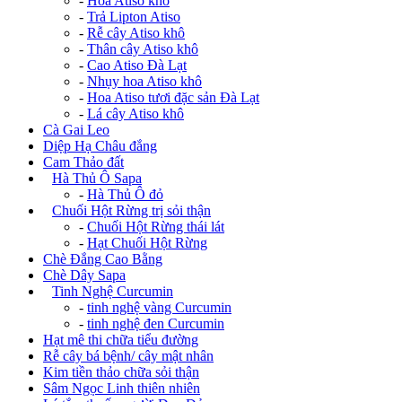
-
Hoa Atiso khô
-
Trả Lipton Atiso
-
Rễ cây Atiso khô
-
Thân cây Atiso khô
-
Cao Atiso Đà Lạt
-
Nhụy hoa Atiso khô
-
Hoa Atiso tươi đặc sản Đà Lạt
-
Lá cây Atiso khô
Cà Gai Leo
Diệp Hạ Châu đắng
Cam Thảo đất
+
Hà Thủ Ô Sapa
-
Hà Thủ Ô đỏ
+
Chuối Hột Rừng trị sỏi thận
-
Chuối Hột Rừng thái lát
-
Hạt Chuối Hột Rừng
Chè Đắng Cao Bằng
Chè Dây Sapa
+
Tinh Nghệ Curcumin
-
tinh nghệ vàng Curcumin
-
tinh nghệ đen Curcumin
Hạt mê thi chữa tiểu đường
Rễ cây bá bệnh/ cây mật nhân
Kim tiền thảo chữa sỏi thận
Sâm Ngọc Linh thiên nhiên