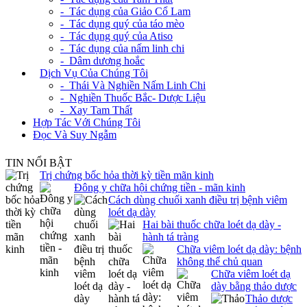
- Tác dụng của Giảo Cổ Lam
- Tác dụng quý của táo mèo
- Tác dụng quý của Atiso
- Tác dụng của nấm linh chi
- Dâm dương hoắc
+
Dịch Vụ Của Chúng Tôi
- Thái Và Nghiền Nấm Linh Chi
- Nghiền Thuốc Bắc- Dược Liệu
- Xay Tam Thất
Hợp Tác Với Chúng Tôi
Đọc Và Suy Ngẫm
TIN NỔI BẬT
Trị chứng bốc hỏa thời kỳ tiền mãn kinh
Đông y chữa hội chứng tiền - mãn kinh
Cách dùng chuối xanh điều trị bệnh viêm
loét dạ dày
Hai bài thuốc chữa loét dạ dày -
hành tá tràng
Chữa viêm loét dạ dày: bệnh
không thể chủ quan
Chữa viêm loét dạ
dày bằng thảo dược
Thảo dược