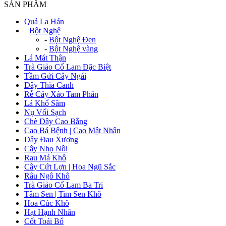
SẢN PHẨM
Quả La Hán
+
Bột Nghệ
-
Bột Nghệ Đen
-
Bột Nghệ vàng
Lá Mát Thận
Trà Giảo Cổ Lam Đặc Biệt
Tầm Gửi Cây Ngái
Dây Thìa Canh
Rễ Cây Xáo Tam Phân
Lá Khổ Sâm
Nụ Vối Sạch
Chè Dây Cao Bằng
Cao Bá Bệnh | Cao Mật Nhân
Dây Đau Xương
Cây Nhọ Nồi
Rau Má Khô
Cây Cứt Lợn | Hoa Ngũ Sắc
Râu Ngô Khô
Trà Giảo Cổ Lam Ba Tri
Tâm Sen | Tim Sen Khô
Hoa Cúc Khô
Hạt Hạnh Nhân
Cốt Toái Bổ