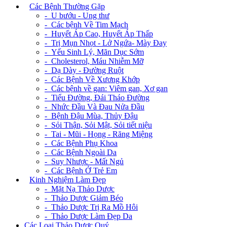
+
Các Bệnh Thường Gặp
- U bướu - Ung thư
- Các bệnh Về Tim Mạch
- Huyết Áp Cao, Huyết Áp Thấp
- Trị Mụn Nhọt - Lở Ngứa- Mày Đay
- Yếu Sinh Lý, Mãn Dục Sớm
- Cholesterol, Máu Nhiễm Mỡ
- Dạ Dày - Đường Ruột
- Các Bệnh Về Xương Khớp
- Các bệnh về gan: Viêm gan, Xơ gan
- Tiểu Đường, Đái Tháo Đường
- Nhức Đầu Và Đau Nửa Đầu
- Bệnh Đậu Mùa, Thủy Đậu
- Sỏi Thận, Sỏi Mật, Sỏi tiết niệu
- Tai - Mũi - Họng - Răng Miệng
- Các Bệnh Phụ Khoa
- Các Bệnh Ngoài Da
- Suy Nhược - Mất Ngủ
- Các Bệnh Ở Trẻ Em
+
Kinh Nghiệm Làm Đẹp
- Mặt Nạ Thảo Dược
- Thảo Dược Giảm Béo
- Thảo Dược Trị Ra Mồ Hôi
- Thảo Dược Làm Đẹp Da
Các Loại Thảo Dược Quý