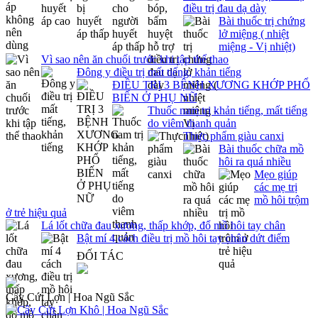
điều trị đau dạ dày
Bài thuốc trị chứng
lở miệng ( nhiệt
miệng - Vị nhiệt)
Vì sao nên ăn chuối trước khi tập thể thao
Đông y điều trị mất tiếng, khản tiếng
ĐIỀU TRỊ 3 BỆNH XƯƠNG KHỚP PHỔ
BIẾN Ở PHỤ NỮ
Thuốc nam trị khản tiếng, mất tiếng
do viêm thanh quản
Thực phẩm giàu canxi
Bài thuốc chữa mồ
hôi ra quá nhiều
Mẹo giúp
các mẹ trị
mồ hôi trộm
ở trẻ hiệu quả
Lá lốt chữa đau xương, thấp khớp, đổ mồ hôi tay chân
Bật mí 4 cách điều trị mồ hôi tay chân dứt điểm
ĐỐI TÁC
Cây Cứt Lợn | Hoa Ngũ Sắc