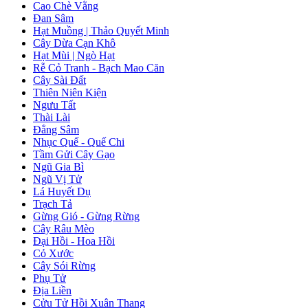
Cao Chè Vằng
Đan Sâm
Hạt Muồng | Thảo Quyết Minh
Cây Dừa Cạn Khô
Hạt Mùi | Ngò Hạt
Rễ Cỏ Tranh - Bạch Mao Căn
Cây Sài Đất
Thiên Niên Kiện
Ngưu Tất
Thài Lài
Đẳng Sâm
Nhục Quế - Quế Chi
Tầm Gửi Cây Gạo
Ngũ Gia Bì
Ngũ Vị Tử
Lá Huyết Dụ
Trạch Tả
Gừng Gió - Gừng Rừng
Cây Râu Mèo
Đại Hồi - Hoa Hồi
Cỏ Xước
Cây Sói Rừng
Phụ Tử
Địa Liền
Cửu Tử Hồi Xuân Thang