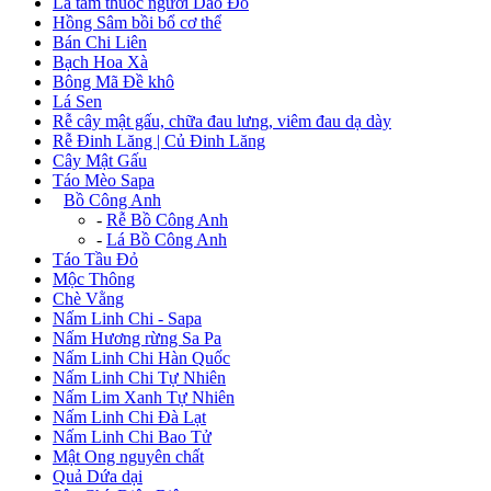
Lá tắm thuốc người Dao Đỏ
Hồng Sâm bồi bổ cơ thể
Bán Chi Liên
Bạch Hoa Xà
Bông Mã Đề khô
Lá Sen
Rễ cây mật gấu, chữa đau lưng, viêm đau dạ dày
Rễ Đinh Lăng | Củ Đinh Lăng
Cây Mật Gấu
Táo Mèo Sapa
+
Bồ Công Anh
-
Rễ Bồ Công Anh
-
Lá Bồ Công Anh
Táo Tầu Đỏ
Mộc Thông
Chè Vằng
Nấm Linh Chi - Sapa
Nấm Hương rừng Sa Pa
Nấm Linh Chi Hàn Quốc
Nấm Linh Chi Tự Nhiên
Nấm Lim Xanh Tự Nhiên
Nấm Linh Chi Đà Lạt
Nấm Linh Chi Bao Tử
Mật Ong nguyên chất
Quả Dứa dại