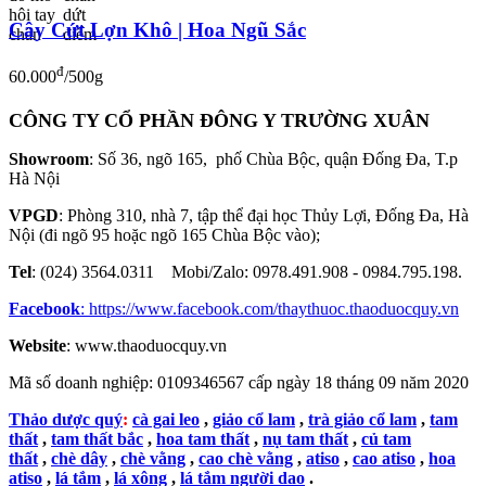
Cây Cứt Lợn Khô | Hoa Ngũ Sắc
đ
60.000
/500g
CÔNG TY CỔ PHẦN ĐÔNG Y TRƯỜNG XUÂN
Showroom
: Số 36, ngõ 165, phố Chùa Bộc, quận Đống Đa, T.p
Hà Nội
VPGD
: Phòng 310, nhà 7, tập thể đại học Thủy Lợi, Đống Đa, Hà
Nội (đi ngõ 95 hoặc ngõ 165 Chùa Bộc vào);
Tel
: (024) 3564.0311 Mobi/Zalo: 0978.491.908 - 0984.795.198.
Facebook
:
https://www.facebook.com/thaythuoc.thaoduocquy.vn
Website
: www.thaoduocquy.vn
Mã số doanh nghiệp:
0109346567 cấp ngày 18 tháng 09 năm 2020
Thảo dược quý
:
cà gai leo
,
giảo cổ lam
,
trà giảo cổ lam
,
tam
thất
,
tam thất bắc
,
hoa tam thất
,
nụ tam thất
,
củ tam
thất
,
chè dây
,
chè vằng
,
cao chè vằng
,
atiso
,
cao atiso
,
hoa
atiso
,
lá tắm
,
lá xông
,
lá tắm người dao
.