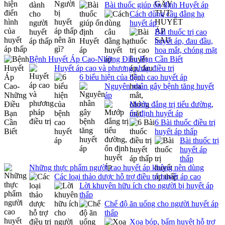
Bài thuốc giúp ổn định Huyết áp
Cách dùng câu đằng hạ
huyết áp
Bài thuốc trị cao
huyết áp, đau đầu,
hoa mắt, chóng mặt
Bệnh Huyết Áp Cao-Những Điều Bạn Cần Biết
Huyết áp cao và phương pháp điều trị
6 biểu hiện của bệnh cao huyết áp
Nguyên nhân gây bệnh tăng huyết
áp
Mướp đắng trị tiểu đường,
ổn định huyết áp
6 Bài thuốc điều trị
huyết áp thấp
Bài thuốc trị
huyết áp
thấp
Những thực phẩm người cao huyết áp không nên dùng
Các loại thảo dược hỗ trợ điều trị huyết áp cao
Lời khuyên hữu ích cho người bị huyết áp
thấp
Chế độ ăn uống cho người huyết áp
thấp
Xoa bóp, bấm huyệt hỗ trợ