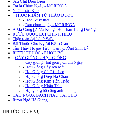
Sâu Chít Điện Biên
Trà lá Chùm Ngây - MORINGA
Nhân Trần Khô
+
THỰC PHẨM TỪ THẢO DƯỢC
-
Hoa Atiso tươi
-
Rau chùm ngây - MORINGA
A Ma Công | A Ma Kong | Bổ Thận Tráng Dương
RƯỢU QUỐC LỦI CHÍNH HIỆU
Thập toàn đại bổ từ SaPa
Bài Thuốc Cho Người Bệnh Gan
Tần Thủy Hoàng Tửu - Tăng Cường Sinh Lý
RƯỢU THUỐC - RƯỢU BỔ
+
CÂY GIỐNG - HẠT GIỐNG
-
Cây giống - hạt giống Chùm Ngây
-
Hạt Giống Cây Ích Mẫu
-
Hạt Giống Cà Giai Leo
-
Hạt Giống Diệp Hạ Châu
-
Hạt Giống Kim Tiền Thảo
-
Hạt Giống Nhân Trần
-
Hạt giống bồ công anh
CAO NGỰA BẠCH NẤU TẠI CHỖ
Rượu Ngô Hà Giang
TIN TỨC - DỊCH VỤ