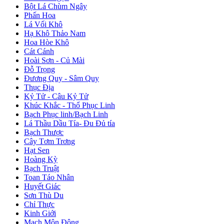
Bột Lá Chùm Ngây
Phấn Hoa
Lá Vối Khô
Hạ Khô Thảo Nam
Hoa Hòe Khô
Cát Cánh
Hoài Sơn - Củ Mài
Đỗ Trọng
Đương Quy - Sâm Quy
Thục Địa
Kỷ Tử - Câu Kỷ Tử
Khúc Khắc - Thổ Phục Linh
Bạch Phục linh/Bạch Linh
Lá Thầu Dầu Tía- Đu Đủ tía
Bạch Thược
Cây Tơm Trơng
Hạt Sen
Hoàng Kỳ
Bạch Truật
Toan Táo Nhân
Huyết Giác
Sơn Thù Du
Chỉ Thực
Kinh Giới
Mạch Môn Đông