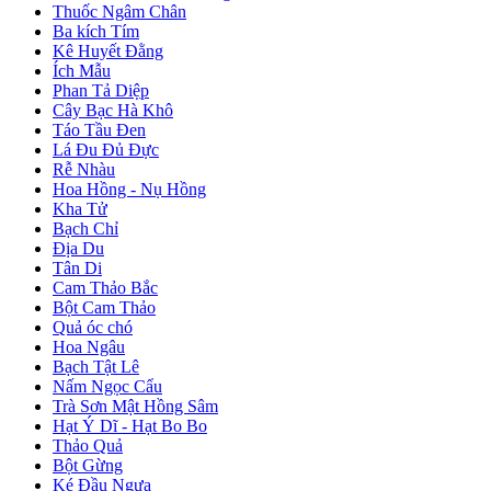
Thuốc Ngâm Chân
Ba kích Tím
Kê Huyết Đằng
Ích Mẫu
Phan Tả Diệp
Cây Bạc Hà Khô
Táo Tầu Đen
Lá Đu Đủ Đực
Rễ Nhàu
Hoa Hồng - Nụ Hồng
Kha Tử
Bạch Chỉ
Địa Du
Tân Di
Cam Thảo Bắc
Bột Cam Thảo
Quả óc chó
Hoa Ngâu
Bạch Tật Lê
Nấm Ngọc Cẩu
Trà Sơn Mật Hồng Sâm
Hạt Ý Dĩ - Hạt Bo Bo
Thảo Quả
Bột Gừng
Ké Đầu Ngựa