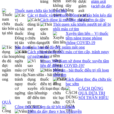
giảm axít
(acid) dạ dày
Thuốc nam chữa táo bón tại nhà
Các vị thuốc và bài thuốc Đông y trị táo bón kéo dài
Cách dùng lá mơ lông chữa viêm dạ dày
Thói quen xấu khiến người trẻ dễ bị
nhồi máu cơ tim
Xuyên tâm liên – Vị thuốc
tiềm năng trong phòng
chống COVID-19
Tác dụng của hoa đu đủ đực ngâm mật ong
Cách phòng ngừa nhồi máu cơ tim cấp, tránh nguy
cơ ngừng tim
Vì sao Việt Nam sử dụng thuốc xuyên tâm
liên để điều trị COVID-19?
Món ăn - bài thuốc điều trị rối loạn
nhịp tim
Cách dùng thục địa chữa tóc
bạc sớm
CÁCH DÙNG
QUẢ DỨA TRỊ
SỎI THẬN HIỆU
QUẢ
Công thức làm đẹp da từ bột trà xanh
Viêm dạ dày theo y học cổ truyền