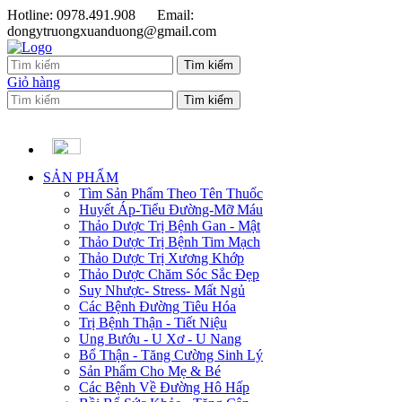
Hotline: 0978.491.908
Email:
dongytruongxuanduong@gmail.com
Giỏ hàng
SẢN PHẨM
Tìm Sản Phẩm Theo Tên Thuốc
Huyết Áp-Tiểu Đường-Mỡ Máu
Thảo Dược Trị Bệnh Gan - Mật
Thảo Dược Trị Bệnh Tim Mạch
Thảo Dược Trị Xương Khớp
Thảo Dược Chăm Sóc Sắc Đẹp
Suy Nhược- Stress- Mất Ngủ
Các Bệnh Đường Tiêu Hóa
Trị Bệnh Thận - Tiết Niệu
Ung Bướu - U Xơ - U Nang
Bổ Thận - Tăng Cường Sinh Lý
Sản Phẩm Cho Mẹ & Bé
Các Bệnh Về Đường Hô Hấp