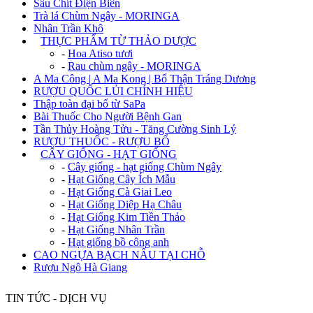
Sâu Chít Điện Biên
Trà lá Chùm Ngây - MORINGA
Nhân Trần Khô
+
THỰC PHẨM TỪ THẢO DƯỢC
-
Hoa Atiso tươi
-
Rau chùm ngây - MORINGA
A Ma Công | A Ma Kong | Bổ Thận Tráng Dương
RƯỢU QUỐC LỦI CHÍNH HIỆU
Thập toàn đại bổ từ SaPa
Bài Thuốc Cho Người Bệnh Gan
Tần Thủy Hoàng Tửu - Tăng Cường Sinh Lý
RƯỢU THUỐC - RƯỢU BỔ
+
CÂY GIỐNG - HẠT GIỐNG
-
Cây giống - hạt giống Chùm Ngây
-
Hạt Giống Cây Ích Mẫu
-
Hạt Giống Cà Giai Leo
-
Hạt Giống Diệp Hạ Châu
-
Hạt Giống Kim Tiền Thảo
-
Hạt Giống Nhân Trần
-
Hạt giống bồ công anh
CAO NGỰA BẠCH NẤU TẠI CHỖ
Rượu Ngô Hà Giang
TIN TỨC - DỊCH VỤ