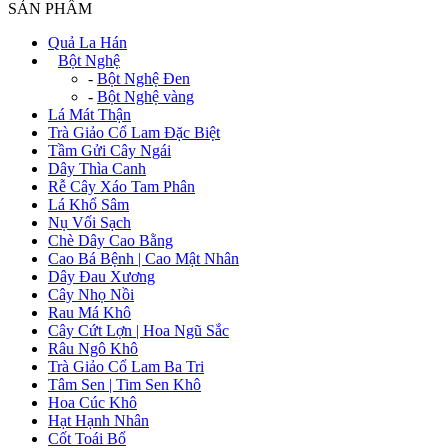
SẢN PHẨM
Quả La Hán
+
Bột Nghệ
-
Bột Nghệ Đen
-
Bột Nghệ vàng
Lá Mát Thận
Trà Giảo Cổ Lam Đặc Biệt
Tầm Gửi Cây Ngái
Dây Thìa Canh
Rễ Cây Xáo Tam Phân
Lá Khổ Sâm
Nụ Vối Sạch
Chè Dây Cao Bằng
Cao Bá Bệnh | Cao Mật Nhân
Dây Đau Xương
Cây Nhọ Nồi
Rau Má Khô
Cây Cứt Lợn | Hoa Ngũ Sắc
Râu Ngô Khô
Trà Giảo Cổ Lam Ba Tri
Tâm Sen | Tim Sen Khô
Hoa Cúc Khô
Hạt Hạnh Nhân
Cốt Toái Bổ