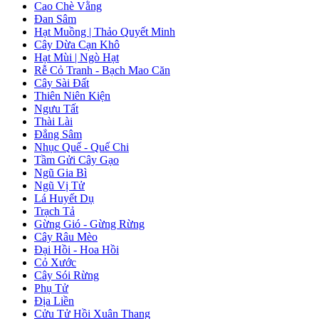
Cao Chè Vằng
Đan Sâm
Hạt Muồng | Thảo Quyết Minh
Cây Dừa Cạn Khô
Hạt Mùi | Ngò Hạt
Rễ Cỏ Tranh - Bạch Mao Căn
Cây Sài Đất
Thiên Niên Kiện
Ngưu Tất
Thài Lài
Đẳng Sâm
Nhục Quế - Quế Chi
Tầm Gửi Cây Gạo
Ngũ Gia Bì
Ngũ Vị Tử
Lá Huyết Dụ
Trạch Tả
Gừng Gió - Gừng Rừng
Cây Râu Mèo
Đại Hồi - Hoa Hồi
Cỏ Xước
Cây Sói Rừng
Phụ Tử
Địa Liền
Cửu Tử Hồi Xuân Thang