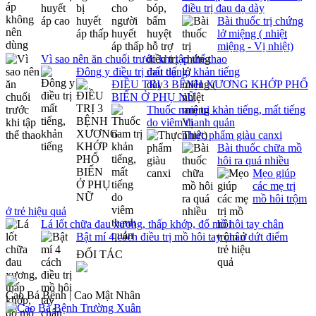
điều trị đau dạ dày
Bài thuốc trị chứng
lở miệng ( nhiệt
miệng - Vị nhiệt)
Vì sao nên ăn chuối trước khi tập thể thao
Đông y điều trị mất tiếng, khản tiếng
ĐIỀU TRỊ 3 BỆNH XƯƠNG KHỚP PHỔ
BIẾN Ở PHỤ NỮ
Thuốc nam trị khản tiếng, mất tiếng
do viêm thanh quản
Thực phẩm giàu canxi
Bài thuốc chữa mồ
hôi ra quá nhiều
Mẹo giúp
các mẹ trị
mồ hôi trộm
ở trẻ hiệu quả
Lá lốt chữa đau xương, thấp khớp, đổ mồ hôi tay chân
Bật mí 4 cách điều trị mồ hôi tay chân dứt điểm
ĐỐI TÁC
Cao Bá Bệnh | Cao Mật Nhân