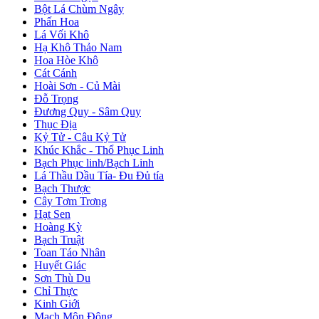
Bột Lá Chùm Ngây
Phấn Hoa
Lá Vối Khô
Hạ Khô Thảo Nam
Hoa Hòe Khô
Cát Cánh
Hoài Sơn - Củ Mài
Đỗ Trọng
Đương Quy - Sâm Quy
Thục Địa
Kỷ Tử - Câu Kỷ Tử
Khúc Khắc - Thổ Phục Linh
Bạch Phục linh/Bạch Linh
Lá Thầu Dầu Tía- Đu Đủ tía
Bạch Thược
Cây Tơm Trơng
Hạt Sen
Hoàng Kỳ
Bạch Truật
Toan Táo Nhân
Huyết Giác
Sơn Thù Du
Chỉ Thực
Kinh Giới
Mạch Môn Đông