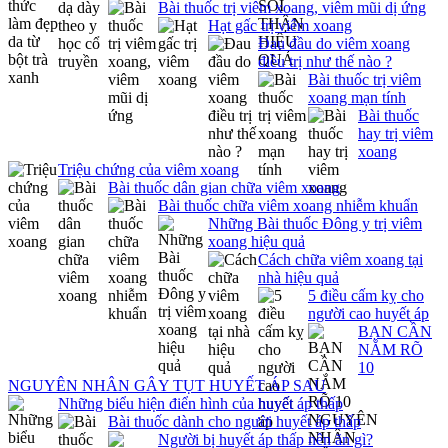
Bài thuốc trị viêm xoang, viêm mũi dị ứng
Hạt gấc trị viêm xoang
Đau đầu do viêm xoang
điều trị như thế nào ?
Bài thuốc trị viêm
xoang mạn tính
Bài thuốc
hay trị viêm
xoang
Triệu chứng của viêm xoang
Bài thuốc dân gian chữa viêm xoang
Bài thuốc chữa viêm xoang nhiễm khuẩn
Những Bài thuốc Đông y trị viêm
xoang hiệu quả
Cách chữa viêm xoang tại
nhà hiệu quả
5 điều cấm kỵ cho
người cao huyết áp
BẠN CẦN
NẮM RÕ
10
NGUYÊN NHÂN GÂY TỤT HUYẾT ÁP SAU
Những biểu hiện điển hình của huyết áp thấp
Bài thuốc dành cho người huyết áp thấp
Người bị huyết áp thấp nên ăn gì?