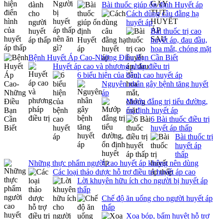
Bài thuốc giúp ổn định Huyết áp
Cách dùng câu đằng hạ
huyết áp
Bài thuốc trị cao
huyết áp, đau đầu,
hoa mắt, chóng mặt
Bệnh Huyết Áp Cao-Những Điều Bạn Cần Biết
Huyết áp cao và phương pháp điều trị
6 biểu hiện của bệnh cao huyết áp
Nguyên nhân gây bệnh tăng huyết
áp
Mướp đắng trị tiểu đường,
ổn định huyết áp
6 Bài thuốc điều trị
huyết áp thấp
Bài thuốc trị
huyết áp
thấp
Những thực phẩm người cao huyết áp không nên dùng
Các loại thảo dược hỗ trợ điều trị huyết áp cao
Lời khuyên hữu ích cho người bị huyết áp
thấp
Chế độ ăn uống cho người huyết áp
thấp
Xoa bóp, bấm huyệt hỗ trợ