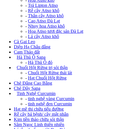
-
Hoa Atiso khô
-
Trả Lipton Atiso
-
Rễ cây Atiso khô
-
Thân cây Atiso khô
-
Cao Atiso Đà Lạt
-
Nhụy hoa Atiso khô
-
Hoa Atiso tươi đặc sản Đà Lạt
-
Lá cây Atiso khô
Cà Gai Leo
Diệp Hạ Châu đắng
Cam Thảo đất
+
Hà Thủ Ô Sapa
-
Hà Thủ Ô đỏ
+
Chuối Hột Rừng trị sỏi thận
-
Chuối Hột Rừng thái lát
-
Hạt Chuối Hột Rừng
Chè Đắng Cao Bằng
Chè Dây Sapa
+
Tinh Nghệ Curcumin
-
tinh nghệ vàng Curcumin
-
tinh nghệ đen Curcumin
Hạt mê thi chữa tiểu đường
Rễ cây bá bệnh/ cây mật nhân
Kim tiền thảo chữa sỏi thận
Sâm Ngọc Linh thiên nhiên