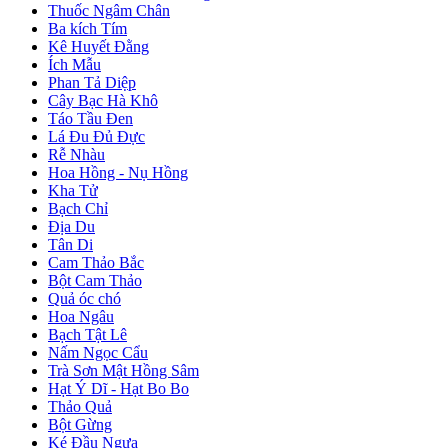
Thuốc Ngâm Chân
Ba kích Tím
Kê Huyết Đằng
Ích Mẫu
Phan Tả Diệp
Cây Bạc Hà Khô
Táo Tầu Đen
Lá Đu Đủ Đực
Rễ Nhàu
Hoa Hồng - Nụ Hồng
Kha Tử
Bạch Chỉ
Địa Du
Tân Di
Cam Thảo Bắc
Bột Cam Thảo
Quả óc chó
Hoa Ngâu
Bạch Tật Lê
Nấm Ngọc Cẩu
Trà Sơn Mật Hồng Sâm
Hạt Ý Dĩ - Hạt Bo Bo
Thảo Quả
Bột Gừng
Ké Đầu Ngựa