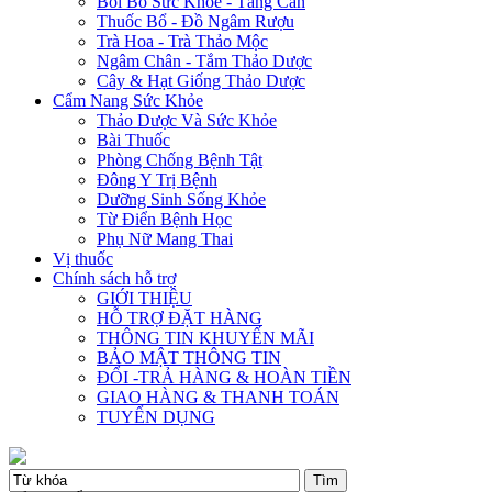
Bồi Bổ Sức Khỏe - Tăng Cân
Thuốc Bổ - Đồ Ngâm Rượu
Trà Hoa - Trà Thảo Mộc
Ngâm Chân - Tắm Thảo Dược
Cây & Hạt Giống Thảo Dược
Cẩm Nang Sức Khỏe
Thảo Dược Và Sức Khỏe
Bài Thuốc
Phòng Chống Bệnh Tật
Đông Y Trị Bệnh
Dưỡng Sinh Sống Khỏe
Từ Điển Bệnh Học
Phụ Nữ Mang Thai
Vị thuốc
Chính sách hỗ trợ
GIỚI THIỆU
HỖ TRỢ ĐẶT HÀNG
THÔNG TIN KHUYẾN MÃI
BẢO MẬT THÔNG TIN
ĐỔI -TRẢ HÀNG & HOÀN TIỀN
GIAO HÀNG & THANH TOÁN
TUYỂN DỤNG