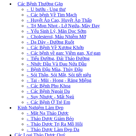
+
Các Bệnh Thường Gặp
- U bướu - Ung thư
- Các bệnh Về Tim Mạch
- Huyết Áp Cao, Huyết Áp Thấp
- Trị Mụn Nhọt - Lở Ngứa- Mày Đay
- Yếu Sinh Lý, Mãn Dục Sớm
- Cholesterol, Máu Nhiễm Mỡ
- Dạ Dày - Đường Ruột
- Các Bệnh Về Xương Khớp
- Các bệnh về gan: Viêm gan, Xơ gan
- Tiểu Đường, Đái Tháo Đường
- Nhức Đầu Và Đau Nửa Đầu
- Bệnh Đậu Mùa, Thủy Đậu
- Sỏi Thận, Sỏi Mật, Sỏi tiết niệu
- Tai - Mũi - Họng - Răng Miệng
- Các Bệnh Phụ Khoa
- Các Bệnh Ngoài Da
- Suy Nhược - Mất Ngủ
- Các Bệnh Ở Trẻ Em
+
Kinh Nghiệm Làm Đẹp
- Mặt Nạ Thảo Dược
- Thảo Dược Giảm Béo
- Thảo Dược Trị Ra Mồ Hôi
- Thảo Dược Làm Đẹp Da
Các Loại Thảo Dược Quý