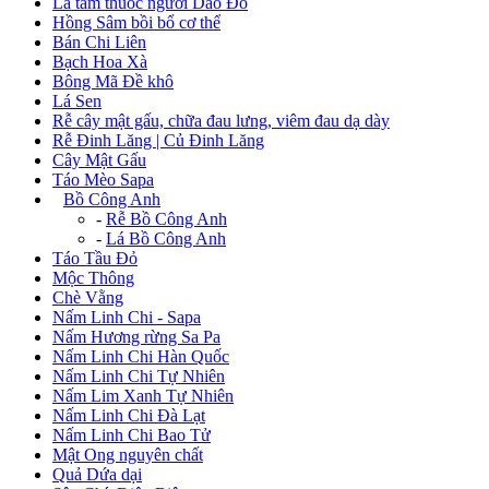
Lá tắm thuốc người Dao Đỏ
Hồng Sâm bồi bổ cơ thể
Bán Chi Liên
Bạch Hoa Xà
Bông Mã Đề khô
Lá Sen
Rễ cây mật gấu, chữa đau lưng, viêm đau dạ dày
Rễ Đinh Lăng | Củ Đinh Lăng
Cây Mật Gấu
Táo Mèo Sapa
+
Bồ Công Anh
-
Rễ Bồ Công Anh
-
Lá Bồ Công Anh
Táo Tầu Đỏ
Mộc Thông
Chè Vằng
Nấm Linh Chi - Sapa
Nấm Hương rừng Sa Pa
Nấm Linh Chi Hàn Quốc
Nấm Linh Chi Tự Nhiên
Nấm Lim Xanh Tự Nhiên
Nấm Linh Chi Đà Lạt
Nấm Linh Chi Bao Tử
Mật Ong nguyên chất
Quả Dứa dại