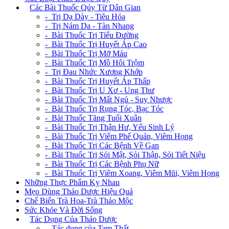
+
Các Bài Thuốc Qúy Từ Dân Gian
- Trị Dạ Dày - Tiêu Hóa
- Trị Nám Da - Tàn Nhang
- Bài Thuốc Trị Tiểu Đường
- Bài Thuốc Trị Huyết Áp Cao
- Bài Thuốc Trị Mỡ Máu
- Bài Thuốc Trị Mồ Hôi Trộm
- Trị Đau Nhức Xương Khớp
- Bài Thuốc Trị Huyết Áp Thấp
- Bài Thuốc Trị U Xơ - Ung Thư
- Bài Thuốc Trị Mất Ngủ - Suy Nhược
- Bài Thuốc Trị Rụng Tóc, Bạc Tóc
- Bài Thuốc Tăng Tuổi Xuân
- Bài Thuốc Trị Thận Hư, Yếu Sinh Lý
- Bài Thuốc Trị Viêm Phế Quản, Viêm Họng
- Bài Thuốc Trị Các Bệnh Về Gan
- Bài Thuốc Trị Sỏi Mật, Sỏi Thận, Sỏi Tiết Niệu
- Bài Thuốc Trị Các Bệnh Phụ Nữ
- Bài Thuốc Trị Viêm Xoang, Viêm Mũi, Viêm Họng
Những Thực Phẩm Kỵ Nhau
Mẹo Dùng Thảo Dược Hiệu Quả
Chế Biến Trà Hoa-Trà Thảo Mộc
Sức Khỏe Và Đời Sống
+
Tác Dụng Của Thảo Dược
- Tác dụng của Tam Thất