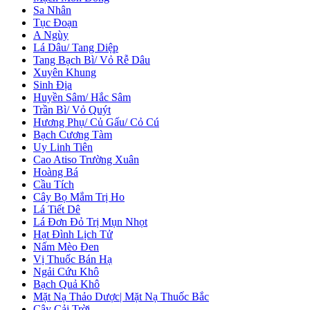
Sa Nhân
Tục Đoạn
A Ngùy
Lá Dâu/ Tang Diệp
Tang Bạch Bì/ Vỏ Rễ Dâu
Xuyên Khung
Sinh Địa
Huyền Sâm/ Hắc Sâm
Trần Bì/ Vỏ Quýt
Hương Phụ/ Củ Gấu/ Cỏ Cú
Bạch Cương Tàm
Uy Linh Tiên
Cao Atiso Trường Xuân
Hoàng Bá
Cầu Tích
Cây Bọ Mắm Trị Ho
Lá Tiết Dê
Lá Đơn Đỏ Trị Mụn Nhọt
Hạt Đình Lịch Tử
Nấm Mèo Đen
Vị Thuốc Bán Hạ
Ngải Cứu Khô
Bạch Quả Khô
Mặt Nạ Thảo Dược| Mặt Nạ Thuốc Bắc
Cây Cải Trời