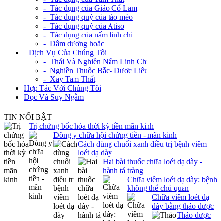
- Tác dụng của Giảo Cổ Lam
- Tác dụng quý của táo mèo
- Tác dụng quý của Atiso
- Tác dụng của nấm linh chi
- Dâm dương hoắc
+
Dịch Vụ Của Chúng Tôi
- Thái Và Nghiền Nấm Linh Chi
- Nghiền Thuốc Bắc- Dược Liệu
- Xay Tam Thất
Hợp Tác Với Chúng Tôi
Đọc Và Suy Ngẫm
TIN NỔI BẬT
Trị chứng bốc hỏa thời kỳ tiền mãn kinh
Đông y chữa hội chứng tiền - mãn kinh
Cách dùng chuối xanh điều trị bệnh viêm
loét dạ dày
Hai bài thuốc chữa loét dạ dày -
hành tá tràng
Chữa viêm loét dạ dày: bệnh
không thể chủ quan
Chữa viêm loét dạ
dày bằng thảo dược
Thảo dược