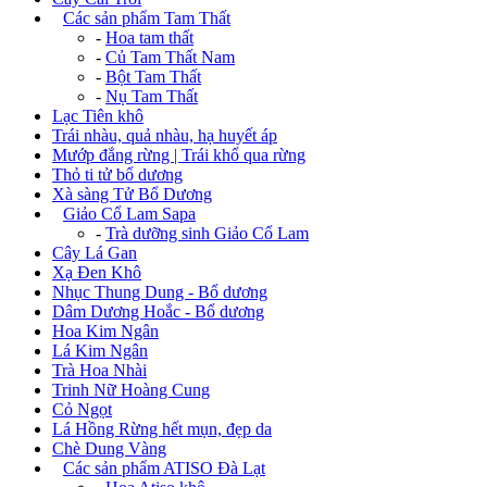
+
Các sản phẩm Tam Thất
-
Hoa tam thất
-
Củ Tam Thất Nam
-
Bột Tam Thất
-
Nụ Tam Thất
Lạc Tiên khô
Trái nhàu, quả nhàu, hạ huyết áp
Mướp đắng rừng | Trái khổ qua rừng
Thỏ ti tử bổ dương
Xà sàng Tử Bổ Dương
+
Giảo Cổ Lam Sapa
-
Trà dưỡng sinh Giảo Cổ Lam
Cây Lá Gan
Xạ Đen Khô
Nhục Thung Dung - Bổ dương
Dâm Dương Hoắc - Bổ dương
Hoa Kim Ngân
Lá Kim Ngân
Trà Hoa Nhài
Trinh Nữ Hoàng Cung
Cỏ Ngọt
Lá Hồng Rừng hết mụn, đẹp da
Chè Dung Vàng
+
Các sản phẩm ATISO Đà Lạt