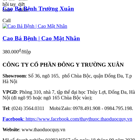
Cao Bá Bệnh Trường Xuân
Call
Cao Bá Bệnh | Cao Mật Nhân
đ
380.000
/Hộp
CÔNG TY CỔ PHẦN ĐÔNG Y TRƯỜNG XUÂN
Showroom
: Số 36, ngõ 165, phố Chùa Bộc, quận Đống Đa, T.p
Hà Nội
VPGD
: Phòng 310, nhà 7, tập thể đại học Thủy Lợi, Đống Đa, Hà
Nội (đi ngõ 95 hoặc ngõ 165 Chùa Bộc vào);
Tel
: (024) 3564.0311 Mobi/Zalo: 0978.491.908 - 0984.795.198.
Facebook
:
https://www.facebook.com/thaythuoc.thaoduocquy.vn
Website
: www.thaoduocquy.vn