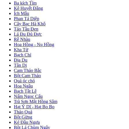
Ba kích Tím
Kê Huyết Đằng
Ích Mẫu
Phan Tả Diệp
Cây Bạc Hà Khô
Táo Tầu Đen
Lá Đu Đủ Đực
Rễ Nhàu
Hoa Hồng - Nụ Hồng
Kha Tử
Bạch Chỉ
Địa Du
Tân Di
Cam Thảo Bắc
Bột Cam Thảo
Quả óc chó
Hoa Ngâu
Bạch Tật Lê
Nấm Ngọc Cẩu
Trà Sơn Mật Hồng Sâm
Hạt Ý Dĩ - Hạt Bo Bo
Thảo Quả
Bột Gừng
Ké Đầu Ngựa
Bột Lá Chùm Ngây