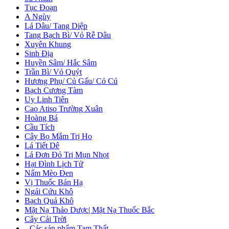
Tục Đoạn
A Ngùy
Lá Dâu/ Tang Diệp
Tang Bạch Bì/ Vỏ Rễ Dâu
Xuyên Khung
Sinh Địa
Huyền Sâm/ Hắc Sâm
Trần Bì/ Vỏ Quýt
Hương Phụ/ Củ Gấu/ Cỏ Cú
Bạch Cương Tàm
Uy Linh Tiên
Cao Atiso Trường Xuân
Hoàng Bá
Cầu Tích
Cây Bọ Mắm Trị Ho
Lá Tiết Dê
Lá Đơn Đỏ Trị Mụn Nhọt
Hạt Đình Lịch Tử
Nấm Mèo Đen
Vị Thuốc Bán Hạ
Ngải Cứu Khô
Bạch Quả Khô
Mặt Nạ Thảo Dược| Mặt Nạ Thuốc Bắc
Cây Cải Trời
+
Các sản phẩm Tam Thất