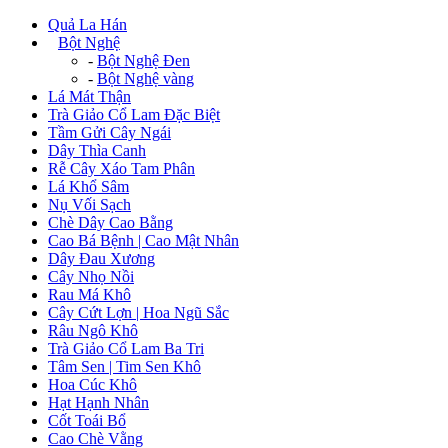
Quả La Hán
+
Bột Nghệ
-
Bột Nghệ Đen
-
Bột Nghệ vàng
Lá Mát Thận
Trà Giảo Cổ Lam Đặc Biệt
Tầm Gửi Cây Ngái
Dây Thìa Canh
Rễ Cây Xáo Tam Phân
Lá Khổ Sâm
Nụ Vối Sạch
Chè Dây Cao Bằng
Cao Bá Bệnh | Cao Mật Nhân
Dây Đau Xương
Cây Nhọ Nồi
Rau Má Khô
Cây Cứt Lợn | Hoa Ngũ Sắc
Râu Ngô Khô
Trà Giảo Cổ Lam Ba Tri
Tâm Sen | Tim Sen Khô
Hoa Cúc Khô
Hạt Hạnh Nhân
Cốt Toái Bổ
Cao Chè Vằng