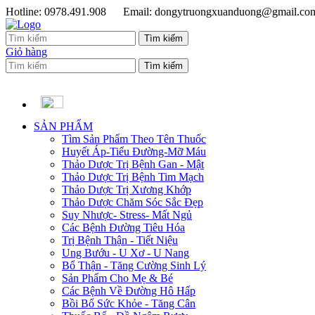
Hotline: 0978.491.908
Email: dongytruongxuanduong@gmail.co
Giỏ hàng
SẢN PHẨM
Tìm Sản Phẩm Theo Tên Thuốc
Huyết Áp-Tiểu Đường-Mỡ Máu
Thảo Dược Trị Bệnh Gan - Mật
Thảo Dược Trị Bệnh Tim Mạch
Thảo Dược Trị Xương Khớp
Thảo Dược Chăm Sóc Sắc Đẹp
Suy Nhược- Stress- Mất Ngủ
Các Bệnh Đường Tiêu Hóa
Trị Bệnh Thận - Tiết Niệu
Ung Bướu - U Xơ - U Nang
Bổ Thận - Tăng Cường Sinh Lý
Sản Phẩm Cho Mẹ & Bé
Các Bệnh Về Đường Hô Hấp
Bồi Bổ Sức Khỏe - Tăng Cân