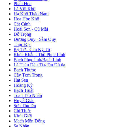
Phấn Hoa
Lá Vối Khô
Hạ Khô Thảo Nam
Hoa Hòe Khô
Cát Cánh
Hoài Sơn - Củ Mài
Đỗ Trọng
Đương Quy - Sâm Quy
Thục Địa
Kỷ Tử - Câu Kỷ Tử
Khúc Khắc - Thổ Phục Linh
Bạch Phục linh/Bạch Linh
Lá Thầu Dầu Tía- Đu Đủ tía
Bạch Thược
Cây Tơm Trơng
Hạt Sen
Hoàng Kỳ
Bạch Truật
Toan Táo Nhân
Huyết Giác
Sơn Thù Du
Chỉ Thực
Kinh Giới
Mạch Môn Đông
Sa Nhân