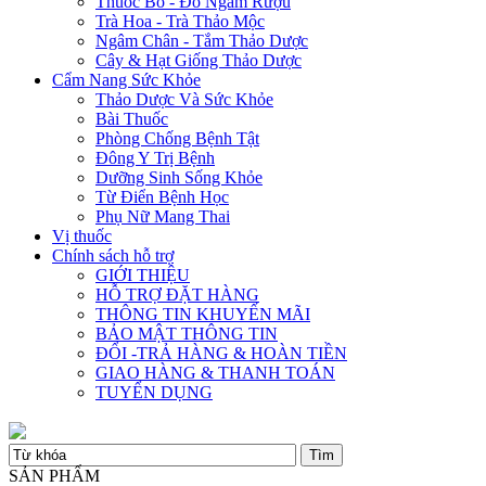
Thuốc Bổ - Đồ Ngâm Rượu
Trà Hoa - Trà Thảo Mộc
Ngâm Chân - Tắm Thảo Dược
Cây & Hạt Giống Thảo Dược
Cẩm Nang Sức Khỏe
Thảo Dược Và Sức Khỏe
Bài Thuốc
Phòng Chống Bệnh Tật
Đông Y Trị Bệnh
Dưỡng Sinh Sống Khỏe
Từ Điển Bệnh Học
Phụ Nữ Mang Thai
Vị thuốc
Chính sách hỗ trợ
GIỚI THIỆU
HỖ TRỢ ĐẶT HÀNG
THÔNG TIN KHUYẾN MÃI
BẢO MẬT THÔNG TIN
ĐỔI -TRẢ HÀNG & HOÀN TIỀN
GIAO HÀNG & THANH TOÁN
TUYỂN DỤNG
SẢN PHẨM