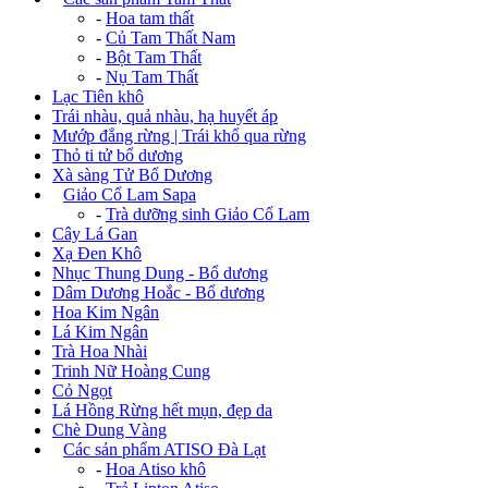
-
Hoa tam thất
-
Củ Tam Thất Nam
-
Bột Tam Thất
-
Nụ Tam Thất
Lạc Tiên khô
Trái nhàu, quả nhàu, hạ huyết áp
Mướp đắng rừng | Trái khổ qua rừng
Thỏ ti tử bổ dương
Xà sàng Tử Bổ Dương
+
Giảo Cổ Lam Sapa
-
Trà dưỡng sinh Giảo Cổ Lam
Cây Lá Gan
Xạ Đen Khô
Nhục Thung Dung - Bổ dương
Dâm Dương Hoắc - Bổ dương
Hoa Kim Ngân
Lá Kim Ngân
Trà Hoa Nhài
Trinh Nữ Hoàng Cung
Cỏ Ngọt
Lá Hồng Rừng hết mụn, đẹp da
Chè Dung Vàng
+
Các sản phẩm ATISO Đà Lạt
-
Hoa Atiso khô