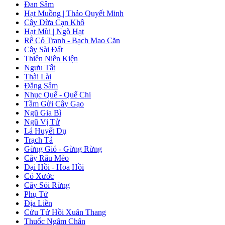
Đan Sâm
Hạt Muồng | Thảo Quyết Minh
Cây Dừa Cạn Khô
Hạt Mùi | Ngò Hạt
Rễ Cỏ Tranh - Bạch Mao Căn
Cây Sài Đất
Thiên Niên Kiện
Ngưu Tất
Thài Lài
Đẳng Sâm
Nhục Quế - Quế Chi
Tầm Gửi Cây Gạo
Ngũ Gia Bì
Ngũ Vị Tử
Lá Huyết Dụ
Trạch Tả
Gừng Gió - Gừng Rừng
Cây Râu Mèo
Đại Hồi - Hoa Hồi
Cỏ Xước
Cây Sói Rừng
Phụ Tử
Địa Liền
Cửu Tử Hồi Xuân Thang
Thuốc Ngâm Chân