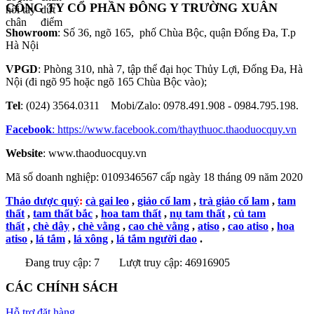
CÔNG TY CỔ PHẦN ĐÔNG Y TRƯỜNG XUÂN
Showroom
: Số 36, ngõ 165, phố Chùa Bộc, quận Đống Đa, T.p
Hà Nội
VPGD
: Phòng 310, nhà 7, tập thể đại học Thủy Lợi, Đống Đa, Hà
Nội (đi ngõ 95 hoặc ngõ 165 Chùa Bộc vào);
Tel
: (024) 3564.0311 Mobi/Zalo: 0978.491.908 - 0984.795.198.
Facebook
:
https://www.facebook.com/thaythuoc.thaoduocquy.vn
Website
: www.thaoduocquy.vn
Mã số doanh nghiệp:
0109346567 cấp ngày 18 tháng 09 năm 2020
Thảo dược quý
:
cà gai leo
,
giảo cổ lam
,
trà giảo cổ lam
,
tam
thất
,
tam thất bắc
,
hoa tam thất
,
nụ tam thất
,
củ tam
thất
,
chè dây
,
chè vằng
,
cao chè vằng
,
atiso
,
cao atiso
,
hoa
atiso
,
lá tắm
,
lá xông
,
lá tắm người dao
.
Đang truy cập: 7
Lượt truy cập: 46916905
CÁC CHÍNH SÁCH
Hỗ trợ đặt hàng