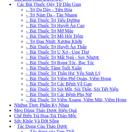
+
Các Bài Thuốc Qúy Từ Dân Gian
- Trị Dạ Dày - Tiêu Hóa
- Trị Nám Da - Tàn Nhang
- Bài Thuốc Trị Tiểu Đường
- Bài Thuốc Trị Huyết Áp Cao
- Bài Thuốc Trị Mỡ Máu
- Bài Thuốc Trị Mồ Hôi Trộm
- Trị Đau Nhức Xương Khớp
- Bài Thuốc Trị Huyết Áp Thấp
- Bài Thuốc Trị U Xơ - Ung Thư
- Bài Thuốc Trị Mất Ngủ - Suy Nhược
- Bài Thuốc Trị Rụng Tóc, Bạc Tóc
- Bài Thuốc Tăng Tuổi Xuân
- Bài Thuốc Trị Thận Hư, Yếu Sinh Lý
- Bài Thuốc Trị Viêm Phế Quản, Viêm Họng
- Bài Thuốc Trị Các Bệnh Về Gan
- Bài Thuốc Trị Sỏi Mật, Sỏi Thận, Sỏi Tiết Niệu
- Bài Thuốc Trị Các Bệnh Phụ Nữ
- Bài Thuốc Trị Viêm Xoang, Viêm Mũi, Viêm Họng
Những Thực Phẩm Kỵ Nhau
Mẹo Dùng Thảo Dược Hiệu Quả
Chế Biến Trà Hoa-Trà Thảo Mộc
Sức Khỏe Và Đời Sống
+
Tác Dụng Của Thảo Dược
- Tác dụng của Tam Thất