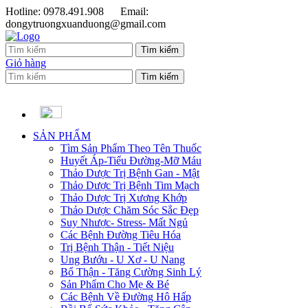
Hotline: 0978.491.908
Email:
dongytruongxuanduong@gmail.com
Giỏ hàng
SẢN PHẨM
Tìm Sản Phẩm Theo Tên Thuốc
Huyết Áp-Tiểu Đường-Mỡ Máu
Thảo Dược Trị Bệnh Gan - Mật
Thảo Dược Trị Bệnh Tim Mạch
Thảo Dược Trị Xương Khớp
Thảo Dược Chăm Sóc Sắc Đẹp
Suy Nhược- Stress- Mất Ngủ
Các Bệnh Đường Tiêu Hóa
Trị Bệnh Thận - Tiết Niệu
Ung Bướu - U Xơ - U Nang
Bổ Thận - Tăng Cường Sinh Lý
Sản Phẩm Cho Mẹ & Bé
Các Bệnh Về Đường Hô Hấp