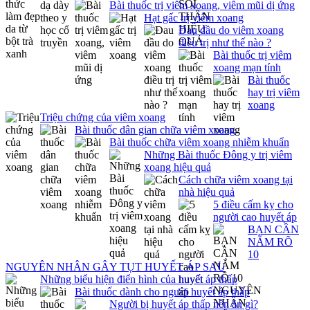
Bài thuốc trị viêm xoang, viêm mũi dị ứng
Hạt gấc trị viêm xoang
Đau đầu do viêm xoang
điều trị như thế nào ?
Bài thuốc trị viêm
xoang mạn tính
Bài thuốc
hay trị viêm
xoang
Triệu chứng của viêm xoang
Bài thuốc dân gian chữa viêm xoang
Bài thuốc chữa viêm xoang nhiễm khuẩn
Những Bài thuốc Đông y trị viêm
xoang hiệu quả
Cách chữa viêm xoang tại
nhà hiệu quả
5 điều cấm kỵ cho
người cao huyết áp
BẠN CẦN
NẮM RÕ
10
NGUYÊN NHÂN GÂY TỤT HUYẾT ÁP SAU
Những biểu hiện điển hình của huyết áp thấp
Bài thuốc dành cho người huyết áp thấp
Người bị huyết áp thấp nên ăn gì?