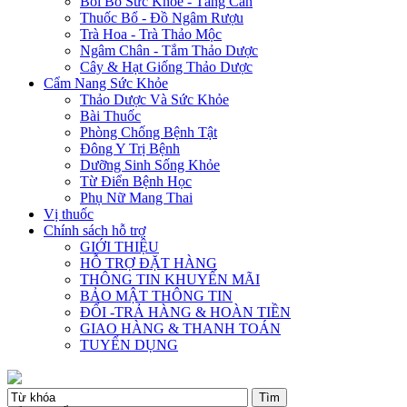
Bồi Bổ Sức Khỏe - Tăng Cân
Thuốc Bổ - Đồ Ngâm Rượu
Trà Hoa - Trà Thảo Mộc
Ngâm Chân - Tắm Thảo Dược
Cây & Hạt Giống Thảo Dược
Cẩm Nang Sức Khỏe
Thảo Dược Và Sức Khỏe
Bài Thuốc
Phòng Chống Bệnh Tật
Đông Y Trị Bệnh
Dưỡng Sinh Sống Khỏe
Từ Điển Bệnh Học
Phụ Nữ Mang Thai
Vị thuốc
Chính sách hỗ trợ
GIỚI THIỆU
HỖ TRỢ ĐẶT HÀNG
THÔNG TIN KHUYẾN MÃI
BẢO MẬT THÔNG TIN
ĐỔI -TRẢ HÀNG & HOÀN TIỀN
GIAO HÀNG & THANH TOÁN
TUYỂN DỤNG