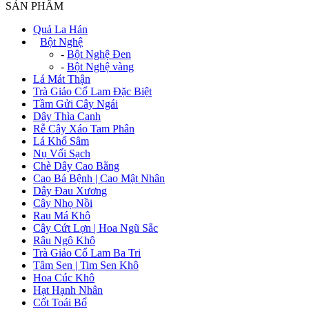
SẢN PHẨM
Quả La Hán
+
Bột Nghệ
-
Bột Nghệ Đen
-
Bột Nghệ vàng
Lá Mát Thận
Trà Giảo Cổ Lam Đặc Biệt
Tầm Gửi Cây Ngái
Dây Thìa Canh
Rễ Cây Xáo Tam Phân
Lá Khổ Sâm
Nụ Vối Sạch
Chè Dây Cao Bằng
Cao Bá Bệnh | Cao Mật Nhân
Dây Đau Xương
Cây Nhọ Nồi
Rau Má Khô
Cây Cứt Lợn | Hoa Ngũ Sắc
Râu Ngô Khô
Trà Giảo Cổ Lam Ba Tri
Tâm Sen | Tim Sen Khô
Hoa Cúc Khô
Hạt Hạnh Nhân
Cốt Toái Bổ