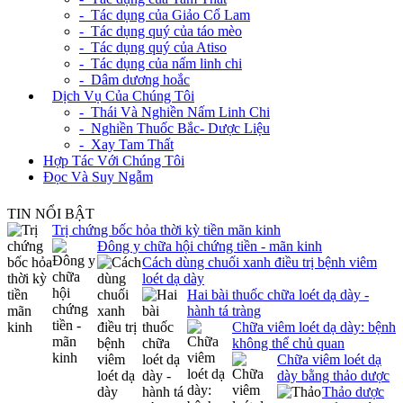
- Tác dụng của Giảo Cổ Lam
- Tác dụng quý của táo mèo
- Tác dụng quý của Atiso
- Tác dụng của nấm linh chi
- Dâm dương hoắc
+
Dịch Vụ Của Chúng Tôi
- Thái Và Nghiền Nấm Linh Chi
- Nghiền Thuốc Bắc- Dược Liệu
- Xay Tam Thất
Hợp Tác Với Chúng Tôi
Đọc Và Suy Ngẫm
TIN NỔI BẬT
Trị chứng bốc hỏa thời kỳ tiền mãn kinh
Đông y chữa hội chứng tiền - mãn kinh
Cách dùng chuối xanh điều trị bệnh viêm
loét dạ dày
Hai bài thuốc chữa loét dạ dày -
hành tá tràng
Chữa viêm loét dạ dày: bệnh
không thể chủ quan
Chữa viêm loét dạ
dày bằng thảo dược
Thảo dược