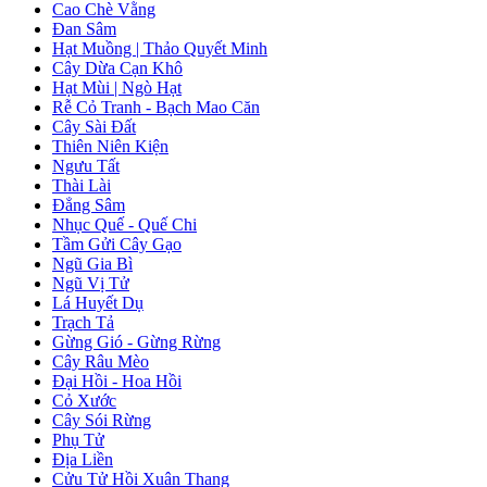
Cao Chè Vằng
Đan Sâm
Hạt Muồng | Thảo Quyết Minh
Cây Dừa Cạn Khô
Hạt Mùi | Ngò Hạt
Rễ Cỏ Tranh - Bạch Mao Căn
Cây Sài Đất
Thiên Niên Kiện
Ngưu Tất
Thài Lài
Đẳng Sâm
Nhục Quế - Quế Chi
Tầm Gửi Cây Gạo
Ngũ Gia Bì
Ngũ Vị Tử
Lá Huyết Dụ
Trạch Tả
Gừng Gió - Gừng Rừng
Cây Râu Mèo
Đại Hồi - Hoa Hồi
Cỏ Xước
Cây Sói Rừng
Phụ Tử
Địa Liền
Cửu Tử Hồi Xuân Thang