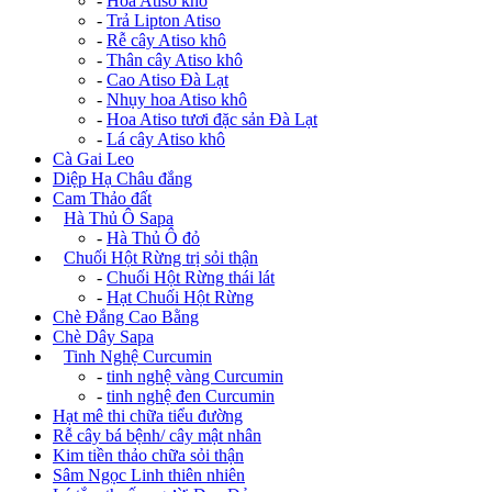
-
Hoa Atiso khô
-
Trả Lipton Atiso
-
Rễ cây Atiso khô
-
Thân cây Atiso khô
-
Cao Atiso Đà Lạt
-
Nhụy hoa Atiso khô
-
Hoa Atiso tươi đặc sản Đà Lạt
-
Lá cây Atiso khô
Cà Gai Leo
Diệp Hạ Châu đắng
Cam Thảo đất
+
Hà Thủ Ô Sapa
-
Hà Thủ Ô đỏ
+
Chuối Hột Rừng trị sỏi thận
-
Chuối Hột Rừng thái lát
-
Hạt Chuối Hột Rừng
Chè Đắng Cao Bằng
Chè Dây Sapa
+
Tinh Nghệ Curcumin
-
tinh nghệ vàng Curcumin
-
tinh nghệ đen Curcumin
Hạt mê thi chữa tiểu đường
Rễ cây bá bệnh/ cây mật nhân
Kim tiền thảo chữa sỏi thận
Sâm Ngọc Linh thiên nhiên