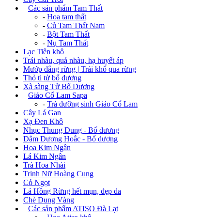
+
Các sản phẩm Tam Thất
-
Hoa tam thất
-
Củ Tam Thất Nam
-
Bột Tam Thất
-
Nụ Tam Thất
Lạc Tiên khô
Trái nhàu, quả nhàu, hạ huyết áp
Mướp đắng rừng | Trái khổ qua rừng
Thỏ ti tử bổ dương
Xà sàng Tử Bổ Dương
+
Giảo Cổ Lam Sapa
-
Trà dưỡng sinh Giảo Cổ Lam
Cây Lá Gan
Xạ Đen Khô
Nhục Thung Dung - Bổ dương
Dâm Dương Hoắc - Bổ dương
Hoa Kim Ngân
Lá Kim Ngân
Trà Hoa Nhài
Trinh Nữ Hoàng Cung
Cỏ Ngọt
Lá Hồng Rừng hết mụn, đẹp da
Chè Dung Vàng
+
Các sản phẩm ATISO Đà Lạt