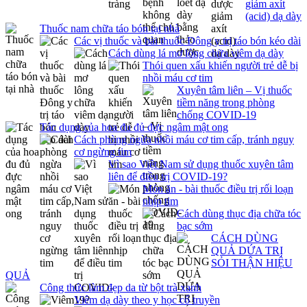
giảm axít
(acid) dạ dày
Thuốc nam chữa táo bón tại nhà
Các vị thuốc và bài thuốc Đông y trị táo bón kéo dài
Cách dùng lá mơ lông chữa viêm dạ dày
Thói quen xấu khiến người trẻ dễ bị
nhồi máu cơ tim
Xuyên tâm liên – Vị thuốc
tiềm năng trong phòng
chống COVID-19
Tác dụng của hoa đu đủ đực ngâm mật ong
Cách phòng ngừa nhồi máu cơ tim cấp, tránh nguy
cơ ngừng tim
Vì sao Việt Nam sử dụng thuốc xuyên tâm
liên để điều trị COVID-19?
Món ăn - bài thuốc điều trị rối loạn
nhịp tim
Cách dùng thục địa chữa tóc
bạc sớm
CÁCH DÙNG
QUẢ DỨA TRỊ
SỎI THẬN HIỆU
QUẢ
Công thức làm đẹp da từ bột trà xanh
Viêm dạ dày theo y học cổ truyền