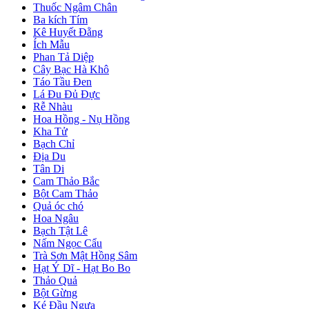
Thuốc Ngâm Chân
Ba kích Tím
Kê Huyết Đằng
Ích Mẫu
Phan Tả Diệp
Cây Bạc Hà Khô
Táo Tầu Đen
Lá Đu Đủ Đực
Rễ Nhàu
Hoa Hồng - Nụ Hồng
Kha Tử
Bạch Chỉ
Địa Du
Tân Di
Cam Thảo Bắc
Bột Cam Thảo
Quả óc chó
Hoa Ngâu
Bạch Tật Lê
Nấm Ngọc Cẩu
Trà Sơn Mật Hồng Sâm
Hạt Ý Dĩ - Hạt Bo Bo
Thảo Quả
Bột Gừng
Ké Đầu Ngựa