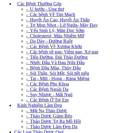
+
Các Bệnh Thường Gặp
- U bướu - Ung thư
- Các bệnh Về Tim Mạch
- Huyết Áp Cao, Huyết Áp Thấp
- Trị Mụn Nhọt - Lở Ngứa- Mày Đay
- Yếu Sinh Lý, Mãn Dục Sớm
- Cholesterol, Máu Nhiễm Mỡ
- Dạ Dày - Đường Ruột
- Các Bệnh Về Xương Khớp
- Các bệnh về gan: Viêm gan, Xơ gan
- Tiểu Đường, Đái Tháo Đường
- Nhức Đầu Và Đau Nửa Đầu
- Bệnh Đậu Mùa, Thủy Đậu
- Sỏi Thận, Sỏi Mật, Sỏi tiết niệu
- Tai - Mũi - Họng - Răng Miệng
- Các Bệnh Phụ Khoa
- Các Bệnh Ngoài Da
- Suy Nhược - Mất Ngủ
- Các Bệnh Ở Trẻ Em
+
Kinh Nghiệm Làm Đẹp
- Mặt Nạ Thảo Dược
- Thảo Dược Giảm Béo
- Thảo Dược Trị Ra Mồ Hôi
- Thảo Dược Làm Đẹp Da
Các Loại Thảo Dược Quý