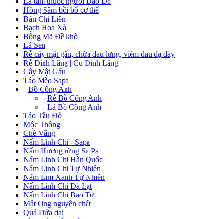
Lá tắm thuốc người Dao Đỏ
Hồng Sâm bồi bổ cơ thể
Bán Chi Liên
Bạch Hoa Xà
Bông Mã Đề khô
Lá Sen
Rễ cây mật gấu, chữa đau lưng, viêm đau dạ dày
Rễ Đinh Lăng | Củ Đinh Lăng
Cây Mật Gấu
Táo Mèo Sapa
+
Bồ Công Anh
-
Rễ Bồ Công Anh
-
Lá Bồ Công Anh
Táo Tầu Đỏ
Mộc Thông
Chè Vằng
Nấm Linh Chi - Sapa
Nấm Hương rừng Sa Pa
Nấm Linh Chi Hàn Quốc
Nấm Linh Chi Tự Nhiên
Nấm Lim Xanh Tự Nhiên
Nấm Linh Chi Đà Lạt
Nấm Linh Chi Bao Tử
Mật Ong nguyên chất
Quả Dứa dại