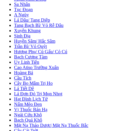
Sa Nhân
Tục Đoạn
A Ngùy
Lá Dâu/ Tang Diệp
Tang Bạch Bì/ Vỏ Rễ Dâu
Xuyên Khung
Sinh Địa
Huyền Sâm/ Hắc Sâm
Trần Bì/ Vỏ Quýt
Hương Phụ/ Củ Gấu/ Cỏ Cú
Bạch Cương Tàm
Uy Linh Tiên
Cao Atiso Trường Xuân
Hoàng Bá
Cầu Tích
Cây Bọ Mắm Trị Ho
Lá Tiết Dê
Lá Đơn Đỏ Trị Mụn Nhọt
Hạt Đình Lịch Tử
Nấm Mèo Đen
Vị Thuốc Bán Hạ
Ngải Cứu Khô
Bạch Quả Khô
Mặt Nạ Thảo Dược| Mặt Nạ Thuốc Bắc
Cây Cải Trời