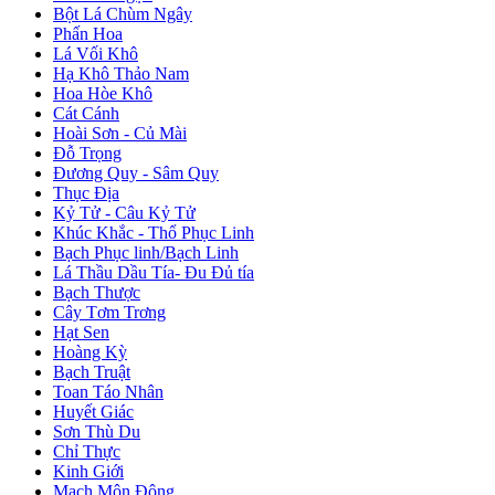
Bột Lá Chùm Ngây
Phấn Hoa
Lá Vối Khô
Hạ Khô Thảo Nam
Hoa Hòe Khô
Cát Cánh
Hoài Sơn - Củ Mài
Đỗ Trọng
Đương Quy - Sâm Quy
Thục Địa
Kỷ Tử - Câu Kỷ Tử
Khúc Khắc - Thổ Phục Linh
Bạch Phục linh/Bạch Linh
Lá Thầu Dầu Tía- Đu Đủ tía
Bạch Thược
Cây Tơm Trơng
Hạt Sen
Hoàng Kỳ
Bạch Truật
Toan Táo Nhân
Huyết Giác
Sơn Thù Du
Chỉ Thực
Kinh Giới
Mạch Môn Đông