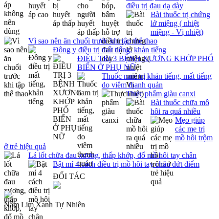
điều trị đau dạ dày
Bài thuốc trị chứng
lở miệng ( nhiệt
miệng - Vị nhiệt)
Vì sao nên ăn chuối trước khi tập thể thao
Đông y điều trị mất tiếng, khản tiếng
ĐIỀU TRỊ 3 BỆNH XƯƠNG KHỚP PHỔ
BIẾN Ở PHỤ NỮ
Thuốc nam trị khản tiếng, mất tiếng
do viêm thanh quản
Thực phẩm giàu canxi
Bài thuốc chữa mồ
hôi ra quá nhiều
Mẹo giúp
các mẹ trị
mồ hôi trộm
ở trẻ hiệu quả
Lá lốt chữa đau xương, thấp khớp, đổ mồ hôi tay chân
Bật mí 4 cách điều trị mồ hôi tay chân dứt điểm
ĐỐI TÁC
Nấm Lim Xanh Tự Nhiên