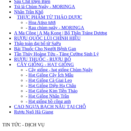
Sâu Chít Điện Biên
Trà lá Chùm Ngây - MORINGA
Nhân Trần Khô
+
THỰC PHẨM TỪ THẢO DƯỢC
-
Hoa Atiso tươi
-
Rau chùm ngây - MORINGA
A Ma Công | A Ma Kong | Bổ Thận Tráng Dương
RƯỢU QUỐC LỦI CHÍNH HIỆU
Thập toàn đại bổ từ SaPa
Bài Thuốc Cho Người Bệnh Gan
Tần Thủy Hoàng Tửu - Tăng Cường Sinh Lý
RƯỢU THUỐC - RƯỢU BỔ
+
CÂY GIỐNG - HẠT GIỐNG
-
Cây giống - hạt giống Chùm Ngây
-
Hạt Giống Cây Ích Mẫu
-
Hạt Giống Cà Giai Leo
-
Hạt Giống Diệp Hạ Châu
-
Hạt Giống Kim Tiền Thảo
-
Hạt Giống Nhân Trần
-
Hạt giống bồ công anh
CAO NGỰA BẠCH NẤU TẠI CHỖ
Rượu Ngô Hà Giang
TIN TỨC - DỊCH VỤ