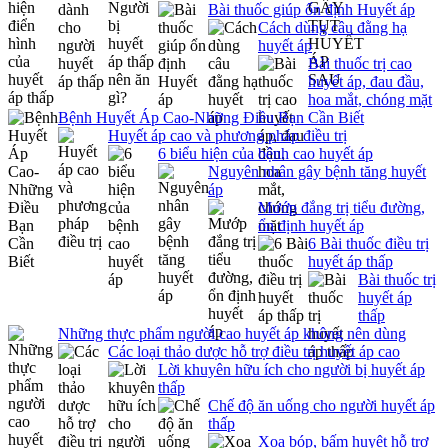
Bài thuốc giúp ổn định Huyết áp
Cách dùng câu đằng hạ
huyết áp
Bài thuốc trị cao
huyết áp, đau đầu,
hoa mắt, chóng mặt
Bệnh Huyết Áp Cao-Những Điều Bạn Cần Biết
Huyết áp cao và phương pháp điều trị
6 biểu hiện của bệnh cao huyết áp
Nguyên nhân gây bệnh tăng huyết
áp
Mướp đắng trị tiểu đường,
ổn định huyết áp
6 Bài thuốc điều trị
huyết áp thấp
Bài thuốc trị
huyết áp
thấp
Những thực phẩm người cao huyết áp không nên dùng
Các loại thảo dược hỗ trợ điều trị huyết áp cao
Lời khuyên hữu ích cho người bị huyết áp
thấp
Chế độ ăn uống cho người huyết áp
thấp
Xoa bóp, bấm huyệt hỗ trợ