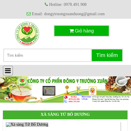
Hotline: 0978.491.908
Email: dongytruongxuanduong@gmail.com
Giỏ hàng
XÀ SÀNG TỬ BỔ DƯƠNG