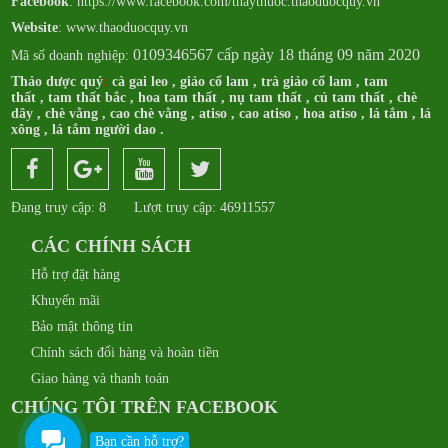
Facebook
:
https://www.facebook.com/thaythuoc.thaoduocquy.vn
Website
: www.thaoduocquy.vn
0109346567 cấp ngày 18 tháng 09 năm 2020
Mã số doanh nghiệp:
Thảo dược quý
:
cà gai leo
,
giảo cổ lam
,
trà giảo cổ lam
,
tam
thất
,
tam thất bắc
,
hoa tam thất
,
nụ tam thất
,
củ tam thất
,
chè
dây
,
chè vằng
,
cao chè vằng
,
atiso
,
cao atiso
,
hoa atiso
,
lá tắm
,
lá
xông
,
lá tắm người dao
.
Đang truy cập: 8
Lượt truy cập: 46911557
CÁC CHÍNH SÁCH
Hỗ trợ đặt hàng
Khuyến mãi
Bảo mật thông tin
Chính sách đổi hàng và hoàn tiền
Giao hàng và thanh toán
CHÚNG TÔI TRÊN FACEBOOK
Bạn cần hỗ trợ?