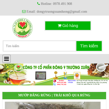
Hotline: 0978.491.908
Email: dongytruongxuanduong@gmail.com
Giỏ hàng
MƯỚP ĐẮNG RỪNG | TRÁI KHỔ QUA RỪNG