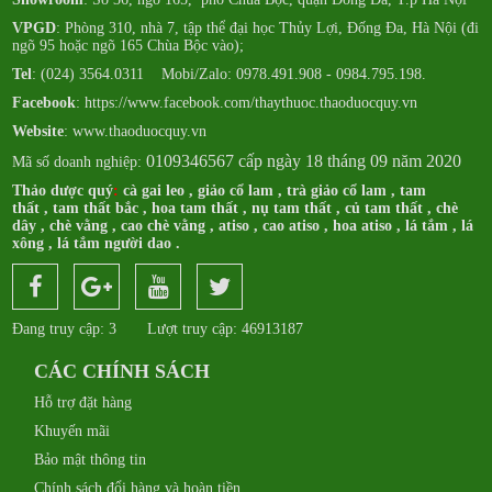
VPGD
: Phòng 310, nhà 7, tập thể đại học Thủy Lợi, Đống Đa, Hà Nội (đi
ngõ 95 hoặc ngõ 165 Chùa Bộc vào);
Tel
: (024) 3564.0311 Mobi/Zalo: 0978.491.908 - 0984.795.198.
Facebook
:
https://www.facebook.com/thaythuoc.thaoduocquy.vn
Website
: www.thaoduocquy.vn
0109346567 cấp ngày 18 tháng 09 năm 2020
Mã số doanh nghiệp:
Thảo dược quý
:
cà gai leo
,
giảo cổ lam
,
trà giảo cổ lam
,
tam
thất
,
tam thất bắc
,
hoa tam thất
,
nụ tam thất
,
củ tam thất
,
chè
dây
,
chè vằng
,
cao chè vằng
,
atiso
,
cao atiso
,
hoa atiso
,
lá tắm
,
lá
xông
,
lá tắm người dao
.
Đang truy cập: 3
Lượt truy cập: 46913187
CÁC CHÍNH SÁCH
Hỗ trợ đặt hàng
Khuyến mãi
Bảo mật thông tin
Chính sách đổi hàng và hoàn tiền