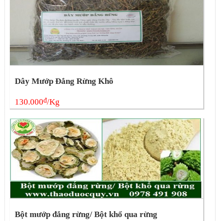
Dây Mướp Đắng Rừng Khô
đ
130.000
/Kg
Bột mướp đắng rừng/ Bột khổ qua rừng