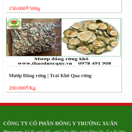
đ
150.000
/500g
Mướp Đắng rừng | Trái Khổ Qua rừng
đ
200.000
/Kg
CÔNG TY CỔ PHẦN ĐÔNG Y TRƯỜNG XUÂN
Showroom
: Số 36, ngõ 165, phố Chùa Bộc, quận Đống Đa, T.p Hà Nội