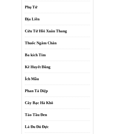
Phụ Tử
Địa Liền
Cửu Tử Hồi Xuân Thang
Thuốc Ngâm Chân
Ba kích Tím
Kê Huyết Đằng
Ích Mẫu
Phan Tả Diệp
Cây Bạc Hà Khô
Táo Tầu Đen
Lá Đu Đủ Đực