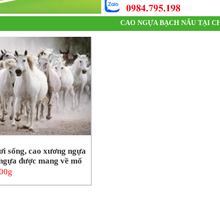
CAO NGỰA BẠCH NẤU TẠI C
ơi sống, cao xương ngựa
 ngựa được mang về mổ
100g