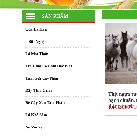
SẢN PHẨM
Quả La Hán
+
Bột Nghệ
Lá Mát Thận
Trà Giảo Cổ Lam Đặc Biệt
Tầm Gửi Cây Ngái
Dây Thìa Canh
Thịt ngựa tư
bạch chuẩn,
Rễ Cây Xáo Tam Phân
thịt tại HN
đ
1.300.000
/
Lá Khổ Sâm
Nụ Vối Sạch