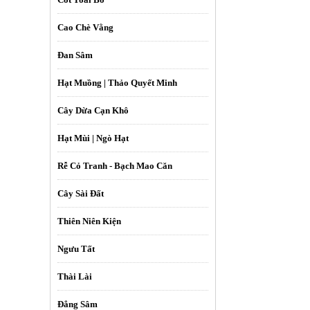
Cao Chè Vằng
Đan Sâm
Hạt Muồng | Thảo Quyết Minh
Cây Dừa Cạn Khô
Hạt Mùi | Ngò Hạt
Rễ Cỏ Tranh - Bạch Mao Căn
Cây Sài Đất
Thiên Niên Kiện
Ngưu Tất
Thài Lài
Đẳng Sâm