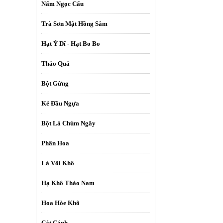
Nấm Ngọc Cẩu
Trà Sơn Mật Hồng Sâm
Hạt Ý Dĩ - Hạt Bo Bo
Thảo Quả
Bột Gừng
Ké Đầu Ngựa
Bột Lá Chùm Ngây
Phấn Hoa
Lá Vối Khô
Hạ Khô Thảo Nam
Hoa Hòe Khô
Cát Cánh