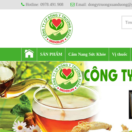
Hotline: 0978.491.908
Email: dongytruongxuanduong@
SẢN PHẨM
Cẩm Nang Sức Khỏe
Vị thuốc