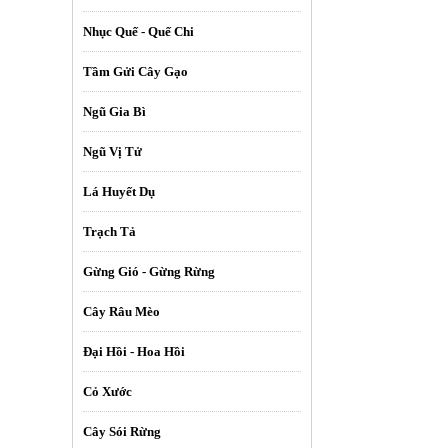
Nhục Quế - Quế Chi
Tầm Gửi Cây Gạo
Ngũ Gia Bì
Ngũ Vị Tử
Lá Huyết Dụ
Trạch Tả
Gừng Gió - Gừng Rừng
Cây Râu Mèo
Đại Hồi - Hoa Hồi
Cỏ Xước
Cây Sói Rừng