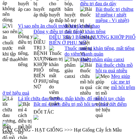
điều trị đau dạ dày
Bài thuốc trị chứng
lở miệng ( nhiệt
miệng - Vị nhiệt)
Vì sao nên ăn chuối trước khi tập thể thao
Đông y điều trị mất tiếng, khản tiếng
ĐIỀU TRỊ 3 BỆNH XƯƠNG KHỚP PHỔ
BIẾN Ở PHỤ NỮ
Thuốc nam trị khản tiếng, mất tiếng
do viêm thanh quản
Thực phẩm giàu canxi
Bài thuốc chữa mồ
hôi ra quá nhiều
Mẹo giúp
các mẹ trị
mồ hôi trộm
ở trẻ hiệu quả
Lá lốt chữa đau xương, thấp khớp, đổ mồ hôi tay chân
Bật mí 4 cách điều trị mồ hôi tay chân dứt điểm
ĐỐI TÁC
CÂY GIỐNG - HẠT GIỐNG >>> Hạt Giống Cây Ích Mẫu