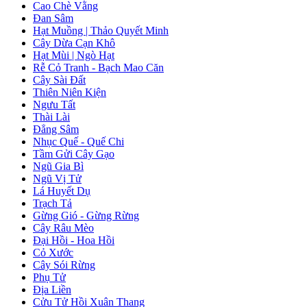
Cao Chè Vằng
Đan Sâm
Hạt Muồng | Thảo Quyết Minh
Cây Dừa Cạn Khô
Hạt Mùi | Ngò Hạt
Rễ Cỏ Tranh - Bạch Mao Căn
Cây Sài Đất
Thiên Niên Kiện
Ngưu Tất
Thài Lài
Đẳng Sâm
Nhục Quế - Quế Chi
Tầm Gửi Cây Gạo
Ngũ Gia Bì
Ngũ Vị Tử
Lá Huyết Dụ
Trạch Tả
Gừng Gió - Gừng Rừng
Cây Râu Mèo
Đại Hồi - Hoa Hồi
Cỏ Xước
Cây Sói Rừng
Phụ Tử
Địa Liền
Cửu Tử Hồi Xuân Thang