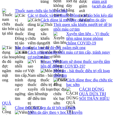
giảm axít
(acid) dạ dày
Thuốc nam chữa táo bón tại nhà
Các vị thuốc và bài thuốc Đông y trị táo bón kéo dài
Cách dùng lá mơ lông chữa viêm dạ dày
Thói quen xấu khiến người trẻ dễ bị
nhồi máu cơ tim
Xuyên tâm liên – Vị thuốc
tiềm năng trong phòng
chống COVID-19
Tác dụng của hoa đu đủ đực ngâm mật ong
Cách phòng ngừa nhồi máu cơ tim cấp, tránh nguy
cơ ngừng tim
Vì sao Việt Nam sử dụng thuốc xuyên tâm
liên để điều trị COVID-19?
Món ăn - bài thuốc điều trị rối loạn
nhịp tim
Cách dùng thục địa chữa tóc
bạc sớm
CÁCH DÙNG
QUẢ DỨA TRỊ
SỎI THẬN HIỆU
QUẢ
Công thức làm đẹp da từ bột trà xanh
Viêm dạ dày theo y học cổ truyền