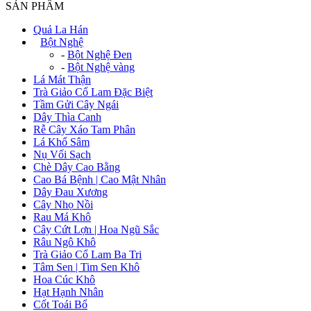
SẢN PHẨM
Quả La Hán
+
Bột Nghệ
-
Bột Nghệ Đen
-
Bột Nghệ vàng
Lá Mát Thận
Trà Giảo Cổ Lam Đặc Biệt
Tầm Gửi Cây Ngái
Dây Thìa Canh
Rễ Cây Xáo Tam Phân
Lá Khổ Sâm
Nụ Vối Sạch
Chè Dây Cao Bằng
Cao Bá Bệnh | Cao Mật Nhân
Dây Đau Xương
Cây Nhọ Nồi
Rau Má Khô
Cây Cứt Lợn | Hoa Ngũ Sắc
Râu Ngô Khô
Trà Giảo Cổ Lam Ba Tri
Tâm Sen | Tim Sen Khô
Hoa Cúc Khô
Hạt Hạnh Nhân
Cốt Toái Bổ