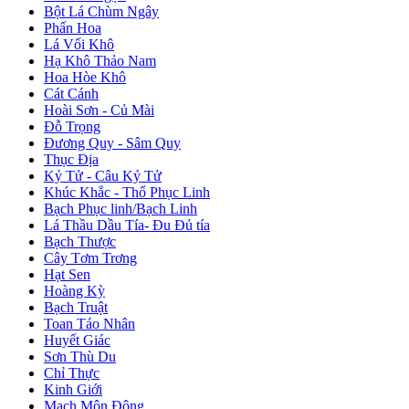
Bột Lá Chùm Ngây
Phấn Hoa
Lá Vối Khô
Hạ Khô Thảo Nam
Hoa Hòe Khô
Cát Cánh
Hoài Sơn - Củ Mài
Đỗ Trọng
Đương Quy - Sâm Quy
Thục Địa
Kỷ Tử - Câu Kỷ Tử
Khúc Khắc - Thổ Phục Linh
Bạch Phục linh/Bạch Linh
Lá Thầu Dầu Tía- Đu Đủ tía
Bạch Thược
Cây Tơm Trơng
Hạt Sen
Hoàng Kỳ
Bạch Truật
Toan Táo Nhân
Huyết Giác
Sơn Thù Du
Chỉ Thực
Kinh Giới
Mạch Môn Đông