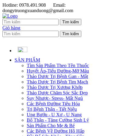
Hotline: 0978.491.908
Email:
dongytruongxuanduong@gmail.com
Giỏ hàng
SẢN PHẨM
Tìm Sản Phẩm Theo Tên Thuốc
Huyết Áp-Tiểu Đường-Mỡ Máu
Thảo Dược Trị Bệnh Gan - Mật
Thảo Dược Trị Bệnh Tim Mạch
Thảo Dược Trị Xương Khớp
Thảo Dược Chăm Sóc Sắc Đẹp
Suy Nhược- Stress- Mất Ngủ
Các Bệnh Đường Tiêu Hóa
Trị Bệnh Thận - Tiết Niệu
Ung Bướu - U Xơ - U Nang
Bổ Thận - Tăng Cường Sinh Lý
Sản Phẩm Cho Mẹ & Bé
Các Bệnh Về Đường Hô Hấp