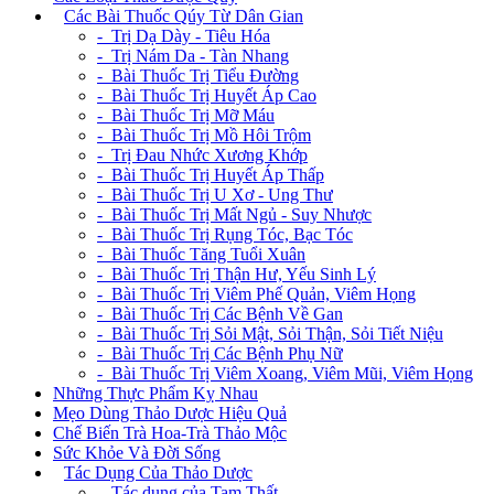
+
Các Bài Thuốc Qúy Từ Dân Gian
- Trị Dạ Dày - Tiêu Hóa
- Trị Nám Da - Tàn Nhang
- Bài Thuốc Trị Tiểu Đường
- Bài Thuốc Trị Huyết Áp Cao
- Bài Thuốc Trị Mỡ Máu
- Bài Thuốc Trị Mồ Hôi Trộm
- Trị Đau Nhức Xương Khớp
- Bài Thuốc Trị Huyết Áp Thấp
- Bài Thuốc Trị U Xơ - Ung Thư
- Bài Thuốc Trị Mất Ngủ - Suy Nhược
- Bài Thuốc Trị Rụng Tóc, Bạc Tóc
- Bài Thuốc Tăng Tuổi Xuân
- Bài Thuốc Trị Thận Hư, Yếu Sinh Lý
- Bài Thuốc Trị Viêm Phế Quản, Viêm Họng
- Bài Thuốc Trị Các Bệnh Về Gan
- Bài Thuốc Trị Sỏi Mật, Sỏi Thận, Sỏi Tiết Niệu
- Bài Thuốc Trị Các Bệnh Phụ Nữ
- Bài Thuốc Trị Viêm Xoang, Viêm Mũi, Viêm Họng
Những Thực Phẩm Kỵ Nhau
Mẹo Dùng Thảo Dược Hiệu Quả
Chế Biến Trà Hoa-Trà Thảo Mộc
Sức Khỏe Và Đời Sống
+
Tác Dụng Của Thảo Dược
- Tác dụng của Tam Thất