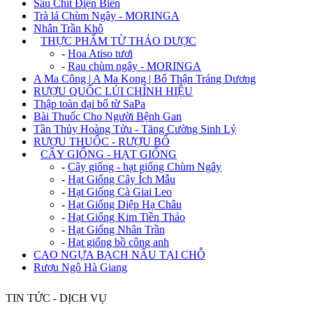
Sâu Chít Điện Biên
Trà lá Chùm Ngây - MORINGA
Nhân Trần Khô
+
THỰC PHẨM TỪ THẢO DƯỢC
-
Hoa Atiso tươi
-
Rau chùm ngây - MORINGA
A Ma Công | A Ma Kong | Bổ Thận Tráng Dương
RƯỢU QUỐC LỦI CHÍNH HIỆU
Thập toàn đại bổ từ SaPa
Bài Thuốc Cho Người Bệnh Gan
Tần Thủy Hoàng Tửu - Tăng Cường Sinh Lý
RƯỢU THUỐC - RƯỢU BỔ
+
CÂY GIỐNG - HẠT GIỐNG
-
Cây giống - hạt giống Chùm Ngây
-
Hạt Giống Cây Ích Mẫu
-
Hạt Giống Cà Giai Leo
-
Hạt Giống Diệp Hạ Châu
-
Hạt Giống Kim Tiền Thảo
-
Hạt Giống Nhân Trần
-
Hạt giống bồ công anh
CAO NGỰA BẠCH NẤU TẠI CHỖ
Rượu Ngô Hà Giang
TIN TỨC - DỊCH VỤ