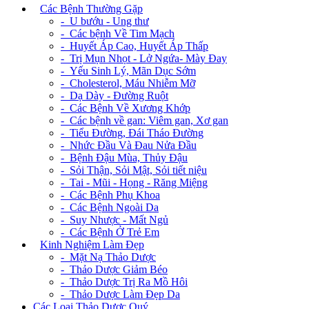
+
Các Bệnh Thường Gặp
- U bướu - Ung thư
- Các bệnh Về Tim Mạch
- Huyết Áp Cao, Huyết Áp Thấp
- Trị Mụn Nhọt - Lở Ngứa- Mày Đay
- Yếu Sinh Lý, Mãn Dục Sớm
- Cholesterol, Máu Nhiễm Mỡ
- Dạ Dày - Đường Ruột
- Các Bệnh Về Xương Khớp
- Các bệnh về gan: Viêm gan, Xơ gan
- Tiểu Đường, Đái Tháo Đường
- Nhức Đầu Và Đau Nửa Đầu
- Bệnh Đậu Mùa, Thủy Đậu
- Sỏi Thận, Sỏi Mật, Sỏi tiết niệu
- Tai - Mũi - Họng - Răng Miệng
- Các Bệnh Phụ Khoa
- Các Bệnh Ngoài Da
- Suy Nhược - Mất Ngủ
- Các Bệnh Ở Trẻ Em
+
Kinh Nghiệm Làm Đẹp
- Mặt Nạ Thảo Dược
- Thảo Dược Giảm Béo
- Thảo Dược Trị Ra Mồ Hôi
- Thảo Dược Làm Đẹp Da
Các Loại Thảo Dược Quý