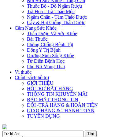
Bồi Bổ Sức Khỏe - Tăng Cân
Thuốc Bổ - Đồ Ngâm Rượu
Trà Hoa - Trà Thảo Mộc
Ngâm Chân - Tắm Thảo Dược
Cây & Hạt Giống Thảo Dược
Cẩm Nang Sức Khỏe
Thảo Dược Và Sức Khỏe
Bài Thuốc
Phòng Chống Bệnh Tật
Đông Y Trị Bệnh
Dưỡng Sinh Sống Khỏe
Từ Điển Bệnh Học
Phụ Nữ Mang Thai
Vị thuốc
Chính sách hỗ trợ
GIỚI THIỆU
HỖ TRỢ ĐẶT HÀNG
THÔNG TIN KHUYẾN MÃI
BẢO MẬT THÔNG TIN
ĐỔI -TRẢ HÀNG & HOÀN TIỀN
GIAO HÀNG & THANH TOÁN
TUYỂN DỤNG