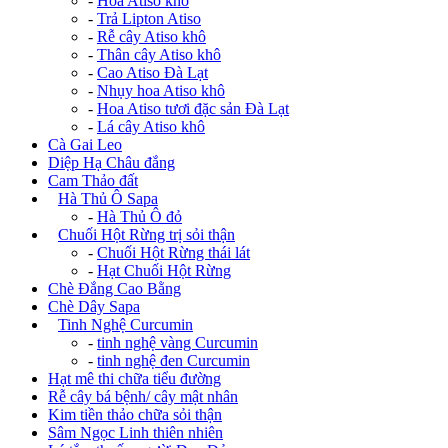
-
Hoa Atiso khô
-
Trả Lipton Atiso
-
Rễ cây Atiso khô
-
Thân cây Atiso khô
-
Cao Atiso Đà Lạt
-
Nhụy hoa Atiso khô
-
Hoa Atiso tươi đặc sản Đà Lạt
-
Lá cây Atiso khô
Cà Gai Leo
Diệp Hạ Châu đắng
Cam Thảo đất
+
Hà Thủ Ô Sapa
-
Hà Thủ Ô đỏ
+
Chuối Hột Rừng trị sỏi thận
-
Chuối Hột Rừng thái lát
-
Hạt Chuối Hột Rừng
Chè Đắng Cao Bằng
Chè Dây Sapa
+
Tinh Nghệ Curcumin
-
tinh nghệ vàng Curcumin
-
tinh nghệ đen Curcumin
Hạt mê thi chữa tiểu đường
Rễ cây bá bệnh/ cây mật nhân
Kim tiền thảo chữa sỏi thận
Sâm Ngọc Linh thiên nhiên