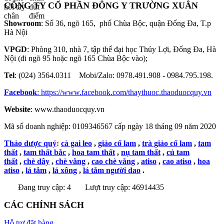
CÔNG TY CỔ PHẦN ĐÔNG Y TRƯỜNG XUÂN
Showroom
: Số 36, ngõ 165, phố Chùa Bộc, quận Đống Đa, T.p
Hà Nội
VPGD
: Phòng 310, nhà 7, tập thể đại học Thủy Lợi, Đống Đa, Hà
Nội (đi ngõ 95 hoặc ngõ 165 Chùa Bộc vào);
Tel
: (024) 3564.0311 Mobi/Zalo: 0978.491.908 - 0984.795.198.
Facebook
:
https://www.facebook.com/thaythuoc.thaoduocquy.vn
Website
: www.thaoduocquy.vn
Mã số doanh nghiệp:
0109346567 cấp ngày 18 tháng 09 năm 2020
Thảo dược quý
:
cà gai leo
,
giảo cổ lam
,
trà giảo cổ lam
,
tam
thất
,
tam thất bắc
,
hoa tam thất
,
nụ tam thất
,
củ tam
thất
,
chè dây
,
chè vằng
,
cao chè vằng
,
atiso
,
cao atiso
,
hoa
atiso
,
lá tắm
,
lá xông
,
lá tắm người dao
.
Đang truy cập: 4
Lượt truy cập: 46914435
CÁC CHÍNH SÁCH
Hỗ trợ đặt hàng