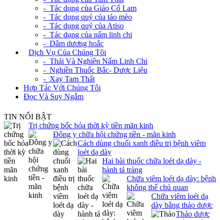
- Tác dụng của Giảo Cổ Lam
- Tác dụng quý của táo mèo
- Tác dụng quý của Atiso
- Tác dụng của nấm linh chi
- Dâm dương hoắc
+
Dịch Vụ Của Chúng Tôi
- Thái Và Nghiền Nấm Linh Chi
- Nghiền Thuốc Bắc- Dược Liệu
- Xay Tam Thất
Hợp Tác Với Chúng Tôi
Đọc Và Suy Ngẫm
TIN NỔI BẬT
Trị chứng bốc hỏa thời kỳ tiền mãn kinh
Đông y chữa hội chứng tiền - mãn kinh
Cách dùng chuối xanh điều trị bệnh viêm
loét dạ dày
Hai bài thuốc chữa loét dạ dày -
hành tá tràng
Chữa viêm loét dạ dày: bệnh
không thể chủ quan
Chữa viêm loét dạ
dày bằng thảo dược
Thảo dược