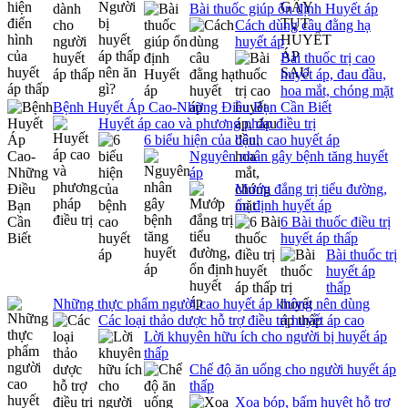
Bài thuốc giúp ổn định Huyết áp
Cách dùng câu đằng hạ
huyết áp
Bài thuốc trị cao
huyết áp, đau đầu,
hoa mắt, chóng mặt
Bệnh Huyết Áp Cao-Những Điều Bạn Cần Biết
Huyết áp cao và phương pháp điều trị
6 biểu hiện của bệnh cao huyết áp
Nguyên nhân gây bệnh tăng huyết
áp
Mướp đắng trị tiểu đường,
ổn định huyết áp
6 Bài thuốc điều trị
huyết áp thấp
Bài thuốc trị
huyết áp
thấp
Những thực phẩm người cao huyết áp không nên dùng
Các loại thảo dược hỗ trợ điều trị huyết áp cao
Lời khuyên hữu ích cho người bị huyết áp
thấp
Chế độ ăn uống cho người huyết áp
thấp
Xoa bóp, bấm huyệt hỗ trợ