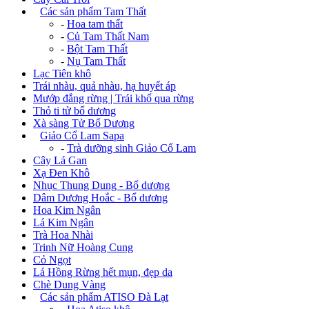
+
Các sản phẩm Tam Thất
-
Hoa tam thất
-
Củ Tam Thất Nam
-
Bột Tam Thất
-
Nụ Tam Thất
Lạc Tiên khô
Trái nhàu, quả nhàu, hạ huyết áp
Mướp đắng rừng | Trái khổ qua rừng
Thỏ ti tử bổ dương
Xà sàng Tử Bổ Dương
+
Giảo Cổ Lam Sapa
-
Trà dưỡng sinh Giảo Cổ Lam
Cây Lá Gan
Xạ Đen Khô
Nhục Thung Dung - Bổ dương
Dâm Dương Hoắc - Bổ dương
Hoa Kim Ngân
Lá Kim Ngân
Trà Hoa Nhài
Trinh Nữ Hoàng Cung
Cỏ Ngọt
Lá Hồng Rừng hết mụn, đẹp da
Chè Dung Vàng
+
Các sản phẩm ATISO Đà Lạt