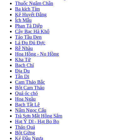
Thuốc Ngâm Chân
Ba kích Tím
Kê Huyết Đằng
Ích Mẫu
Phan Tả Diệp
Cây Bạc Hà Khô
Táo Tầu Đen
Lá Đu Đủ Đực
Rễ Nhàu
Hoa Hồng - Nụ Hồng
Kha Tử
Bạch Chỉ
Địa Du
Tân Di
Cam Thảo Bắc
Bột Cam Thảo
Quả óc chó
Hoa Ngâu
Bạch Tật Lê
Nấm Ngọc Cẩu
Trà Sơn Mật Hồng Sâm
Hạt Ý Dĩ - Hạt Bo Bo
Thảo Quả
Bột Gừng
Ké Đầu Ngựa