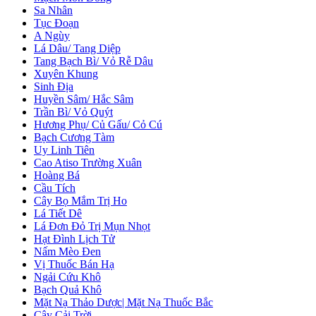
Sa Nhân
Tục Đoạn
A Ngùy
Lá Dâu/ Tang Diệp
Tang Bạch Bì/ Vỏ Rễ Dâu
Xuyên Khung
Sinh Địa
Huyền Sâm/ Hắc Sâm
Trần Bì/ Vỏ Quýt
Hương Phụ/ Củ Gấu/ Cỏ Cú
Bạch Cương Tàm
Uy Linh Tiên
Cao Atiso Trường Xuân
Hoàng Bá
Cầu Tích
Cây Bọ Mắm Trị Ho
Lá Tiết Dê
Lá Đơn Đỏ Trị Mụn Nhọt
Hạt Đình Lịch Tử
Nấm Mèo Đen
Vị Thuốc Bán Hạ
Ngải Cứu Khô
Bạch Quả Khô
Mặt Nạ Thảo Dược| Mặt Nạ Thuốc Bắc
Cây Cải Trời