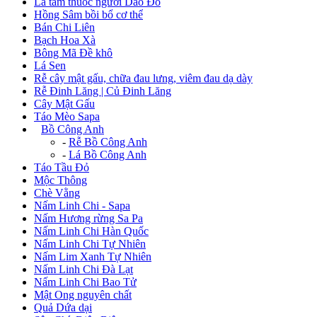
Lá tắm thuốc người Dao Đỏ
Hồng Sâm bồi bổ cơ thể
Bán Chi Liên
Bạch Hoa Xà
Bông Mã Đề khô
Lá Sen
Rễ cây mật gấu, chữa đau lưng, viêm đau dạ dày
Rễ Đinh Lăng | Củ Đinh Lăng
Cây Mật Gấu
Táo Mèo Sapa
+
Bồ Công Anh
-
Rễ Bồ Công Anh
-
Lá Bồ Công Anh
Táo Tầu Đỏ
Mộc Thông
Chè Vằng
Nấm Linh Chi - Sapa
Nấm Hương rừng Sa Pa
Nấm Linh Chi Hàn Quốc
Nấm Linh Chi Tự Nhiên
Nấm Lim Xanh Tự Nhiên
Nấm Linh Chi Đà Lạt
Nấm Linh Chi Bao Tử
Mật Ong nguyên chất
Quả Dứa dại