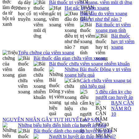
Bài thuốc trị viêm xoang, viêm mũi dị ứng
Hạt gấc trị viêm xoang
Đau đầu do viêm xoang
điều trị như thế nào ?
Bài thuốc trị viêm
xoang mạn tính
Bài thuốc
hay trị viêm
xoang
Triệu chứng của viêm xoang
Bài thuốc dân gian chữa viêm xoang
Bài thuốc chữa viêm xoang nhiễm khuẩn
Những Bài thuốc Đông y trị viêm
xoang hiệu quả
Cách chữa viêm xoang tại
nhà hiệu quả
5 điều cấm kỵ cho
người cao huyết áp
BẠN CẦN
NẮM RÕ
10
NGUYÊN NHÂN GÂY TỤT HUYẾT ÁP SAU
Những biểu hiện điển hình của huyết áp thấp
Bài thuốc dành cho người huyết áp thấp
Người bị huyết áp thấp nên ăn gì?