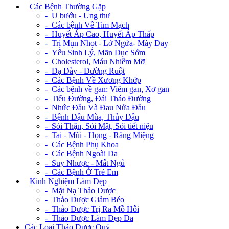
+
Các Bệnh Thường Gặp
- U bướu - Ung thư
- Các bệnh Về Tim Mạch
- Huyết Áp Cao, Huyết Áp Thấp
- Trị Mụn Nhọt - Lở Ngứa- Mày Đay
- Yếu Sinh Lý, Mãn Dục Sớm
- Cholesterol, Máu Nhiễm Mỡ
- Dạ Dày - Đường Ruột
- Các Bệnh Về Xương Khớp
- Các bệnh về gan: Viêm gan, Xơ gan
- Tiểu Đường, Đái Tháo Đường
- Nhức Đầu Và Đau Nửa Đầu
- Bệnh Đậu Mùa, Thủy Đậu
- Sỏi Thận, Sỏi Mật, Sỏi tiết niệu
- Tai - Mũi - Họng - Răng Miệng
- Các Bệnh Phụ Khoa
- Các Bệnh Ngoài Da
- Suy Nhược - Mất Ngủ
- Các Bệnh Ở Trẻ Em
+
Kinh Nghiệm Làm Đẹp
- Mặt Nạ Thảo Dược
- Thảo Dược Giảm Béo
- Thảo Dược Trị Ra Mồ Hôi
- Thảo Dược Làm Đẹp Da
Các Loại Thảo Dược Quý