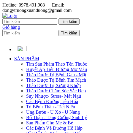
Hotline: 0978.491.908
Email:
dongytruongxuanduong@gmail.com
Giỏ hàng
SẢN PHẨM
Tìm Sản Phẩm Theo Tên Thuốc
Huyết Áp-Tiểu Đường-Mỡ Máu
Thảo Dược Trị Bệnh Gan - Mật
Thảo Dược Trị Bệnh Tim Mạch
Thảo Dược Trị Xương Khớp
Thảo Dược Chăm Sóc Sắc Đẹp
Suy Nhược- Stress- Mất Ngủ
Các Bệnh Đường Tiêu Hóa
Trị Bệnh Thận - Tiết Niệu
Ung Bướu - U Xơ - U Nang
Bổ Thận - Tăng Cường Sinh Lý
Sản Phẩm Cho Mẹ & Bé
Các Bệnh Về Đường Hô Hấp