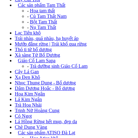
+
Các sản phẩm Tam Thất
-
Hoa tam thất
-
Củ Tam Thất Nam
-
Bột Tam Thất
-
Nụ Tam Thất
Lạc Tiên khô
Trái nhàu, quả nhàu, hạ huyết áp
Mướp đắng rừng | Trái khổ qua rừng
Thỏ ti tử bổ dương
Xà sàng Tử Bổ Dương
+
Giảo Cổ Lam Sapa
-
Trà dưỡng sinh Giảo Cổ Lam
Cây Lá Gan
Xạ Đen Khô
Nhục Thung Dung - Bổ dương
Dâm Dương Hoắc - Bổ dương
Hoa Kim Ngân
Lá Kim Ngân
Trà Hoa Nhài
Trinh Nữ Hoàng Cung
Cỏ Ngọt
Lá Hồng Rừng hết mụn, đẹp da
Chè Dung Vàng
+
Các sản phẩm ATISO Đà Lạt