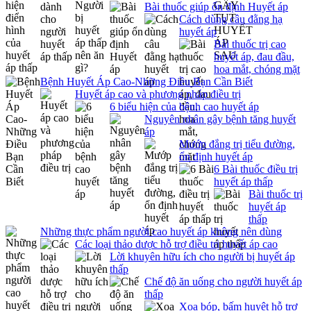
Bài thuốc giúp ổn định Huyết áp
Cách dùng câu đằng hạ
huyết áp
Bài thuốc trị cao
huyết áp, đau đầu,
hoa mắt, chóng mặt
Bệnh Huyết Áp Cao-Những Điều Bạn Cần Biết
Huyết áp cao và phương pháp điều trị
6 biểu hiện của bệnh cao huyết áp
Nguyên nhân gây bệnh tăng huyết
áp
Mướp đắng trị tiểu đường,
ổn định huyết áp
6 Bài thuốc điều trị
huyết áp thấp
Bài thuốc trị
huyết áp
thấp
Những thực phẩm người cao huyết áp không nên dùng
Các loại thảo dược hỗ trợ điều trị huyết áp cao
Lời khuyên hữu ích cho người bị huyết áp
thấp
Chế độ ăn uống cho người huyết áp
thấp
Xoa bóp, bấm huyệt hỗ trợ