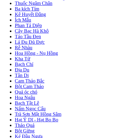
Thuốc Ngâm Chân
Ba kích Tím
Kê Huyết Đằng
Ích Mẫu
Phan Tả Diệp
Cây Bạc Hà Khô
Táo Tầu Đen
Lá Đu Đủ Đực
Rễ Nhàu
Hoa Hồng - Nụ Hồng
Kha Tử
Bạch Chỉ
Địa Du
Tân Di
Cam Thảo Bắc
Bột Cam Thảo
Quả óc chó
Hoa Ngâu
Bạch Tật Lê
Nấm Ngọc Cẩu
Trà Sơn Mật Hồng Sâm
Hạt Ý Dĩ - Hạt Bo Bo
Thảo Quả
Bột Gừng
Ké Đầu Ngựa