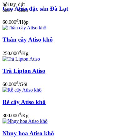
Cao Atiso đặc sản Đà Lạt
đ
60.000
/Hộp
Thân cây Atiso khô
đ
250.000
/Kg
Trà Lipton Atiso
đ
60.000
/Gói
Rễ cây Atiso khô
đ
300.000
/Kg
Nhụy hoa Atiso khô