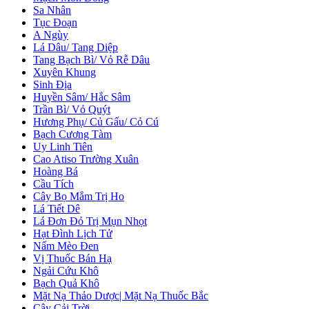
Sa Nhân
Tục Đoạn
A Ngùy
Lá Dâu/ Tang Diệp
Tang Bạch Bì/ Vỏ Rễ Dâu
Xuyên Khung
Sinh Địa
Huyền Sâm/ Hắc Sâm
Trần Bì/ Vỏ Quýt
Hương Phụ/ Củ Gấu/ Cỏ Cú
Bạch Cương Tàm
Uy Linh Tiên
Cao Atiso Trường Xuân
Hoàng Bá
Cầu Tích
Cây Bọ Mắm Trị Ho
Lá Tiết Dê
Lá Đơn Đỏ Trị Mụn Nhọt
Hạt Đình Lịch Tử
Nấm Mèo Đen
Vị Thuốc Bán Hạ
Ngải Cứu Khô
Bạch Quả Khô
Mặt Nạ Thảo Dược| Mặt Nạ Thuốc Bắc
Cây Cải Trời