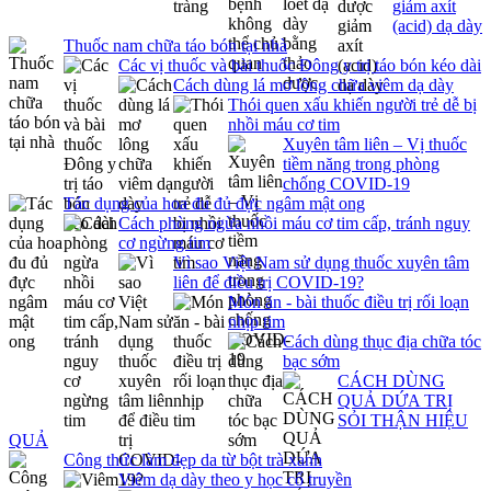
giảm axít
(acid) dạ dày
Thuốc nam chữa táo bón tại nhà
Các vị thuốc và bài thuốc Đông y trị táo bón kéo dài
Cách dùng lá mơ lông chữa viêm dạ dày
Thói quen xấu khiến người trẻ dễ bị
nhồi máu cơ tim
Xuyên tâm liên – Vị thuốc
tiềm năng trong phòng
chống COVID-19
Tác dụng của hoa đu đủ đực ngâm mật ong
Cách phòng ngừa nhồi máu cơ tim cấp, tránh nguy
cơ ngừng tim
Vì sao Việt Nam sử dụng thuốc xuyên tâm
liên để điều trị COVID-19?
Món ăn - bài thuốc điều trị rối loạn
nhịp tim
Cách dùng thục địa chữa tóc
bạc sớm
CÁCH DÙNG
QUẢ DỨA TRỊ
SỎI THẬN HIỆU
QUẢ
Công thức làm đẹp da từ bột trà xanh
Viêm dạ dày theo y học cổ truyền