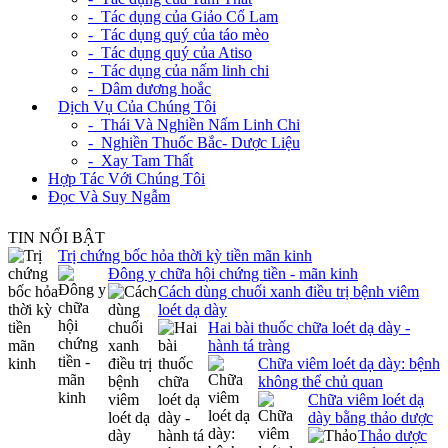
- Tác dụng của Giảo Cổ Lam
- Tác dụng quý của táo mèo
- Tác dụng quý của Atiso
- Tác dụng của nấm linh chi
- Dâm dương hoắc
+
Dịch Vụ Của Chúng Tôi
- Thái Và Nghiền Nấm Linh Chi
- Nghiền Thuốc Bắc- Dược Liệu
- Xay Tam Thất
Hợp Tác Với Chúng Tôi
Đọc Và Suy Ngẫm
TIN NỔI BẬT
Trị chứng bốc hỏa thời kỳ tiền mãn kinh
Đông y chữa hội chứng tiền - mãn kinh
Cách dùng chuối xanh điều trị bệnh viêm
loét dạ dày
Hai bài thuốc chữa loét dạ dày -
hành tá tràng
Chữa viêm loét dạ dày: bệnh
không thể chủ quan
Chữa viêm loét dạ
dày bằng thảo dược
Thảo dược