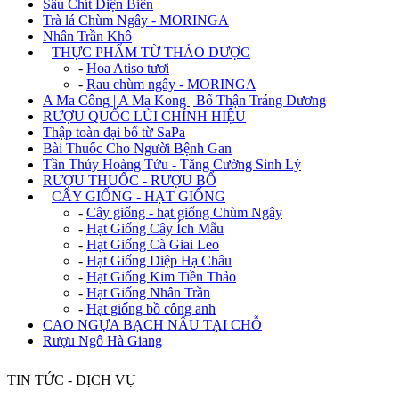
Sâu Chít Điện Biên
Trà lá Chùm Ngây - MORINGA
Nhân Trần Khô
+
THỰC PHẨM TỪ THẢO DƯỢC
-
Hoa Atiso tươi
-
Rau chùm ngây - MORINGA
A Ma Công | A Ma Kong | Bổ Thận Tráng Dương
RƯỢU QUỐC LỦI CHÍNH HIỆU
Thập toàn đại bổ từ SaPa
Bài Thuốc Cho Người Bệnh Gan
Tần Thủy Hoàng Tửu - Tăng Cường Sinh Lý
RƯỢU THUỐC - RƯỢU BỔ
+
CÂY GIỐNG - HẠT GIỐNG
-
Cây giống - hạt giống Chùm Ngây
-
Hạt Giống Cây Ích Mẫu
-
Hạt Giống Cà Giai Leo
-
Hạt Giống Diệp Hạ Châu
-
Hạt Giống Kim Tiền Thảo
-
Hạt Giống Nhân Trần
-
Hạt giống bồ công anh
CAO NGỰA BẠCH NẤU TẠI CHỖ
Rượu Ngô Hà Giang
TIN TỨC - DỊCH VỤ