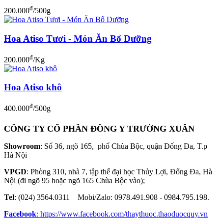
đ
200.000
/500g
Hoa Atiso Tươi - Món Ăn Bổ Dưỡng
đ
200.000
/Kg
Hoa Atiso khô
đ
400.000
/500g
CÔNG TY CỔ PHẦN ĐÔNG Y TRƯỜNG XUÂN
Showroom
: Số 36, ngõ 165, phố Chùa Bộc, quận Đống Đa, T.p
Hà Nội
VPGD
: Phòng 310, nhà 7, tập thể đại học Thủy Lợi, Đống Đa, Hà
Nội (đi ngõ 95 hoặc ngõ 165 Chùa Bộc vào);
Tel
: (024) 3564.0311 Mobi/Zalo: 0978.491.908 - 0984.795.198.
Facebook
:
https://www.facebook.com/thaythuoc.thaoduocquy.vn