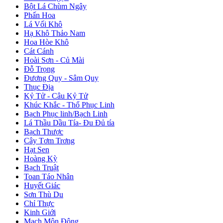
Bột Lá Chùm Ngây
Phấn Hoa
Lá Vối Khô
Hạ Khô Thảo Nam
Hoa Hòe Khô
Cát Cánh
Hoài Sơn - Củ Mài
Đỗ Trọng
Đương Quy - Sâm Quy
Thục Địa
Kỷ Tử - Câu Kỷ Tử
Khúc Khắc - Thổ Phục Linh
Bạch Phục linh/Bạch Linh
Lá Thầu Dầu Tía- Đu Đủ tía
Bạch Thược
Cây Tơm Trơng
Hạt Sen
Hoàng Kỳ
Bạch Truật
Toan Táo Nhân
Huyết Giác
Sơn Thù Du
Chỉ Thực
Kinh Giới
Mạch Môn Đông