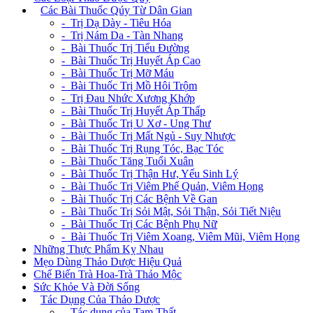
+
Các Bài Thuốc Qúy Từ Dân Gian
- Trị Dạ Dày - Tiêu Hóa
- Trị Nám Da - Tàn Nhang
- Bài Thuốc Trị Tiểu Đường
- Bài Thuốc Trị Huyết Áp Cao
- Bài Thuốc Trị Mỡ Máu
- Bài Thuốc Trị Mồ Hôi Trộm
- Trị Đau Nhức Xương Khớp
- Bài Thuốc Trị Huyết Áp Thấp
- Bài Thuốc Trị U Xơ - Ung Thư
- Bài Thuốc Trị Mất Ngủ - Suy Nhược
- Bài Thuốc Trị Rụng Tóc, Bạc Tóc
- Bài Thuốc Tăng Tuổi Xuân
- Bài Thuốc Trị Thận Hư, Yếu Sinh Lý
- Bài Thuốc Trị Viêm Phế Quản, Viêm Họng
- Bài Thuốc Trị Các Bệnh Về Gan
- Bài Thuốc Trị Sỏi Mật, Sỏi Thận, Sỏi Tiết Niệu
- Bài Thuốc Trị Các Bệnh Phụ Nữ
- Bài Thuốc Trị Viêm Xoang, Viêm Mũi, Viêm Họng
Những Thực Phẩm Kỵ Nhau
Mẹo Dùng Thảo Dược Hiệu Quả
Chế Biến Trà Hoa-Trà Thảo Mộc
Sức Khỏe Và Đời Sống
+
Tác Dụng Của Thảo Dược
- Tác dụng của Tam Thất