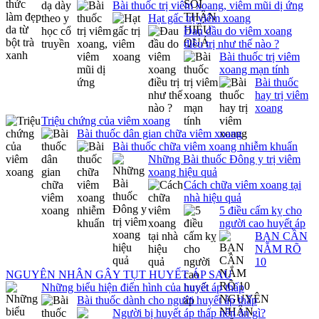
Bài thuốc trị viêm xoang, viêm mũi dị ứng
Hạt gấc trị viêm xoang
Đau đầu do viêm xoang
điều trị như thế nào ?
Bài thuốc trị viêm
xoang mạn tính
Bài thuốc
hay trị viêm
xoang
Triệu chứng của viêm xoang
Bài thuốc dân gian chữa viêm xoang
Bài thuốc chữa viêm xoang nhiễm khuẩn
Những Bài thuốc Đông y trị viêm
xoang hiệu quả
Cách chữa viêm xoang tại
nhà hiệu quả
5 điều cấm kỵ cho
người cao huyết áp
BẠN CẦN
NẮM RÕ
10
NGUYÊN NHÂN GÂY TỤT HUYẾT ÁP SAU
Những biểu hiện điển hình của huyết áp thấp
Bài thuốc dành cho người huyết áp thấp
Người bị huyết áp thấp nên ăn gì?