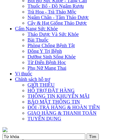
Bồi Bổ Sức Khỏe - Tăng Cân
Thuốc Bổ - Đồ Ngâm Rượu
Trà Hoa - Trà Thảo Mộc
Ngâm Chân - Tắm Thảo Dược
Cây & Hạt Giống Thảo Dược
Cẩm Nang Sức Khỏe
Thảo Dược Và Sức Khỏe
Bài Thuốc
Phòng Chống Bệnh Tật
Đông Y Trị Bệnh
Dưỡng Sinh Sống Khỏe
Từ Điển Bệnh Học
Phụ Nữ Mang Thai
Vị thuốc
Chính sách hỗ trợ
GIỚI THIỆU
HỖ TRỢ ĐẶT HÀNG
THÔNG TIN KHUYẾN MÃI
BẢO MẬT THÔNG TIN
ĐỔI -TRẢ HÀNG & HOÀN TIỀN
GIAO HÀNG & THANH TOÁN
TUYỂN DỤNG