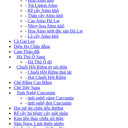
-
Hoa Atiso khô
-
Trả Lipton Atiso
-
Rễ cây Atiso khô
-
Thân cây Atiso khô
-
Cao Atiso Đà Lạt
-
Nhụy hoa Atiso khô
-
Hoa Atiso tươi đặc sản Đà Lạt
-
Lá cây Atiso khô
Cà Gai Leo
Diệp Hạ Châu đắng
Cam Thảo đất
+
Hà Thủ Ô Sapa
-
Hà Thủ Ô đỏ
+
Chuối Hột Rừng trị sỏi thận
-
Chuối Hột Rừng thái lát
-
Hạt Chuối Hột Rừng
Chè Đắng Cao Bằng
Chè Dây Sapa
+
Tinh Nghệ Curcumin
-
tinh nghệ vàng Curcumin
-
tinh nghệ đen Curcumin
Hạt mê thi chữa tiểu đường
Rễ cây bá bệnh/ cây mật nhân
Kim tiền thảo chữa sỏi thận
Sâm Ngọc Linh thiên nhiên