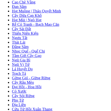
Cao Chè Vằng
Đan Sâm
Hạt Muồng | Thảo Quyết Minh
Cây Dừa Cạn Khô
Hạt Mùi | Ngò Hạt
Rễ Cỏ Tranh - Bạch Mao Căn
Cây Sài Đất
Thiên Niên Kiện
Ngưu Tất
Thài Lài
Đẳng Sâm
Nhục Quế - Quế Chi
Tầm Gửi Cây Gạo
Ngũ Gia Bì
Ngũ Vị Tử
Lá Huyết Dụ
Trạch Tả
Gừng Gió - Gừng Rừng
Cây Râu Mèo
Đại Hồi - Hoa Hồi
Cỏ Xước
Cây Sói Rừng
Phụ Tử
Địa Liền
Cửu Tử Hồi Xuân Thang