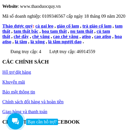
Website
: www.thaoduocquy.vn
Mã số doanh nghiệp:
0109346567 cấp ngày 18 tháng 09 năm 2020
Thảo dược quý
:
cà gai leo
,
giảo cổ lam
,
trà giảo cổ lam
,
tam
thất
,
tam thất bắc
,
hoa tam thất
,
nụ tam thất
,
củ tam
thất
,
chè dây
,
chè vằng
,
cao chè vằng
,
atiso
,
cao atiso
,
hoa
atiso
,
lá tắm
,
lá xông
,
lá tắm người dao
.
Đang truy cập: 4
Lượt truy cập: 46914559
CÁC CHÍNH SÁCH
Hỗ trợ đặt hàng
Khuyến mãi
Bảo mật thông tin
Chính sách đổi hàng và hoàn tiền
Giao hàng và thanh toán
CHÚNG TÔI TRÊN FACEBOOK
Bạn cần hỗ trợ?