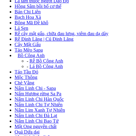
Lá tắm thuốc người Dao Đỏ
Hồng Sâm bồi bổ cơ thể
Bán Chi Liên
Bạch Hoa Xà
Bông Mã Đề khô
Lá Sen
Rễ cây mật gấu, chữa đau lưng, viêm đau dạ dày
Rễ Đinh Lăng | Củ Đinh Lăng
Cây Mật Gấu
Táo Mèo Sapa
+
Bồ Công Anh
-
Rễ Bồ Công Anh
-
Lá Bồ Công Anh
Táo Tầu Đỏ
Mộc Thông
Chè Vằng
Nấm Linh Chi - Sapa
Nấm Hương rừng Sa Pa
Nấm Linh Chi Hàn Quốc
Nấm Linh Chi Tự Nhiên
Nấm Lim Xanh Tự Nhiên
Nấm Linh Chi Đà Lạt
Nấm Linh Chi Bao Tử
Mật Ong nguyên chất
Quả Dứa dại