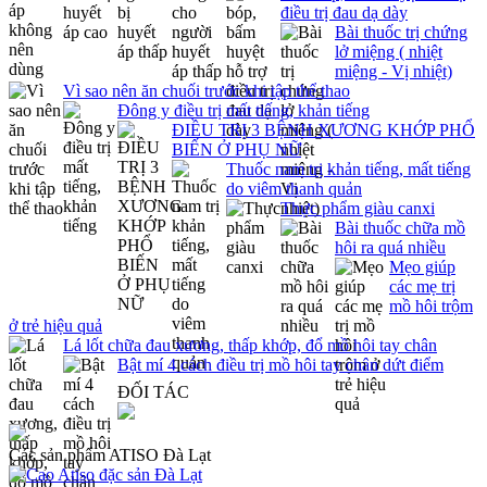
điều trị đau dạ dày
Bài thuốc trị chứng
lở miệng ( nhiệt
miệng - Vị nhiệt)
Vì sao nên ăn chuối trước khi tập thể thao
Đông y điều trị mất tiếng, khản tiếng
ĐIỀU TRỊ 3 BỆNH XƯƠNG KHỚP PHỔ
BIẾN Ở PHỤ NỮ
Thuốc nam trị khản tiếng, mất tiếng
do viêm thanh quản
Thực phẩm giàu canxi
Bài thuốc chữa mồ
hôi ra quá nhiều
Mẹo giúp
các mẹ trị
mồ hôi trộm
ở trẻ hiệu quả
Lá lốt chữa đau xương, thấp khớp, đổ mồ hôi tay chân
Bật mí 4 cách điều trị mồ hôi tay chân dứt điểm
ĐỐI TÁC
Các sản phẩm ATISO Đà Lạt