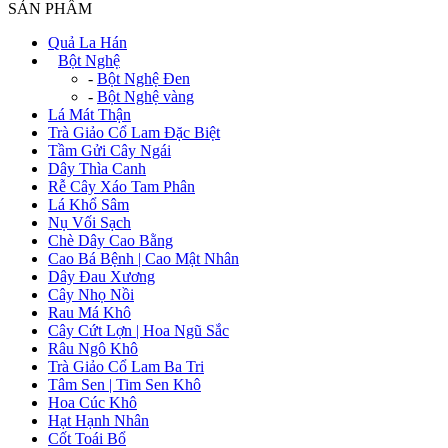
SẢN PHẨM
Quả La Hán
+
Bột Nghệ
-
Bột Nghệ Đen
-
Bột Nghệ vàng
Lá Mát Thận
Trà Giảo Cổ Lam Đặc Biệt
Tầm Gửi Cây Ngái
Dây Thìa Canh
Rễ Cây Xáo Tam Phân
Lá Khổ Sâm
Nụ Vối Sạch
Chè Dây Cao Bằng
Cao Bá Bệnh | Cao Mật Nhân
Dây Đau Xương
Cây Nhọ Nồi
Rau Má Khô
Cây Cứt Lợn | Hoa Ngũ Sắc
Râu Ngô Khô
Trà Giảo Cổ Lam Ba Tri
Tâm Sen | Tim Sen Khô
Hoa Cúc Khô
Hạt Hạnh Nhân
Cốt Toái Bổ