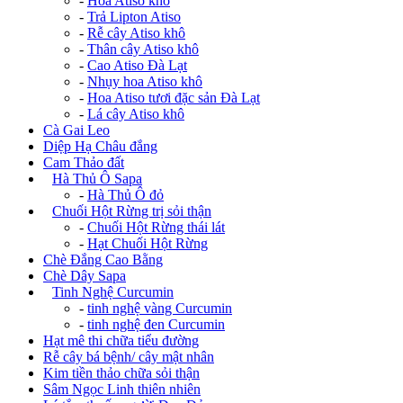
-
Hoa Atiso khô
-
Trả Lipton Atiso
-
Rễ cây Atiso khô
-
Thân cây Atiso khô
-
Cao Atiso Đà Lạt
-
Nhụy hoa Atiso khô
-
Hoa Atiso tươi đặc sản Đà Lạt
-
Lá cây Atiso khô
Cà Gai Leo
Diệp Hạ Châu đắng
Cam Thảo đất
+
Hà Thủ Ô Sapa
-
Hà Thủ Ô đỏ
+
Chuối Hột Rừng trị sỏi thận
-
Chuối Hột Rừng thái lát
-
Hạt Chuối Hột Rừng
Chè Đắng Cao Bằng
Chè Dây Sapa
+
Tinh Nghệ Curcumin
-
tinh nghệ vàng Curcumin
-
tinh nghệ đen Curcumin
Hạt mê thi chữa tiểu đường
Rễ cây bá bệnh/ cây mật nhân
Kim tiền thảo chữa sỏi thận
Sâm Ngọc Linh thiên nhiên