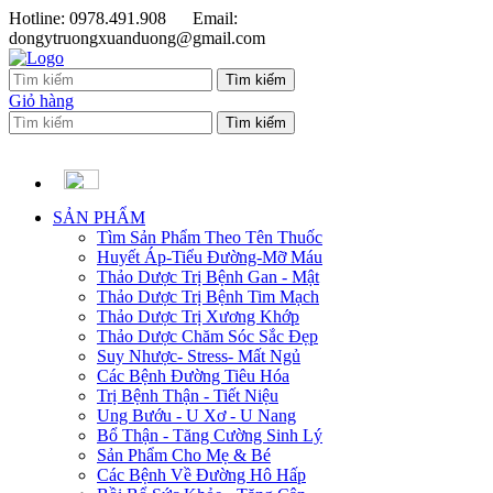
Hotline: 0978.491.908
Email:
dongytruongxuanduong@gmail.com
Giỏ hàng
SẢN PHẨM
Tìm Sản Phẩm Theo Tên Thuốc
Huyết Áp-Tiểu Đường-Mỡ Máu
Thảo Dược Trị Bệnh Gan - Mật
Thảo Dược Trị Bệnh Tim Mạch
Thảo Dược Trị Xương Khớp
Thảo Dược Chăm Sóc Sắc Đẹp
Suy Nhược- Stress- Mất Ngủ
Các Bệnh Đường Tiêu Hóa
Trị Bệnh Thận - Tiết Niệu
Ung Bướu - U Xơ - U Nang
Bổ Thận - Tăng Cường Sinh Lý
Sản Phẩm Cho Mẹ & Bé
Các Bệnh Về Đường Hô Hấp