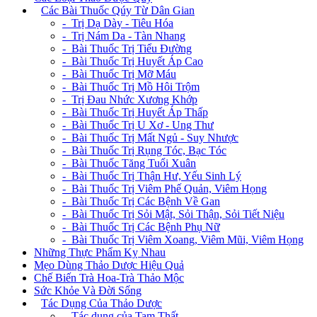
+
Các Bài Thuốc Qúy Từ Dân Gian
- Trị Dạ Dày - Tiêu Hóa
- Trị Nám Da - Tàn Nhang
- Bài Thuốc Trị Tiểu Đường
- Bài Thuốc Trị Huyết Áp Cao
- Bài Thuốc Trị Mỡ Máu
- Bài Thuốc Trị Mồ Hôi Trộm
- Trị Đau Nhức Xương Khớp
- Bài Thuốc Trị Huyết Áp Thấp
- Bài Thuốc Trị U Xơ - Ung Thư
- Bài Thuốc Trị Mất Ngủ - Suy Nhược
- Bài Thuốc Trị Rụng Tóc, Bạc Tóc
- Bài Thuốc Tăng Tuổi Xuân
- Bài Thuốc Trị Thận Hư, Yếu Sinh Lý
- Bài Thuốc Trị Viêm Phế Quản, Viêm Họng
- Bài Thuốc Trị Các Bệnh Về Gan
- Bài Thuốc Trị Sỏi Mật, Sỏi Thận, Sỏi Tiết Niệu
- Bài Thuốc Trị Các Bệnh Phụ Nữ
- Bài Thuốc Trị Viêm Xoang, Viêm Mũi, Viêm Họng
Những Thực Phẩm Kỵ Nhau
Mẹo Dùng Thảo Dược Hiệu Quả
Chế Biến Trà Hoa-Trà Thảo Mộc
Sức Khỏe Và Đời Sống
+
Tác Dụng Của Thảo Dược
- Tác dụng của Tam Thất