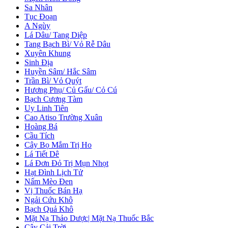
Sa Nhân
Tục Đoạn
A Ngùy
Lá Dâu/ Tang Diệp
Tang Bạch Bì/ Vỏ Rễ Dâu
Xuyên Khung
Sinh Địa
Huyền Sâm/ Hắc Sâm
Trần Bì/ Vỏ Quýt
Hương Phụ/ Củ Gấu/ Cỏ Cú
Bạch Cương Tàm
Uy Linh Tiên
Cao Atiso Trường Xuân
Hoàng Bá
Cầu Tích
Cây Bọ Mắm Trị Ho
Lá Tiết Dê
Lá Đơn Đỏ Trị Mụn Nhọt
Hạt Đình Lịch Tử
Nấm Mèo Đen
Vị Thuốc Bán Hạ
Ngải Cứu Khô
Bạch Quả Khô
Mặt Nạ Thảo Dược| Mặt Nạ Thuốc Bắc
Cây Cải Trời