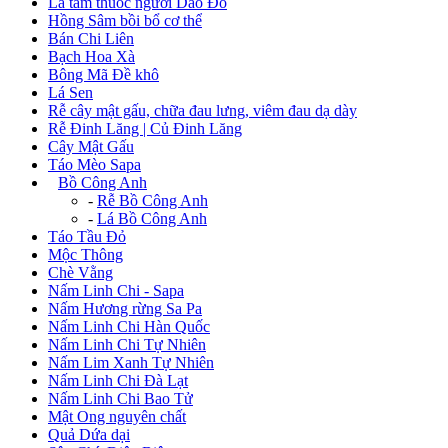
Lá tắm thuốc người Dao Đỏ
Hồng Sâm bồi bổ cơ thể
Bán Chi Liên
Bạch Hoa Xà
Bông Mã Đề khô
Lá Sen
Rễ cây mật gấu, chữa đau lưng, viêm đau dạ dày
Rễ Đinh Lăng | Củ Đinh Lăng
Cây Mật Gấu
Táo Mèo Sapa
+
Bồ Công Anh
-
Rễ Bồ Công Anh
-
Lá Bồ Công Anh
Táo Tầu Đỏ
Mộc Thông
Chè Vằng
Nấm Linh Chi - Sapa
Nấm Hương rừng Sa Pa
Nấm Linh Chi Hàn Quốc
Nấm Linh Chi Tự Nhiên
Nấm Lim Xanh Tự Nhiên
Nấm Linh Chi Đà Lạt
Nấm Linh Chi Bao Tử
Mật Ong nguyên chất
Quả Dứa dại