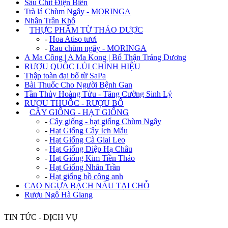
Sâu Chít Điện Biên
Trà lá Chùm Ngây - MORINGA
Nhân Trần Khô
+
THỰC PHẨM TỪ THẢO DƯỢC
-
Hoa Atiso tươi
-
Rau chùm ngây - MORINGA
A Ma Công | A Ma Kong | Bổ Thận Tráng Dương
RƯỢU QUỐC LỦI CHÍNH HIỆU
Thập toàn đại bổ từ SaPa
Bài Thuốc Cho Người Bệnh Gan
Tần Thủy Hoàng Tửu - Tăng Cường Sinh Lý
RƯỢU THUỐC - RƯỢU BỔ
+
CÂY GIỐNG - HẠT GIỐNG
-
Cây giống - hạt giống Chùm Ngây
-
Hạt Giống Cây Ích Mẫu
-
Hạt Giống Cà Giai Leo
-
Hạt Giống Diệp Hạ Châu
-
Hạt Giống Kim Tiền Thảo
-
Hạt Giống Nhân Trần
-
Hạt giống bồ công anh
CAO NGỰA BẠCH NẤU TẠI CHỖ
Rượu Ngô Hà Giang
TIN TỨC - DỊCH VỤ