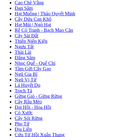
Cao Chè Vằng
Đan Sâm
Hạt Muồng | Thảo Quyết Minh
Cây Dừa Cạn Khô
Hạt Mùi | Ngò Hạt
Rễ Cỏ Tranh - Bạch Mao Căn
Cây Sài Đất
Thiên Niên Kiện
Ngưu Tất
Thài Lài
Đẳng Sâm
Nhục Quế - Quế Chi
Tầm Gửi Cây Gạo
Ngũ Gia Bì
Ngũ Vị Tử
Lá Huyết Dụ
Trạch Tả
Gừng Gió - Gừng Rừng
Cây Râu Mèo
Đại Hồi - Hoa Hồi
Cỏ Xước
Cây Sói Rừng
Phụ Tử
Địa Liền
Cửu Tử Hồi Xuân Thang