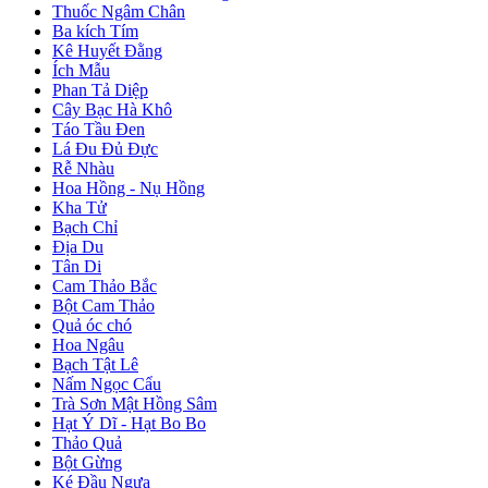
Thuốc Ngâm Chân
Ba kích Tím
Kê Huyết Đằng
Ích Mẫu
Phan Tả Diệp
Cây Bạc Hà Khô
Táo Tầu Đen
Lá Đu Đủ Đực
Rễ Nhàu
Hoa Hồng - Nụ Hồng
Kha Tử
Bạch Chỉ
Địa Du
Tân Di
Cam Thảo Bắc
Bột Cam Thảo
Quả óc chó
Hoa Ngâu
Bạch Tật Lê
Nấm Ngọc Cẩu
Trà Sơn Mật Hồng Sâm
Hạt Ý Dĩ - Hạt Bo Bo
Thảo Quả
Bột Gừng
Ké Đầu Ngựa