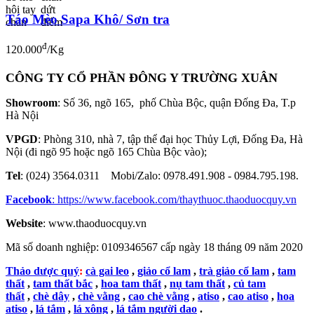
Táo Mèo Sapa Khô/ Sơn tra
đ
120.000
/Kg
CÔNG TY CỔ PHẦN ĐÔNG Y TRƯỜNG XUÂN
Showroom
: Số 36, ngõ 165, phố Chùa Bộc, quận Đống Đa, T.p
Hà Nội
VPGD
: Phòng 310, nhà 7, tập thể đại học Thủy Lợi, Đống Đa, Hà
Nội (đi ngõ 95 hoặc ngõ 165 Chùa Bộc vào);
Tel
: (024) 3564.0311 Mobi/Zalo: 0978.491.908 - 0984.795.198.
Facebook
:
https://www.facebook.com/thaythuoc.thaoduocquy.vn
Website
: www.thaoduocquy.vn
Mã số doanh nghiệp:
0109346567 cấp ngày 18 tháng 09 năm 2020
Thảo dược quý
:
cà gai leo
,
giảo cổ lam
,
trà giảo cổ lam
,
tam
thất
,
tam thất bắc
,
hoa tam thất
,
nụ tam thất
,
củ tam
thất
,
chè dây
,
chè vằng
,
cao chè vằng
,
atiso
,
cao atiso
,
hoa
atiso
,
lá tắm
,
lá xông
,
lá tắm người dao
.