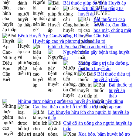
Bài thuốc giúp ổn định Huyết áp
Cách dùng câu đằng hạ
huyết áp
Bài thuốc trị cao
huyết áp, đau đầu,
hoa mắt, chóng mặt
Bệnh Huyết Áp Cao-Những Điều Bạn Cần Biết
Huyết áp cao và phương pháp điều trị
6 biểu hiện của bệnh cao huyết áp
Nguyên nhân gây bệnh tăng huyết
áp
Mướp đắng trị tiểu đường,
ổn định huyết áp
6 Bài thuốc điều trị
huyết áp thấp
Bài thuốc trị
huyết áp
thấp
Những thực phẩm người cao huyết áp không nên dùng
Các loại thảo dược hỗ trợ điều trị huyết áp cao
Lời khuyên hữu ích cho người bị huyết áp
thấp
Chế độ ăn uống cho người huyết áp
thấp
Xoa bóp, bấm huyệt hỗ trợ