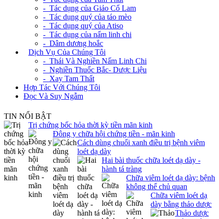
- Tác dụng của Giảo Cổ Lam
- Tác dụng quý của táo mèo
- Tác dụng quý của Atiso
- Tác dụng của nấm linh chi
- Dâm dương hoắc
+
Dịch Vụ Của Chúng Tôi
- Thái Và Nghiền Nấm Linh Chi
- Nghiền Thuốc Bắc- Dược Liệu
- Xay Tam Thất
Hợp Tác Với Chúng Tôi
Đọc Và Suy Ngẫm
TIN NỔI BẬT
Trị chứng bốc hỏa thời kỳ tiền mãn kinh
Đông y chữa hội chứng tiền - mãn kinh
Cách dùng chuối xanh điều trị bệnh viêm
loét dạ dày
Hai bài thuốc chữa loét dạ dày -
hành tá tràng
Chữa viêm loét dạ dày: bệnh
không thể chủ quan
Chữa viêm loét dạ
dày bằng thảo dược
Thảo dược