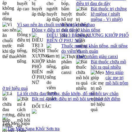
điều trị đau dạ dày
Bài thuốc trị chứng
lở miệng ( nhiệt
miệng - Vị nhiệt)
Vì sao nên ăn chuối trước khi tập thể thao
Đông y điều trị mất tiếng, khản tiếng
ĐIỀU TRỊ 3 BỆNH XƯƠNG KHỚP PHỔ
BIẾN Ở PHỤ NỮ
Thuốc nam trị khản tiếng, mất tiếng
do viêm thanh quản
Thực phẩm giàu canxi
Bài thuốc chữa mồ
hôi ra quá nhiều
Mẹo giúp
các mẹ trị
mồ hôi trộm
ở trẻ hiệu quả
Lá lốt chữa đau xương, thấp khớp, đổ mồ hôi tay chân
Bật mí 4 cách điều trị mồ hôi tay chân dứt điểm
ĐỐI TÁC
Táo Mèo Sapa