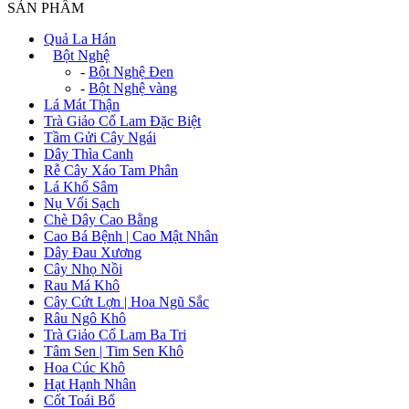
SẢN PHẨM
Quả La Hán
+
Bột Nghệ
-
Bột Nghệ Đen
-
Bột Nghệ vàng
Lá Mát Thận
Trà Giảo Cổ Lam Đặc Biệt
Tầm Gửi Cây Ngái
Dây Thìa Canh
Rễ Cây Xáo Tam Phân
Lá Khổ Sâm
Nụ Vối Sạch
Chè Dây Cao Bằng
Cao Bá Bệnh | Cao Mật Nhân
Dây Đau Xương
Cây Nhọ Nồi
Rau Má Khô
Cây Cứt Lợn | Hoa Ngũ Sắc
Râu Ngô Khô
Trà Giảo Cổ Lam Ba Tri
Tâm Sen | Tim Sen Khô
Hoa Cúc Khô
Hạt Hạnh Nhân
Cốt Toái Bổ