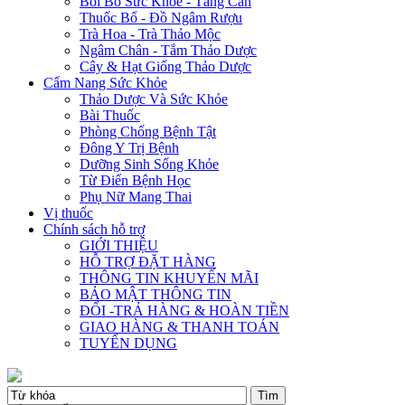
Bồi Bổ Sức Khỏe - Tăng Cân
Thuốc Bổ - Đồ Ngâm Rượu
Trà Hoa - Trà Thảo Mộc
Ngâm Chân - Tắm Thảo Dược
Cây & Hạt Giống Thảo Dược
Cẩm Nang Sức Khỏe
Thảo Dược Và Sức Khỏe
Bài Thuốc
Phòng Chống Bệnh Tật
Đông Y Trị Bệnh
Dưỡng Sinh Sống Khỏe
Từ Điển Bệnh Học
Phụ Nữ Mang Thai
Vị thuốc
Chính sách hỗ trợ
GIỚI THIỆU
HỖ TRỢ ĐẶT HÀNG
THÔNG TIN KHUYẾN MÃI
BẢO MẬT THÔNG TIN
ĐỔI -TRẢ HÀNG & HOÀN TIỀN
GIAO HÀNG & THANH TOÁN
TUYỂN DỤNG