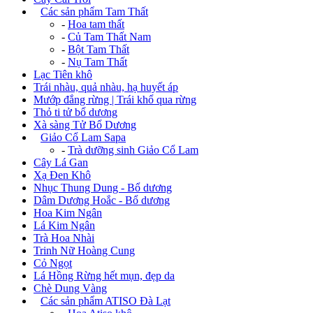
+
Các sản phẩm Tam Thất
-
Hoa tam thất
-
Củ Tam Thất Nam
-
Bột Tam Thất
-
Nụ Tam Thất
Lạc Tiên khô
Trái nhàu, quả nhàu, hạ huyết áp
Mướp đắng rừng | Trái khổ qua rừng
Thỏ ti tử bổ dương
Xà sàng Tử Bổ Dương
+
Giảo Cổ Lam Sapa
-
Trà dưỡng sinh Giảo Cổ Lam
Cây Lá Gan
Xạ Đen Khô
Nhục Thung Dung - Bổ dương
Dâm Dương Hoắc - Bổ dương
Hoa Kim Ngân
Lá Kim Ngân
Trà Hoa Nhài
Trinh Nữ Hoàng Cung
Cỏ Ngọt
Lá Hồng Rừng hết mụn, đẹp da
Chè Dung Vàng
+
Các sản phẩm ATISO Đà Lạt