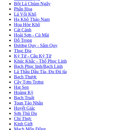
Bột Lá Chùm Ngây
Phấn Hoa
Lá Vối Khô
Hạ Khô Thảo Nam
Hoa Hòe Khô
Cát Cánh
Hoài Sơn - Củ Mài
Đỗ Trọng
Đương Quy - Sâm Quy
Thục Địa
Kỷ Tử - Câu Kỷ Tử
Khúc Khắc - Thổ Phục Linh
Bạch Phục linh/Bạch Linh
Lá Thầu Dầu Tía- Đu Đủ tía
Bạch Thược
Cây Tơm Trơng
Hạt Sen
Hoàng Kỳ
Bạch Truật
Toan Táo Nhân
Huyết Giác
Sơn Thù Du
Chỉ Thực
Kinh Giới
Mạch Môn Đông