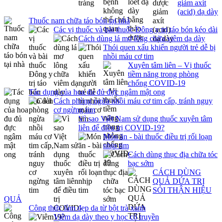
giảm axít
(acid) dạ dày
Thuốc nam chữa táo bón tại nhà
Các vị thuốc và bài thuốc Đông y trị táo bón kéo dài
Cách dùng lá mơ lông chữa viêm dạ dày
Thói quen xấu khiến người trẻ dễ bị
nhồi máu cơ tim
Xuyên tâm liên – Vị thuốc
tiềm năng trong phòng
chống COVID-19
Tác dụng của hoa đu đủ đực ngâm mật ong
Cách phòng ngừa nhồi máu cơ tim cấp, tránh nguy
cơ ngừng tim
Vì sao Việt Nam sử dụng thuốc xuyên tâm
liên để điều trị COVID-19?
Món ăn - bài thuốc điều trị rối loạn
nhịp tim
Cách dùng thục địa chữa tóc
bạc sớm
CÁCH DÙNG
QUẢ DỨA TRỊ
SỎI THẬN HIỆU
QUẢ
Công thức làm đẹp da từ bột trà xanh
Viêm dạ dày theo y học cổ truyền