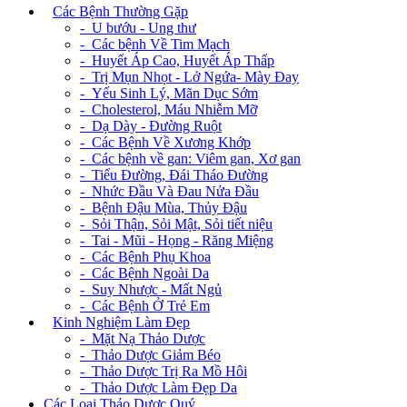
+
Các Bệnh Thường Gặp
- U bướu - Ung thư
- Các bệnh Về Tim Mạch
- Huyết Áp Cao, Huyết Áp Thấp
- Trị Mụn Nhọt - Lở Ngứa- Mày Đay
- Yếu Sinh Lý, Mãn Dục Sớm
- Cholesterol, Máu Nhiễm Mỡ
- Dạ Dày - Đường Ruột
- Các Bệnh Về Xương Khớp
- Các bệnh về gan: Viêm gan, Xơ gan
- Tiểu Đường, Đái Tháo Đường
- Nhức Đầu Và Đau Nửa Đầu
- Bệnh Đậu Mùa, Thủy Đậu
- Sỏi Thận, Sỏi Mật, Sỏi tiết niệu
- Tai - Mũi - Họng - Răng Miệng
- Các Bệnh Phụ Khoa
- Các Bệnh Ngoài Da
- Suy Nhược - Mất Ngủ
- Các Bệnh Ở Trẻ Em
+
Kinh Nghiệm Làm Đẹp
- Mặt Nạ Thảo Dược
- Thảo Dược Giảm Béo
- Thảo Dược Trị Ra Mồ Hôi
- Thảo Dược Làm Đẹp Da
Các Loại Thảo Dược Quý