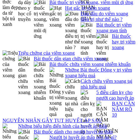
Bài thuốc trị viêm xoang, viêm mũi dị ứng
Hạt gấc trị viêm xoang
Đau đầu do viêm xoang
điều trị như thế nào ?
Bài thuốc trị viêm
xoang mạn tính
Bài thuốc
hay trị viêm
xoang
Triệu chứng của viêm xoang
Bài thuốc dân gian chữa viêm xoang
Bài thuốc chữa viêm xoang nhiễm khuẩn
Những Bài thuốc Đông y trị viêm
xoang hiệu quả
Cách chữa viêm xoang tại
nhà hiệu quả
5 điều cấm kỵ cho
người cao huyết áp
BẠN CẦN
NẮM RÕ
10
NGUYÊN NHÂN GÂY TỤT HUYẾT ÁP SAU
Những biểu hiện điển hình của huyết áp thấp
Bài thuốc dành cho người huyết áp thấp
Người bị huyết áp thấp nên ăn gì?