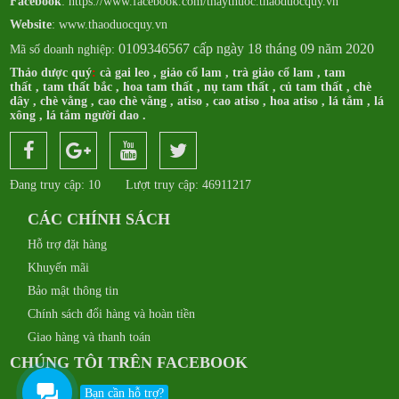
Facebook
:
https://www.facebook.com/thaythuoc.thaoduocquy.vn
Website
: www.thaoduocquy.vn
0109346567 cấp ngày 18 tháng 09 năm 2020
Mã số doanh nghiệp:
Thảo dược quý
:
cà gai leo
,
giảo cổ lam
,
trà giảo cổ lam
,
tam
thất
,
tam thất bắc
,
hoa tam thất
,
nụ tam thất
,
củ tam thất
,
chè
dây
,
chè vằng
,
cao chè vằng
,
atiso
,
cao atiso
,
hoa atiso
,
lá tắm
,
lá
xông
,
lá tắm người dao
.
Đang truy cập: 10
Lượt truy cập: 46911217
CÁC CHÍNH SÁCH
Hỗ trợ đặt hàng
Khuyến mãi
Bảo mật thông tin
Chính sách đổi hàng và hoàn tiền
Giao hàng và thanh toán
CHÚNG TÔI TRÊN FACEBOOK
Bạn cần hỗ trợ?