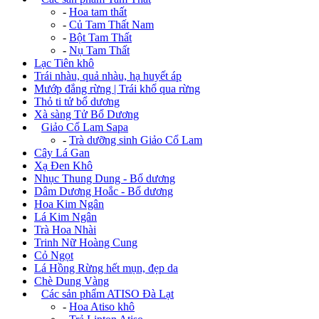
-
Hoa tam thất
-
Củ Tam Thất Nam
-
Bột Tam Thất
-
Nụ Tam Thất
Lạc Tiên khô
Trái nhàu, quả nhàu, hạ huyết áp
Mướp đắng rừng | Trái khổ qua rừng
Thỏ ti tử bổ dương
Xà sàng Tử Bổ Dương
+
Giảo Cổ Lam Sapa
-
Trà dưỡng sinh Giảo Cổ Lam
Cây Lá Gan
Xạ Đen Khô
Nhục Thung Dung - Bổ dương
Dâm Dương Hoắc - Bổ dương
Hoa Kim Ngân
Lá Kim Ngân
Trà Hoa Nhài
Trinh Nữ Hoàng Cung
Cỏ Ngọt
Lá Hồng Rừng hết mụn, đẹp da
Chè Dung Vàng
+
Các sản phẩm ATISO Đà Lạt
-
Hoa Atiso khô