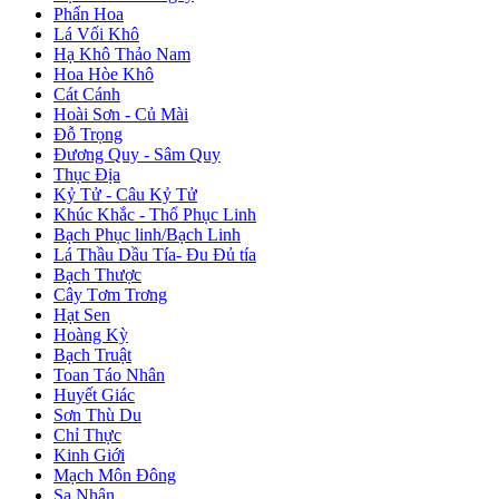
Phấn Hoa
Lá Vối Khô
Hạ Khô Thảo Nam
Hoa Hòe Khô
Cát Cánh
Hoài Sơn - Củ Mài
Đỗ Trọng
Đương Quy - Sâm Quy
Thục Địa
Kỷ Tử - Câu Kỷ Tử
Khúc Khắc - Thổ Phục Linh
Bạch Phục linh/Bạch Linh
Lá Thầu Dầu Tía- Đu Đủ tía
Bạch Thược
Cây Tơm Trơng
Hạt Sen
Hoàng Kỳ
Bạch Truật
Toan Táo Nhân
Huyết Giác
Sơn Thù Du
Chỉ Thực
Kinh Giới
Mạch Môn Đông
Sa Nhân