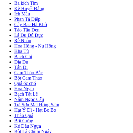
Ba kích Tím
Kê Huyết Đằng
Ích Mẫu
Phan Tả Diệp
Cây Bạc Hà Khô
Táo Tầu Đen
Lá Đu Đủ Đực
Rễ Nhàu
Hoa Hồng - Nụ Hồng
Kha Tử
Bạch Chỉ
Địa Du
Tân Di
Cam Thảo Bắc
Bột Cam Thảo
Quả óc chó
Hoa Ngâu
Bạch Tật Lê
Nấm Ngọc Cẩu
Trà Sơn Mật Hồng Sâm
Hạt Ý Dĩ - Hạt Bo Bo
Thảo Quả
Bột Gừng
Ké Đầu Ngựa
Bột Lá Chùm Ngây