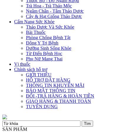
Thuốc Bổ - Đồ Ngâm Rượu
Trà Hoa - Trà Thảo Mộc
Ngâm Chân - Tắm Thảo Dược
Cây & Hạt Giống Thảo Dược
Cẩm Nang Sức Khỏe
Thảo Dược Và Sức Khỏe
Bài Thuốc
Phòng Chống Bệnh Tật
Đông Y Trị Bệnh
Dưỡng Sinh Sống Khỏe
Từ Điển Bệnh Học
Phụ Nữ Mang Thai
Vị thuốc
Chính sách hỗ trợ
GIỚI THIỆU
HỖ TRỢ ĐẶT HÀNG
THÔNG TIN KHUYẾN MÃI
BẢO MẬT THÔNG TIN
ĐỔI -TRẢ HÀNG & HOÀN TIỀN
GIAO HÀNG & THANH TOÁN
TUYỂN DỤNG
SẢN PHẨM