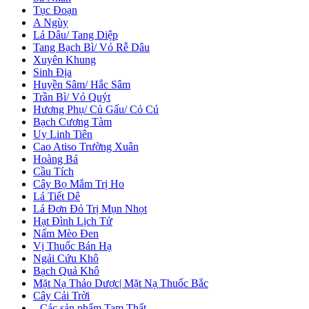
Tục Đoạn
A Ngùy
Lá Dâu/ Tang Diệp
Tang Bạch Bì/ Vỏ Rễ Dâu
Xuyên Khung
Sinh Địa
Huyền Sâm/ Hắc Sâm
Trần Bì/ Vỏ Quýt
Hương Phụ/ Củ Gấu/ Cỏ Cú
Bạch Cương Tàm
Uy Linh Tiên
Cao Atiso Trường Xuân
Hoàng Bá
Cầu Tích
Cây Bọ Mắm Trị Ho
Lá Tiết Dê
Lá Đơn Đỏ Trị Mụn Nhọt
Hạt Đình Lịch Tử
Nấm Mèo Đen
Vị Thuốc Bán Hạ
Ngải Cứu Khô
Bạch Quả Khô
Mặt Nạ Thảo Dược| Mặt Nạ Thuốc Bắc
Cây Cải Trời
+
Các sản phẩm Tam Thất