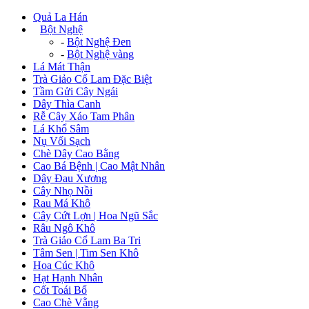
Quả La Hán
+
Bột Nghệ
-
Bột Nghệ Đen
-
Bột Nghệ vàng
Lá Mát Thận
Trà Giảo Cổ Lam Đặc Biệt
Tầm Gửi Cây Ngái
Dây Thìa Canh
Rễ Cây Xáo Tam Phân
Lá Khổ Sâm
Nụ Vối Sạch
Chè Dây Cao Bằng
Cao Bá Bệnh | Cao Mật Nhân
Dây Đau Xương
Cây Nhọ Nồi
Rau Má Khô
Cây Cứt Lợn | Hoa Ngũ Sắc
Râu Ngô Khô
Trà Giảo Cổ Lam Ba Tri
Tâm Sen | Tim Sen Khô
Hoa Cúc Khô
Hạt Hạnh Nhân
Cốt Toái Bổ
Cao Chè Vằng