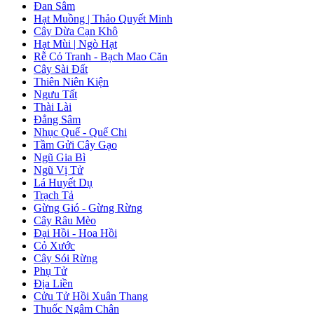
Đan Sâm
Hạt Muồng | Thảo Quyết Minh
Cây Dừa Cạn Khô
Hạt Mùi | Ngò Hạt
Rễ Cỏ Tranh - Bạch Mao Căn
Cây Sài Đất
Thiên Niên Kiện
Ngưu Tất
Thài Lài
Đẳng Sâm
Nhục Quế - Quế Chi
Tầm Gửi Cây Gạo
Ngũ Gia Bì
Ngũ Vị Tử
Lá Huyết Dụ
Trạch Tả
Gừng Gió - Gừng Rừng
Cây Râu Mèo
Đại Hồi - Hoa Hồi
Cỏ Xước
Cây Sói Rừng
Phụ Tử
Địa Liền
Cửu Tử Hồi Xuân Thang
Thuốc Ngâm Chân