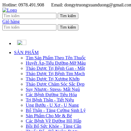
Hotline: 0978.491.908
Email: dongytruongxuanduong@gmail.co
Giỏ hàng
SẢN PHẨM
Tìm Sản Phẩm Theo Tên Thuốc
Huyết Áp-Tiểu Đường-Mỡ Máu
Thảo Dược Trị Bệnh Gan - Mật
Thảo Dược Trị Bệnh Tim Mạch
Thảo Dược Trị Xương Khớp
Thảo Dược Chăm Sóc Sắc Đẹp
Suy Nhược- Stress- Mất Ngủ
Các Bệnh Đường Tiêu Hóa
Trị Bệnh Thận - Tiết Niệu
Ung Bướu - U Xơ - U Nang
Bổ Thận - Tăng Cường Sinh Lý
Sản Phẩm Cho Mẹ & Bé
Các Bệnh Về Đường Hô Hấp
Bồi Bổ Sức Khỏe - Tăng Cân